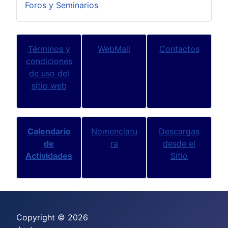
Foros y Seminarios
Términos y
WebMail
Contactos
condiciones
de uso del
sitio web
Calendario
Nomenclatu
Descargas
de
ra
desde el
Actividades
Sitio
Copyright © 2026