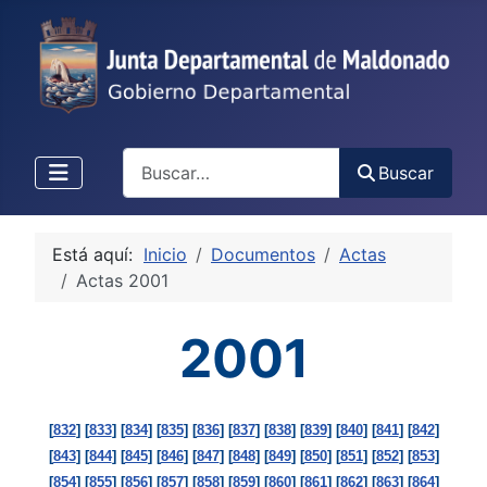
Buscar
Buscar
Está aquí:
Inicio
Documentos
Actas
Actas 2001
2001
[
832
] [
833
] [
834
] [
835
] [
836
] [
837
] [
838
] [
839
] [
840
] [
841
] [
842
]
[
843
] [
844
] [
845
] [
846
] [
847
] [
848
] [
849
] [
850
] [
851
] [
852
] [
853
]
[
854
] [
855
] [
856
] [
857
] [
858
] [
859
] [
860
] [
861
] [
862
] [
863
] [
864
]