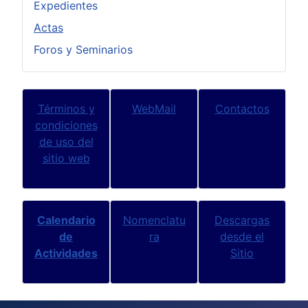
Expedientes
Actas
Foros y Seminarios
Términos y
WebMail
Contactos
condiciones
de uso del
sitio web
Calendario
Nomenclatu
Descargas
de
ra
desde el
Actividades
Sitio