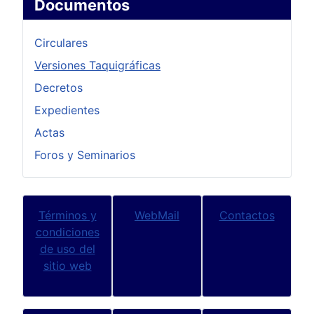
Documentos
Circulares
Versiones Taquigráficas
Decretos
Expedientes
Actas
Foros y Seminarios
Términos y
WebMail
Contactos
condiciones
de uso del
sitio web