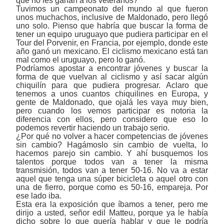
que no les ganan a los veteranos?
Tuvimos un campeonato del mundo al que fueron
unos muchachos, inclusive de Maldonado, pero llegó
uno solo. Pienso que habría que buscar la forma de
tener un equipo uruguayo que pudiera participar en el
Tour del Porvenir, en Francia, por ejemplo, donde este
año ganó un mexicano. El ciclismo mexicano está tan
mal como el uruguayo, pero lo ganó.
Podríamos apostar a encontrar jóvenes y buscar la
forma de que vuelvan al ciclismo y así sacar algún
chiquilín para que pudiera progresar. Aclaro que
tenemos a unos cuantos chiquilines en Europa, y
gente de Maldonado, que ojalá les vaya muy bien,
pero cuando los vemos participar es notoria la
diferencia con ellos, pero considero que eso lo
podemos revertir haciendo un trabajo serio.
¿Por qué no volver a hacer competencias de jóvenes
sin cambio? Hagámoslo sin cambio de vuelta, lo
hacemos parejo sin cambio. Y ahí busquemos los
talentos porque todos van a tener la misma
transmisión, todos van a tener 50-16. No va a estar
aquel que tenga una súper bicicleta o aquel otro con
una de fierro, porque como es 50-16, empareja. Por
ese lado iba.
Esta era la exposición que íbamos a tener, pero me
dirijo a usted, señor edil Matteu, porque ya le había
dicho sobre lo que quería hablar y que le podría