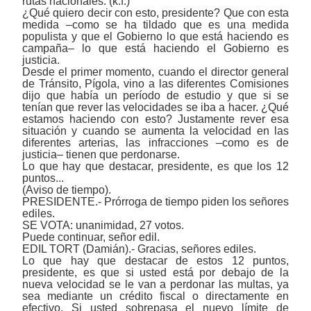
rutas nacionales. (k.f.)
¿Qué quiero decir con esto, presidente? Que con esta
medida ‒como se ha tildado que es una medida
populista y que el Gobierno lo que está haciendo es
campaña‒ lo que está haciendo el Gobierno es
justicia.
Desde el primer momento, cuando el director general
de Tránsito, Pígola, vino a las diferentes Comisiones
dijo que había un período de estudio y que si se
tenían que rever las velocidades se iba a hacer. ¿Qué
estamos haciendo con esto? Justamente rever esa
situación y cuando se aumenta la velocidad en las
diferentes arterias, las infracciones ‒como es de
justicia‒ tienen que perdonarse.
Lo que hay que destacar, presidente, es que los 12
puntos...
(Aviso de tiempo).
PRESIDENTE.- Prórroga de tiempo piden los señores
ediles.
SE VOTA: unanimidad, 27 votos.
Puede continuar, señor edil.
EDIL TORT (Damián).- Gracias, señores ediles.
Lo que hay que destacar de estos 12 puntos,
presidente, es que si usted está por debajo de la
nueva velocidad se le van a perdonar las multas, ya
sea mediante un crédito fiscal o directamente en
efectivo. Si usted sobrepasa el nuevo límite de