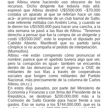
que Albisu viene haciendo uso obsceno de los
recursos. Dicho dirigente fue todavía más allá:
expresó que Albisu destinó U$S500.000
‒
$70.000
costaba un aparato al que se referían hace un rato
acá
‒
al principal referente de un club barrial de Salto;
este referente militaba con Andrés Lima, y cuando se
le dieron los U$S500.000 para hacer una cancha, a la
otra semana se pasó a las filas de Albisu. "Tenemos
derecho a pensar que fue la compra de un dirigente y
costó U$S500.000”, esto lo expresó el diputado por
Cabildo Abierto. Manifestó que su partido sería
cómplice si no acompaña el pedido de interpelación.
(Murmullos).
Albisu
‒
me están corrigiendo cómo pronunciar el
nombre; parece que el apellido tuviera algo que ver,
pero la corrupción es igual
‒
también se encuentra
dentro de las denuncias por el ingreso a OSE de
militantes de sus filas a través de cooperativas
sociales que fungen como militantes del Partido
Nacional, más precisamente de la columna de Carlos
Albisu. (m.r.c.)
En estos días pasados, por parte del Ministerio de
Economía y Finanzas y con firma del Presidente de la
República, se destinan $200.000.000 más a la
Comisión de Salto Grande para hacer frente a sus
gastos. Eso se suma a los $744.000.000, que es la