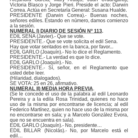
Victoria Blasco y Jorge Pieri
. Preside el acto:
Darwin
Correa
. Actúa en Secretaría General:
Susana Hualde
.
PRESIDENTE (Darwin Correa).- Buenas noches,
señores ediles. Estando en número, damos comienzo
a la sesión.
NUMERAL I) DIARIO DE SESIÓN Nº 113
.
EDIL SENA (Javier).-
Que se vote.
PRESIDENTE.- Que se vote solicita el edil Sena.
Hay que votar sentados en la banca, por favor...
EDIL GARLO (Joaquín).- No lo dice el Reglamento.
PRESIDENTE.- La verdad es que lo dice.
EDIL GARLO (Joaquín).- No.
PRESIDENTE.- Sí, señor, en el Reglamento que
usted debe leer.
(Hilaridad, dialogados).
SE VOTA: 25 en 26, afirmativo.
NUMERAL II) MEDIA HORA PREVIA
.
(Se le concede el uso de la palabra al edil Leonardo
Pereira y a la edila Rosa Trinidad, quienes no hace
uso de la misma por encontrarse de licencia; al edil
Federico Martínez, quien no hace uso de la misma por
no encontrarse en sala; y a Marcelo González Evora,
que no se encuentra en sala).
EDIL GARLO (Joaquín).- No, presidente…
EDIL BILLAR (Nicolás).- No, por Marcelo está el
edil…