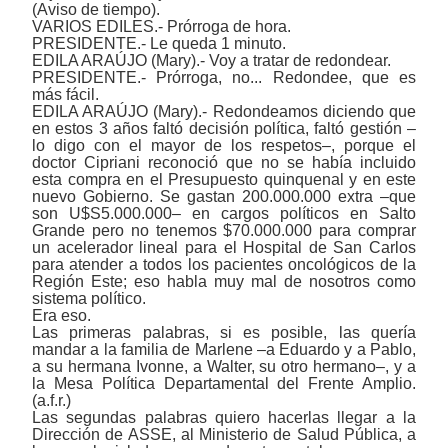
(Aviso de tiempo).
VARIOS EDILES.- Prórroga de hora.
PRESIDENTE.- Le queda 1 minuto.
EDILA ARAÚJO (Mary).- Voy a tratar de redondear.
PRESIDENTE.- Prórroga, no... Redondee, que es
más fácil.
EDILA ARAÚJO (Mary).- Redondeamos diciendo que
en estos 3 años faltó decisión política, faltó gestión ‒
lo digo con el mayor de los respetos‒, porque el
doctor Cipriani reconoció que no se había incluido
esta compra en el Presupuesto quinquenal y en este
nuevo Gobierno. Se gastan 200.000.000 extra ‒que
son U$S5.000.000‒ en cargos políticos en Salto
Grande pero no tenemos $70.000.000 para comprar
un acelerador lineal para el Hospital de San Carlos
para atender a todos los pacientes oncológicos de la
Región Este; eso habla muy mal de nosotros como
sistema político.
Era eso.
Las primeras palabras, si es posible, las quería
mandar a la familia de Marlene ‒a Eduardo y a Pablo,
a su hermana Ivonne, a Walter, su otro hermano‒, y a
la Mesa Política Departamental del Frente Amplio.
(a.f.r.)
Las segundas palabras quiero hacerlas llegar a la
Dirección de ASSE, al Ministerio de Salud Pública, a