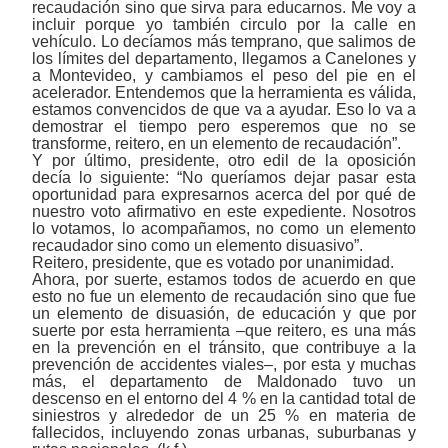
recaudación sino que sirva para educarnos. Me voy a
incluir porque yo también circulo por la calle en
vehículo. Lo decíamos más temprano, que salimos de
los límites del departamento, llegamos a Canelones y
a Montevideo, y cambiamos el peso del pie en el
acelerador. Entendemos que la herramienta es válida,
estamos convencidos de que va a ayudar. Eso lo va a
demostrar el tiempo pero esperemos que no se
transforme, reitero, en un elemento de recaudación”.
Y por último, presidente, otro edil de la oposición
decía lo siguiente: “No queríamos dejar pasar esta
oportunidad para expresarnos acerca del por qué de
nuestro voto afirmativo en este expediente. Nosotros
lo votamos, lo acompañamos, no como un elemento
recaudador sino como un elemento disuasivo”.
Reitero, presidente, que es votado por unanimidad.
Ahora, por suerte, estamos todos de acuerdo en que
esto no fue un elemento de recaudación sino que fue
un elemento de disuasión, de educación y que por
suerte por esta herramienta
‒
que reitero, es una más
en la prevención en el tránsito, que contribuye a la
prevención de accidentes viales
‒
, por esta y muchas
más, el departamento de Maldonado tuvo un
descenso en el entorno del 4 % en la cantidad total de
siniestros y alrededor de un 25 % en materia de
fallecidos, incluyendo zonas urbanas, suburbanas y