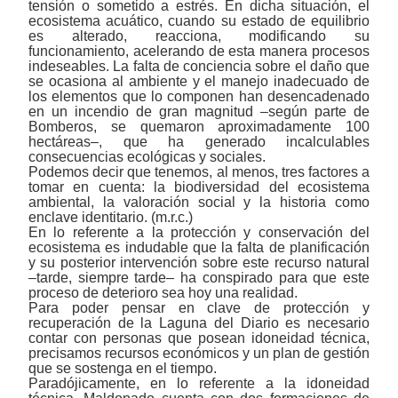
tensión o sometido a estrés. En dicha situación, el
ecosistema acuático,
cuando
su estado de equilibrio
es alterado, reacciona, modificando su
funcionamiento, acelerando de esta manera procesos
indeseables. La falta de conciencia sobre el daño que
se
ocasiona al ambiente y el manejo inadecuado de
los elementos que lo componen han desencadenado
en un incendio de gran magnitud
‒
según parte de
Bomberos, se quemaron aproximadamente 100
hectáreas
‒
, que ha generado incalculables
consecuencias ecológicas y sociales.
Podemos decir que tenemos, al menos, tres factores a
tomar en cuenta: la biodiversidad del ecosistema
ambiental, la valoración social y la historia como
enclave identitario. (m.r.c.)
En lo referente a la protección y conservación del
ecosistema es indudable que la falta de planificación
y su posterior intervención sobre este recurso natural
‒
tarde, siempre tarde
‒
ha conspirado para que este
proceso de deterioro sea hoy una realidad.
Para poder pensar en clave de protección y
recuperación de la Laguna del Diario es necesario
contar con personas que posean idoneidad técnica,
precisamos recursos económicos y un plan de gestión
que se sostenga en el tiempo.
Paradójicamente, en lo referente a la idoneidad