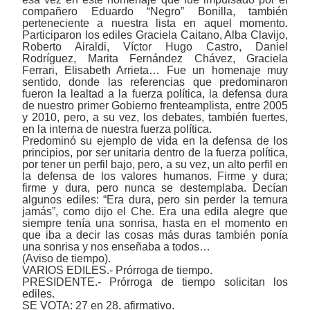
compañero Eduardo “Negro” Bonilla, también
perteneciente a nuestra lista en aquel momento.
Participaron los ediles Graciela Caitano, Alba Clavijo,
Roberto Airaldi, Víctor Hugo Castro, Daniel
Rodríguez, Marita Fernández Chávez, Graciela
Ferrari, Elisabeth Arrieta… Fue un homenaje muy
sentido, donde las referencias que predominaron
fueron la lealtad a la fuerza política, la defensa dura
de nuestro primer Gobierno frenteamplista, entre 2005
y 2010, pero, a su vez, los debates, también fuertes,
en la interna de nuestra fuerza política.
Predominó su ejemplo de vida en la defensa de los
principios, por ser unitaria dentro de la fuerza política,
por tener un perfil bajo, pero, a su vez, un alto perfil en
la defensa de los valores humanos. Firme y dura;
firme y dura, pero nunca se destemplaba. Decían
algunos ediles: “Era dura, pero sin perder la ternura
jamás”, como dijo el Che. Era una edila alegre que
siempre tenía una sonrisa, hasta en el momento en
que iba a decir las cosas más duras también ponía
una sonrisa y nos enseñaba a todos…
(Aviso de tiempo).
VARIOS EDILES.- Prórroga de tiempo.
PRESIDENTE.- Prórroga de tiempo solicitan los
ediles.
SE VOTA: 27 en 28, afirmativo.