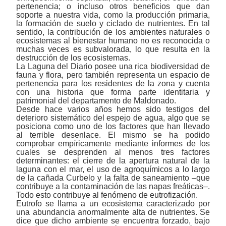
pertenencia; o incluso otros beneficios que dan
soporte a nuestra vida, como la producción primaria,
la formación de suelo y ciclado de nutrientes. En tal
sentido, la contribución de los ambientes naturales o
ecosistemas al bienestar humano no es reconocida o
muchas veces es subvalorada, lo que resulta en la
destrucción de los ecosistemas.
La Laguna del Diario posee una rica biodiversidad de
fauna y flora, pero también representa un espacio de
pertenencia para los residentes de la zona y cuenta
con una historia que forma parte identitaria y
patrimonial del departamento de Maldonado.
Desde hace varios años hemos sido testigos del
deterioro sistemático del espejo de agua, algo que se
posiciona como uno de los factores que han llevado
al terrible desenlace. El mismo se ha podido
comprobar empíricamente mediante informes de los
cuales se desprenden
al menos
tres factores
determinantes: el cierre de la apertura natural de la
laguna con el mar, el uso de agroquímicos a lo largo
de
la c
añada Curbelo y la falta de saneamiento
‒
que
contribuye a la contaminación de las napas freáticas
‒
.
Todo esto contribuye al fenómeno de
e
utrofización.
Eutrofo se llama a un ecosistema caracterizado por
una abundancia anormalmente alta de nutrientes. Se
dice que dicho ambiente se encuentra forzado, bajo