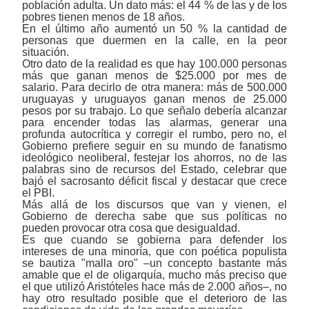
población adulta. Un dato más: el 44 % de las y de los
pobres tienen menos de 18 años.
En el último año aumentó un 50 % la cantidad de
personas que duermen en la calle, en la peor
situación.
Otro dato de la realidad es que hay 100.000 personas
más que ganan menos de $25.000 por mes de
salario. Para decirlo de otra manera: más de 500.000
uruguayas y uruguayos ganan menos de 25.000
pesos por su trabajo. Lo que señalo debería alcanzar
para encender todas las alarmas, generar una
profunda autocrítica y corregir el rumbo, pero no, el
Gobierno prefiere seguir en su mundo de fanatismo
ideológico neoliberal, festejar los ahorros, no de las
palabras sino de recursos del Estado, celebrar que
bajó el sacrosanto déficit fiscal y destacar que crece
el PBI.
Más allá de los discursos que van y vienen, el
Gobierno de derecha sabe que sus políticas no
pueden provocar otra cosa que desigualdad.
Es que cuando se gobierna para defender los
intereses de una minoría, que con poética populista
se bautiza "malla oro" ‒un concepto bastante más
amable que el de oligarquía, mucho más preciso que
el que utilizó Aristóteles hace más de 2.000 años‒, no
hay otro resultado posible que el deterioro de las