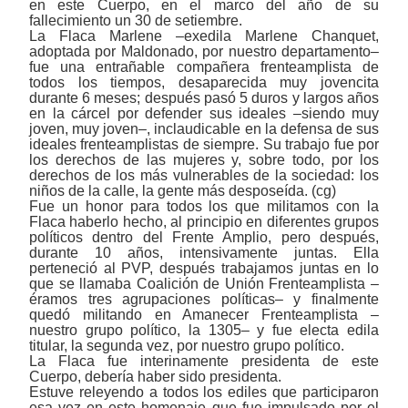
en este Cuerpo, en el marco del año de su
fallecimiento un 30 de setiembre.
La Flaca Marlene ‒exedila Marlene Chanquet,
adoptada por Maldonado, por nuestro departamento‒
fue una entrañable compañera frenteamplista de
todos los tiempos, desaparecida muy jovencita
durante 6 meses; después pasó 5 duros y largos años
en la cárcel por defender sus ideales ‒siendo muy
joven, muy joven‒, inclaudicable en la defensa de sus
ideales frenteamplistas de siempre. Su trabajo fue por
los derechos de las mujeres y, sobre todo, por los
derechos de los más vulnerables de la sociedad: los
niños de la calle, la gente más desposeída. (cg)
Fue un honor para todos los que militamos con la
Flaca haberlo hecho, al principio en diferentes grupos
políticos dentro del Frente Amplio, pero después,
durante 10 años, intensivamente juntas. Ella
perteneció al PVP, después trabajamos juntas en lo
que se llamaba Coalición de Unión Frenteamplista ‒
éramos tres agrupaciones políticas‒ y finalmente
quedó militando en Amanecer Frenteamplista ‒
nuestro grupo político, la 1305‒ y fue electa edila
titular, la segunda vez, por nuestro grupo político.
La Flaca fue interinamente presidenta de este
Cuerpo, debería haber sido presidenta.
Estuve releyendo a todos los ediles que participaron
esa vez en este homenaje que fue impulsado por el