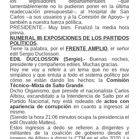
los legisladores departamentales ‒que
lamentablemente no lo pudieron poner en la última
readecuación presupuestal‒, al Hospital de San
Carlos ‒a sus usuarios y a la Comisión de Apoyo‒ y
también a nuestra fuerza política.
PRESIDENTE.- Muy bien. Finalizó la media hora
previa.
NUMERAL III) EXPOSICIONES DE LOS PARTIDOS
POLÍTICOS
.
Tiene la palabra, por el
FRENTE AMPLIO
, el señor
edil Sergio Duclosson.
EDIL DUCLOSSON (Sergio).-
Buenas noches,
presidente y compañeros ediles. Muchas gracias.
Hoy me voy a referir a un tema que no es muy
simpático y que enluta a todo el sistema político por
cómo se están dando los hechos: la
Comisión
Técnico
‒
Mixta de Salto Grande
.
Dicho Organismo, que preside el nacionalista Carlos
Albisu, excandidato a la Intendencia de Salto por el
Partido Nacional, hoy está rodeado de
actos con
apariencia de corrupción
en cuanto a ingresos al
mismo.
(Siendo la hora 21:06 minutos ocupa la presidencia el
edil Osvaldo Matteu).
Estos ingresos a dedo se refieren a dirigentes y
militantes de la coalición de gobierno desde el
ingreso de Albisu a dirigir la CTM en el año 2020. La