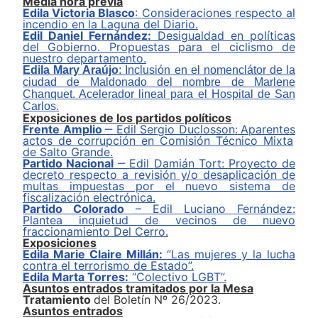
Media hora previa
Edil
a
Victoria Blasco
:
Consideraciones
respecto
al
incendio en la Laguna del Diario.
Edil
Daniel Fernández
:
Desigualdad en políticas
del Gobierno. Propuestas para el ciclismo de
nuestro departamento.
Edila Mary Araújo
:
Inclusión en el nomenclátor de la
ciudad de Maldonado del nombre de Marlene
Chanquet.
A
celerador lineal para el Hospital de San
Carlos
.
Exposiciones de los partidos políticos
Frente Amplio
‒
Edil
Sergio Duclosson
:
A
paren
tes
actos de corrupción
en
Comisión Técnic
o
Mixta
de Salto Grande.
Partido Nacional
‒
Edil
Damián
Tort
:
P
royecto de
decreto respecto a revisión y/o desaplicación de
multas impuestas por el nuevo sistema de
fiscalización electrónica
.
Partido Colorado
–
E
dil
Luciano Fernández
:
Plantea
inquietud de vecinos de nuevo
fraccionamiento
D
el Cerro.
Exposici
ones
Edil
a Marie Claire Millán:
“Las mujeres y la lucha
contra el terrorismo de Estado”.
Edil
a Marta Torres
:
“Colectivo LGBT”.
Asuntos entrados tramitados por la Mesa
Tratamiento
del Boletín Nº 26/2023.
Asuntos entrados