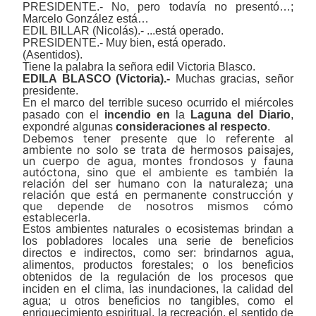
PRESIDENTE.- No, pero todavía no presentó…;
Marcelo González está…
EDIL BILLAR (Nicolás).- ...está operado.
PRESIDENTE.- Muy bien, está operado.
(Asentidos).
Tiene la palabra la señora edil Victoria Blasco.
EDILA BLASCO (Victoria).-
Muchas gracias, señor
presidente.
En el marco del terrible suceso ocurrido el miércoles
pasado con el
incendio
en
la
Laguna del Diario
,
expondré algunas
consideraciones al respecto
.
Debemos tener presente que lo referente al
ambiente no solo se trata de hermosos paisajes,
un cuerpo de agua, montes frondosos y fauna
autóctona, sino que el ambiente es también la
relación del ser humano con la naturaleza; una
relación que está en permanente construcción y
que depende de nosotros mismos cómo
establecerla.
Estos ambientes naturales o ecosistemas brindan a
los pobladores locales una serie de beneficios
directos e indirectos, como ser: brindarnos agua,
alimentos, productos forestales; o los beneficios
obtenidos de la regulación de los procesos que
inciden en el clima, las inundaciones, la calidad del
agua; u otros beneficios no tangibles, como el
enriquecimiento espiritual, la recreación, el sentido de