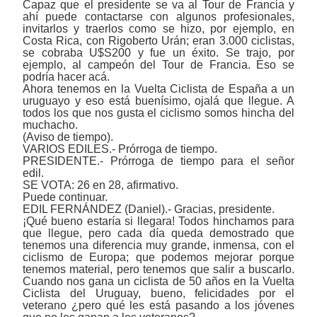
Capaz que el presidente se va al Tour de Francia y
ahí puede contactarse con algunos profesionales,
invitarlos y traerlos como se hizo, por ejemplo, en
Costa Rica, con Rigoberto Urán; eran 3.000 ciclistas,
se cobraba U$S200 y fue un éxito. Se trajo, por
ejemplo, al campeón del Tour de Francia. Eso se
podría hacer acá.
Ahora tenemos en la Vuelta Ciclista de España a un
uruguayo y eso está buenísimo, ojalá que llegue. A
todos los que nos gusta el ciclismo somos hincha del
muchacho.
(Aviso de tiempo).
VARIOS EDILES.- Prórroga de tiempo.
PRESIDENTE.- Prórroga de tiempo para el señor
edil.
SE VOTA: 26 en 28, afirmativo.
Puede continuar.
EDIL FERNÁNDEZ (Daniel).- Gracias, presidente.
¡Qué bueno estaría si llegara! Todos hinchamos para
que llegue, pero cada día queda demostrado que
tenemos una diferencia muy grande, inmensa, con el
ciclismo de Europa; que podemos mejorar porque
tenemos material, pero tenemos que salir a buscarlo.
Cuando nos gana un ciclista de 50 años en la Vuelta
Ciclista del Uruguay, bueno, felicidades por el
veterano ¿pero qué les está pasando a los jóvenes