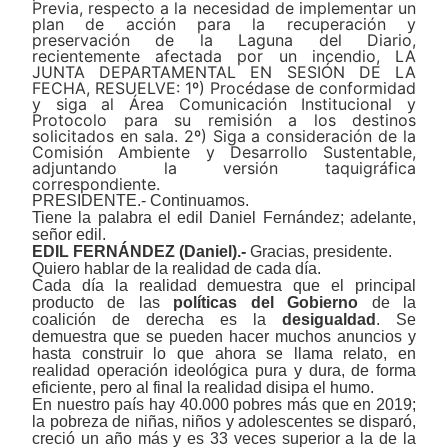
Previa, respecto a la necesidad de implementar un
plan de acción para la recuperación y
preservación de la Laguna del Diario,
recientemente afectada por un incendio, LA
JUNTA DEPARTAMENTAL EN SESIÓN DE LA
FECHA, RESUELVE: 1º) Procédase de conformidad
y siga al Área Comunicación Institucional y
Protocolo para su remisión a los destinos
solicitados en sala. 2º) Siga a consideración de la
Comisión Ambiente y Desarrollo Sustentable,
adjuntando la versión taquigráfica
correspondiente.
PRESIDENTE.- Continuamos.
Tiene la palabra el edil Daniel Fernández; adelante,
señor edil.
EDIL FERNÁNDEZ (Daniel).-
Gracias, presidente.
Quiero hablar de la
realidad de cada día.
Cada día la realidad demuestra que el principal
producto de las
políticas del Gobierno
de la
coalición de derecha es la
desigualdad
. Se
demuestra que se pueden hacer muchos anuncios y
hasta construir lo que ahora se llama relato, en
realidad operación ideológica pura y dura, de forma
eficiente, pero al final la realidad disipa el humo.
En nuestro país hay 40.000 pobres más que en 2019;
la pobreza de niñas, niños y adolescentes se disparó,
creció un año más y es 33 veces superior a la de la