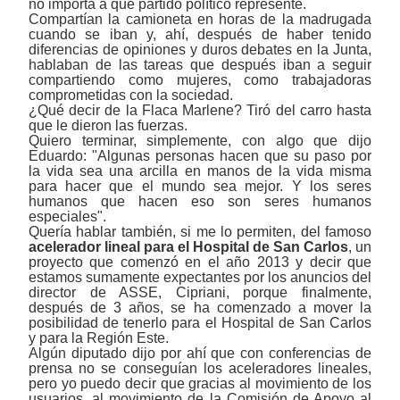
no importa a qué partido político represente.
Compartían la camioneta en horas de la madrugada
cuando se iban y, ahí, después de haber tenido
diferencias de opiniones y duros debates en la Junta,
hablaban de las tareas que después iban a seguir
compartiendo como mujeres, como trabajadoras
comprometidas con la sociedad.
¿Qué decir de la Flaca Marlene? Tiró del carro hasta
que le dieron las fuerzas.
Quiero terminar, simplemente, con algo que dijo
Eduardo: "Algunas personas hacen que su paso por
la vida sea una arcilla en manos de la vida misma
para hacer que el mundo sea mejor. Y los seres
humanos que hacen eso son seres humanos
especiales".
Quería hablar también, si me lo permiten, del famoso
acelerador lineal para el Hospital de San Carlos
, un
proyecto que comenzó en el año 2013 y decir que
estamos sumamente expectantes por los anuncios del
director de ASSE, Cipriani, porque finalmente,
después de 3 años, se ha comenzado a mover la
posibilidad de tenerlo para el Hospital de San Carlos
y para la Región Este.
Algún diputado dijo por ahí que con conferencias de
prensa no se conseguían los aceleradores lineales,
pero yo puedo decir que gracias al movimiento de los
usuarios, al movimiento de la Comisión de Apoyo al