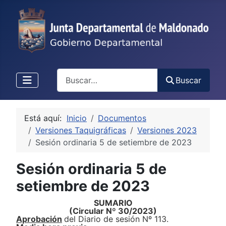
Buscar
Buscar
Está aquí:
Inicio
Documentos
Versiones Taquigráficas
Versiones 2023
Sesión ordinaria 5 de setiembre de 2023
Sesión ordinaria 5 de
setiembre de 2023
S
UMARIO
(Circular Nº
30
/
2
023
)
Aprobación
de
l
Diario de sesión N
º
1
1
3.