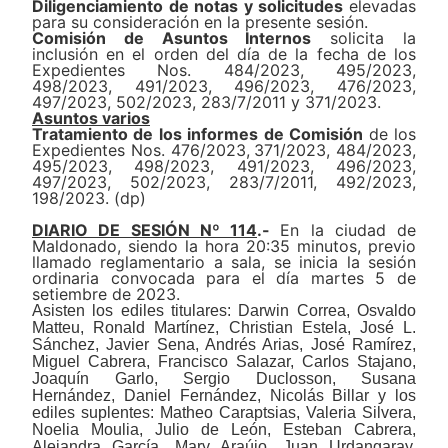
Diligenciamiento de notas y solicitudes
elevadas
para su consideración en la presente sesión.
Comisión de Asuntos Internos
solicita la
inclusión en el orden del día de la fecha de los
Expedientes Nos.
484/2023, 495/2023,
498/2023,
491/2023, 496/2023
,
476/2023,
497/2023, 502/2023,
2
83/7/2011
y
371/2023.
Asuntos varios
Tratamiento
de
l
os
informe
s
de Comisión
de
l
os
Expediente
s
N
os.
476/2023,
371/202
3,
484/2023,
495/2023,
498/2023,
491/2023,
496/2023
,
497/2023, 502/2023,
2
83/7/2011,
492
/202
3
,
198/2023
.
(dp)
DIARIO DE SESIÓN Nº 114
.-
En la ciudad de
Maldonado, siendo la hora 20:
35
minutos, previo
llamado reglamentario a sala, se inicia la sesión
ordinaria convocada para el día martes 5 de
setiembre de 2023.
Asisten los ediles titulares: Darwin Correa,
Osvaldo
Matteu, Ronald Martínez, Christian Estela, José L.
Sánchez, Javier Sena, Andrés Arias, José Ramírez,
Miguel Cabrera, Francisco Salazar, Carlos Stajano,
Joaquín Garlo, Sergio Duclosson, Susana
Hernández, Daniel Fernández, Nicolás Billar y
los
ediles suplentes:
Matheo Caraptsias, Valeria Silvera,
Noelia Moulia, Julio de León, Esteban Cabrera,
Alejandra García, Mary Araújo, Juan Urdangaray,