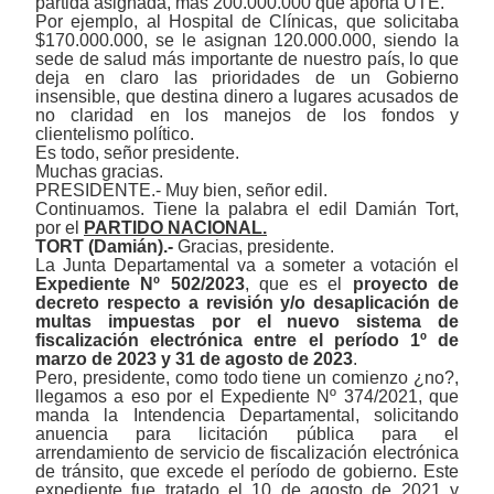
partida asignada, más 200.000.000 que aporta UTE.
Por ejemplo, al Hospital de Clínicas, que solicitaba
$170.000.000, se le asignan 120.000.000, siendo la
sede de salud más importante de nuestro país, lo que
deja en claro las prioridades de un Gobierno
insensible, que destina dinero a lugares acusados de
no claridad en los manejos de los fondos y
clientelismo político.
Es todo, señor presidente.
Muchas gracias.
PRESIDENTE.- Muy bien, señor edil.
Continuamos. Tiene la palabra el edil Damián Tort,
por el
PARTIDO NACIONAL.
TORT (Damián).-
Gracias, presidente.
La Junta Departamental va a someter a votación el
Expediente Nº 502/2023
, que es el
proyecto de
decreto respecto a revisión y/o desaplicación de
multas impuestas por el nuevo sistema de
fiscalización electrónica entre el período 1º de
marzo de 2023 y 31 de agosto de 2023
.
Pero, presidente, como todo tiene un comienzo ¿no?,
llegamos a eso por el Expediente Nº 374/2021, que
manda la Intendencia Departamental, solicitando
anuencia para licitación pública para el
arrendamiento de servicio de fiscalización electrónica
de tránsito, que excede el período de gobierno. Este
expediente fue tratado el 10 de agosto de 2021 y