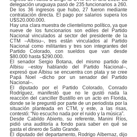
delegación uruguaya pasó de 235 funcionarios a 260.
De los 36 ingresos que hubo, 27 fueron mediante
contratación directa. El pago por salarios supera los
U$S20.000.000.
Hay una clara muestra de clientelismo político, ya que
nueve de los funcionarios son ediles del Partido
Nacional vinculados al sector del presidente de la
CTM
‒
Albisu
‒
, tres están vinculados al Partido
Nacional como militantes y tres son integrantes del
Partido Colorado, con sueldos que van desde
$80.000 hasta $290.000.
El senador Sergio Botana, del mismo partido de
Albisu
‒
estoy hablando del Partido Nacional
‒
,
expresó que Albisu se encuentra con plata y se cree
Papá Noel
‒d
icho por un senador del Partido
Nacional
‒
.
El diputado por el Partido Colorado, Conrado
Rodríguez, manifestó que no le gustó nada la
reacción del canciller Bustillo en un acto en Florida,
donde se le preguntó por parte de un periodista por la
situación planteada en CTM, y este, a las risas,
contestó: “No escucho nada por el ruido y la música”.
Desde Cabildo Abierto, su referente, Manini Ríos,
pidió una auditoría a fondo para saber en qué se
gasta el dinero de Salto Grande.
El diputado del departamento, Rodrigo Albernaz, dijo