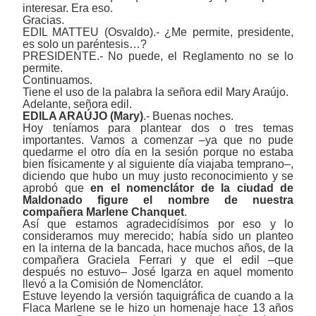
interesar. Era eso.
Gracias.
EDIL MATTEU (Osvaldo).- ¿Me permite, presidente,
es solo un paréntesis…?
PRESIDENTE.- No puede, el Reglamento no se lo
permite.
Continuamos.
Tiene el uso de la palabra la señora edil Mary Araújo.
Adelante, señora edil.
EDILA ARAÚJO (Mary)
.- Buenas noches.
Hoy teníamos para plantear dos o tres temas
importantes. Vamos a comenzar ‒ya que no pude
quedarme el otro día en la sesión porque no estaba
bien físicamente y al siguiente día viajaba temprano‒,
diciendo que hubo un muy justo reconocimiento y se
aprobó que
en el nomenclátor de la ciudad de
Maldonado figure el nombre de nuestra
compañera Marlene Chanquet
.
Así que estamos agradecidísimos por eso y lo
consideramos muy merecido; había sido un planteo
en la interna de la bancada, hace muchos años, de la
compañera Graciela Ferrari y que el edil –que
después no estuvo– José Igarza en aquel momento
llevó a la Comisión de Nomenclátor.
Estuve leyendo la versión taquigráfica de cuando a la
Flaca Marlene se le hizo un homenaje hace 13 años