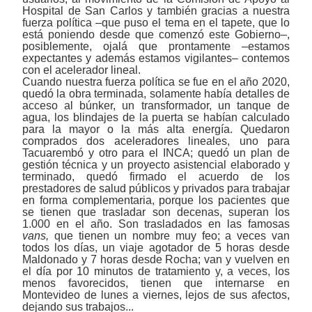
Hospital de San Carlos y también gracias a nuestra
fuerza política ‒que puso el tema en el tapete, que lo
está poniendo desde que comenzó este Gobierno‒,
posiblemente, ojalá que prontamente ‒estamos
expectantes y además estamos vigilantes‒ contemos
con el acelerador lineal.
Cuando nuestra fuerza política se fue en el año 2020,
quedó la obra terminada, solamente había detalles de
acceso al búnker, un transformador, un tanque de
agua, los blindajes de la puerta se habían calculado
para la mayor o la más alta energía. Quedaron
comprados dos aceleradores lineales, uno para
Tacuarembó y otro para el INCA; quedó un plan de
gestión técnica y un proyecto asistencial elaborado y
terminado, quedó firmado el acuerdo de los
prestadores de salud públicos y privados para trabajar
en forma complementaria, porque los pacientes que
se tienen que trasladar son decenas, superan los
1.000 en el año. Son trasladados en las famosas
vans,
que tienen un nombre muy feo; a veces van
todos los días, un viaje agotador de 5 horas desde
Maldonado y 7 horas desde Rocha; van y vuelven en
el día por 10 minutos de tratamiento y, a veces, los
menos favorecidos, tienen que internarse en
Montevideo de lunes a viernes, lejos de sus afectos,
dejando sus trabajos...