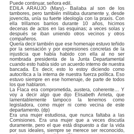
Puede continuar, señora edil.
EDILA ARAÚJO (Mary).- Bailaba al son de los
tambores, pero también militaba duramente y, desde
jovencita, unía su fuerte ideología con la praxis. Con
ella trillamos barrios durante 10 años, hicimos
decenas de actos en las esquinas; a veces solas y
después se iban uniendo otros vecinos y otros
compañeros.
Quería decir también que ese homenaje estuvo teñido
por la sensación y por expresiones concretas de la
injusticia que había habido con ella al no ser
nombrada presidenta de la Junta Departamental
cuando esto había sido un acuerdo interno de nuestra
bancada. Es decir, esto lo estoy diciendo como
autocrítica a la interna de nuestra fuerza política. Eso
estuvo siempre en ese homenaje, de parte de todos
los que hablaron.
La Flaca era comprometida, austera, coherente… Y
voy a decir algo que dijo Elisabeth Arrieta, que
lamentablemente tampoco la tenemos como
legisladora, como mujer ni como vecina de este
departamento. (dp)
Era una mujer estudiosa, que nunca faltaba a las
Comisiones. Era una mujer que a veces discutía
duramente, pero el que está dispuesto a dar la vida
por sus ideales, siempre se merece ser reconocido,