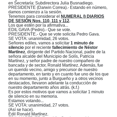
en Secretaría:
S
ub
d
irectora
Julia Busnadiego
.
PRESIDENTE (Darwin Correa).- Estando en número,
damos comienzo a la sesión.
Tenemos para considerar el
NUMERAL I) DIARIOS
DE SESIÓN Nos. 110, 111 y 112
.
Los que estén por la afirmativa...
EDIL GAVA (Pedro).- Que se vote.
PRESIDENTE.- Que se vote solicita Pedro Gava.
SE VOTA: unanimidad, 26 votos.
Señores ediles, vamos a solicitar
1 minuto de
silencio
por el reciente
fallecimiento de Néstor
Martínez
, dirigente del Partido Nacional, padre de la
señora alcalde del Municipio de Solís, Patricia
Martínez, y señor padre de nuestro compañero de
bancada y de sector, Ronald Martínez. Además, fue
un querido vecino, amigo y
precursor
de nuestro
departamento, en tanto y en cuanto fue uno de los que
en su momento, junto a Burgueño y a otros vecinos
destacados, llevaron adelante la conducción de
nuestro departamento años atrás. (k.f.)
Es por estos motivos que vamos a solicitar 1 minuto
de silencio en su memoria.
Estamos votando...
SE VOTA: unanimidad, 27 votos.
(Así se hace).
Edil Ronald Martínez.