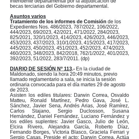
Intendente departamental por la adjudicación de
becas terciarias del Gobierno departamental.
Asuntos varios
Tratamiento
de
l
os
informe
s
de Comisión
de
l
os
Expediente
s
N
os.
486/2023, 787/2022, 106/2022,
444/2023, 69/2023,
42/2021, 471/2022, 284/2023,
825/2021,
320/1/2023,
414/2023, 426/2023, 446/2023,
453/2023, 437/2023, 310/1/2023, 415/2023, 417/2023,
445/2023, 450/2023, 451/2023, 452/2023, 474/2023,
460/2023, 348/2023, 842/2018, 762/1/2022, 401/2023,
392/2023, 51/2022, 283/7/2011.
(dp)
DIARIO DE SESI
ÓN Nº 113
.-
En la ciudad de
Maldonado, siendo la hora 20
:
49
minutos, previo
llamado reglamentario a sala, se inicia la sesión
ordinaria convocada para el día martes 29 de agosto
de 2023.
Asisten los
e
diles
t
itulares: Darwin Correa, Osvaldo
Matteu,
Ronald Martínez, Pedro Gava, José L.
Sánchez,
Javier Sena,
Andrés Arias,
J
osé Ramírez,
Carlos
Stajano,
Sergio Duclosson
,
Susana
Hernández,
Daniel Fernández,
Luciano Fernández
y
los
e
diles
s
uplentes:
Javier
Gasco,
Julio de León
,
Elcira Rivero, Alejandra García,
Roberto D
íaz
,
Fernando Borges,
Victoria Blasco
,
Graciela Ferrari
y
Sergio Casas
.
Preside el acto:
Darwin Correa
. Actúa