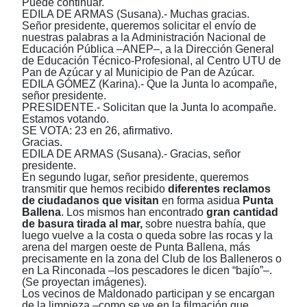
Puede continuar.
EDILA DE ARMAS (Susana).- Muchas gracias.
Señor presidente, queremos solicitar el envío de
nuestras palabras a la Administración Nacional de
Educación Pública –ANEP–, a la Dirección General
de Educación Técnico-Profesional, al Centro UTU de
Pan de Azúcar y al Municipio de Pan de Azúcar.
EDILA GÓMEZ (Karina).- Que la Junta lo acompañe,
señor presidente.
PRESIDENTE.- Solicitan que la Junta lo acompañe.
Estamos votando.
SE VOTA: 23 en 26, afirmativo.
Gracias.
EDILA DE ARMAS (Susana).- Gracias, señor
presidente.
En segundo lugar, señor presidente, queremos
transmitir que hemos recibido
diferentes reclamos
de ciudadanos
que visitan
en forma asidua
Punta
Ballena
. Los mismos han encontrado
gran cantidad
de basura tirada al mar,
sobre nuestra bahía, que
luego vuelve a la costa o queda sobre las rocas y la
arena del margen oeste de Punta Ballena, más
precisamente en la zona del Club de los Balleneros o
en La Rinconada –los pescadores le dicen “bajío”–.
(Se proyectan imágenes).
Los vecinos de Maldonado participan y se encargan
de la limpieza –como se ve en la filmación que