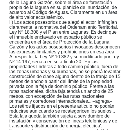
de la Laguna Garzón, sobre el área de forestación
propia de la laguna en su planicie de inundación, de
acuerdo al Código de Aguas. Claramente en un área
de alto valor ecosistémico.
II) Los actos posesorios que alegó el actor, infringían
claramente la normativa del Ordenamiento Territorial,
Ley Nº 18.308 y el Plan entre Lagunas. Es decir que
el inmueble enclavado en espacio público se
encuentra en el área de Protección de la Laguna
Garzón y los actos posesorios invocados desconocen
las expresas limitantes y prohibiciones en esa área.
Al respecto, la Ley Nº 10.382 y su modificado por Ley
Nº 14.197, señala en su artículo 20: 'En las
propiedades linderas a todo camino público, fuera de
las zonas urbanas y suburbanas, no se podrá levantar
construcción de clase alguna dentro de la franja de 15
metros de ancho a partir del límite de la propiedad
privada con la faja de dominio público. Frente a las
rutas nacionales, dicha faja tendrá un ancho de 25
metros, con excepción de las rutas nacionales
primarias y corredores internacionales... ‒agrega‒
Los retiros fijados en el presente artículo no podrán
reducirse aun cuando se recategoricen los suelos...
Esta faja queda también sujeta a servidumbre de
instalación y conservación de líneas telefónicas y de
transporte y distribución de energía eléctrica'.