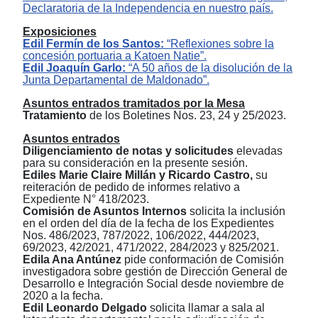
Declaratoria de la Independencia e
n nuestro país.
Exposici
ones
Edil
Fermín de los Santos
:
“Reflexiones sobre la
concesión portuaria a Katoen Natie”.
Edil Joaquín Garlo:
“A 50 años de la disolución de la
Junta Departamental de Maldonado”.
Asuntos entrados tramitados por la Mesa
Tratamiento
de los Boletines Nos. 23, 24 y 25/2023.
Asuntos entrados
Diligenciamiento de notas y solicitudes
elevadas
para su consideración en la presente sesión.
Ediles Marie Claire Millán y Ricardo Castro,
su
reiteración de pedido de informes relativo a
Expediente N° 418/2023.
Comisión de Asuntos Internos
solicita la inclusión
en el orden del día de la fecha de los Expedientes
Nos.
486/2023, 787/2022, 106/2022, 444/2023,
69/2023,
42/2021, 471/2022, 284/2023 y 825/2021.
Edila Ana Antúnez
pide
conformación de Comisión
investigadora sobre gestión de Dirección General de
Desarrollo e Integración Social desde noviembre de
2020 a la fecha.
Edil Leonardo Delgado
solicita llamar a sala al