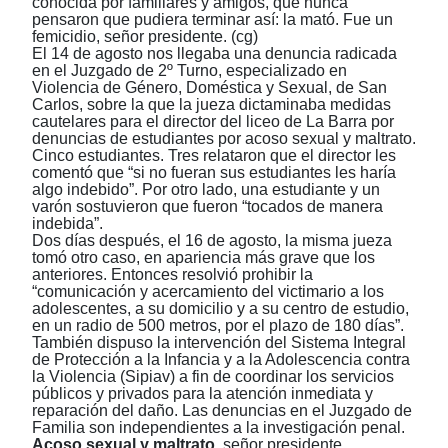
conocida por familiares y amigos, que nunca
pensaron que pudiera terminar así: la mató. Fue un
femicidio,
señor presidente. (cg)
El 14 de agosto nos llegaba una denuncia radicada
en el Juzgado de 2º Turno, especializado en
Violencia de Género, Doméstica y Sexual, de San
Carlos, sobre la que la jueza dictaminaba medidas
cautelares para el director del liceo de La Barra por
denuncias de estudiantes por acoso sexual y maltrato.
Cinco estudiantes. Tres relataron que el director les
comentó que “si no fueran sus estudiantes les haría
algo indebido”. Por otro lado, una estudiante y un
varón sostuvieron que fueron “tocados de manera
indebida”.
Dos días después, el 16 de agosto, la misma jueza
tomó otro caso, en apariencia más grave que los
anteriores. Entonces resolvió prohibir la
“comunicación y acercamiento del victimario a los
adolescentes, a su domicilio y a su centro de estudio,
en un radio de 500 metros, por el plazo de 180 días”.
También dispuso la intervención del Sistema Integral
de Protección a la Infancia y a la Adolescencia contra
la Violencia (Sipiav) a fin de coordinar los servicios
públicos y privados para la atención inmediata y
reparación del daño. Las denuncias en el Juzgado de
Familia son independientes a la investigación penal.
Acoso sexual y maltrato,
señor presidente.