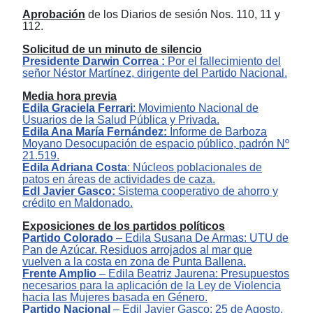
Aprobación
de
l
os
Diario
s
de sesión N
os.
1
1
0
,
11 y
112
.
Solicitud de un minuto de silencio
Presidente Darwin Correa
:
P
or
el
falleci
miento de
l
señor
Néstor Martínez, dirigente del Partido Nacional.
Media hora previa
Edil
a
Graciela Ferrari
:
Movimiento Nacional de
Usuarios de la Salud Pública y Privada.
Edil
a Ana María Fernández
:
I
nforme de Barboza
Moyano Desocupación de espacio público,
p
adrón Nº
21.519.
Edila Adriana Costa
:
N
úcleos poblacionales de
patos en áreas
de
actividades de caza
.
Edl Javier Gasco:
Sistema cooperativo de ahorro y
crédito en Maldonado.
Exposiciones de los partidos políticos
Partido Colorado
–
E
dil
a
Susana De Armas
:
UTU de
Pan de Azúcar. Residuos arrojados al mar que
vuelven a la costa en zona de Punta Ballena.
Frente Amplio
‒
Edil
a
Beatriz Jaurena
:
Presupuestos
necesarios para la aplicación de la Ley de Violencia
hacia las Mujeres basada en Género
.
Partido Nacional
‒
Edil
Javier Gasco
:
25 de Agosto,