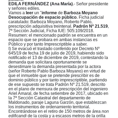
EDILA FERNÁNDEZ (Ana María)
.- Señor presidente
y señores ediles.
Vamos a
leer
un "
informe
de
Barboza Moyano
Desocupación de espacio público
. Ficha judicial
caratulado: Barboza Moyano, Roberto Pablo,
prescripción adquisitiva treintenal.
Padrón Nº 21.519
,
7ª Sección Judicial, Ficha IUE: 505:109/2018.
Resumen: el mencionado padrón se encuentra en un
espacio que se probara en ambas instancias es
Público y por tanto Imprescriptible a saber.
I) Se evacuó el traslado conferido por Decreto Nº
645/19 de fecha 19 de julio de 2019, habiendo sido
notificado el 13 de diciembre de 2019, contestando la
demanda que solicitara oportunamente se
desestimare la demanda presentada por la actora
(señor Roberto Pablo Barboza Moyano) en virtud de
que el inmueble que se pretende prescribir es de
dominio público y por tanto imprescriptible, partiendo
de ese supuesto se trata Padrón Nº 21.519, descrito
en el plano de mensura de prescripción del ingeniero
Ariel Amaral, de fecha setiembre de 2017, ubicado en
la 7ª Sección Catastral del departamento de
Maldonado, paraje Laguna Garzón, que establezcan
los instrumentos de ordenamiento territorial.
Encontrándose en el retiro de 150 metros de área
non
edificandi
de la costa y a escasos metros de la orilla