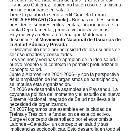
Francisco Gutiérrez
–
quien no hacen uso de la misma
por no encontrarse en sala
–).
Tiene la palabra la señora edil Graciela Ferrari.
EDILA FERRARI (Graciela).-
Buenas noches, señor
presidente, señores ediles, edilas, funcionarios de la
Junta Departamental, prensa, vecinos y vecinas.
Hoy me voy a referir a un tema que Maldonado
desconoce: al
Movimiento Nacional de Usuarios de
la Salud Pública y Privada.
El Movimiento nace por necesidad de los usuarios de
ser escuchados y consultados.
Los vecinos y vecinas se apropian de la idea salud. El
nuevo modelo y el contexto lo permite: profundizar el
concepto salud.
Junto a Alames –en 2004-2006– y con la perspectiva
de la ampliación de los organismos de participación,
se impulsa esta organización.
En 2006 se desarrolla la asamblea en Paysandú. La
coyuntura política del momento y el estudio del nuevo
Sistema Nacional Integrado de Salud nos lleva a la
necesidad de organizarnos.
En 2007 logramos una asamblea en la ciudad de
Treinta y Tres con la fundación de este colectivo.
Surge el concepto desarrollado por el economista
Lalonde –Canadá–: un concepto en salud y sus
implicancias sociopolíticas. Esto desarrolla en todo el