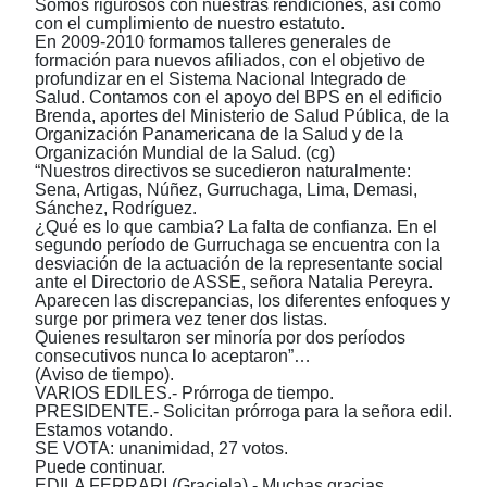
Somos rigurosos con nuestras rendiciones, así como
con el cumplimiento de nuestro estatuto.
En 2009-2010 formamos talleres generales de
formación para nuevos afiliados, con el objetivo de
profundizar en el Sistema Nacional Integrado de
Salud. Contamos con el apoyo del BPS en el edificio
Brenda, aportes del Ministerio de Salud Pública, de la
Organización Panamericana de la Salud y de la
Organización Mundial de la Salud. (cg)
“Nuestros directivos se sucedieron naturalmente:
Sena, Artigas, Núñez, Gurruchaga, Lima, Demasi,
Sánchez, Rodríguez.
¿Qué es lo que cambia? La falta de confianza. En el
segundo período de Gurruchaga se encuentra con la
desviación de la actuación de la representante social
ante el Directorio de ASSE, señora Natalia Pereyra.
Aparecen las discrepancias, los diferentes enfoques y
surge por primera vez tener dos listas.
Quienes resultaron ser minoría por dos períodos
consecutivos nunca lo aceptaron”…
(Aviso de tiempo).
VARIOS EDILES.- Prórroga de tiempo.
PRESIDENTE.- Solicitan prórroga para la señora edil.
Estamos votando.
SE VOTA: unanimidad, 27 votos.
Puede continuar.
EDILA FERRARI (Graciela).- Muchas gracias,