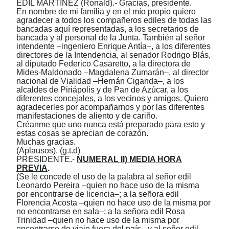
EDIL MARTÍNEZ (Ronald).- Gracias, presidente.
En nombre de mi familia y en el mío propio quiero
agradecer a todos los compañeros ediles de todas las
bancadas aquí representadas, a los secretarios de
bancada y al personal de la Junta. También al señor
intendente ‒ingeniero Enrique Antía‒, a los diferentes
directores de la Intendencia, al senador Rodrigo Blás,
al diputado Federico Casaretto, a la directora de
Mides-Maldonado ‒Magdalena Zumarán‒, al director
nacional de Vialidad ‒Hernán Ciganda‒, a los
alcaldes de Piriápolis y de Pan de Azúcar, a los
diferentes concejales, a los vecinos y amigos. Quiero
agradecerles por acompañarnos y por las diferentes
manifestaciones de aliento y de cariño.
Créanme que uno nunca está preparado para esto y
estas cosas se aprecian de corazón.
Muchas gracias.
(Aplausos).
(g.t.d)
PRESIDENTE.-
NUMERAL II) MEDIA HORA
PREVIA
.
(Se le concede el uso de la palabra al señor edil
Leonardo Pereira
–
quien
no hace uso de la misma
por encontrarse de licencia
–
; a la señora edil
Florencia Acosta
‒
quien no hace uso de la misma por
no encontrarse en sala
‒; a la señora edil
Rosa
Trinidad
–
quien no hace uso de la misma por
encontrarse de viaje fuera del país
–
y
al señor edil