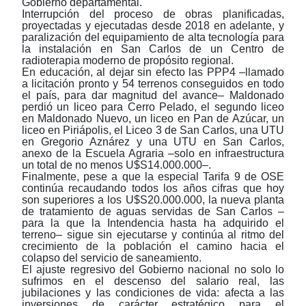
Gobierno departamental.
Interrupción del proceso de obras planificadas,
proyectadas y ejecutadas desde 2018 en adelante, y
paralización del equipamiento de alta tecnología para
la instalación en San Carlos de un Centro de
radioterapia moderno de propósito regional.
En educación, al dejar sin efecto las PPP4
‒
llamado
a licitación pronto y 54 terrenos conseguidos en todo
el país, para dar magnitud del avance
‒
Maldonado
perdió un liceo para Cerro Pelado, el segundo liceo
en Maldonado Nuevo, un liceo en Pan de Azúcar, un
liceo en Piriápolis, el Liceo 3 de San Carlos, una UTU
en Gregorio Aznárez y una UTU en San Carlos,
anexo de la Escuela Agraria
‒solo en infraestructura
un total de no menos U$S14.000.000
‒
.
F
inalmente, pese a que la especial Tarifa 9 de OSE
continúa recaudando todos los años cifras que hoy
son superiores a los U$S20.000.000, la nueva planta
de tratamiento de aguas servidas de San Carlos
‒
para la que la Intendencia hasta ha adquirido el
terreno
‒
sigue sin ejecutarse y continúa al ritmo del
crecimiento de la población el camino hacia el
colapso del servicio de saneamiento.
El ajuste regresivo del Gobierno nacional no solo lo
sufrimos en el descenso del salario real, las
jubilaciones y las condiciones de vida: afecta a las
inversiones de carácter estratégico para el