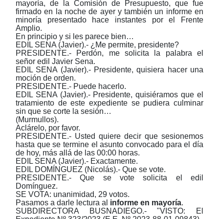
mayoría, de la Comisión de Presupuesto, que fue
firmado en la noche de ayer y también un informe en
minoría presentado hace instantes por el Frente
Amplio.
En principio y si les parece bien…
EDIL SENA (Javier).- ¿Me permite, presidente?
PRESIDENTE.- Perdón, me solicita la palabra el
señor edil Javier Sena.
EDIL SENA (Javier).- Presidente, quisiera hacer una
moción de orden.
PRESIDENTE.- Puede hacerlo.
EDIL SENA (Javier).- Presidente, quisiéramos que el
tratamiento de este expediente se pudiera culminar
sin que se corte la sesión…
(Murmullos).
Aclárelo, por favor.
PRESIDENTE.- Usted quiere decir que sesionemos
hasta que se termine el asunto convocado para el día
de hoy, más allá de las 00:00 horas.
EDIL SENA (Javier).- Exactamente.
EDIL DOMÍNGUEZ (Nicolás).- Que se vote.
PRESIDENTE.- Que se vote solicita el edil
Domínguez.
SE VOTA: unanimidad, 29 votos.
Pasamos a darle lectura al
informe en mayoría
.
SUBDIRECTORA BUSNADIEGO.- "VISTO: El