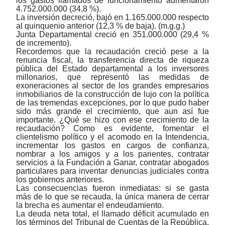
los gastos llamados de funcionamiento aumentaron
4.752.000.000 (34,8 %).
La inversión decreció, bajó en 1.165.000.000 respecto
al quinquenio anterior (12,3 % de baja). (m.g.g.)
Junta Departamental creció en 351.000.000 (29,4 %
de incremento).
Recordemos que la recaudación creció pese a la
renuncia fiscal, la transferencia directa de riqueza
pública del Estado departamental a los inversores
millonarios, que representó las medidas de
exoneraciones al sector de los grandes empresarios
inmobiliarios de la construcción de lujo con la política
de las tremendas excepciones, por lo que pudo haber
sido más grande el crecimiento, que aun así fue
importante. ¿Qué se hizo con ese crecimiento de la
recaudación?
Como
es evidente, fomentar el
clientelismo político y el acomodo en la Intendencia,
incrementar los gastos en cargos de confianza,
nombrar a los amigos y a los parientes, contratar
servicios a la Fundación a Ganar, contratar abogados
particulares para inventar denuncias judiciales contra
los gobiernos anteriores.
Las consecuencias fueron inmediatas: si se gasta
más de lo que se recauda, la única manera de cerrar
la brecha es aumentar el endeudamiento.
La deuda neta total, el llamado déficit acumulado en
los términos del Tribunal de Cuentas de la República,