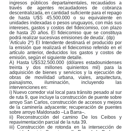
ingresos públicos departamentales, recaudados a
través de agentes recaudadores de cobranza
descentralizada, en cantidad suficiente para el repago
de hasta U$S 45.500.000 o su equivalente en
unidades indexadas o pesos uruguayos, con más sus
intereses, gastos y costos del fideicomiso, con plazo
de hasta 20 años. El fideicomiso que se constituya
podrá realizar sucesivas emisiones de deuda'. (dp)
'Artículo 2º) El Intendente destinará el producido por
la emisión que realizará el fideicomiso referido en el
artículo anterior, deducidos los gastos y costos de
emisión, según el siguiente detalle.
A) Hasta U$S32.500.000 (dólares estadounidenses
treinta y dos millones quinientos mil) para la
adquisición de bienes y servicios y la ejecución de
obras de movilidad urbana, viales, arquitectura,
paisajismo, iluminación, incluyendo las
intervenciones en:
i) Nuevo corredor vial local para tránsito pesado al sur
de ruta 9, que incluye la construcción de puente sobre
arroyo San Carlos, construcción de accesos y mejora
de la caminería adyacente; recuperación de puentes
sobre arroyo Maldonado
‒
La Barra
‒
.
ii) Reconstrucción del camino De los Ceibos y
repavimentación parcial de la ruta 39.
iii) Construcción de rotonda en la intersección de