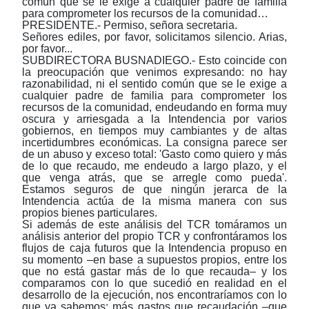
común que se le exige a cualquier padre de familia
para comprometer los recursos de la comunidad…
PRESIDENTE.- Permiso, señora secretaria.
Señores ediles, por favor, solicitamos silencio. Arias,
por favor...
SUBDIRECTORA BUSNADIEGO.- Esto coincide con
la preocupación que venimos expresando: no hay
razonabilidad, ni el sentido común que se le exige a
cualquier padre de familia para comprometer los
recursos de la comunidad, endeudando en forma muy
oscura y arriesgada a la Intendencia por varios
gobiernos, en tiempos muy cambiantes y de altas
incertidumbres económicas. La consigna parece ser
de un abuso y exceso total: 'Gasto como quiero y más
de lo que recaudo, me endeudo a largo plazo, y el
que venga atrás, que se arregle como pueda'.
Estamos seguros de que ningún jerarca de la
Intendencia actúa de la misma manera con sus
propios bienes particulares.
Si además de este análisis del TCR tomáramos un
análisis anterior del propio TCR y confrontáramos los
flujos de caja futuros que la Intendencia propuso en
su momento
‒
en base a supuestos propios, entre los
que no está gastar más de lo que recauda
‒
y los
comparamos con lo que sucedió en realidad en el
desarrollo de la ejecución, nos encontraríamos con lo
que ya sabemos: más gastos que recaudación
‒
que