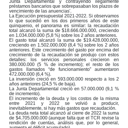
Junta Departamental y contrayendo ilegalmente
préstamos bancarios que sobrepasaban los plazos de
vencimiento de las anuencias'.
La Ejecución presupuestal 2021-2022. Si observamos
lo que sucedió en los dos primeros años de este
quinquenio, el panorama es similar: la recaudación
total alcanzó la suma de $18.666.000.000, creciendo
en 1.034.000.000 (5,8 %) sobre los 2 años anteriores.
El gasto total alcanzó la suma de $19.428.000.000,
creciendo en 1.502.000.000 (8,4 %) sobre los 2 años
anteriores. Este crecimiento del gasto por encima del
crecimiento de la recaudación se produjo con estos
detalles: los servicios personales crecieron en
380.000.000 (5 % de incremento); el resto de los
gastos llamados “de funcionamiento” aumentaron
472.000.000 (6,4 %).
La inversión creció en 593.000.000 respecto a los 2
años anteriores (24,5 % de baja).
La Junta Departamental creció en 57.000.000 (9,1 %
de incremento).
El incremento de la deuda y los costos de la misma
entre 2021 y 2022 se volvió a producir,
inevitablemente, si hay más gastos que recaudación.
La deuda neta total alcanzó al cierre de 2022 la suma
de $4.705.000.000 (aunque falta que el TCR revise la
rendición de cuentas, análisis que, por lo general,
aumenta el déficit acumulado).