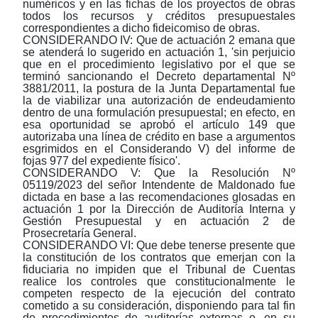
numéricos y en las fichas de los proyectos de obras
todos los recursos y créditos presupuestales
correspondientes a dicho fideicomiso de obras.
CONSIDERANDO IV: Que de actuación 2 emana que
se atenderá lo sugerido en actuación 1, 'sin perjuicio
que en el procedimiento legislativo por el que se
terminó sancionando el Decreto departamental Nº
3881/2011, la postura de la Junta Departamental fue
la de viabilizar una autorización de endeudamiento
dentro de una formulación presupuestal; en efecto, en
esa oportunidad se aprobó el artículo 149 que
autorizaba una línea de crédito en base a argumentos
esgrimidos en el Considerando V) del informe de
fojas 977 del expediente físico'.
CONSIDERANDO V: Que la Resolución Nº
05119/2023 del señor Intendente de Maldonado fue
dictada en base a las recomendaciones glosadas en
actuación 1 por la Dirección de Auditoría Interna y
Gestión Presupuestal y en actuación 2 de
Prosecretaría General.
CONSIDERANDO VI: Que debe tenerse presente que
la constitución de los contratos que emerjan con la
fiduciaria no impiden que el Tribunal de Cuentas
realice los controles que constitucionalmente le
competen respecto de la ejecución del contrato
cometido a su consideración, disponiendo para tal fin
de procedimientos de auditorías externas o, en su