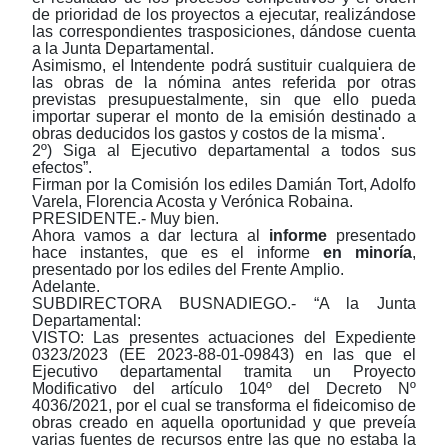
de prioridad de los proyectos a ejecutar, realizándose
las correspondientes trasposiciones, dándose cuenta
a la Junta Departamental.
Asimismo, el Intendente podrá sustituir cualquiera de
las obras de la nómina antes referida por otras
previstas presupuestalmente, sin que ello pueda
importar superar el monto de la emisión destinado a
obras deducidos los gastos y costos de la misma'.
2º) Siga al Ejecutivo departamental a todos sus
efectos”.
Firman por la Comisión los ediles Damián Tort, Adolfo
Varela, Florencia Acosta y Verónica Robaina.
PRESIDENTE.- Muy bien.
Ahora vamos a dar lectura al
informe
presentado
hace instantes, que es el informe
en minoría
,
presentado por los ediles del Frente Amplio.
Adelante.
SUBDIRECTORA BUSNADIEGO.- “A la Junta
Departamental:
VISTO: Las presentes actuaciones del Expediente
0323/2023 (EE 2023-88-01-09843) en las que el
Ejecutivo departamental tramita un Proyecto
Modificativo del artículo 104º del Decreto Nº
4036/2021, por el cual se transforma el fideicomiso de
obras creado en aquella oportunidad y que preveía
varias fuentes de recursos entre las que no estaba la