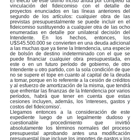
El efecto de este último inciso anula por completo la
vinculación del fideicomiso con el detalle de
proyectos enunciados en las líneas anteriores del
segundo de los artículos: cualquier obra de las
previstas presupuestalmente se puede incluir en el
fideicomiso sustituyendo a cualquier otra de las ocho
enumeradas en detalle por unilateral decisión del
Intendente. En los hechos, entonces, los
U$S45.500.000 se convierten en una deuda adicional
a las muchas que ya tiene la Intendencia, una especie
de bolsón de destino indeterminado con el que se
puede financiar cualquier obra presupuestada, en
este o en un futuro período de gobierno, de otro
Intendente u otro partido, con la sola condición de que
no se supere el tope en cuanto al capital de la deuda
a tomar, porque en lo referente a la cesión de créditos
y al esfuerzo de amortización de la misma, que tendrá
que enfrentar las finanzas de la Intendencia por varios
períodos, habrá que tener en cuenta que estas
cesiones incluyen, además, los 'intereses, gastos y
costos del fideicomiso'.
Llegamos entonces a la consideración de este
expediente luego de un legalmente dudoso y
cuestionable procedimiento que invirtió
absolutamente los términos normales del proceso
presupuestal aprobando antes una modificación
presupuestal (que incluye los importes de gastos y los