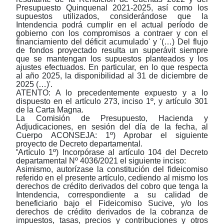
Presupuesto Quinquenal 2021-2025, así como los
supuestos utilizados, considerándose que la
Intendencia podrá cumplir en el actual período de
gobierno con los compromisos a contraer y con el
financiamiento del déficit acumulado' y '(…) Del flujo
de fondos proyectado resulta un superávit siempre
que se mantengan los supuestos planteados y los
ajustes efectuados. En particular, en lo que respecta
al año 2025, la disponibilidad al 31 de diciembre de
2025 (…)'.
ATENTO:
A lo precedentemente expuesto y a lo
dispuesto en el artículo 273, inciso 1º, y artículo 301
de la Carta Magna.
La Comisión de Presupuesto, Hacienda y
Adjudicaciones, en sesión del día de la fecha, al
Cuerpo
ACONSEJA
:
1º)
Aprobar el siguiente
proyecto de Decreto departamental.
'
Artículo 1º)
Incorpórase al artículo 104 del Decreto
departamental Nº 4036/2021 el siguiente inciso:
Asimismo, autorízase la constitución del fideicomiso
referido en el presente artículo, cediendo al mismo los
derechos de crédito derivados del cobro que tenga la
Intendencia, correspondiente a su calidad de
beneficiario bajo el Fideicomiso Sucive, y/o los
derechos de crédito derivados de la cobranza de
impuestos, tasas, precios y contribuciones y otros