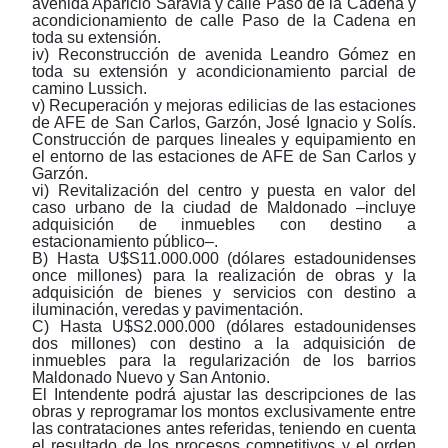
avenida Aparicio Saravia y calle Paso de la Cadena y
acondicionamiento de calle Paso de la Cadena en
toda su extensión.
iv) Reconstrucción de avenida Leandro Gómez en
toda su extensión y acondicionamiento parcial de
camino Lussich.
v) Recuperación y mejoras edilicias de las estaciones
de AFE de San Carlos, Garzón, José Ignacio y Solís.
Construcción de parques lineales y equipamiento en
el entorno de las estaciones de AFE de San Carlos y
Garzón.
vi) Revitalización del centro y puesta en valor del
caso urbano de la ciudad de Maldonado
‒
incluye
adquisición de inmuebles con destino a
estacionamiento público
‒
.
B) Hasta U$S11.000.000 (dólares estadounidenses
once millones) para la realización de obras y la
adquisición de bienes y servicios con destino a
iluminación, veredas y pavimentación.
C) Hasta U$S2.000.000 (dólares estadounidenses
dos millones) con destino a la adquisición de
inmuebles para la regularización de los barrios
Maldonado Nuevo y San Antonio.
El Intendente podrá ajustar las descripciones de las
obras y reprogramar los montos exclusivamente entre
las contrataciones antes referidas, teniendo en cuenta
el resultado de los procesos competitivos y el orden