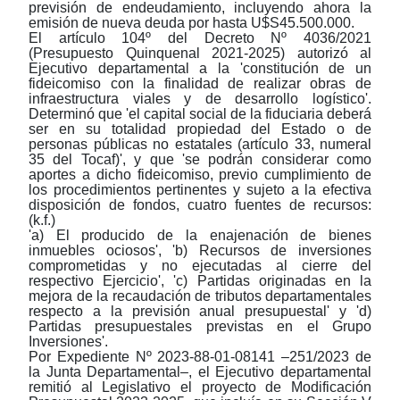
previsión de endeudamiento, incluyendo ahora la
emisión de nueva deuda por hasta U$S45.500.000.
El artículo 104º del Decreto Nº 4036/2021
(Presupuesto Quinquenal 2021-2025) autorizó al
Ejecutivo departamental a la 'constitución de un
fideicomiso con la finalidad de realizar obras de
infraestructura viales y de desarrollo logístico'.
Determinó que 'el capital social de la fiduciaria deberá
ser en su totalidad propiedad del Estado o de
personas públicas no estatales (artículo 33, numeral
35 del Tocaf)', y que 'se podrán considerar como
aportes a dicho fideicomiso, previo cumplimiento de
los procedimientos pertinentes y sujeto a la efectiva
disposición de fondos, cuatro fuentes de recursos:
(k.f.)
'a) El producido de la enajenación de bienes
inmuebles ociosos', 'b) Recursos de inversiones
comprometidas y no ejecutadas al cierre del
respectivo Ejercicio', 'c) Partidas originadas en la
mejora de la recaudación de tributos departamentales
respecto a la previsión anual presupuestal' y 'd)
Partidas presupuestales previstas en el Grupo
Inversiones'.
Por Expediente Nº 2023-88-01-08141
‒
251/2023 de
la Junta Departamental
‒
,
el Ejecutivo departamental
remitió al Legislativo el proyecto de Modificación