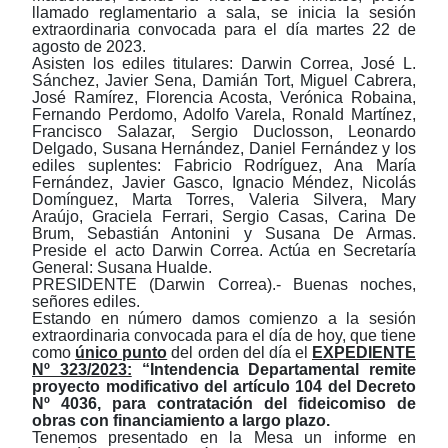
llamado reglamentario a sala, se inicia la sesión
extraordinaria convocada para el día martes 22 de
agosto de 2023.
Asisten los ediles titulares: Darwin Correa,
José L.
Sánchez, Javier Sena, Damián Tort, Miguel Cabrera,
José Ramírez, Florencia Acosta, Verónica Robaina,
Fernando Perdomo, Adolfo Varela, Ronald Martínez,
Francisco Salazar, Sergio Duclosson, Leonardo
Delgado, Susana Hernández, Daniel Fernández y los
ediles suplentes: Fabricio Rodríguez, Ana María
Fernández, Javier Gasco, Ignacio Méndez, Nicolás
Domínguez, Marta Torres, Valeria Silvera, Mary
Araújo, Graciela Ferrari, Sergio Casas, Carina De
Brum, Sebastián Antonini y Susana De Armas.
Preside el acto
Darwin Correa
. Actúa en Secretaría
General: Susana Hualde.
PRESIDENTE (Darwin Correa).- Buenas noches,
señores ediles.
Estando en número damos comienzo a la sesión
extraordinaria convocada para el día de hoy, que tiene
como
único punto
del orden del día el
EXPEDIENTE
Nº 323/2023:
“Intendencia Departamental remite
proyecto modificativo del artículo 104 del Decreto
Nº 4036, para contratación del fideicomiso de
obras con financiamiento a largo plazo.
Tenemos presentado en la Mesa un informe en