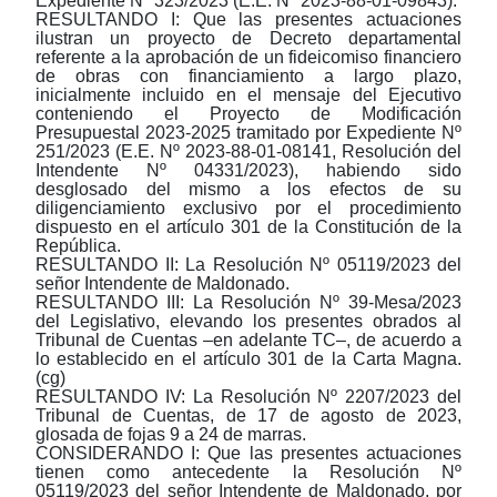
Expediente Nº 323/2023 (E.E. Nº 2023-88-01-09843).
RESULTANDO I: Que las presentes actuaciones
ilustran un proyecto de Decreto departamental
referente a la aprobación de un fideicomiso financiero
de obras con financiamiento a largo plazo,
inicialmente incluido en el mensaje del Ejecutivo
conteniendo el Proyecto de Modificación
Presupuestal 2023-2025 tramitado por Expediente Nº
251/2023 (E.E. Nº 2023-88-01-08141, Resolución del
Intendente Nº 04331/2023), habiendo sido
desglosado del mismo a los efectos de su
diligenciamiento exclusivo por el procedimiento
dispuesto en el artículo 301 de la Constitución de la
República.
RESULTANDO II: La Resolución Nº 05119/2023 del
señor Intendente de Maldonado.
RESULTANDO III: La Resolución Nº 39-Mesa/2023
del Legislativo, elevando los presentes obrados al
Tribunal de Cuentas
–
en adelante TC
–
, de acuerdo a
lo establecido en el artículo 301 de la Carta Magna.
(cg)
RESULTANDO IV: La Resolución Nº 2207/2023 del
Tribunal de Cuentas, de 17 de agosto de 2023,
glosada de fojas 9 a 24 de marras.
CONSIDERANDO I: Que las presentes actuaciones
tienen como antecedente la Resolución Nº
05119/2023 del señor Intendente de Maldonado, por