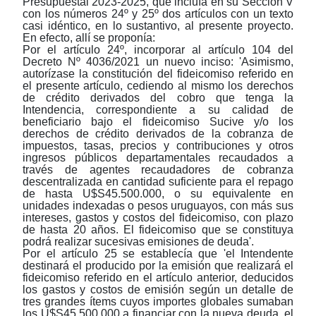
Presupuestal 2023-2025, que incluía en su Sección V
con los números 24º y 25º dos artículos con un texto
casi idéntico, en lo sustantivo, al presente proyecto.
En efecto, allí se proponía:
Por el artículo 24º, incorporar al artículo 104 del
Decreto Nº 4036/2021 un nuevo inciso: 'Asimismo,
autorízase la constitución del fideicomiso referido en
el presente artículo, cediendo al mismo los derechos
de crédito derivados del cobro que tenga la
Intendencia, correspondiente a su calidad de
beneficiario bajo el fideicomiso Sucive y/o los
derechos de crédito derivados de la cobranza de
impuestos, tasas, precios y contribuciones y otros
ingresos públicos departamentales recaudados a
través de agentes recaudadores de cobranza
descentralizada en cantidad suficiente para el repago
de hasta U$S45.500.000, o su equivalente en
unidades indexadas o pesos uruguayos, con más sus
intereses, gastos y costos del fideicomiso, con plazo
de hasta 20 años. El fideicomiso que se constituya
podrá realizar sucesivas emisiones de deuda'.
Por el artículo 25 se establecía que 'el Intendente
destinará el producido por la emisión que realizará el
fideicomiso referido en el artículo anterior, deducidos
los gastos y costos de emisión según un detalle de
tres grandes ítems cuyos importes globales sumaban
los U$S45.500.000 a financiar con la nueva deuda, el