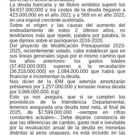
La deuda bancaria y de títulos emitidos superó los
$4.637.000.000 y los costos de la deuda llegaron a
423.000.000 en el año 2021 y a 569 en el año 2022,
en una espiral creciente acelerada.
Sobre el origen y las causas del aumento del
endeudamiento de estos 2 últimos años, no
tendríamos más que repetir, palabra por palabra, lo
que dijimos sobre el quinquenio 2016-2020.
Del proyecto de Modificación Presupuestal 2023-
2025, recientemente votado, cabe establecer que en
sus líneas generales sigue por el mismo camino que
los años anteriores: los gastos totales
(37.402.000.000) superan a la recaudación
(36.318.000.000) en 1.084.000.000 que habrá que
financiar e incrementan la deuda.
Nos dicen de la IDM que además amortizarán
préstamos por 1.257.000.000 y tomarán nueva deuda
por 3.068.000.000. (cg)
Esto ya nos asegura, que si se cumplen los
pronósticos de la Intendencia Departamental,
tenemos asegurada una deuda total neta, al final de
2025, de $7.599.000.000
‒
siempre en cifras
constantes actuales
‒
. Debe dejarse constancia de
que las diferencias de cambio, gasto real e inevitable
por la revaluación anual de la deuda en monedas
distintas al peso uruguayo, no está incluido en las