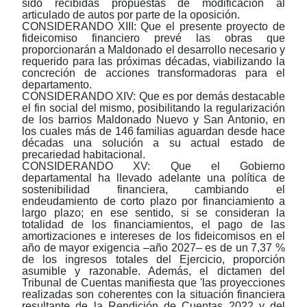
sido recibidas propuestas de modificación al
articulado de autos por parte de la oposición.
CONSIDERANDO XIII:
Que el presente proyecto de
fideicomiso financiero prevé las obras que
proporcionarán a Maldonado el desarrollo necesario y
requerido para las próximas décadas, viabilizando la
concreción de acciones transformadoras para el
departamento.
CONSIDERANDO XIV:
Que es por demás destacable
el fin social del mismo, posibilitando la regularización
de los barrios Maldonado Nuevo y San Antonio, en
los cuales más de 146 familias aguardan desde hace
décadas una solución a su actual estado de
precariedad habitacional.
CONSIDERANDO XV:
Que el Gobierno
departamental ha llevado adelante una política de
sostenibilidad financiera, cambiando el
endeudamiento de corto plazo por financiamiento a
largo plazo; en ese sentido, si se consideran la
totalidad de los financiamientos, el pago de las
amortizaciones e intereses de los fideicomisos en el
año de mayor exigencia
‒
año 2027
‒
es de un 7,37 %
de los ingresos totales del Ejercicio, proporción
asumible y razonable. Además, el dictamen del
Tribunal de Cuentas manifiesta que 'las proyecciones
realizadas son coherentes con la situación financiera
resultante de la Rendición de Cuentas 2022 y del