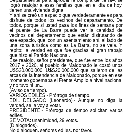
Departamental para aprobar la compra de tierra‒, se
logró realojar a esas familias que, en el día de hoy,
tienen una vivienda digna.
Y ahí se creó un espacio que verdaderamente es para
disfrute de todos los vecinos del departamento. De
todos, porque si usted pasa los fines de semana por
el puente de La Barra puede ver la cantidad de
vecinos del departamento que están disfrutando de
ese espacio, que, con un asentamiento ahí, al lado de
una zona turística como es La Barra, no se veía. Y
repito: la verdad es que fue gracias al gran trabajo
que hizo el Partido Nacional.
Ese realojo, señor presidente, que fue entre los años
2017 y 2020, al pueblo de Maldonado le costó unos
U$S20.000.000, U$S20.000.000 que salieron de las
arcas de la Intendencia de Maldonado, porque en ese
momento gobernaba el Frente Amplio a nivel nacional
y no tuvo ni un...
(Aviso de tiempo).
VARIOS EDILES.- Prórroga de tiempo.
EDIL DELGADO (Leonardo).- Aunque no diga la
verdad, se la voy a votar.
PRESIDENTE.- Prórroga de tiempo solicitan varios
ediles.
SE VOTA: unanimidad, 29 votos.
(Dialogados).
No dialoguen, señores ediles, por favor.