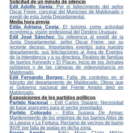
S
olicitud de un minuto de silencio
Edil
Adolfo Varela
:
Por el fallecimiento del señor
Oscar Freire,
concejal del Municipio de Maldonado
y
e
xedil de esta Junta Departamental.
Media hora previa
Edi
l
a Adriana Costa
: E
l
turismo
como
actividad
económica, visión profesional
d
el
D
estino Uruguay.
Edil
José Sánchez
:
Su referencia al
exedil de la
Junta Departamental,
señor
Oscar Freir
e, por su
reciente deceso
.
I
mportantes
eventos para
nuestro
departament
o, sus felicitaciones
al Área de Eventos
de la Intendencia
y
a
su
directora.
Realojo de familias
de barrios Kennedy y
El Placer.
Inicio de los
Jornales
solidarios
y de las cámaras de videovigilancia en
Maldonado
.
Edil Fernando Borges
:
Falta de
control
es
en
el
tránsito
d
el departamento de Maldonado.
O
bras que
el Gobierno nacional del Frente Amplio dejó en
Maldonado.
Exposiciones de los partidos políticos
Partido Nacional
‒
Edil
Carlos Stajano
:
Necesidad
de bajar
aranceles para el sector exportador.
Partido Colorado
–
E
dil
a Susana De Armas
:
M
antenimiento
de los
entorno
s de los
barrios Altos de
la Laguna y La Fortuna.
Reclamo de vecinos de
barrio
INVE por falta de podas en dicha zona.
Frente Amplio
‒
Edil
a Marie Claire Millán
: