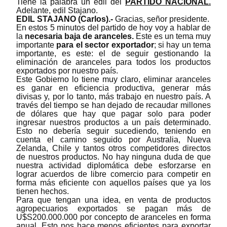
Tiene la palabra un edil del
PARTIDO NACIONAL.
Adelante, edil Stajano.
EDIL STAJANO (Carlos).-
Gracias, señor presidente.
En estos 5 minutos del partido de hoy voy a hablar de
la
necesaria baja de aranceles.
Este es un tema muy
importante
para el sector exportador
; si hay un tema
importante, es este: el de seguir gestionando la
eliminación de aranceles para todos los productos
exportados por nuestro país.
Este Gobierno lo tiene muy claro, eliminar aranceles
es ganar en eficiencia productiva, generar más
divisas y, por lo tanto, más trabajo en nuestro país. A
través del tiempo se han dejado de recaudar millones
de dólares que hay que pagar solo para poder
ingresar nuestros productos a un país determinado.
Esto no debería seguir sucediendo, teniendo en
cuenta el camino seguido por Australia, Nueva
Zelanda, Chile y tantos otros competidores directos
de nuestros productos. No hay ninguna duda de que
nuestra actividad diplomática debe esforzarse en
lograr acuerdos de libre comercio para competir en
forma más eficiente con aquellos países que ya los
tienen hechos.
Para que tengan una idea, en venta de productos
agropecuarios exportados se pagan más de
U$S200.000.000 por concepto de aranceles en forma
anual. Esto nos hace menos eficientes para exportar