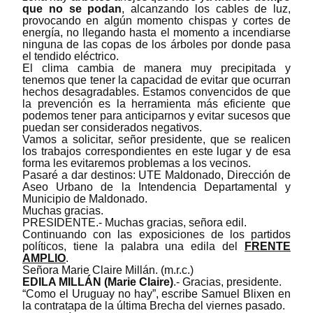
que no se podan
, alcanzando los cables de luz,
provocando en algún momento chispas y cortes de
energía, no llegando hasta el momento a incendiarse
ninguna de las copas de los árboles por donde pasa
el tendido eléctrico.
El clima cambia de manera muy precipitada y
tenemos que tener la capacidad de evitar que ocurran
hechos desagradables. Estamos convencidos de que
la prevención es la herramienta más eficiente que
podemos tener para anticiparnos y evitar sucesos que
puedan ser considerados negativos.
Vamos a solicitar, señor presidente, que se realicen
los trabajos correspondientes en este lugar y de esa
forma les evitaremos problemas a los vecinos.
Pasaré a dar destinos: UTE Maldonado, Dirección de
Aseo Urbano de la Intendencia Departamental y
Municipio de Maldonado.
Muchas gracias.
PRESIDENTE.- Muchas gracias, señora edil.
Continuando con las exposiciones de los partidos
políticos, tiene la palabra una edila del
FRENTE
AMPLIO
.
Señora Marie Claire Millán. (m.r.c.)
EDILA MILLÁN (Marie Claire)
.- Gracias, presidente.
“Como el Uruguay no hay”, escribe Samuel Blixen en
la contratapa de la última Brecha del viernes pasado.