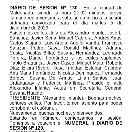
DIARIO DE SESI
ÓN Nº 130
.- En la ciudad de
Maldonado, siendo la hora 21:02 minutos, previo
llamado reglamentario a sala, se da inicio a la sesión
ordinaria convocada para el día martes 5 de
diciembre de 2023.
Asisten los
e
diles titulares: Alexandro Infante, José L.
Sánchez, Javier Sena, Miguel Cabrera, Andrés Arias,
Carlos Stajano, Luis Artola, Adolfo Varela, Francisco
Salazar, Pedro Gava, Ronald Martínez, Adriana
Costa, Nicolás Billar, Susana Hernández, Leonardo
Pereira, Daniel Fernández y los
e
diles suplentes:
Pablo Bragança, Javier Gasco, Miguel Muto, Roberto
Díaz, Elcira Rivero, Rosa Trinidad, Esteban Cabrera,
Ana María Fernández, Nicolás Domínguez, Fernando
Borges, Susana De Armas, Lilián Santos, Juan
Urdangaray y Federico Martínez.
Preside el acto
Alexandro Infante. Actúa en Secretaría
General
:
Susana Hualde.
PRESIDENTE (Alexandro Infante).- Buenas noches,
señores ediles. Por favor, tomen asiento para poder
corroborar el cuórum…
Nuevamente, buenas noches, y bienvenidos.
Estando en número, comenzamos la sesión.
Ponemos a votación el
NUMERAL I) DIARIO DE
SESIÓN Nº 129.