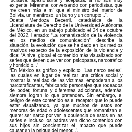
lucrativa, apasionante y aceptada, si no sos muy
exigente. Mírenme: conversando con periodistas, que
me creen más a mí que al ministro del Interior de
Bolivia, un mentiroso, un burro y un corrupto...'”.
Odette Mendoza Becerril, catedrática de la
Licenciatura de Derecho de la Universidad Autónoma
de México, en un trabajo publicado el 24 de octubre
del 2022, llamado: “La romantización de la violencia
en los medios de comunicación”, describe la
situación, la evolución que se ha dado en los medios
masivos respecto de la exposición de la violencia y
dice: “A nivel global el contenido más visualizado son
series que tienen que ver con psicópatas, narcotráfico
y homicidio...”
“En México es gráfico y explícito: 'Las narco series',
las cuales en lugar de realizar una crítica social y
mostrar la realidad de las víctimas, empoderan a los
narcotraficantes, fabricando personajes que rodeados
de poder, fortuna y diferentes adicciones, además,
siempre logran lo que pretenden. Sin embargo, el
peligro de este contenido es el receptor que lo puede
estar visualizando, ya que muchos de estos son
menores de edad o adolescentes que romantizan el
querer ser narco por ver la opulencia de estos en las
series e incluso los padres ven dicho contenido con
sus hijos sin concientizar el impacto que puede
causar en la psique del menor...”.