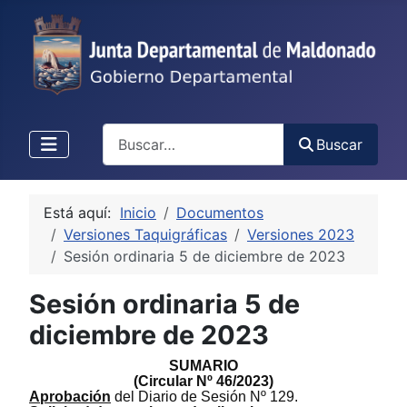
Buscar
Buscar
Está aquí:
Inicio
Documentos
Versiones Taquigráficas
Versiones 2023
Sesión ordinaria 5 de diciembre de 2023
Sesión ordinaria 5 de
diciembre de 2023
S
UMARIO
(Circular Nº
46
/
2
023
)
Aprobación
de
l
Diario de
S
esión Nº
1
29
.