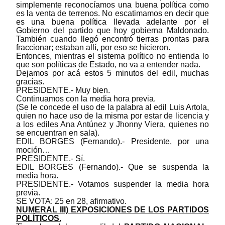
simplemente reconocíamos una buena política como
es la venta de terrenos. No escatimamos en decir que
es una buena política llevada adelante por el
Gobierno del partido que hoy gobierna Maldonado.
También cuando llegó encontró tierras prontas para
fraccionar; estaban allí, por eso se hicieron.
Entonces, mientras el sistema político no entienda lo
que son políticas de Estado, no va a entender nada.
Dejamos por acá estos 5 minutos del edil, muchas
gracias.
PRESIDENTE.- Muy bien.
Continuamos con la media hora previa.
(Se le concede el uso de la palabra al edil Luis Artola,
quien no hace uso de la misma por estar de licencia y
a los ediles Ana Antúnez y Jhonny Viera, quienes no
se encuentran en sala).
EDIL BORGES (Fernando).- Presidente, por una
moción…
PRESIDENTE.- Sí.
EDIL BORGES (Fernando).- Que se suspenda la
media hora.
PRESIDENTE.- Votamos suspender la media hora
previa.
SE VOTA: 25 en 28, afirmativo.
NUMERAL III) EXPOSICIONES DE LOS PARTIDOS
POLÍTICOS.