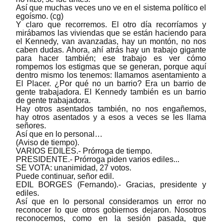
Así que muchas veces uno ve en el sistema político el
egoísmo. (cg)
Y claro que recorremos. El otro día recorríamos y
mirábamos las viviendas que se están haciendo para
el Kennedy, van avanzadas, hay un montón, no nos
caben dudas. Ahora, ahí atrás hay un trabajo gigante
para hacer también; ese trabajo es ver cómo
rompemos los estigmas que se generan, porque aquí
dentro mismo los tenemos: llamamos asentamiento a
El Placer. ¿Por qué no un barrio? Era un barrio de
gente trabajadora. El Kennedy también es un barrio
de gente trabajadora.
Hay otros asentados también, no nos engañemos,
hay otros asentados y a esos a veces se les llama
señores.
Así que en lo personal…
(Aviso de tiempo).
VARIOS EDILES.- Prórroga de tiempo.
PRESIDENTE.- Prórroga piden varios ediles...
SE VOTA: unanimidad, 27 votos.
Puede continuar, señor edil.
EDIL BORGES (Fernando).- Gracias, presidente y
ediles.
Así que en lo personal consideramos un error no
reconocer lo que otros gobiernos dejaron. Nosotros
reconocemos, como en la sesión pasada, que