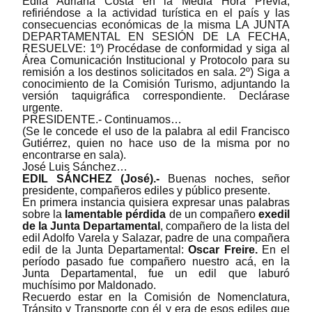
Edila Adriana Costa en la Media Hora Previa,
refiriéndose a la actividad turística en el país y las
consecuencias económicas de la misma LA JUNTA
DEPARTAMENTAL EN SESIÓN DE LA FECHA,
RESUELVE: 1º) Procédase de conformidad y siga al
Área Comunicación Institucional y Protocolo para su
remisión a los destinos solicitados en sala. 2º) Siga a
conocimiento de la Comisión Turismo, adjuntando la
versión taquigráfica correspondiente. Declárase
urgente.
PRESIDENTE.- Continuamos…
(Se le concede el uso de la palabra al edil Francisco
Gutiérrez, quien no hace uso de la misma por no
encontrarse en sala).
José Luis Sánchez…
EDIL SÁNCHEZ (José).-
Buenas noches, señor
presidente, compañeros ediles y público presente.
En primera instancia quisiera expresar unas palabras
sobre la
lamentable pérdida
de un compañero
exedil
de la Junta Departamental
, compañero de la lista del
edil Adolfo Varela y Salazar, padre de una compañera
edil de la Junta Departamental:
Oscar Freire.
En el
período pasado fue compañero nuestro acá, en la
Junta Departamental, fue un edil que laburó
muchísimo por Maldonado.
Recuerdo estar en la Comisión de Nomenclatura,
Tránsito y Transporte con él y era de esos ediles que