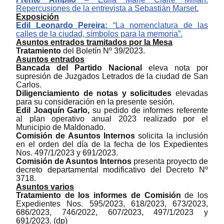
Repercusiones de la entrevista a Sebastián Marset.
Exposici
ó
n
E
dil Leonardo Pereira:
“La nomenclatura de las
calles de la ciudad, símbolos para la memoria”.
Asuntos entrados tramitados por la Mesa
Tratamiento
del Boletín Nº 39/2023.
Asuntos entrados
Bancada del Partido Nacional
eleva nota por
supresión de Juzgados Letrados de la ciudad de San
Carlos.
Diligenciamiento de notas y solicitudes
elevadas
para su consideración en la presente sesión.
E
dil Joaquín Garlo,
su pedido de informes referente
al plan operativo anual 2023 realizado por el
Municipio de Maldonado.
Comisión de Asuntos Internos
solicita la inclusión
en el orden del día de la fecha de
l
os
Expediente
s
N
os.
497/1/2023 y 691/2023.
Comisión de Asuntos Internos
presenta proyecto de
decreto departamental modificativo del Decreto Nº
3718.
Asuntos varios
Tratamiento
de
los
informe
s
de Comisión
de
los
Expediente
s
N
os.
595/2023, 618/2023, 673/2023,
686/2023, 746/2022, 607/2023,
497/1/2023
y
691/2023.
(dp)