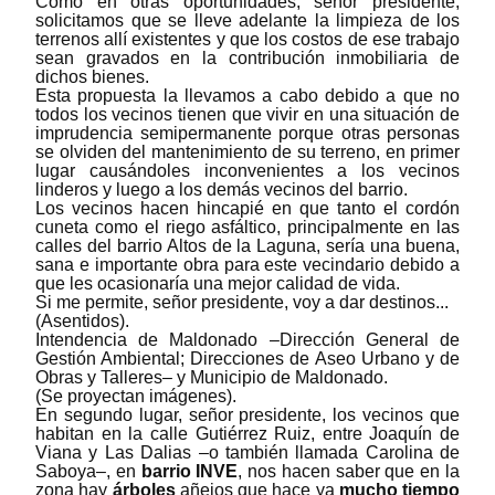
Como en otras oportunidades, señor presidente,
solicitamos que se lleve adelante la limpieza de los
terrenos allí existentes y que los costos de ese trabajo
sean gravados en la contribución inmobiliaria de
dichos bienes.
Esta propuesta la llevamos a cabo debido a que no
todos los vecinos tienen que vivir en una situación de
imprudencia semipermanente porque otras personas
se olviden del mantenimiento de su terreno, en primer
lugar causándoles inconvenientes a los vecinos
linderos y luego a los demás vecinos del barrio.
Los vecinos hacen hincapié en que tanto el cordón
cuneta como el riego asfáltico, principalmente en las
calles del barrio Altos de la Laguna, sería una buena,
sana e importante obra para este vecindario debido a
que les ocasionaría una mejor calidad de vida.
Si me permite, señor presidente, voy a dar destinos...
(Asentidos).
Intendencia de Maldonado
‒
Dirección General de
Gestión Ambiental; Direcciones de Aseo Urbano y de
Obras y Talleres
‒
y Municipio de Maldonado.
(Se proyectan imágenes).
En segundo lugar, señor presidente, los vecinos que
habitan en la calle Gutiérrez Ruiz, entre Joaquín de
Viana y Las Dalias
‒
o también llamada Carolina de
Saboya
‒
, en
barrio INVE
, nos hacen saber que en la
zona hay
árboles
añejos que hace ya
mucho tiempo