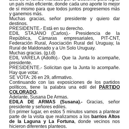
un país más eficiente, donde cada uno aporte lo mejor
de sí mismo para que todos juntos progresemos más
y ganemos más.
Muchas gracias, señor presidente y quiero dar
destinos.
PRESIDENTE.- Está en su derecho.
EDIL STAJANO (Carlos).- Presidencia de la
República, Cámaras empresariales, PIT-CNT,
Federación Rural, Asociación Rural del Uruguay, la
Rural de Maldonado y a Un Solo Uruguay.
Muchas gracias.
(g.t.d)
EDIL VARELA (Adolfo).- Que la Junta lo acompañe,
presidente.
PRESIDENTE.- Solicitan que la Junta lo acompañe.
Hay que votar.
SE VOTA: 26 en 29, afirmativo.
Continuando con las exposiciones de los partidos
políticos, t
iene la palabra una edil del
PARTIDO
COLORADO
.
Adelante,
Susana De Armas.
EDILA DE ARMAS (Susana).-
Gracias, señor
presidente y señores ediles.
En primer lugar, en estos 5 minutos vamos a plantear
parte de la visita que realizamos a los
barrios Altos
de la Laguna y La Fortuna
, donde vecinos nos
hicieron diferentes planteos.