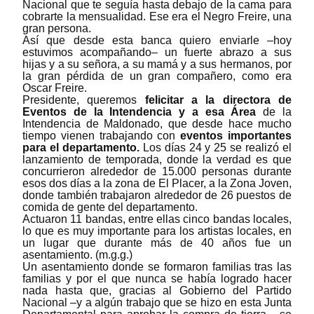
Nacional que te seguía hasta debajo de la cama para
cobrarte la mensualidad. Ese era el Negro Freire, una
gran persona.
Así que desde esta banca quiero enviarle ‒hoy
estuvimos acompañando‒ un fuerte abrazo a sus
hijas y a su señora, a su mamá y a sus hermanos, por
la gran pérdida de un gran compañero, como era
Oscar Freire.
Presidente, queremos
felicitar a la directora de
Eventos de la Intendencia
y a esa Área
de la
Intendencia de Maldonado, que desde hace mucho
tiempo vienen trabajando con
eventos importantes
para el departamento.
Los días 24 y 25 se realizó el
lanzamiento de temporada, donde la verdad es que
concurrieron alrededor de 15.000 personas durante
esos dos días a la zona de El Placer, a la Zona Joven,
donde también trabajaron alrededor de 26 puestos de
comida de gente del departamento.
Actuaron 11 bandas, entre ellas cinco bandas locales,
lo que es muy importante para los artistas locales, en
un lugar que durante más de 40 años fue un
asentamiento. (m.g.g.)
Un asentamiento donde se formaron familias tras las
familias y por el que nunca se había logrado hacer
nada hasta que, gracias al Gobierno del Partido
Nacional ‒y a algún trabajo que se hizo en esta Junta