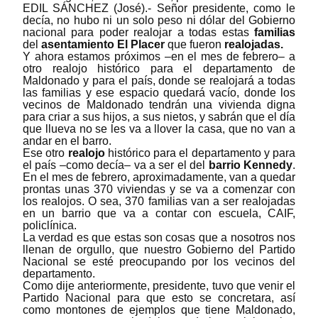
EDIL SÁNCHEZ (José).- Señor presidente, como le
decía, no hubo ni un solo peso ni dólar del Gobierno
nacional para poder realojar a todas estas
familias
del
asentamiento El Placer
que fueron
realojadas.
Y ahora estamos próximos ‒en el mes de febrero‒ a
otro realojo histórico para el departamento de
Maldonado y para el país, donde se realojará a todas
las familias y ese espacio quedará vacío, donde los
vecinos de Maldonado tendrán una vivienda digna
para criar a sus hijos, a sus nietos, y sabrán que el día
que llueva no se les va a llover la casa, que no van a
andar en el barro.
Ese otro
realojo
histórico para el departamento y para
el país ‒como decía‒ va a ser el del
barrio Kennedy
.
En el mes de febrero, aproximadamente, van a quedar
prontas unas 370 viviendas y se va a comenzar con
los realojos. O sea, 370 familias van a ser realojadas
en un barrio que va a contar con escuela, CAIF,
policlínica.
La verdad es que estas son cosas que a nosotros nos
llenan de orgullo, que nuestro Gobierno del Partido
Nacional se esté preocupando por los vecinos del
departamento.
Como dije anteriormente, presidente, tuvo que venir el
Partido Nacional para que esto se concretara, así
como montones de ejemplos que tiene Maldonado,