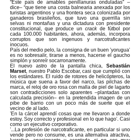
“Este país de amables penillanuras onduladas” ‒
dice‒ “que tiene una costa balnearia anexada por los
turistas argentinos y una frontera seca colonizada por
ganaderos brasileños, que tuvo una guerrilla sin
selvas ni montañas y una dictadura con presidente
constitucional, que produce un
crack
de fútbol por
cada 100.000 habitantes, ahora, además, incorpora
corruptos que son ingenuos y narcotraficantes
inocuos.
País del medio pelo, la consigna de un buen 'yorugua'
es no sobresalir, tirarse a menos, hacerse el gaucho
simplón y sonreír socarronamente.
El nuevo astro de la pantalla chica,
Sebastián
Marset
, nuestro Pablo Escobar, casi que cumplió con
los estándares. El ruido de rotores de helicópteros, la
música que suena a favor del narco, las pilchas de
marca, el reloj de oro rosa con malla de piel de lagarto
son contradicciones solo aparentes ‒plantadas con
calculada precisión‒ en la pretendida imagen de un
pibe de barrio con un poco más de suerte que el
vecino de al lado.
'En la cárcel aprendí cosas que me llevaron a donde
estoy. Soy correcto y profesional en lo que hago'. Casi
como un ejecutivo corporativo.
'...La profesión de narcotraficante, en particular si uno
vende pero no consume, es una alternativa atractiva,