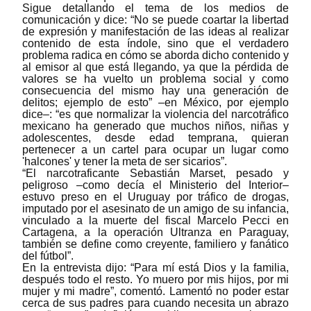
Sigue detallando el tema de los medios de
comunicación y dice: “No se puede coartar la libertad
de expresión y manifestación de las ideas al realizar
contenido de esta índole, sino que el verdadero
problema radica en cómo se aborda dicho contenido y
al emisor al que está llegando, ya que la pérdida de
valores se ha vuelto un problema social y como
consecuencia del mismo hay una generación de
delitos; ejemplo de esto” ‒en México, por ejemplo
dice‒: “es que normalizar la violencia del narcotráfico
mexicano ha generado que muchos niños, niñas y
adolescentes, desde edad temprana, quieran
pertenecer a un cartel para ocupar un lugar como
'halcones' y tener la meta de ser sicarios”.
“El narcotraficante Sebastián Marset, pesado y
peligroso ‒como decía el Ministerio del Interior‒
estuvo preso en el Uruguay por tráfico de drogas,
imputado por el asesinato de un amigo de su infancia,
vinculado a la muerte del fiscal Marcelo Pecci en
Cartagena, a la operación Ultranza en Paraguay,
también se define como creyente, familiero y fanático
del fútbol”.
En la entrevista dijo: “Para mí está Dios y la familia,
después todo el resto. Yo muero por mis hijos, por mi
mujer y mi madre”, comentó. Lamentó no poder estar
cerca de sus padres para cuando necesita un abrazo