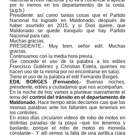
por lo menos en los departamentos de la costa.
(a.g.b.)
Presidente: así como tantas cosas que el Partido
Nacional ha logrado en Maldonado, después de
haber asumido en 2015, y si Dios quiere, que
Maldonado se quede tranquilo que hay Partido
Nacional para rato.
Muchas gracias.
PRESIDENTE.- Muy bien, señor edil. Muchas
gracias.
Continuamos con la media hora previa.
(Se concede el uso de la palabra a los ediles
Francisco Gutiérrez y Christian Estela, quienes no
hacen uso de la misma por no encontrarse en sala).
Tiene el uso de la palabra el edil Fernando Borges.
EDIL BORGES (Fernando).-
Buenas noches,
presidente, ediles y ciudadanos que nos acompañan.
En la noche de hoy vamos a plantear nuevamente el
tema del
control del tránsito en el departamento de
Maldonado.
Hace tiempo atrás decíamos casi que las
mismas palabras ante los faltantes que tenemos en
los controles.
En estos días circularon videos de robo de motos en
distintas paradas de la playa
–
que los tenemos y
bastante, porque el robo de motos es moneda
constante
–
. Y allí vemos la falta de una política clara