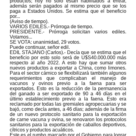
productos; hoy no solo están habilitados a entrar,
además serán pagados al mismo precio que se los
paga a Estados Unidos. Se estima que el beneficio
por...
(Aviso de tiempo).
VARIOS EDILES.- Prórroga de tiempo.
PRESIDENTE.- Prórroga solicitan varios ediles.
Votamos...
SE VOTA: unanimidad, 29 votos.
Puede continuar, señor edil.
EDIL STAJANO (Carlos).- Decía que se estima que el
beneficio por esto solo será de U$S40.000.000 más
respecto al año 2022. A esto hay que sumar otros
nuevos productos a exportar a China, como limones.
Para el sector cárnico se flexibilizará también algunos
requerimientos que complicaban el manejo de
vacunos y ovinos previo a la faena para ser
exportados. Esto es la reducción de la permanencia
del ganado a ser exportado de 90 a 46 días en el
último establecimiento previo a la faena. Esto era
reclamado por todas las gremiales agropecuarias y se
bajó, como decía antes, a 46 días; además de la firma
de un nuevo protocolo sanitario para la exportación
de carne vacuna y ovina, se renovaron los protocolos
sanitarios para la exportación de caballos deportivos,
cítricos y productos acuáticos.
Este es el rumbo marcado por el Gobierno para lograr