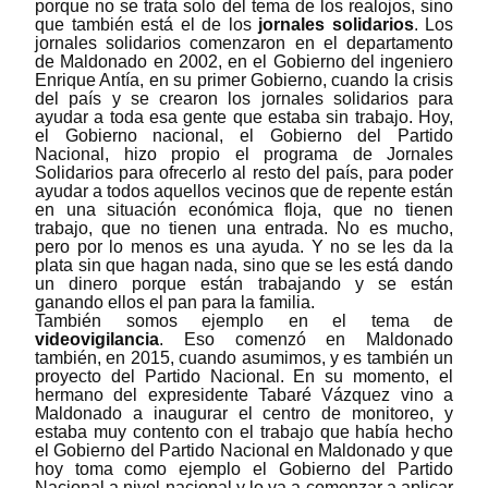
porque no se trata solo del tema de los realojos, sino
que también está el de los
jornales solidarios
.
Los
jornales solidarios comenzaron en el departamento
de Maldonado en 2002, en el Gobierno del ingeniero
Enrique Antía, en su primer Gobierno, cuando la crisis
del país y se crearon los jornales solidarios para
ayudar a toda esa gente que estaba sin trabajo. Hoy,
el Gobierno nacional, el Gobierno del Partido
Nacional, hizo propio el programa de Jornales
Solidarios para ofrecerlo al resto del país, para poder
ayudar a todos aquellos vecinos que de repente están
en una situación económica floja, que no tienen
trabajo, que no tienen una entrada. No es mucho,
pero por lo menos es una ayuda. Y no se les da la
plata sin que hagan nada, sino que se les está dando
un dinero porque están trabajando y se están
ganando ellos el pan para la familia.
También somos ejemplo en el tema de
videovigilancia
. Eso comenzó en Maldonado
también, en 2015, cuando asumimos, y es también un
proyecto del Partido Nacional. En su momento, el
hermano del expresidente Tabaré Vázquez vino a
Maldonado a inaugurar el centro de monitoreo, y
estaba muy contento con el trabajo que había hecho
el Gobierno del Partido Nacional en Maldonado y que
hoy toma como ejemplo el Gobierno del Partido
Nacional a nivel nacional y lo va a comenzar a aplicar