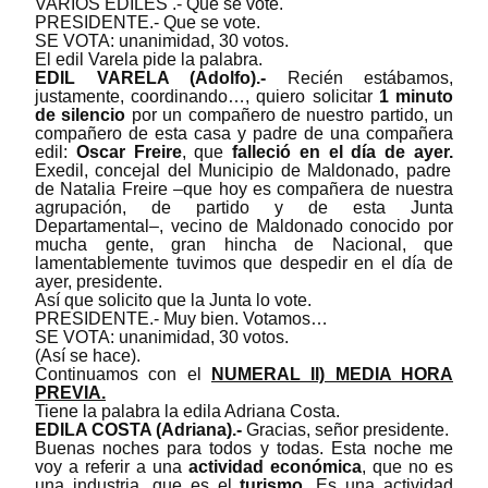
VARIOS EDILES .- Que se vote.
PRESIDENTE.- Que se vote.
SE VOTA: unanimidad, 30 votos.
El edil Varela pide la palabra.
EDIL VARELA (Adolfo).-
Recién estábamos,
justamente, coordinando…, quiero solicitar
1 minuto
de silencio
por un compañero de nuestro partido, un
compañero de esta casa y padre de una compañera
edil:
Oscar Freire
, que
falleció en el día de ayer.
Exedil, concejal del Municipio de Maldonado, padre
de Natalia Freire
‒
que hoy es compañera de nuestra
agrupación, de partido y de esta Junta
Departamental
‒
, vecino de Maldonado conocido por
mucha gente, gran hincha de Nacional, que
lamentablemente tuvimos que despedir en el día de
ayer, presidente.
Así que solicito que la Junta lo vote.
PRESIDENTE.- Muy bien. Votamos…
SE VOTA: unanimidad, 30 votos.
(Así se hace).
Continuamos con el
NUMERAL II) MEDIA HORA
PREVIA.
Tiene la palabra la edila Adriana Costa.
EDILA COSTA (Adriana).-
Gracias, señor presidente.
Buenas noches para todos y todas. Esta noche me
voy a referir a una
actividad económica
, que no es
una industria, que es el
turismo
. Es una actividad