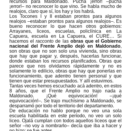
recursos para Maldonado. Pucha ¡error!
–
pucha
¡error!
–
no reconocer lo que vino. Se habla mucho de
realojos, claro que sí, los hay y los habrá.
Los Tocones I y II estaban prontos para algunos
realojos
–
estaban prontos para algunos realojos
–
. Es
bueno reconocer lo que hacen otros gobiernos:
Arrayanes, liceos, escuelas, policlínica en La
Capuera, escuela en La Capuera, el CURE… Si
hacemos el
racconto
de las
obras que el Gobierno
nacional del Frente Amplio dejó en Maldonado
,
son obras que no son solo una vivienda, sino obras
que hay que pagar y, después, hacerlas funcionar,
donde estaban los recursos planificados. Obras que
parece que nos olvidamos rápidamente y no es
solamente lo edilicio, obras que hay que ponerlas en
funcionamiento, que adentro tienen personal y que
tienen que estar presupuestados. Y allí estuvimos.
Tantas veces hemos escuchado acá adentro,
en estos
8 años
,
que el Frente Amplio no trajo nada a
Maldonado. ¡Qué equivocación!
–
¡qué
equivocación!
–
. Se trajo muchísimo a Maldonado, se
desparramó por todo el territorio del departamento.
De educación no hablo porque no veo una sola
escuela habilitada en este período, no veo un solo
liceo. Ojalá cumplan con todos aquellos liceos que el
señor
–
no voy a nombrarlo
– decía que iba a hacer y
no hizo; se fue antes.