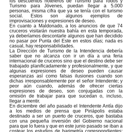
los descuentos hoteleros de Turismo para Todos y
Turismo para Jóvenes, puedan llegar a 5.000
personas, misma cifra que ya se tenía con el turismo
social. Estos son algunos ejemplos de
improvisaciones y expresiones de deseo.
En cuanto a Maldonado, a los anuncios de que 74
cruceros visitarán nuestra bahía en esta temporada,
ya deberíamos descontarle algunos que han decidido
no pasar por Punta del Este en estos días; nada es
casual, hay responsabilidades.
La Dirección de Turismo de la Intendencia debería
saber que no alcanza con ir un día a una feria
internacional de cruceros sino que el destino debe ser
trabajado planificadamente y profesionalmente, y que
algunas expresiones de deseo pueden causar
esperanzas así como falsas ilusiones cuando son
dichas irresponsablemente por el señor Intendente; y
peor aún cuando, además de ofrecer ciertas
expresiones de deseo, son conjugadas con la
omisión de trabajar para que sucedan o, incluso,
llegar a mentir.
En diciembre del año pasado el Intendente Antía dijo
a los medios de prensa que Piriápolis estaba
destinado a ser un puerto de cruceros, que bastaba
con una pequeña inversión del Gobierno nacional
para que lo fuera y que en este junio pasado se iban a
costear los estudios de barimetría correspondientes;