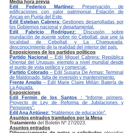
Media hora previa
Edi
l Federico Martínez:
Preservación de
edificaciones con valor patrimonial, Estación de
Ancap en Punta del Este.
Edil
Esteban Cabrera:
Gestiones desarrolladas por
los Gobiernos nacional y departamental.
Edil
Fabricio Rodríguez:
Discusión sobre
inundación de puente sobre río Cebollatí, que une la
localidad de Cebollatí y La Charqueada,
desconocimiento de la realidad del interior del país.
Exposiciones de los partidos políticos
Partido Nacional
‒
Edil
Miguel Cabrera: República
Oriental del Uruguay, ejemplo a nivel mundial desde
el punto de vista político y comercial.
Partido Colorado
–
E
dil
Susana De Armas: Terminal
de Maldonado, falta de inversión y mantenimiento.
Frente Amplio
‒
Edil
Marie Claire Millán: Batería de
La Aguada.
Exposici
ones
Edil
Fermín de los Santos
:
“Informe primero,
Proyecto de Ley de Reforma de Jubilaciones y
Pensiones”.
Edil
Ana Antúnez
:
“Hablemos de educación”.
Asuntos entrados tramitados por la Mesa
Tratamiento
del Boletín Nº 27/2023.
Asuntos entrados
Diligenciamiento de notas y solicitudes
elevadas