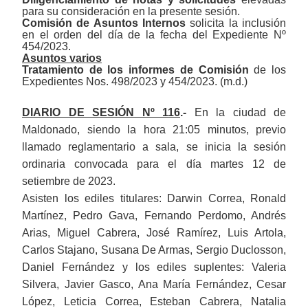
para su consideración en la presente sesión.
Comisión de Asuntos Internos
solicita la inclusión
en el orden del día de la fecha de
l
Expediente Nº
454/2023.
Asuntos varios
Tratamiento
de
los
informe
s
de Comisión
de
los
Expediente
s
N
os.
498/2023
y 454/2023
.
(
m.d.
)
DIARIO DE SESIÓN Nº 1
1
6
.
-
En la ciudad de
Maldonado, siendo la hora 21:05 minutos, previo
llamado reglamentario a sala, se inicia la sesión
ordinaria convocada para el día martes 12 de
setiembre de 2023.
Asisten los ediles titulares: Darwin Correa, Ronald
Martínez, Pedro Gava, Fernando Perdomo, Andrés
Arias, Miguel Cabrera, José Ramírez, Luis Artola,
Carlos Stajano, Susana De Armas, Sergio Duclosson,
Daniel Fernández y los ediles suplentes: Valeria
Silvera, Javier Gasco, Ana María Fernández, Cesar
López, Leticia Correa, Esteban Cabrera, Natalia