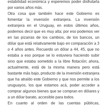
estabilidad económica
y
esperemos po
der disfrutarla
por v
arios años más.
Otra cosa que también hace este Gobierno es
fomentar la inversión extranjera. La inversión
extranjera en el Uruguay, en estos últimos años,
podemos decir que es muy alta
;
por eso podemos ver
en las pizarras de los cambios, de los bancos, un
dólar que está relativamente bajo en comparación a 3
o 4 años antes.
R
ecuerdo un dólar a 44, 45, que no
estaba a eso
porque se lo est
uviera
haciendo subir
sino que estaba sometido a la libre flotació
n; a
hora,
actualmente, está de la misma manera pero está
bastante más bajo, producto de la inversión extranjera
que ha atraído este Gobierno y que nos permite
a
los
uruguayos, los que estamos acá, pod
er
acceder a
comprar algunos bienes que se compran en dólares y
a
un dólar barato, accesible para todos.
En cuanto al orden de las cuentas públicas,