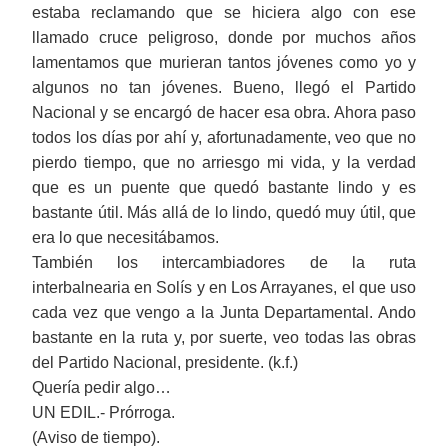
estaba reclamando que se hiciera algo con ese
llamado cruce peligroso, donde por muchos años
lamentamos que murieran tantos jóvenes como yo y
algunos no tan jóvenes. Bueno, llegó el Partido
Nacional y se encargó de hacer esa obra. Ahora paso
todos los días por ahí y, afortunadamente, veo que no
pierdo tiempo,
que
no arriesgo mi vida, y la verdad
que es un puente que quedó bastante lindo y es
bastante útil. Más allá de lo lindo, quedó muy útil, que
era lo que necesitábamos.
También
los
intercambiador
es
de la
r
uta
i
nterbalnearia en Solís y en Los Arrayanes,
el que uso
c
ada vez que vengo a la Junta Departamental. Ando
bastante en la ruta y, por su
e
rte, veo
todas
las obras
del Partido Nacional, presidente. (k.f.)
Quería pedir algo…
UN EDIL.- Prórroga.
(Aviso de tiempo).