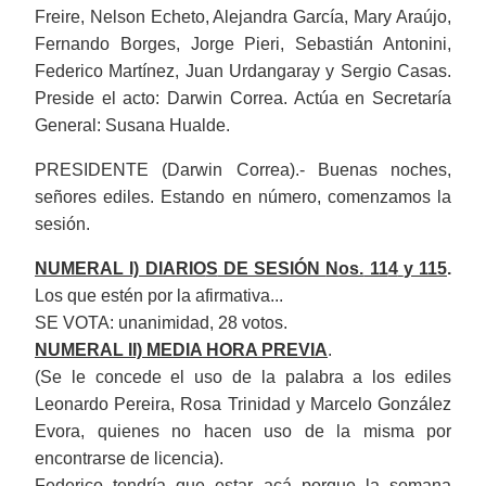
Freire, Nelson Echeto, Alejandra García, Mary Araújo,
Fernando Borges, Jorge Pieri, Sebastián Antonini,
Federico Martínez, Juan Urdangaray y Sergio Casas.
Preside el acto:
Darwin Correa
. Actúa en Secretaría
General: Susana Hualde.
PRESIDENTE (Darwin Correa).- Buenas noches,
señores ediles. Estando en número, comenzamos la
sesión.
NUMERAL I) DIARIO
S
DE SESIÓN
N
os.
11
4
y 115
.
Los que estén por la afirmativa...
SE VOTA: unanimidad, 28 votos.
NUMERAL II) MEDIA HORA PREVIA
.
(Se le concede el uso de la palabra a los ediles
Leonardo Pereira, Rosa Trinidad
y
Marcelo González
E
vora,
quienes no hacen uso de la misma por
encontrarse
de licencia
).
Federico tendría que estar acá
porque
la semana