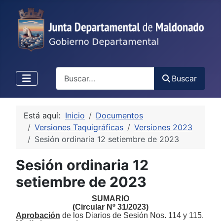
Buscar
Buscar
Está aquí:
Inicio
Documentos
Versiones Taquigráficas
Versiones 2023
Sesión ordinaria 12 setiembre de 2023
Sesión ordinaria 12
setiembre de 2023
S
UMARIO
(Circular Nº
3
1
/
2
023
)
Aprobación
de
l
os
Diario
s
de
S
esión N
os.
1
1
4 y 115
.