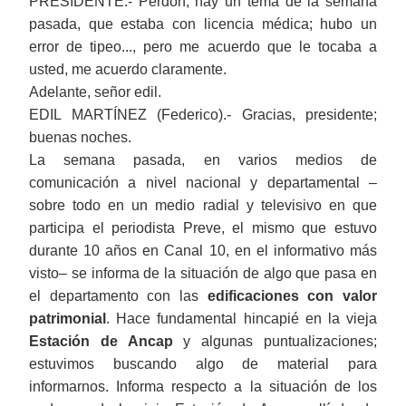
PRESIDENTE.- Perdón, hay un tema de la semana
pasada, que estaba con licencia médica; hubo un
error de tipeo..., pero me acuerdo que le tocaba a
usted, me acuerdo claramente.
Adelante, señor edil.
EDIL MARTÍNEZ (Federico).-
G
racias, presidente
;
buenas noches.
La semana pasada, en varios medios de
comunicación a nivel nacional
y
departamental
‒
sobre todo en un medio radial y televisivo
en
que
participa el periodista
Preve, el mismo que estuvo
durante 10 años en
C
anal 10,
en
el informativo más
visto
‒
se
informa de la situación de algo que pasa en
el
departamento
con las
edificaciones con valor
patrimonial
. Hace fundamental hincapié en la vieja
E
stación de
Ancap
y algunas puntualizaciones;
estuvimos buscando algo de material
para
inform
ar
nos. Informa
respecto a
la situación de los