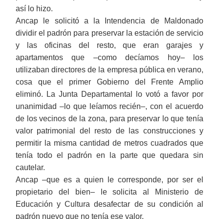
así lo hizo.
Ancap
le
solicit
ó
a la Intendencia de Maldonado
dividir el padrón para preservar la estación de servicio
y
las
oficinas del resto, que eran garajes y
apartamentos que
‒
como decíamos hoy
‒
los
utilizaban directores de la empresa pública en verano,
cosa que el primer
G
obierno del Frente Amplio
eliminó. La Junta Departamental
lo
votó a favor por
unanimidad
‒
lo que leíamos recién
‒,
con el acuerdo
de los vecinos de la zona
,
para preservar lo que tenía
valor patrimonial del resto de las construcciones y
permitir la misma cantidad de metros cuadrados que
tenía todo el padrón en la parte que quedara sin
cautelar.
Ancap
‒
que es a qui
e
n le corresponde, por ser el
propietario del bien
‒
le
solicita al Ministerio de
Educación y Cultura desafectar de su condición al
padrón nuevo que no tenía ese valor.