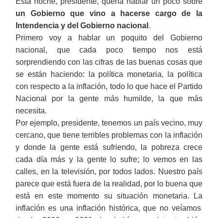
Esta noche, presidente, quería hablar un poco sobre
un Gobierno que vi
no
a hacerse
cargo
de la
Intendencia y del Gobierno nacional
.
Primero voy a hablar un poquito del Gobierno
nacional, que cada poco tiempo nos está
sorprendiendo
con
las cifras de las buenas cosas que
se están haciendo: la política monetaria, la política
con respecto a la inflación, todo lo que hace el Partido
Nacional por la gente más humilde, la que más
necesita.
Por ejemplo, presidente, tenemos un país vecino, muy
cercano, que tiene terribles problemas con la inflación
y donde la gente está sufriendo, la pobreza crece
cada día más y la gente l
o
sufre; lo vemos en las
calles, en la televisión, por todos lados. Nuestro país
parece que está fuera de la realidad,
por
lo buen
a
que
está en este momento
su
situación monetaria.
La
inflación
es
una inflación histórica, que no veíamos