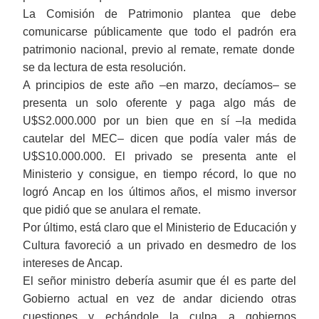
La Comisión de Patrimonio plantea que debe
comunicarse públicamente que todo el padrón e
ra
patrimonio nacional
,
previo al remate,
remate
donde
se da lectura
de
esta resolución.
A
principio
s
de este año
‒
en
marzo
,
decíamos
‒
se
presenta un solo oferente y paga algo más de
U$S2.000.000
por
un bien que en sí
‒
la medid
a
cautelar del MEC
‒
dicen
que
podía valer más de
U$S10.000.000. El privado se presenta ante el
Ministerio y consigue, en tiempo récord, lo que no
logró Ancap en los últimos años, el mismo inversor
que pidió que se anulara el remate.
Por último, está claro que el Ministerio de Educación y
Cultura favoreció a un privado en desmedro
de los
intereses de Ancap.
El señor ministro debería asumir que él es parte del
Gobierno actual en vez de andar diciendo otras
cuestiones y echándole la culpa a gobiernos