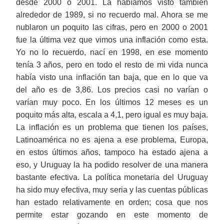
desde 2000 o 2001.
La
habíamos visto también
alrededor de
19
89, si no recuerdo mal. Ahora se me
nublaron un poquito las cifras
,
pero en 2000 o 2001
fue la última vez que vimos
una inflación como esta
.
Yo no lo recuerdo, nací en
19
98, en ese momento
tenía 3 años, pero en todo el resto de mi vida nunca
había visto una inflación tan baja,
que en
lo que va
del año es de 3,86.
L
os precios casi no varían
o
varían muy poco.
E
n los últimos 12 meses
es un
poquito más alta,
e
scala a 4,1,
pero igual
es muy baja.
La inflación es un problema que tienen los países,
Latinoam
é
rica no es ajena a ese problema, Europa,
en estos últimos años, tampoco ha estado ajena a
eso, y Uruguay la ha podido resolver de una manera
bastante efectiva. La política monetaria del Uruguay
ha sido muy efectiva, muy seria y las cuentas públicas
han estado relativamente en orden
;
cosa que nos
permite estar gozando en este momento de