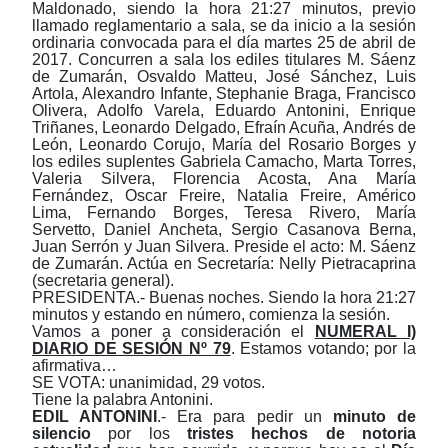
Maldonado, siendo la hora 21:27 minutos, previo
llamado reglamentario a sala, se da inicio a la sesión
ordinaria convocada para el día martes 25 de abril de
2017. Concurren a
s
ala los
e
diles titulares M. Sáenz
de Zumarán, Osvaldo Ma
t
teu, José Sánchez, Lu
i
s
Artola, Alexandro Infante, Stephanie Braga, Francisco
Olivera, Adolfo Varela, Eduardo Antonini, Enrique
Triñanes, Leonardo Delgado, Efraín Acuña, Andrés de
León, Leonardo Corujo, María del Rosario Borges y
los
e
diles suplentes Gabriela Camacho, Marta Torres,
Valeria Silvera, Florencia Acosta, Ana María
Fernández, Oscar Freire, Natalia Freire, Américo
Lima, Fernando Borges, Teresa Rivero, María
Servetto, Daniel Ancheta, Sergio Casanova Berna,
Juan Serrón y Juan Silvera. Preside el acto: M. Sáenz
de Zumarán. Actúa en Secretaría: Nelly Pietracaprina
(
s
ecretaria
g
eneral).
PRESIDENTA.- Buenas noches. Siendo la hora 21:27
minutos y estando en número, comienza la sesión.
Vamos a poner a consideración el
NUMERAL I)
DIARIO DE SESIÓN Nº 79
. Estamos votando; por la
afirmativa…
SE VOTA: unanimidad, 29 votos.
Tiene la palabra Antonini.
EDIL
ANTONINI
.- Era para pedir un
minuto de
silencio
por los
tristes hechos de notoria