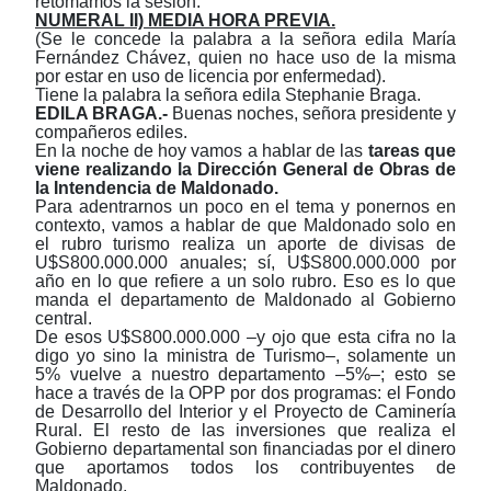
retomamos la sesión.
NUMERAL II) MEDIA HORA PREVIA.
(Se le concede la palabra a la señora edila María
Fernández Chávez, quien no hace uso de la misma
por estar en uso de licencia por enfermedad).
Tiene la palabra la señora edila Stephanie Braga.
EDILA
BRAGA.-
Buenas noches, señora presidente y
compañeros ediles.
En la noche de hoy vamos a hablar de las
tareas que
viene realizando la Dirección General de Obras de
la Intendencia de Maldonado.
Para adentrarnos un poco en el tema y ponernos en
contexto, vamos a hablar de que Maldonado solo en
el rubro turismo realiza un aporte de divisas de
U$S800.000.000 anuales; sí, U$S800.000.000 por
año en lo que refiere a un solo rubro. Eso es lo que
manda el departamento de Maldonado al Gobierno
central.
De esos U$S800.000.000
‒
y ojo que esta cifra no la
digo yo sino la ministra de Turismo
‒
,
solamente un
5% vuelve a nuestro departamento
‒
5%
‒
; esto se
hace a través de la OPP por dos programas: el Fondo
de Desarrollo del Interior y el Proyecto de Caminería
Rural. El resto de las inversiones que realiza el
Gobierno departamental son financiadas por el dinero
que aportamos todos los contribuyentes de
Maldonado.