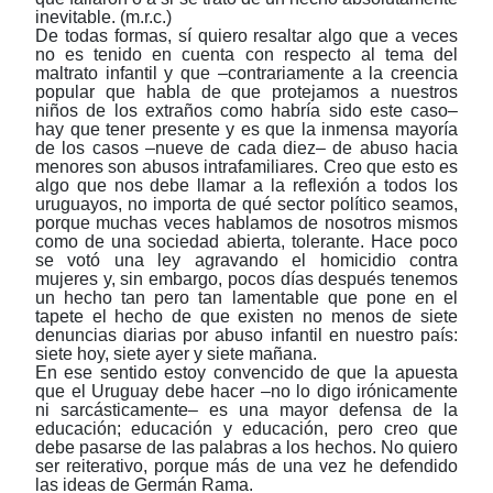
inevitable. (m.r.c.)
De todas formas, sí quiero resaltar algo que a veces
no es tenido en cuenta con respecto al tema del
maltrato infantil y que –contrariamente a la creencia
popular que habla de que protejamos a nuestros
niños de los extraños como habría sido este caso–
hay que tener presente y es que la inmensa mayoría
de los casos –nueve de cada diez– de abuso hacia
menores son abusos intrafamiliares. Creo que esto es
algo que nos debe llamar a la reflexión a todos los
uruguayos, no importa de qué sector político seamos,
porque muchas veces hablamos de nosotros mismos
como de una sociedad abierta, tolerante. Hace poco
se votó una ley agravando el homicidio contra
mujeres y, sin embargo, pocos días después tenemos
un hecho tan pero tan lamentable que pone en el
tapete el hecho de que existen no menos de siete
denuncias diarias por abuso infantil en nuestro país:
siete hoy, siete ayer y siete mañana.
En ese sentido estoy convencido de que la apuesta
que el Uruguay debe hacer –no lo digo irónicamente
ni sarcásticamente– es una mayor defensa de la
educación; educación y educación, pero creo que
debe pasarse de las palabras a los hechos. No quiero
ser reiterativo, porque más de una vez he defendido
las ideas de Germán Rama.