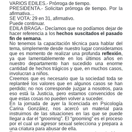
VARIOS EDILES.- Prórroga de tiempo.
PRESIDENTA.- Solicitan prórroga de tiempo. Por la
afirmativa…
SE VOTA: 29 en 31, afirmativo.
Puede continuar.
EDILA BRAGA.- Decíamos que no podíamos dejar de
hacer referencia a los
hechos suscitados el pasado
fin de semana
.
No tenemos la capacitación técnica para hablar del
tema, simplemente desde nuestro lugar consideramos
que es momento de realizar una profunda
reflexión
,
ya que lamentablemente en los últimos años en
nuestro departamento han sucedido una enorme
cantidad de hechos trágicos y que, en muchos casos,
involucran a niños.
Creemos que es necesario que la sociedad toda se
replanteé los valores que en algunos casos se han
perdido; no nos corresponde juzgar a nosotros, para
eso está la Justicia, pero estamos convencidos de
que estas cosas no pueden volver a suceder.
En la jornada de ayer la licenciada en Psicología
Carina González, nos acercó un material para
instruirnos de las situaciones en las que se puede
llegar a dar el “grooming”. El “grooming” es el proceso
por el cual un agresor sexual selecciona y prepara a
una criatura para abusar de ella.