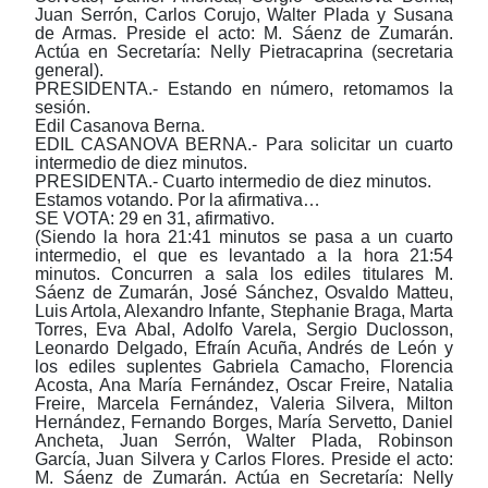
Juan Serrón, Carlos Corujo, Walter Plada y Susana
de Armas.
Preside el acto
: M. Sáenz de Zumarán.
Actúa en Secretaría
: Nelly Pietracaprina (
s
ecretaria
g
eneral).
PRESIDENTA.- Estando en número, retomamos la
sesión.
Edil Casanova Berna.
EDIL CASANOVA BERNA.- Para solicitar un cuarto
intermedio de diez minutos.
PRESIDENTA.- Cuarto intermedio de diez minutos.
Estamos votando. Por la afirmativa…
SE VOTA: 29 en 31, afirmativo.
(Siendo la hora 21:41 minutos se pasa a un cuarto
intermedio, el que es levantado a la hora 21:54
minutos.
Concurren a
s
ala los
e
diles titulares M.
Sáenz de Zumarán, José Sánchez, Osvaldo Matteu
,
Lu
i
s Artola, Alexandro Infante, Stephanie Braga, Marta
Torres, Eva Abal, Adolfo Varela, Sergio Duclosson,
Leonardo Delgado, Efraín Acuña, Andrés de León y
los
e
diles suplentes Gabriela Camacho, Florencia
Acosta, Ana María Fernández, Oscar Freire, Natalia
Freire, Marcela Fernández, Valeria Silvera, Milton
Hernández, Fernando Borges, María Servetto, Daniel
Ancheta, Juan Serrón, Walter Plada, Robinson
García, Juan Silvera y Carlos Flores. Preside el acto:
M. Sáenz de Zumarán. Actúa en Secretaría: Nelly