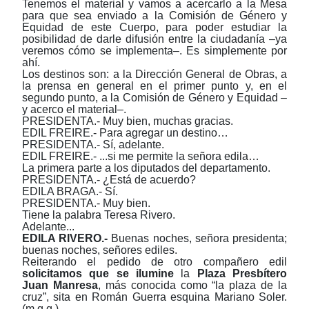
Tenemos el material y vamos a acercarlo a la Mesa
para que sea enviado a la Comisión de Género y
Equidad de este Cuerpo, para poder estudiar la
posibilidad de darle difusión entre la ciudadanía ‒ya
veremos cómo se implementa‒. Es simplemente por
ahí.
Los destinos son: a la Dirección General de Obras, a
la prensa en general en el primer punto y, en el
segundo punto, a la Comisión de Género y Equidad ‒
y acerco el material‒.
PRESIDENTA.- Muy bien, muchas gracias.
EDIL FREIRE.- Para agregar un destino…
PRESIDENTA.- Sí, adelante.
EDIL FREIRE.- ...si me permite la señora edila…
La primera parte a los diputados del departamento.
PRESIDENTA.- ¿Está de acuerdo?
EDILA BRAGA.- Sí.
PRESIDENTA.- Muy bien.
Tiene la palabra Teresa Rivero.
Adelante...
EDILA
RIVERO.-
Buenas noches, señora presidenta;
buenas noches, señores ediles.
Reiterando el pedido de otro compañero edil
solicitamos que se ilumine
la
Plaza Presbítero
Juan Manresa
, más conocida como “la
plaza de la
cruz”,
sita en Román Guerra esquina Mariano Soler.
(m.g.g.)