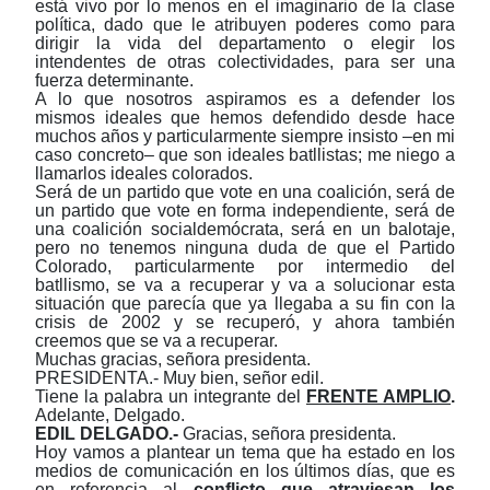
está vivo por lo menos en el imaginario de la clase
política, dado que le atribuyen poderes como para
dirigir la vida del departamento o elegir los
intendentes de otras colectividades, para ser una
fuerza determinante.
A lo que nosotros aspiramos es a defender los
mismos ideales que hemos defendido desde hace
muchos años y particularmente siempre insisto ‒en mi
caso concreto‒ que son ideales batllistas; me niego a
llamarlos ideales colorados.
Será de un partido que vote en una coalición, será de
un partido que vote en forma independiente, será de
una coalición socialdemócrata, será en un balotaje,
pero no tenemos ninguna duda de que el Partido
Colorado, particularmente por intermedio del
batllismo, se va a recuperar y va a solucionar esta
situación que parecía que ya llegaba a su fin con la
crisis de 2002 y se recuperó, y ahora también
creemos que se va a recuperar.
Muchas gracias, señora presidenta.
PRESIDENTA.- Muy bien, señor edil.
Tiene la palabra un integrante del
FRENTE AMPLIO
.
Adelante, Delgado.
EDIL
DELGADO.-
Gracias, señora presidenta.
Hoy vamos a plantear un tema que ha estado en los
medios de comunicación en los últimos días, que es
en referencia al
conflicto que atraviesan los