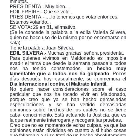
minutos.
PRESIDENTA.- Muy bien...
EDIL FREIRE.- Que se vote...
PRESIDENTA.- …,lo tenemos que votar entonces.
Estamos votando...
SE VOTA: 29 en 31, afirmativo.
(Se le concede la palabra a la edila Valeria Silvera,
quien no hace uso de la misma por no encontrarse en
sala).
Tiene la palabra Juan Silvera.
EDIL
SILVERA.-
Muchas gracias, señora presidenta.
Para quienes vivimos en Maldonado es imposible
evadir el tema que desde la semana pasada a todos
nos ha tenido consternados, un
hecho muy
lamentable que a todos nos ha golpeado
. Pocos
días después, hoy, casualmente, se conmemora el
Día Internacional contra el Maltrato Infantil
.
No quiero hacer consideraciones sobre el caso
particular que nos ha tocado vivir en Maldonado,
porque creo que ya se han hecho demasiadas
especulaciones y se han vertido demasiadas
opiniones sobre hechos de los cuales no se tiene
cabal conocimiento. Está actuando la Justicia, que es
la que realmente interrogará y recogerá las pruebas.
Creo que no es momento de echar culpas, ya que las
opiniones están divididas en cuanto a si hubo cosas
que fallaron o a si se trató de un hecho absolutamente