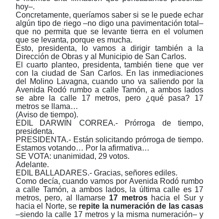
hoy‒.
Concretamente, queríamos saber si se le puede echar
algún tipo de riego ‒no digo una pavimentación total‒
que no permita que se levante tierra en el volumen
que se levanta, porque es mucha.
Esto, presidenta, lo vamos a dirigir también a la
Dirección de Obras y al Municipio de San Carlos.
El cuarto planteo, presidenta, también tiene que ver
con la ciudad de San Carlos. En las
inmediaciones
del Molino Lavagna
, cuando uno va saliendo por la
Avenida Rodó rumbo a calle Tamón, a ambos lados
se abre la
calle 17 metros,
pero ¿qué pasa? 17
metros se llama…
(Aviso de tiempo).
EDIL DARWIN CORREA.- Prórroga de tiempo,
presidenta.
PRESIDENTA.- Están solicitando prórroga de tiempo.
Estamos votando… Por la afirmativa…
SE VOTA: unanimidad, 29 votos.
Adelante.
EDIL BALLADARES.- Gracias, señores ediles.
Como decía, cuando vamos por Avenida Rodó rumbo
a calle Tamón, a ambos lados, la última calle es 17
metros, pero, al llamarse
17 metros
hacia el Sur y
hacia el Norte, se
repite la numeración de las casas
‒
siendo
la calle 17 metros y la misma numeración‒ y