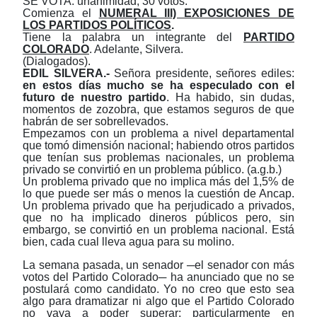
SE VOTA: unanimidad, 30 votos.
Comienza el
NUMERAL III) EXPOSICIONES DE
LOS PARTIDOS POLÍTICOS
.
Tiene la palabra un integrante del
PARTIDO
COLORADO
. Adelante, Silvera.
(Dialogados).
EDIL
SILVERA.-
Señora presidente, señores ediles:
en estos días mucho se ha especulado con el
futuro de nuestro partido
. Ha habido, sin dudas,
momentos de zozobra, que estamos seguros de que
habrán de ser sobrellevados.
Empezamos con un problema a nivel departamental
que tomó dimensión nacional; habiendo otros partidos
que tenían sus problemas nacionales, un problema
privado se convirtió en un problema público. (a.g.b.)
Un problema privado que no implica más del 1,5% de
lo que puede ser más o menos la cuestión de Ancap.
Un problema privado que ha perjudicado a privados,
que no ha implicado dineros públicos
pero, sin
embargo, se convirtió en un problema nacional. Está
bien, cada cual lleva agua para su molino.
La semana pasada, un senador ─el senador con más
votos del Partido Colorado─ ha anunciado que no se
postulará como candidato. Yo no creo que esto sea
algo para dramatizar ni algo que el Partido Colorado
no vaya a poder superar; particularmente en