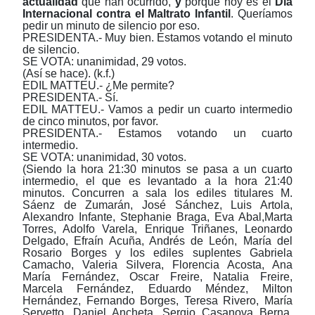
actualidad
que han ocurrido,
y
porque hoy es el
Día
Internacional contra el Maltrato Infantil
. Queríamos
pedir un minuto de silencio por eso.
PRESIDENTA.- Muy bien. Estamos votando el minuto
de silencio.
SE VOTA: unanimidad, 29 votos.
(Así se hace). (k.f.)
EDIL MATTEU.- ¿Me permite?
PRESIDENTA.- Sí.
EDIL MATTEU.- Vamos a pedir un cuarto intermedio
de cinco minutos, por favor.
PRESIDENTA.- Estamos votando un cuarto
intermedio.
SE VOTA: unanimidad, 30 votos.
(Siendo la hora 21:30 minutos se pasa a un cuarto
intermedio, el que es levantado a la hora 21:40
minutos.
Concurren a
s
ala
los
e
diles titulares M.
Sáenz de Zumarán, José Sánchez, Lu
i
s Artola,
Alexandro Infante, Stephanie Braga, Eva Abal,Marta
Torres, Adolfo Varela, Enrique Triñanes, Leonardo
Delgado, Efraín Acuña, Andrés de León, María del
Rosario Borges y los
e
diles suplentes Gabriela
Camacho, Valeria Silvera, Florencia Acosta, Ana
María Fernández, Oscar Freire, Natalia Freire,
Marcela Fernández, Eduardo Méndez, Milton
Hernández
,
Fernando Borges, Teresa Rivero, María
Servetto, Daniel Ancheta, Sergio Casanova Berna,