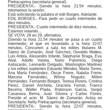
Pietracaprina (
s
ecretaria
g
eneral).
PRESIDENTA.- Siendo la hora 21:54 minutos,
retomamos la sesión.
Está solicitando la palabra el edil Borges. Adelante.
EDIL BORGES.- Para pedir un cuarto intermedio de
diez minutos.
PRESIDENTA.- Cuarto intermedio de diez minutos.
Estamos votando…
SE VOTA: 28 en 29, afirmativo.
(Siendo la hora 21:54 minutos se pasa a un cuarto
intermedio, el que es levantado a la hora 22:07
minutos.
Concurren a
s
ala los
e
diles titulares M.
Sáenz de Zumarán, José Sánchez, Osvaldo Matteu
,
Lu
i
s Artola, Alexandro Infante, Stephanie Braga, Eva
Abal, Adolfo Varela, Nario Palomino, Diego
A
s
tiazar
á
n, Leonardo Delgado, Washington Martínez
y los
e
diles suplentes Eduardo Méndez, Marta Torres,
Ana María Fernández, Oscar Freire, Natalia Freire,
Marcela Fernández, Wilma Nogu
é
z, Milton
Hernández, Fernando Borges, Teresa Rivero, Cristina
Pérez, Daniel Ancheta, Graciela Ferrari, Franco
Becerra, Walter Plada, Robinson García, Sergio
Casanova Berna, Juan Silvera y Carlos Flores.
Preside el acto: M. Sáenz de Zumarán. Actúa en
Secretaría: Nelly Pietracaprina (
s
ecretaria
g
eneral).
PRESIDENTA.- Siendo la hora 22:07 minutos,