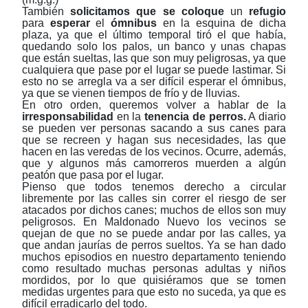
También
solicitamos que se coloque
un
refugio
para
esperar
el
ómnibus
en la esquina de dicha
plaza, ya que el último temporal tiró el que había,
quedando solo los palos, un banco y unas chapas
que están sueltas, las que son muy peligrosas, ya que
cualquiera que pase por el lugar se puede lastimar. Si
esto no se arregla va a ser difícil esperar el ómnibus,
ya que se vienen tiempos de frío y de lluvias.
En otro orden, queremos volver a hablar de la
irresponsabilidad
en la
tenencia de perros.
A diario
se pueden ver personas sacando a sus canes para
que se recreen y hagan sus necesidades, las que
hacen en las veredas de los vecinos. Ocurre, además,
que y algunos más camorreros muerden a algún
peatón que pasa por el lugar.
Pienso que todos tenemos derecho a circular
libremente por las calles sin correr el riesgo de ser
atacados por dichos canes; muchos de ellos son muy
peligrosos. En Maldonado Nuevo los vecinos se
quejan de que no se puede andar por las calles, ya
que andan jaurías de perros sueltos. Ya se han dado
muchos episodios en nuestro departamento teniendo
como resultado muchas personas adultas y niños
mordidos, por lo que quisiéramos que se tomen
medidas urgentes para que esto no suceda, ya que es
difícil erradicarlo del todo.