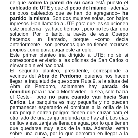
de que
sobre
la pared de su casa
está puesto el
cableado de UTE
y que el
peso del mismo
‒además
de otros cableados que se han ido agregando‒
ha
partido la misma
. Son dos mujeres solas, con bajos
ingresos. Han llamado a UTE para que les solucionen
este problema ‒ya hace tiempo‒, pero no les dan una
solución. Por lo tanto, a través de este Cuerpo
hacemos un llamado, porque ‒como decía
anteriormente‒ son personas que no tienen recursos
propios como para pagar este arreglo.
Este primer planteo iría dirigido a UTE; no sé si
corresponde enviarlo a las oficinas de San Carlos o
elevarlo a nivel nacional.
El segundo planteo, presidente, corresponde a
vecinos del
Abra de Perdomo
, quienes nos hacen
llegar la inquietud de que sobre Ruta 9, a la altura del
Abra de Perdomo, solamente hay
parada de
ómnibus
para ir hacia Montevideo ‒o sea, solo hacia
el Oeste‒, pero
no para cuando van hacia San
Carlos
. La banquina es muy pequeña y no pueden
permanecer esperando el ómnibus a la orilla de la
ruta porque corren peligro; tienen que cruzar para el
otro lado de una zanja profunda que hay ahí. Los días
de lluvia esa zanja se llena de agua, por lo que tienen
que quedarse muy lejos de la ruta. Además, están
sobre una curva, por lo que demoran en llegar a la