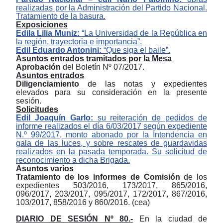
realizadas por la Administración del Partido Nacional.
Tratamiento de la basura.
Exposiciones
Edila Lilia Muniz:
“La Universidad de la República en
la región, trayectoria e importancia”.
Edil Eduardo Antonini:
“Que siga el baile”.
Asuntos entrados tramitados por la Mesa
Aprobación
del Boletín Nº 07/2017.
Asuntos entrados
Diligenciamiento
de las notas y expedientes
elevados para su consideración en la presente
sesión.
Solicitudes
Edil Joaquín Garlo:
su reiteración de pedidos de
informe realizados el día 6/03/2017 según expediente
N.º 99/2017, monto abonado por la Intendencia en
gala de las luces, y sobre rescates de guardavidas
realizados en la pasada temporada. Su solicitud de
reconocimiento a dicha Brigada.
Asuntos varios
Tratamiento de los informes de Comisión
de los
expedientes 503/2016, 173/2017, 865/2016,
096/2017, 203/2017, 095/2017, 172/2017, 867/2016,
103/2017, 858/2016 y 860/2016. (cea)
DIARIO DE SESIÓN Nº 80.-
En la ciudad de