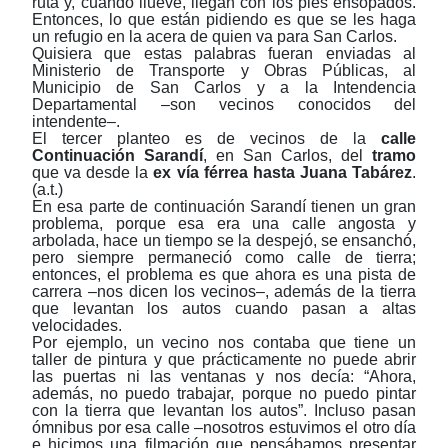
ruta y, cuando llueve, llegan con los pies ensopados.
Entonces, lo que están pidiendo es que se les haga
un refugio en la acera de quien va para San Carlos.
Quisiera que estas palabras fueran enviadas al
Ministerio de Transporte y Obras Públicas, al
Municipio de San Carlos y a la Intendencia
Departamental ‒son vecinos conocidos del
intendente‒.
El tercer planteo es de vecinos de la
calle
Continuación Sarandí
, en San Carlos, del
tramo
que va desde la
ex vía férrea hasta Juana Tabárez
.
(a.t.)
En esa parte de
continuación Sarandí
tienen un
gran
problema,
porque esa era una calle angosta y
arbolada, hace un tiempo se la despejó, se ensanchó,
pero siempre permaneció como calle de tierra;
entonces, el problema es que ahora es una pista de
carrera ‒nos dicen los vecinos‒, además de la tierra
que levantan los autos cuando pasan a altas
velocidades.
Por ejemplo, un vecino nos contaba que tiene un
taller de pintura y que prácticamente no puede abrir
las puertas ni las ventanas y nos decía: “Ahora,
además, no puedo trabajar, porque no puedo pintar
con la tierra que levantan los autos”. Incluso pasan
ómnibus por esa calle ‒nosotros estuvimos el otro día
e hicimos una filmación que pensábamos presentar