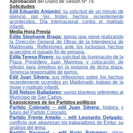
Aprobación
del Diario de Sesión Nº 79.
Solicitudes
Edil Eduardo Antonini:
su solicitud de un minuto de
silencio por los tristes hechos recientemente
acontecidos. Día Internacional contra el maltrato
infantil.
Media Hora Previa
Edila Stephanie Braga:
tareas que viene realizando
la Dirección General de Obras de la Intendencia de
Maldonado. Reflexiones ante los luctuosos hechos
acaecidos el pasado fin de semana.
Edila Teresa Rivero:
su solicitud de iluminación de la
Plaza Presbítero Juan Manresa y colocación de
refugio para ómnibus en la esquina de dicha plaza.
Tenencia responsable de perros.
Edil Juan Silvera:
sus reflexiones sobre los hechos
recientemente ocurridos en Maldonado, trabajo de la
mujer y maltrato infantil.
Edil Nelson Balladares:
varios planteos referentes al
Municipio de San Carlos.
Exposiciones de los Partidos políticos
Partido Colorado – edil Juan Silvera:
historia y
futuro del Partido Colorado.
Partido Frente Amplio – edil Leonardo Delgado:
conflicto que atraviesan los trabajadores de Emtur, su
análisis del tema.
Partido Nacional – edil Nario Palomino:
obras