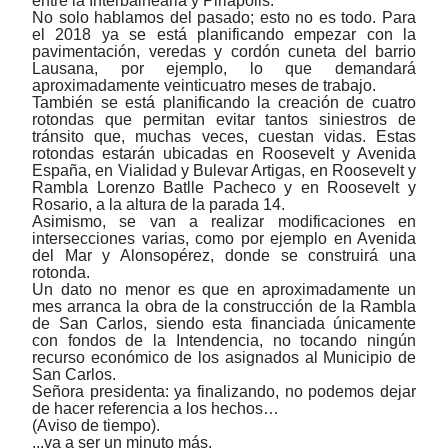
entre la Interbalnearia y Piriápolis.
No solo hablamos del pasado; esto no es todo. Para
el 2018 ya se está planificando empezar con la
pavimentación, veredas y cordón cuneta del barrio
Lausana, por ejemplo, lo que demandará
aproximadamente veinticuatro meses de trabajo.
También se está planificando la creación de cuatro
rotondas que permitan evitar tantos siniestros de
tránsito que, muchas veces, cuestan vidas. Estas
rotondas estarán ubicadas en Roosevelt y Avenida
España, en Vialidad y Bulevar Artigas, en Roosevelt y
Rambla Lorenzo Batlle Pacheco y en Roosevelt y
Rosario, a la altura de la parada 14.
Asimismo, se van a realizar modificaciones en
intersecciones varias, como por ejemplo en Avenida
del Mar y Alonsopérez, donde se construirá una
rotonda.
Un dato no menor es que en aproximadamente un
mes arranca la obra de la construcción de la Rambla
de San Carlos, siendo esta financiada únicamente
con fondos de la Intendencia, no tocando ningún
recurso económico de los asignados al Municipio de
San Carlos.
Señora presidenta: ya finalizando, no podemos dejar
de hacer referencia a los hechos…
(Aviso de tiempo).
...va a ser un minuto más.