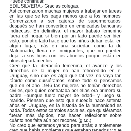
Puede continuar.
EDIL SILVERA.-
Gracias colegas.
Así comenzaron muchas mujeres a trabajar en tareas
en las que se les paga menos que a los hombres.
Comenzaron a ser cajeras de supermercados,
después se han convertido en empleadas bancarias
indirectas. En definitiva, el mayor trabajo femenino
fuera del hogar, si bien por un lado puede ser bien
visto, por otro lado hace que los niños deban estar en
algún lugar, más en una sociedad como la de
Maldonado, llena de inmigrantes, que no pueden
dejar a sus hijos con los abuelos porque están en
otros departamentos.
Creo que la liberación femenina, el avance y los
derechos de la mujer no han retrocedido en el
Uruguay, sino que es algo que tal vez no vaya tan
rápido como quisiéramos, sobre todo si pensamos
que en el año 1946 las mujeres no tenían derechos
civiles, que quien contrataba por ellas era primero su
padre –aunque fuera mayor de edad– y luego su
marido. Piensen que esto que sucedía hace setenta
años en Uruguay, en la historia de la humanidad es
nada. Todos estos cambios sociales, que quisiéramos
fueran más rápidos, nos hacen reflexionar sobre
cuánto nos falta aún por recorrer. (g.t.d.)
No creo que estemos yendo para atrás; simplemente
creo que había problemas que estaban tapados y que