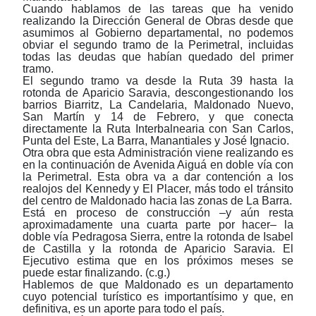
Cuando hablamos de las tareas que ha venido
realizando la Dirección General de Obras desde que
asumimos al Gobierno departamental, no podemos
obviar el segundo tramo de la Perimetral, incluidas
todas las deudas que habían quedado del primer
tramo.
El segundo tramo va desde la Ruta 39 hasta la
rotonda de Aparicio Saravia, descongestionando los
barrios Biarritz, La Candelaria, Maldonado Nuevo,
San Martín y 14 de Febrero, y que conecta
directamente la Ruta Interbalnearia con San Carlos,
Punta del Este, La Barra, Manantiales y José Ignacio.
Otra obra que esta Administración viene realizando es
en la continuación de Avenida Aiguá en doble vía con
la Perimetral. Esta obra va a dar contención a los
realojos del Kennedy y El Placer, más todo el tránsito
del centro de Maldonado hacia las zonas de La Barra.
Está en proceso de construcción
‒
y aún resta
aproximadamente una cuarta parte por hacer
‒
la
doble vía Pedragosa Sierra, entre la rotonda de Isabel
de Castilla y la rotonda de Aparicio Saravia. El
Ejecutivo estima que en los próximos meses se
puede estar finalizando. (c.g.)
Hablemos de que Maldonado es un departamento
cuyo potencial turístico es importantísimo y que, en
definitiva, es un aporte para todo el país.