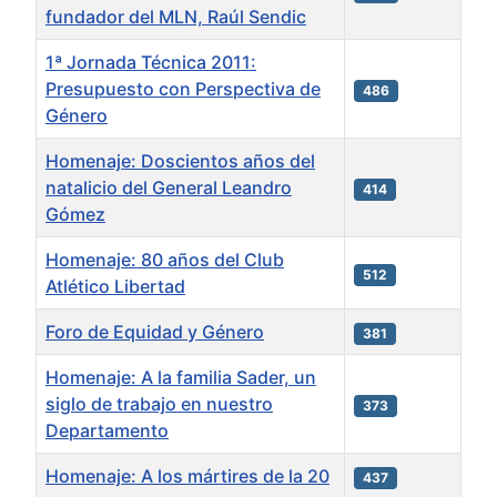
fundador del MLN, Raúl Sendic
1ª Jornada Técnica 2011:
Presupuesto con Perspectiva de
486
Género
Homenaje: Doscientos años del
natalicio del General Leandro
414
Gómez
Homenaje: 80 años del Club
512
Atlético Libertad
Foro de Equidad y Género
381
Homenaje: A la familia Sader, un
siglo de trabajo en nuestro
373
Departamento
Homenaje: A los mártires de la 20
437