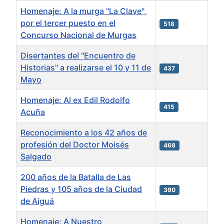
Homenaje: A la murga "La Clave",
por el tercer puesto en el
518
Concurso Nacional de Murgas
Disertantes del "Encuentro de
Historias" a realizarse el 10 y 11 de
437
Mayo
Homenaje: Al ex Edil Rodolfo
415
Acuña
Reconocimiento a los 42 años de
profesión del Doctor Moisés
468
Salgado
200 años de la Batalla de Las
Piedras y 105 años de la Ciudad
390
de Aiguá
Homenaje: A Nuestro