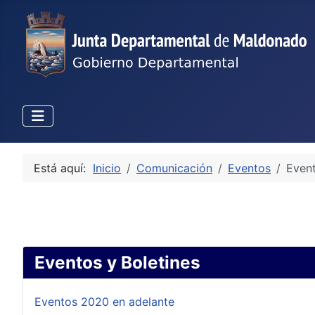
Está aquí:
Inicio
Comunicación
Eventos
Even
Eventos y Boletines
Eventos 2020 en adelante