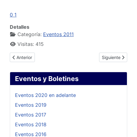
0
1
Detalles
Categoría:
Eventos 2011
Visitas: 415
Artículo anterior: 1ª Jornada Técnica 2011: Presupuesto con 
Artículo siguient
Anterior
Siguiente
Eventos y Boletines
Eventos 2020 en adelante
Eventos 2019
Eventos 2017
Eventos 2018
Eventos 2016