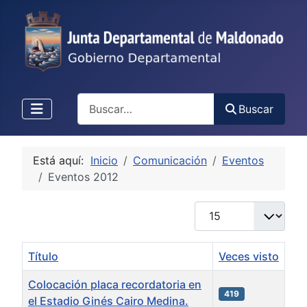
Buscar
Buscar
Está aquí:
Inicio
Comunicación
Eventos
Eventos 2012
Cantidad
Título
Veces visto
Colocación placa recordatoria en
419
el Estadio Ginés Cairo Medina.