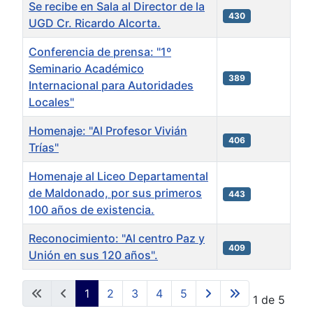
Se recibe en Sala al Director de la
430
UGD Cr. Ricardo Alcorta.
Conferencia de prensa: "1º
Seminario Académico
389
Internacional para Autoridades
Locales"
Homenaje: "Al Profesor Vivián
406
Trías"
Homenaje al Liceo Departamental
de Maldonado, por sus primeros
443
100 años de existencia.
Reconocimiento: "Al centro Paz y
409
Unión en sus 120 años".
Artículos
1
2
3
4
5
Página 1 de 5