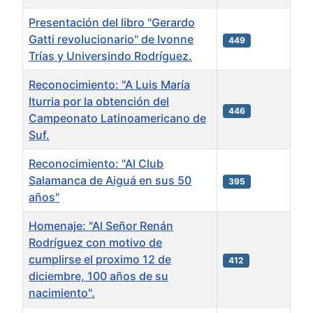
Presentación del libro "Gerardo
Gatti revolucionario" de Ivonne
449
Trías y Universindo Rodríguez.
Reconocimiento: "A Luis María
Iturria por la obtención del
446
Campeonato Latinoamericano de
Suf.
Reconocimiento: "Al Club
Salamanca de Aiguá en sus 50
395
años"
Homenaje: "Al Señor Renán
Rodríguez con motivo de
cumplirse el proximo 12 de
412
diciembre, 100 años de su
nacimiento".