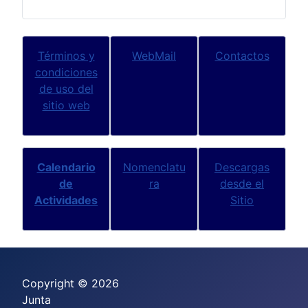
Términos y
WebMail
Contactos
condiciones
de uso del
sitio web
Calendario
Nomenclatu
Descargas
de
ra
desde el
Actividades
Sitio
Copyright © 2026
Junta