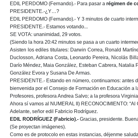
EDIL PERDOMO (Fernando).-
P
ara
pas
ar
a
régimen de c
P
RESIDENTE.-
¿Y
…
?
EDIL PERDOMO (Fernando).- Y 3 minutos de cuarto intermed
PRESIDENTE.- Estamos votando...
SE VOTA: unanimidad, 29 votos.
(S
iendo
la hora 20:42 minutos se pasa a un cuarto interme
Asisten los
e
diles
t
itulares: Darwin Correa, Ronald Martí
Duclosson, Adriana Costa, Leonardo Pereira, Nicolás Bill
Darío Méndez, Maia González, Esteban Cabrera, Natalia Fr
González Evora y Susana De Armas.
PRESIDENTE.- Estando en número, continuamos: antes de da
bienvenida por el Consejo de Formación en Educación a la l
Profesores, profesora Andrea Salvo; a la profesora Virgini
Ahora sí vamos
al
NUMERAL II)
RECONOCIMIENTO:
“Al
Adelante, señor edil Fabricio Rodríguez.
EDIL RODRÍGUEZ (Fabricio).-
Gracias, presidente. Buena
(Se proyectan imágenes).
Como es de protocolo en estas instancias, déjenme saludar