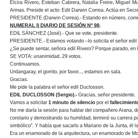
Elcira Rivero, Esteban Cabrera, Natalia Freire, Miguel
Armas. Preside el acto:
Edil Darwin Correa
. Actúa en Secr
PRESIDENTE (Darwin Correa).- Estando en número, come
NUMERAL I) DIARIO DE SESIÓN
Nº
9
8
.
EDIL SÁNCHEZ (José).- Que se vote, presidente.
PRESIDENTE.- Estamos votando ‒lo solicita el señor edil
¿Se puede sentar, señora edil Rivero? Porque parado, en l
SE VOTA: unanimidad,
29
votos.
Continuamos
.
Urdangaray, el gorrito, por favor..., estamos en sala.
Gracias.
Me pide la palabra el señor edil Duclosson.
EDIL
DUCLOSSON (Sergio).-
Gracias, señor presidente.
Vamos a solicitar
1 minuto de silencio
por el
fallecimient
No me daría la sesión para hablar del compañero Arana, d
corolario y demostrando su humildad, terminó su carrera po
simbólico”. Y había que sacarlo a Mariano de la Junta, él la
Era un enamorado de la arquitectura, un enamorado de M