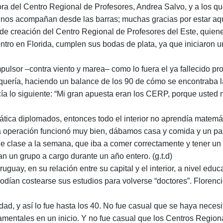
ora del Centro Regional de Profesores, Andrea Salvo, y a los qu
 nos acompañan desde las barras; muchas gracias por estar aqu
 creación del Centro Regional de Profesores del Este, quienes 
centro en Florida, cumplen sus bodas de plata, ya que iniciaron u
impulsor ‒contra viento y marea‒ como lo fuera el ya fallecido 
uería, haciendo un balance de los 90 de cómo se encontraba la
 lo siguiente: “Mi gran apuesta eran los CERP, porque usted n
mática diplomados, entonces todo el interior no aprendía matemá
La operación funcionó muy bien, dábamos casa y comida y un pas
de clase a la semana, que iba a comer correctamente y tener u
ían un grupo a cargo durante un año entero.
(g.t.d)
guay, en su relación entre su capital y el interior, a nivel ed
 podían costearse sus estudios para volverse “doctores”. Floren
d, y así lo fue hasta los 40. No fue casual que se haya necesit
rtamentales en un inicio. Y no fue casual que los Centros Regi