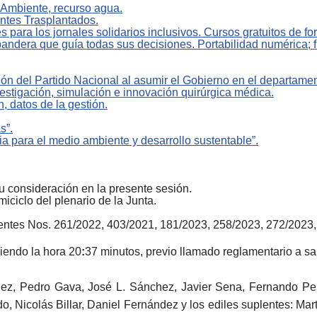
 Ambiente, recurso agua.
entes Trasplantados.
es para los jornales solidarios inclusivos. Cursos gratuitos de 
andera que guía todas sus decisiones. Portabilidad numérica; fi
tión del Partido Nacional al asumir el Gobierno en el departam
stigación, simulación e innovación quirúrgica médica.
, datos de la gestión.
s”.
cia para el medio ambiente y desarrollo sustentable”.
u consideración en la presente sesión.
iciclo del plenario de la Junta.
ntes Nos. 261/2022, 403/2021, 181/2023, 258/2023, 272/2023,
iendo la hora 20
:
37
minutos, previo llamado reglamentario a sal
ínez, Pedro Gava,
José L. Sánchez
,
Javier Sena, Fernando Per
o, Nicolás Billar, Daniel Fernández y
los
e
diles
s
uplentes: Mar