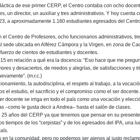
idáctica de ese primer CERP, el Centro contaba con ocho docent
, un director, un auxiliar y tres administrativos. Y hoy cuent
2023, a aproximadamente 1.160 estudiantes egresados del Centr
l Centro de Profesores, ocho funcionarios administrativos, tr
al sede ubicada en Alférez Cámpora y la Virgen, en zona de Ca
sfuerzo de cientos de estudiantes y docentes.
5 en relación a qué era la docencia: “Eso hace que me pregun
mores y desaciertos, de miedos y alegrías, de satisfacciones y t
evamente”. (m.r.c.)
ionamiento, la autodisciplina, el respeto al trabajo, a la vocació
s el estudio, el sacrificio y el compromiso como el ser docente
r docente se irriga en todo el país como una vocación y elecció
as ‒como le gusta decir a Andrea‒ hasta el salón de clases.
s 25 años del CERP ya que tenemos que pensar en su presente 
os tiempos de los “cerpistas” y de los egresados del IPA, una 
aís.
s en la comunidad, pero no podemos ser ajenos al justo reclamo