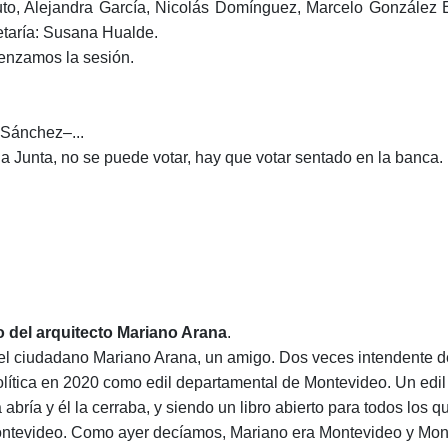
 Muto, Alejandra García, Nicolás Domínguez, Marcelo González
etaría: Susana Hualde.
nzamos la sesión.
 Sánchez‒...
a Junta, no se puede votar, hay que votar sentado en la banca.
o del arquitecto Mariano Arana
.
el ciudadano Mariano Arana, un amigo. Dos veces intendente d
lítica en 202
0
como edil departamental de Montevideo. Un edil 
 abría y él la cerraba, y siendo un libro abierto para todos los
ontevideo. Como ayer decíamos, Mariano era Montevideo y Mon