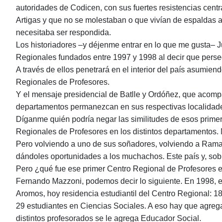
autoridades de Codicen, con sus fuertes resistencias centra
Artigas y que no se molestaban o que vivían de espaldas al
necesitaba ser respondida.
Los historiadores ‒y déjenme entrar en lo que me gusta‒ Ju
Regionales fundados entre 1997 y 1998 al decir que persegu
A través de ellos penetrará en el interior del país asumiendo
Regionales de Profesores.
Y el mensaje presidencial de Batlle y Ordóñez, que acomp
departamentos permanezcan en sus respectivas localidade
Díganme quién podría negar las similitudes de esos primer
Regionales de Profesores en los distintos departamentos. N
Pero volviendo a uno de sus soñadores, volviendo a Rama, 
dándoles oportunidades a los muchachos. Este país y, sobr
Pero ¿qué fue ese primer Centro Regional de Profesores en
Fernando Mazzoni, podemos decir lo siguiente. En 1998, e
Aromos, hoy residencia estudiantil del Centro Regional: 1
29 estudiantes en Ciencias Sociales. A eso hay que agrega
distintos profesorados se le agrega Educador Social.