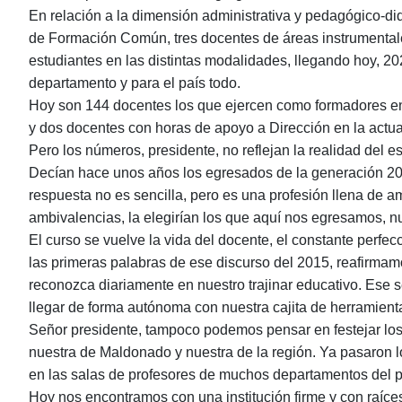
En relación a la dimensión administrativa y pedagógico-d
de Formación Común, tres docentes de áreas instrumentales
estudiantes en las distintas modalidades, llegando hoy, 
departamento y para el país todo.
Hoy son 144 docentes los que ejercen como formadores en e
y dos docentes con horas de apoyo a Dirección en la actu
Pero los números, presidente, no reflejan la realidad del e
Decían hace unos años los egresados de la generación 201
respuesta no es sencilla, pero es una profesión llena de a
ambivalencias, la elegirían los que aquí nos egresamos, nu
El curso se vuelve la vida del docente, el constante perfecc
las primeras palabras de ese discurso del 2015, reafirmamo
reconozca diariamente en nuestro trajinar educativo. Ese se
llegar de forma autónoma con nuestra cajita de herramient
Señor presidente, tampoco podemos pensar en festejar lo
nuestra de Maldonado y nuestra de la región. Ya pasaron l
en las salas de profesores de muchos departamentos del p
Hoy nos encontramos con una institución firme y con raíce