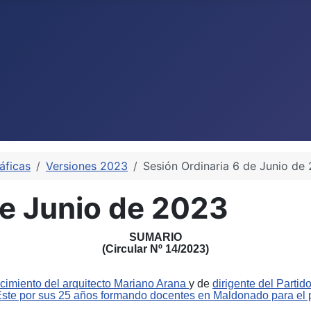
áficas
Versiones 2023
Sesión Ordinaria 6 de Junio de
de Junio de 2023
SUMARIO
(Circular Nº 14/2023)
lecimiento del arquitecto Mariano Arana
y de
dirigente del Parti
Este por sus 25 años formando docentes en Maldonado para el pa