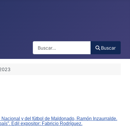
Buscar
Buscar
 2023
do Nacional y del fútbol de Maldonado, Ramón Inzaurralde.
ís”. Edil expositor: Fabricio Rodríguez.