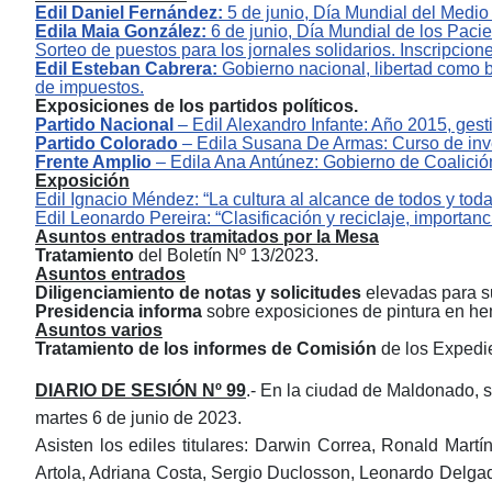
Edil Daniel Fernández:
5 de junio, Día Mundial del Medio
Edila Maia González:
6 de junio, Día Mundial de los Paci
Sorteo de puestos para los jornales solidarios. Inscripcion
Edil Esteban Cabrera:
Gobierno nacional, libertad como b
de impuestos.
Exposiciones de los partidos políticos.
Partido Nacional
‒
Edil Alexandro Infante: Año 2015, ges
Partido Colorado
‒
Edila Susana De Armas: Curso de inve
Frente Amplio
‒
Edila Ana Antúnez: Gobierno de Coalición
Exposición
Edil Ignacio Méndez: “La cultura al alcance de todos y toda
Edil Leonardo Pereira: “Clasificación y reciclaje, importan
Asuntos entrados tramitados por la Mesa
Tratamiento
del Boletín Nº 13/2023.
Asuntos entrados
Diligenciamiento de notas y solicitudes
elevadas para s
Presidencia informa
sobre exposiciones de pintura en hem
Asuntos varios
Tratamiento de los informes
de Comisión
de los
Expedie
DIARIO DE SESIÓN Nº
9
9
.- En la ciudad de Maldonado, s
martes 6 de junio de 2023.
Asisten los
e
diles
t
itulares: Darwin Correa, Ronald Mart
Artola, Adriana Costa, Sergio Duclosson, Leonardo Delgad