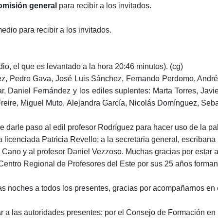
omisión general
para recibir a los invitados.
io para recibir a los invitados.
dio
,
el que es levantado a la hora 20:46 minutos).
(cg)
nez, Pedro Gava, José Luis Sánchez, Fernando Perdomo, Andrés 
ar, Daniel Fernández y los
e
diles
s
uplentes: Marta Torres, Jav
eire, Miguel Muto, Alejandra García, Nicolás Domínguez, Sebast
rle paso al edil profesor Rodríguez para hacer uso de la pala
icenciada Patricia Revello; a la secretaria general, escribana
a Cano y al profesor Daniel Vezzoso. Muchas gracias por estar a
 Centro Regional de Profesores del Este por sus 25 años forma
s noches a todos los presentes, gracias por acompañarnos en e
 a las autoridades presentes: por el Consejo de Formación en Ed