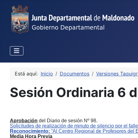
Está aquí:
Inicio
Documentos
Versiones Taquigr
Sesión Ordinaria 6 
Aprobación
del
Diario de sesión Nº
98.
Solicitudes de realización de minuto de silencio por el fal
Reconocimiento:
“Al Centro Regional de Profesores del 
Media Hora Previa