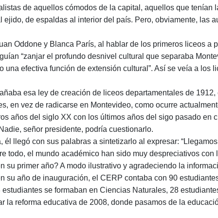
listas de aquellos cómodos de la capital, aquellos que tenían l
 ejido, de espaldas al interior del país. Pero, obviamente, las
an Oddone y Blanca París, al hablar de los primeros liceos a p
ían “zanjar el profundo desnivel cultural que separaba Montevid
 una efectiva función de extensión cultural”. Así se veía a los li
añaba esa ley de creación de liceos departamentales de 1912, 
s, en vez de radicarse en Montevideo, como ocurre actualment
os años del siglo XX con los últimos años del sigo pasado en cu
adie, señor presidente, podría cuestionarlo.
él llegó con sus palabras a sintetizarlo al expresar: “Llegam
e todo, el mundo académico han sido muy despreciativos con la 
 su primer año? A modo ilustrativo y agradeciendo la informac
n su año de inauguración, el CERP contaba con 90 estudiantes d
8 estudiantes se formaban en Ciencias Naturales, 28 estudiante
r la reforma educativa de 2008, donde pasamos de la educación