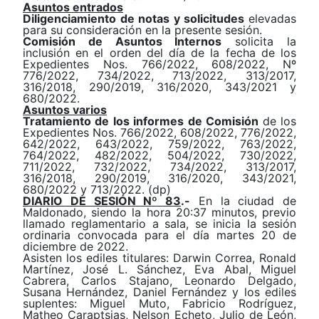
Asuntos entrados
Diligenciamiento de notas y solicitudes
elevadas
para su consideración en la presente sesión.
Comisión de Asuntos Internos
solicita la
inclusión en el orden del día de la fecha de los
Expedientes Nos.
766/2022
,
608/2022, Nº
776/2022, 734/2022, 713/2022, 313/2017,
316/2018,
290/2019, 316/202
0
, 343/2021
y
680/2022
.
Asuntos varios
Tratamiento de los informes de Comisión
de los
Expedientes
Nos.
766/2022,
608/2022,
776/2022,
642/2022,
643/2022, 759/2022, 763/2022,
764/2022, 482/2022, 504/2022, 730/2022,
711/2022
,
732/2022,
734/2022,
313/2017,
316/2018,
290/2019,
316/2020,
343/2021,
680/2022
y
713/2022.
(dp)
DIARIO DE SESIÓN Nº 83
.-
En la ciudad de
Maldonado, siendo la hora 20:37 minutos, previo
llamado reglamentario a sala, se inicia la sesión
ordinaria convocada para el día martes 20 de
diciembre de 2022.
Asisten los
e
diles
t
itulares: Darwin Correa,
Ronald
Martínez, José L. Sánchez
,
Eva Abal, Miguel
Cabrera, Carlos Stajano, Leonardo Delgado,
Susana Hernández, Daniel Fernández y
los
e
diles
s
uplentes:
Miguel Muto, Fabricio Rodríguez,
Matheo Caraptsias, Nelson Echeto, Julio de León,