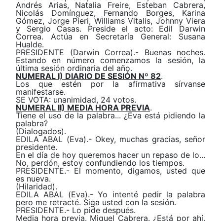
Andrés Arias, Natalia Freire, Esteban Cabrera,
Nicolás Domínguez, Fernando Borges, Karina
Gómez, Jorge Pieri, Williams Vitalis, Johnny Viera
y Sergio Casas.
Preside el acto:
Edil Darwin
Correa
. Actúa en Secretaría
General
: Susana
Hualde.
PRESIDENTE (Darwin Correa).- Buenas noches.
Estando en número comenzamos la sesión, la
última sesión ordinaria del año.
NUMERAL I) DIARIO DE SESIÓN Nº 82
.
Los que estén por la afirmativa sírvanse
manifestarse.
SE VOTA: unanimidad, 24 votos.
NUMERAL II) MEDIA HORA PREVIA
.
Tiene el uso de la palabra... ¿Eva está pidiendo la
palabra?
(Dialogados).
EDILA ABAL (Eva).-
Okey
, muchas gracias, señor
presidente.
En el día de hoy queremos hacer un repaso de lo...
No, perdón, estoy confundiendo los tiempos.
PRESIDENTE.- El momento, digamos, usted que
es nueva.
(Hilaridad).
EDILA ABAL (Eva).- Yo intenté pedir la palabra
pero me retracté. Siga usted con la sesión.
PRESIDENTE.- Lo pide después.
Media hora previa. Miguel Cabrera. ¿Está por ahí,