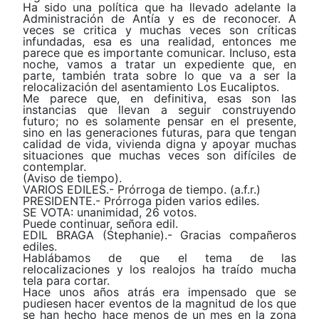
Ha sido una política que ha llevado adelante la
Administración de Antía y es de reconocer. A
veces se critica y muchas veces son críticas
infundadas, esa es una realidad, entonces me
parece que es importante comunicar. Incluso, esta
noche, vamos a tratar un expediente que, en
parte, también trata sobre lo que va a ser la
relocalización del asentamiento Los Eucaliptos.
Me parece que, en definitiva, esas son las
instancias que llevan a seguir construyendo
futuro; no es solamente pensar en el presente,
sino en las generaciones futuras, para que tengan
calidad de vida, vivienda digna y apoyar muchas
situaciones que muchas veces son difíciles de
contemplar.
(Aviso de tiempo).
VARIOS EDILES.- Prórroga de tiempo. (a.f.r.)
PRESIDENTE.- Prórroga piden varios ediles.
SE VOTA: unanimidad, 26 votos.
Puede continuar, señora edil.
EDIL BRAGA (Stephanie).- Gracias compañeros
ediles.
Hablábamos de que el tema de las
relocalizaciones y los realojos ha traído mucha
tela para cortar.
Hace unos años atrás era impensado que se
pudiesen hacer eventos de la magnitud de los que
se han hecho hace menos de un mes en la zona