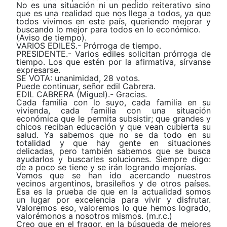
No es una situación ni un pedido reiterativo sino
que es una realidad que nos llega a todos, ya que
todos vivimos en este país, queriendo mejorar y
buscando lo mejor para todos en lo económico.
(Aviso de tiempo).
VARIOS EDILES.- Prórroga de tiempo.
PRESIDENTE.- Varios ediles solicitan prórroga de
tiempo. Los que estén por la afirmativa, sírvanse
expresarse.
SE VOTA: unanimidad, 28 votos.
Puede continuar, señor edil Cabrera.
EDIL CABRERA (Miguel).- Gracias.
Cada familia con lo suyo, cada familia en su
vivienda, cada familia con una situación
económica que le permita subsistir; que grandes y
chicos reciban educación y que vean cubierta su
salud. Ya sabemos que no se da todo en su
totalidad y que hay gente en situaciones
delicadas, pero también sabemos que se busca
ayudarlos y buscarles soluciones. Siempre digo:
de a poco se tiene y se irán logrando mejorías.
Vemos que se han ido acercando nuestros
vecinos argentinos, brasileños y de otros países.
Esa es la prueba de que en la actualidad somos
un lugar por excelencia para vivir y disfrutar.
Valoremos eso, valoremos lo que hemos logrado,
valorémonos a nosotros mismos. (m.r.c.)
Creo que en el fragor, en Ia búsqueda de mejores