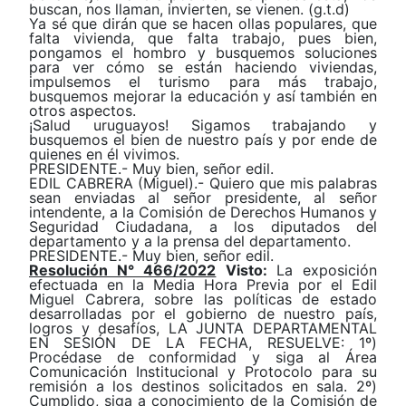
buscan, nos llaman, invierten, se vienen.
(g.t.d)
Ya sé que dirán que se hacen ollas populares, que
falta vivienda, que falta trabajo, pues bien,
pongamos el hombro y busquemos soluciones
para ver cómo se están haciendo viviendas,
impulsemos el turismo para más trabajo,
busquemos mejorar la educación y así también en
otros aspectos.
¡Salud uruguayos! Sigamos trabajando y
busquemos el bien de nuestro país y por ende de
quienes en él vivimos.
PRESIDENTE.- Muy bien, señor edil.
EDIL CABRERA (Miguel).- Quiero que mis palabras
sean enviadas al señor presidente, al señor
intendente, a la Comisión de Derechos Humanos y
Seguridad Ciudadana, a los diputados del
departamento y a la prensa del departamento.
PRESIDENTE.- Muy bien, señor edil.
Resolución N° 466/2022
Visto:
La exposición
efectuada en la Media Hora Previa por el Edil
Miguel Cabrera, sobre las políticas de estado
desarrolladas por el gobierno de nuestro país,
logros y desafíos, LA JUNTA DEPARTAMENTAL
EN SESIÓN DE LA FECHA, RESUELVE: 1º)
Procédase de conformidad y siga al Área
Comunicación Institucional y Protocolo para su
remisión a los destinos solicitados en sala. 2º)
Cumplido, siga a conocimiento de la Comisión de