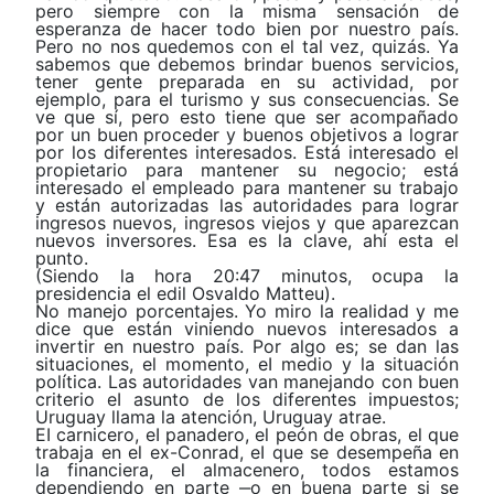
pero siempre con la misma sensación de
esperanza de hacer todo bien por nuestro país.
Pero no nos quedemos con el tal vez, quizás. Ya
sabemos que debemos brindar buenos servicios,
tener gente preparada en su actividad, por
ejemplo, para el turismo y sus consecuencias. Se
ve que sí, pero esto tiene que ser acompañado
por un buen proceder y buenos objetivos a lograr
por los diferentes interesados. Está interesado el
propietario para mantener su negocio; está
interesado el empleado para mantener su trabajo
y están autorizadas las autoridades para lograr
ingresos nuevos, ingresos viejos y que aparezcan
nuevos inversores. Esa es la clave, ahí esta el
punto.
(Siendo la hora 20:47 minutos, ocupa la
presidencia el edil Osvaldo Matteu).
No manejo porcentajes. Yo miro la realidad y me
dice que están viniendo nuevos interesados a
invertir en nuestro país. Por algo es; se dan las
situaciones, el momento, eI medio y la situación
política. Las autoridades van manejando con buen
criterio eI asunto de los diferentes impuestos;
Uruguay llama la atención, Uruguay atrae.
EI carnicero, eI panadero, el peón de obras, el que
trabaja en el ex-Conrad, eI que se desempeña en
la financiera, el almacenero, todos estamos
dependiendo en parte ‒o en buena parte si se