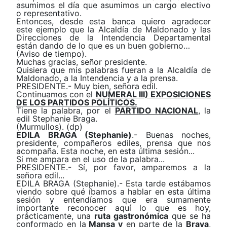
asumimos el día que asumimos un cargo electivo
o representativo.
Entonces, desde esta banca quiero agradecer
este ejemplo que la Alcaldía de Maldonado y las
Direcciones de la Intendencia Departamental
están dando de lo que es un buen gobierno…
(Aviso de tiempo).
Muchas gracias, señor presidente.
Quisiera que mis palabras fueran a la Alcaldía de
Maldonado, a la Intendencia y a la prensa.
PRESIDENTE.- Muy bien, señora edil.
Continuamos con el
NUMERAL III) EXPOSICIONES
DE LOS PARTIDOS POLÍTICOS.
Tiene la palabra, por el
PARTIDO NACIONAL
, la
edil Stephanie Braga.
(Murmullos). (dp)
EDILA BRAGA (Stephanie)
.- Buenas noches,
presidente, compañeros ediles, prensa que nos
acompaña. Esta noche, en esta última sesión...
Si me ampara en el uso de la palabra...
PRESIDENTE.- Sí, por favor, amparemos a la
señora edil...
EDILA BRAGA (Stephanie).- Esta tarde estábamos
viendo sobre qué íbamos a hablar en esta última
sesión y entendíamos que era sumamente
importante reconocer aquí lo que es hoy,
prácticamente, una
ruta gastronómica
que se ha
conformado en la
Mansa
y
en parte de la
Brava
,