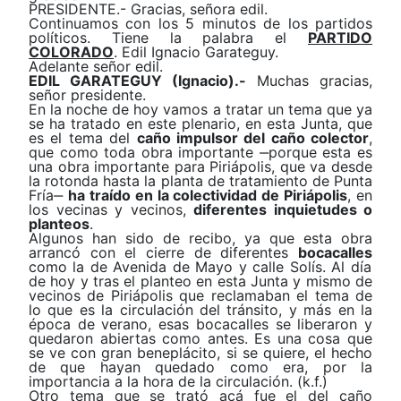
PRESIDENTE.- Gracias, señora edil.
Continuamos con los 5 minutos de los partidos
políticos. Tiene la palabra el
PARTIDO
COLORADO
. Edil Ignacio Garateguy.
Adelante señor edil.
EDIL GARATEGUY (Ignacio).-
Muchas gracias,
señor presidente.
En la noche de hoy vamos a tratar un tema que ya
se ha tratado en este plenario, en esta Junta, que
es el tema del
caño impulsor del caño colector
,
que como toda obra importante
‒
porque esta es
una obra importante para Piriápolis, que va desde
la rotonda hasta la planta de tratamiento de Punta
Fría
‒
ha traído en la colectividad de Piriápolis
, en
los vecinas y vecinos,
diferentes inquietudes o
planteos
.
Algunos han sido de recibo, ya que esta obra
arrancó con el cierre de diferentes
bocacalles
como la de Avenida de Mayo y calle Solís. Al día
de hoy y tras el planteo en esta Junta y mismo de
vecinos de Piriápolis que reclamaban el tema de
lo que es la circulación del tránsito, y más en la
época de verano, esas bocacalles se liberaron y
quedaron abiertas como antes. Es una cosa que
se ve con gran beneplácito, si se quiere, el hecho
de que hayan quedado como era, por la
importancia a la hora de la circulación. (k.f.)
Otro tema que se trató acá fue el del
caño