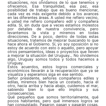
situaciones, nos olvidamos de lo que tenemos y
ofrecemos. Esa tranquilidad, esa paz, esa
posibilidad de trabajo que es bueno mencionar,
cada vez es más exigente debido a los avances
en las diferentes áreas. A usted me refiero vecino,
a usted me refiero compañero edil y compañera
edila. Sí, sin duda que a veces estamos molestos
por detalles de nuestra convivencia, pero
levantemos Ia vista y miremos en todas
direcciones. De a poco, dentro de todas estas
situaciones, tratemos de mejorar buscando lo que
hace ahora el Gobierno. Sí, yo soy oposición si no
estoy de acuerdo con esto o aquello, pero apoyar
otros pensamientos, ideas o proyectos que lleven
a mejorar la situación del Uruguay... No olvidemos
algo, Uruguay somos todos y todos hacemos a
Uruguay.
Estos acuerdos, estos logros comerciales y
económicos llevarán a la recuperación que ya se
visualiza y esperamos siga en ese sentido.
Señor presidente, señores compañeros ediles y
edilas, miremos bien hacia un costado, hacia eI
otro, hacia arriba y hacia abajo, cuidemos el mar,
sabiendo bien lo que ello implica y sus
consecuencias.
Qué pequeños que somos territorialmente, qué
pocos habitantes, pero qué inmensos logros se
han conquistado. Pasaron, pasan y pasarán cosas,