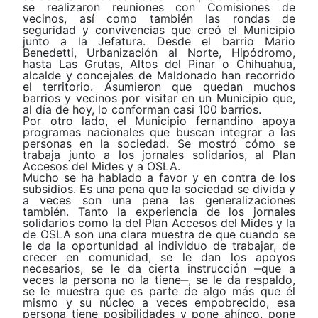
se realizaron reuniones con Comisiones de
vecinos, así como también las rondas de
seguridad y convivencias que creó el Municipio
junto a la Jefatura. Desde el barrio Mario
Benedetti, Urbanización al Norte, Hipódromo,
hasta Las Grutas, Altos del Pinar o Chihuahua,
alcalde y concejales de Maldonado han recorrido
el territorio. Asumieron que quedan muchos
barrios y vecinos por visitar en un Municipio que,
al día de hoy, lo conforman casi 100 barrios.
Por otro lado, el Municipio fernandino apoya
programas nacionales que buscan integrar a las
personas en la sociedad. Se mostró cómo se
trabaja junto a los jornales solidarios, al Plan
Accesos del Mides y a OSLA.
Mucho se ha hablado a favor y en contra de los
subsidios. Es una pena que la sociedad se divida y
a veces son una pena las generalizaciones
también. Tanto la experiencia de los jornales
solidarios como la del Plan Accesos del Mides y la
de OSLA son una clara muestra de que cuando se
le da la oportunidad al individuo de trabajar, de
crecer en comunidad, se le dan los apoyos
necesarios, se le da cierta instrucción ‒que a
veces la persona no la tiene‒, se le da respaldo,
se le muestra que es parte de algo más que él
mismo y su núcleo a veces empobrecido, esa
persona tiene posibilidades y pone ahínco, pone