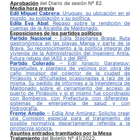
Aprobación
de
l
Diario de sesión N
º
8
2
.
Media hora previa
Edil Miguel Cabrera:
Uruguay, su ubicación en el
mundo, su población
y
su política.
Edila Eva Abal:
R
epaso sobre la rendición de
cuentas de la Alcaldía de Maldonado.
Exposiciones de los partidos políticos
Partido
Nacional
–
E
dil
a Stephanie Braga
:
R
uta
gastronómica en
las playas
Mansa y parte de la
Brava.
Su reconocimiento a la
política integral de
vivienda de la Administración del ingeniero Antía.
F
utura rebaja del IASS y del IRPF.
P
artido
Colorado
‒
Edi
l
Ignacio Garateguy
:
I
nquietudes
y
planteos
de vecinos por obra de
caño
impulsor del colector
de la ciudad de
Piriápolis y dificultades ocasionadas a raíz de la
misma. Su pedido de informes
a la Intendencia de
Maldonado
sobre el cerramiento del acceso
al
p
uerto de Piriápolis y si
el mismo fue
coordin
ado
con Bomberos,
con
Prefectura,
con
diferentes
sistemas de emergencia de salud
y
con
Hidrografía.
Frente Amplio
‒
E
dil
a Ana Antúnez
:
Solicita c
rear
una
Comisión
e
special
para el tratamiento de
posible normativa departamental referida a la
pirotecnia
sonora
.
Asuntos entrados tramitados por la Mesa
Tratamiento
del Boletín Nº 41/2022.