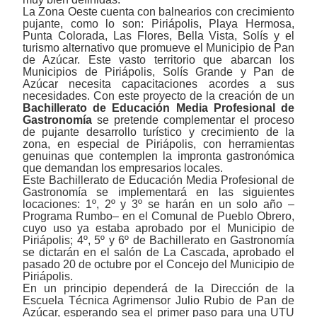
La Zona Oeste cuenta con balnearios con crecimiento
pujante, como lo son: Piriápolis, Playa Hermosa,
Punta Colorada, Las Flores, Bella Vista, Solís y el
turismo alternativo que promueve el Municipio de Pan
de Azúcar. Este vasto territorio que abarcan los
Municipios de Piriápolis, Solís Grande y Pan de
Azúcar necesita capacitaciones acordes a sus
necesidades. Con este proyecto de la creación de un
Bachillerato de Educación Media Profesional de
Gastronomía
se pretende complementar el proceso
de pujante desarrollo turístico y crecimiento de la
zona, en especial de Piriápolis, con herramientas
genuinas que contemplen la impronta gastronómica
que demandan los empresarios locales.
Este Bachillerato de Educación Media Profesional de
Gastronomía se implementará en las siguientes
locaciones: 1º, 2º y 3º se harán en un solo año ‒
Programa Rumbo‒ en el Comunal de Pueblo Obrero,
cuyo uso ya estaba aprobado por el Municipio de
Piriápolis; 4º, 5º y 6º de Bachillerato en Gastronomía
se dictarán en el salón de La Cascada, aprobado el
pasado 20 de octubre por el Concejo del Municipio de
Piriápolis.
En un principio dependerá de la Dirección de la
Escuela Técnica Agrimensor Julio Rubio de Pan de
Azúcar, esperando sea el primer paso para una UTU