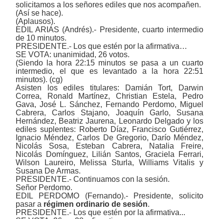
solicitamos a los señores ediles que nos acompañen.
(Así se hace).
(Aplausos).
EDIL ARIAS (Andrés).- Presidente, cuarto intermedio
de 10 minutos.
PRESIDENTE.- Los que estén por la afirmativa…
SE VOTA: unanimidad, 26 votos.
(Siendo la hora 22:15 minutos se pasa a un cuarto
intermedio, el que es levantado a la hora 22:51
minutos). (cg)
Asisten los ediles titulares: Damián Tort
, Darwin
Correa,
Ronald Martínez,
Christian Estela
, Pedro
Gava, José L. Sánchez, Fernando Perdomo, Miguel
Cabrera,
Carlos Stajano, Joaquín Garlo, Susana
Hernández, Beatriz Jaurena, Leonardo Delgado
y los
ediles suplentes: Roberto Díaz, Francisco Gutiérrez,
Ignacio Méndez, Carlos De Gregorio, Darío Méndez,
Nicolás Sosa, Esteban Cabrera, Natalia Freire,
Nicolás Domínguez, Lilián Santos, Graciela Ferrari,
Wilson Laureiro, Melissa Sturla, Williams Vitalis y
Susana De Armas.
PRESIDENTE.- Continuamos con la sesión.
Señor Perdomo.
EDIL PERDOMO (Fernando).- Presidente, solicito
pasar a
régimen ordinario de sesión
.
PRESIDENTE.- Los que estén por la afirmativa...