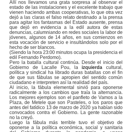
Allí nos llevamos una grata sorpresa al observar el
estado de las instalaciones y el excelente trabajo que
vienen haciendo ambas cooperativas, lo que otra vez
dejó a las claras el falso relato destinado a la prensa
para agitar los
fantasmas del Estado ausente,
prensa
que dejó en evidencia a la edil autora de estas
denuncias, calumniando en redes sociales la labor de
jóvenes, algunos de 14 años, en sus comienzos en
esta vocación de servicio e insultándolos solo por el
hecho de ser blancos.
(Siendo la hora 23:00 minutos ocupa la presidencia el
edil Fernando Perdomo).
Pero la batalla cultural continúa. Desde el inicio del
Gobierno de Lacalle Pou, la
izquierda
cultural,
política y sindical ha librado duras batallas con el fin
de que sus fábulas se apropien del sentido común
ciudadano e interpreten así la realidad del país.
Al inicio, la fábula elemental sirvió para
oponerse
radicalmente a los cambios que traía la alternancia.
Los mejores ejemplos son el panfleto de Vamos a la
Plaza, de Metele que son Pasteles, o los paros que
antes del fatídico 13 de marzo de 2020 ya habían sido
convocados contra el Gobierno. La gente razonable
no la creyó.
Luego la fábula más terrible tuvo el objetivo de
oponerse a la política económica, social y sanitaria