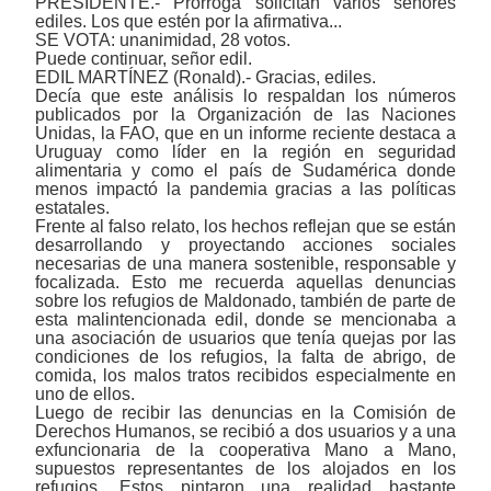
PRESIDENTE.- Prórroga solicitan varios señores
ediles. Los que estén por la afirmativa...
SE VOTA: unanimidad, 28 votos.
Puede continuar, señor edil.
EDIL MARTÍNEZ (Ronald).- Gracias, ediles.
Decía que este análisis lo respaldan los números
publicados por la Organización de las Naciones
Unidas, la FAO, que en un informe reciente destaca a
Uruguay como líder en la región en seguridad
alimentaria y como el país de Sudamérica donde
menos impactó la pandemia gracias a las políticas
estatales.
Frente al falso relato, los hechos reflejan que se están
desarrollando y proyectando acciones sociales
necesarias de una manera sostenible, responsable y
focalizada. Esto me recuerda aquellas denuncias
sobre los
refugios de Maldonado,
también de parte de
esta malintencionada edil, donde se mencionaba a
una asociación de usuarios que tenía quejas por las
condiciones de los refugios, la falta de abrigo, de
comida, los malos tratos recibidos especialmente en
uno de ellos.
Luego de recibir las
denuncias en la Comisión de
Derechos Humanos,
se recibió a dos usuarios y a una
exfuncionaria de la cooperativa Mano a Mano,
supuestos representantes de los alojados en los
refugios. Estos pintaron una realidad bastante