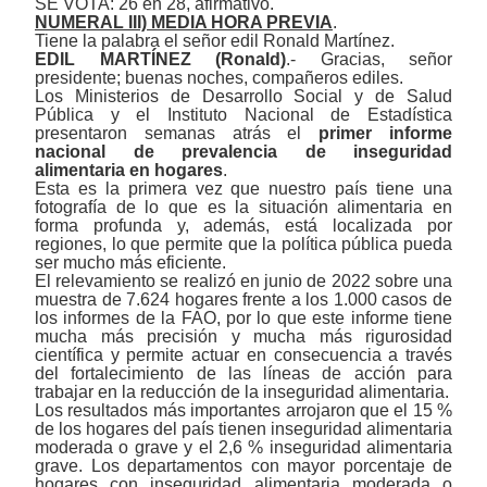
SE VOTA: 26 en 28, afirmativo.
NUMERAL III) MEDIA HORA PREVIA
.
Tiene la palabra el señor edil Ronald Martínez.
EDIL MARTÍNEZ (Ronald)
.- Gracias, señor
presidente; buenas noches, compañeros ediles.
Los Ministerios de Desarrollo Social y de Salud
Pública y el Instituto Nacional de Estadística
presentaron semanas atrás el
primer informe
nacional de prevalencia de inseguridad
alimentaria en hogares
.
Esta es la primera vez que nuestro país tiene una
fotografía de lo que es la situación alimentaria en
forma profunda y, además, está localizada por
regiones, lo que permite que la política pública pueda
ser mucho más eficiente.
El relevamiento se realizó en junio de 2022 sobre una
muestra de 7.624 hogares frente a los 1.000 casos de
los informes de la FAO, por lo que este informe tiene
mucha más precisión y mucha más rigurosidad
científica y permite actuar en consecuencia a través
del fortalecimiento de las líneas de acción para
trabajar en la reducción de la inseguridad alimentaria.
Los resultados más importantes arrojaron que el 15 %
de los hogares del país tienen inseguridad alimentaria
moderada o grave y el 2,6 % inseguridad alimentaria
grave. Los departamentos con mayor porcentaje de
hogares con inseguridad alimentaria moderada o