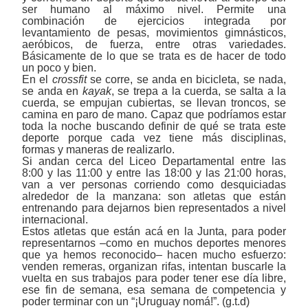
ser humano al máximo nivel. Permite una
combinación de ejercicios integrada por
levantamiento de pesas, movimientos gimnásticos,
aeróbicos, de fuerza, entre otras variedades.
Básicamente de lo que se trata es de hacer de todo
un poco y bien.
En el
crossfit
se corre, se anda en bicicleta, se nada,
se anda en
kayak
, se trepa a la cuerda, se salta a la
cuerda, se empujan cubiertas, se llevan troncos, se
camina en paro de mano. Capaz que podríamos estar
toda la noche buscando definir de qué se trata este
deporte porque cada vez tiene más disciplinas,
formas y maneras de realizarlo.
Si andan cerca del Liceo Departamental entre las
8:00 y las 11:00 y entre las 18:00 y las 21:00 horas,
van a ver personas corriendo como desquiciadas
alrededor de la manzana: son atletas que están
entrenando para dejarnos bien representados a nivel
internacional.
Estos atletas que están acá en la Junta, para poder
representarnos
‒
como en muchos deportes menores
que ya hemos reconocido
‒
hacen mucho esfuerzo:
venden remeras, organizan rifas, intentan buscarle la
vuelta en sus trabajos para poder tener ese día libre,
ese fin de semana, esa semana de competencia y
poder terminar con un “¡Uruguay nomá!”.
(g.t.d)