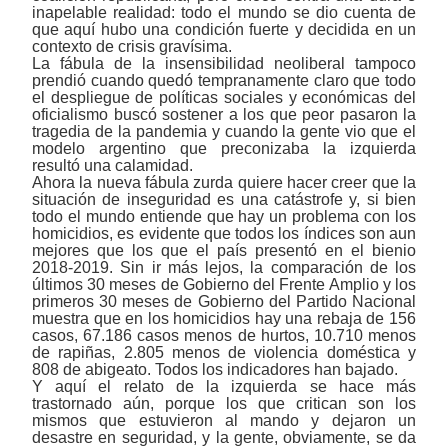
inapelable realidad: todo el mundo se dio cuenta de
que aquí hubo una condición fuerte y decidida en un
contexto de crisis gravísima.
La fábula de la insensibilidad neoliberal tampoco
prendió cuando quedó tempranamente claro que todo
el despliegue de políticas sociales y económicas del
oficialismo buscó sostener a los que peor pasaron la
tragedia de la pandemia y cuando la gente vio que el
modelo argentino que preconizaba la izquierda
resultó una calamidad.
Ahora la nueva fábula zurda quiere hacer creer que la
situación de inseguridad es una catástrofe y, si bien
todo el mundo entiende que hay un problema con los
homicidios, es evidente que todos los índices son aun
mejores que los que el país presentó en el bienio
2018-2019. Sin ir más lejos, la comparación de los
últimos 30 meses de Gobierno del Frente Amplio y los
primeros 30 meses de Gobierno del Partido Nacional
muestra que en los homicidios hay una rebaja de 156
casos, 67.186 casos menos de hurtos, 10.710 menos
de rapiñas, 2.805 menos de violencia doméstica y
808 de abigeato. Todos los indicadores han bajado.
Y aquí el relato de la izquierda se hace más
trastornado aún, porque los que critican son los
mismos que estuvieron al mando y dejaron un
desastre en seguridad, y la gente, obviamente, se da