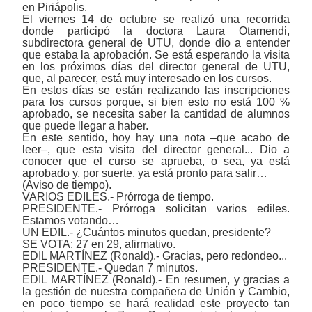
en Piriápolis.
El viernes 14 de octubre se realizó una recorrida
donde participó la doctora Laura Otamendi,
subdirectora general de UTU, donde dio a entender
que estaba la aprobación. Se está esperando la visita
en los próximos días del director general de UTU,
que, al parecer, está muy interesado en los cursos.
En estos días se están realizando las inscripciones
para los cursos porque, si bien esto no está 100 %
aprobado, se necesita saber la cantidad de alumnos
que puede llegar a haber.
En este sentido, hoy hay una nota ‒que acabo de
leer‒, que esta visita del director general... Dio a
conocer que el curso se aprueba, o sea, ya está
aprobado y, por suerte, ya está pronto para salir…
(Aviso de tiempo).
VARIOS EDILES.- Prórroga de tiempo.
PRESIDENTE.- Prórroga solicitan varios ediles.
Estamos votando…
UN EDIL.- ¿Cuántos minutos quedan, presidente?
SE VOTA: 27 en 29, afirmativo.
EDIL MARTÍNEZ (Ronald).- Gracias, pero redondeo...
PRESIDENTE.- Quedan 7 minutos.
EDIL MARTÍNEZ (Ronald).- En resumen, y gracias a
la gestión de nuestra compañera de Unión y Cambio,
en poco tiempo se hará realidad este proyecto tan