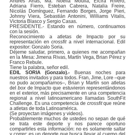
Andrés Arias,
Ma.
Noelia Moulia, Elcira Rivero,
Adriana Fierro, Esteban Cabrera, Natalia Freire,
Nicolás Domínguez, Fernando Borges, Jorge Pieri,
Johnny Viera, Sebastián Antonini, Williams Vitalis,
Victoria Blasco y Sergio Casas.
PRESIDENTE.- Estando en número, continuamos
con la sesión.
Reconocimiento a atletas de Impacto por su
representación en
crossfit
a nivel internacional. Edil
expositor: Gonzalo Soria.
Déjeme saludar, primero, a quienes me acompañan
en la Mesa: Jimena Rivas, Martín Vega, Brian Pérez y
Franco Rebule.
Tiene la palabra, señor edil.
EDIL SORIA (Gonzalo).-
Buenas noches para
nuestros invitados y para todos. Fran, Jime, Lore
‒que
no pudo acompañarnos
‒
, Brian y Martín son atletas
del
box
de Impacto que estuvieron representándonos
en el exterior, más precisamente en una competencia
regional a nivel latinoamericano llamadas SouthFit
Challenge. Es una competencia de
crossfit
que reúne
a atletas de toda Latinoamérica.
(Se proyectan imágenes y videos).
Probablemente muchos de ustedes no sepan de qué
se trata este deporte y nos parece oportuno
compartirles esta información: no es solamente saltar
y correr; es un deporte que busca llevar al cuerpo del