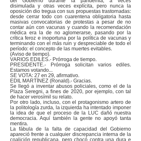
del Gobierno durante la pandemia, a veces
disimulada y otras veces explícita, pero nunca la
oposición dio tregua con sus propuestas trastornadas:
desde cerrar todo con cuarentena obligatoria hasta
masivas convocatorias de protestas a pesar de no
contar aún con vacunas y cuando la recomendación
médica era la de no aglomerarse, pasando por la
crítica feroz e inoportuna por la política de vacunas y
terminando con el más ruin y despreciable de todo el
período: el concepto de las muertes evitables.
(Aviso de tiempo).
VARIOS EDILES.- Prórroga de tiempo.
PRESIDENTE.- Prórroga solicitan varios ediles.
Estamos votando...
SE VOTA: 27 en 29, afirmativo.
EDIL MARTÍNEZ (Ronald).- Gracias.
Se llegó a inventar abusos policiales, como el de la
Plaza Seregni, a fines de 2020, por ejemplo, con tal
de hacer verosímil su relato.
Por otro lado, incluso, con el protagonismo artero de
la politología zurda, la izquierda ha intentado imponer
la idea de que el proceso de la LUC dañó nuestra
democracia. Aquí también la gente no apoyó tanta
mentira.
La fábula de la falta de capacidad del Gobierno
apareció frente a cualquier discrepancia interna de la
coalición republicana, pero chocó contra una dura e