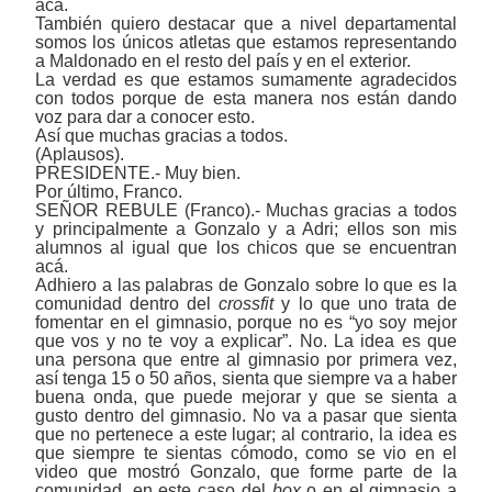
acá.
También quiero destacar que a nivel departamental
somos los únicos atletas que estamos representando
a Maldonado en el resto del país y en el exterior.
La verdad es que estamos sumamente agradecidos
con todos porque de esta manera nos están dando
voz para dar a conocer esto.
Así que muchas gracias a todos.
(Aplausos).
PRESIDENTE.- Muy bien.
Por último, Franco.
SEÑOR REBULE (Franco).- Muchas gracias a todos
y principalmente a Gonzalo y a Adri; ellos son mis
alumnos al igual que los chicos que se encuentran
acá.
Adhiero a las palabras de Gonzalo sobre lo que es la
comunidad dentro del
crossfit
y lo que uno trata de
fomentar en el gimnasio, porque no es “yo soy mejor
que vos y no te voy a explicar”. No. La idea es que
una persona que entre al gimnasio por primera vez,
así tenga 15 o 50 años, sienta que siempre va a haber
buena onda, que puede mejorar y que se sienta a
gusto dentro del gimnasio. No va a pasar que sienta
que no pertenece a este lugar; al contrario, la idea es
que siempre te sientas cómodo, como se vio en el
video que mostró Gonzalo, que forme parte de la
comunidad, en este caso del
box
o en el gimnasio a