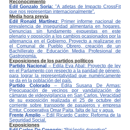
Reconocimiento
Edil
Gonzalo Soria
:
"A
atletas de Impacto CrossFit
que nos representan internacionalmente
”
.
Media hora previa
Edil Ronald Martínez
:
P
rimer informe nacional de
prevalencia de inseguridad alimentaria en hogares.
D
enuncias
sin fundamento
expuestas en este
plenario
y
opo
sición
a los cambios
ocasionados por
la
alternancia
en el Gobierno
.
P
royecto a realizarse en
el Comunal de Pueblo Obrero, creación de un
Bachillerato de Educación Media Profesional de
Gastronomía
.
Exposiciones de los partidos políticos
Partido
Nacional
–
E
dil
a Eva Abal
:
P
royecto de ley
en el Parlamento con respecto a la paridad de géner
o,
para lograr la representatividad que numéricamente
se da en la población del país.
P
artido
Colorado
‒
Edi
l
a Susana De Armas
:
P
reocupaci
ón de vecinos por vandalización de
cámaras
de videovigilancia en
San Carlos. Veracidad
de su exposición realizada el 25 de octubre del
corriente sobre
transporte de pasajeros
y
empresa
E
mtur.
Cooperativa Omar
P
aita,
f
alta de luz y agua.
Frente Amplio
‒
E
dil
Ricardo Castro
:
Reforma de la
S
eguridad
S
ocial.
Exposi
ci
ones
E
dil
Carlos De Gregorio
:
“Piriápolis deportivo
”
.