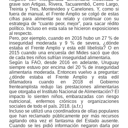
grave son Artigas, Rivera, Tacuarembó, Cerro Largo,
Treinta y Tres, Montevideo y Canelones. Y, como si
fuera de manual, el Frente Amplio se colgó de estas
cifras para alimentar su relato y continuar con su
estrategia de “cuanto peor, mejor”, para sacar rédito
político. Incluso en esta sala se hicieron exposiciones
al respecto.
Pero, por ejemplo, cuando en 2016 hubo un 27 % de
inseguridad moderada y 9 % de severa, ¿dónde
estaba el Frente Amplio y esta edil libelista? O en
2015 cuando una encuesta del Mides sacó que dos
de cada tres niños sufrían inseguridad alimentaria.
Según la FAO, desde 2016 en adelante, Uruguay
siempre estuvo por encima del 20 % de inseguridad
alimentaria moderada. Entonces vuelvo a preguntar:
¿dónde estaba el Frente Amplio y esta edil
difamadora cuando en 2018 el Gobierno
frenteamplista redujo las prestaciones alimentarias
que otorgaba el Instituto Nacional de Alimentación? El
impacto lo sienten niños, embarazadas con riesgo
nutricional, enfermos crónicos y organizaciones
sociales de todo el país. 2018. (a.f.r.)
Incluso se utilizó una coordinadora de ollas populares
que han reclamado públicamente por más recursos
agitando otra vez el fantasma del Estado ausente.
Cuando se les pidió información negaron darla por