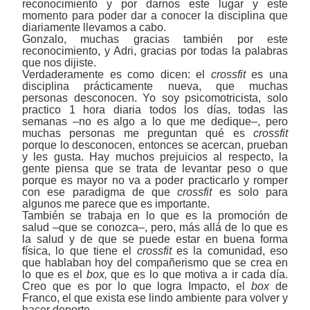
reconocimiento y por darnos este lugar y este
momento para poder dar a conocer la disciplina que
diariamente llevamos a cabo.
Gonzalo, muchas gracias también por este
reconocimiento, y Adri, gracias por todas la palabras
que nos dijiste.
Verdaderamente es como dicen: el
crossfit
es una
disciplina prácticamente nueva, que muchas
personas desconocen. Yo soy psicomotricista, solo
practico 1 hora diaria todos los días, todas las
semanas ‒no es algo a lo que me dedique‒, pero
muchas personas me preguntan qué es
crossfit
porque lo desconocen, entonces se acercan, prueban
y les gusta. Hay muchos prejuicios al respecto, la
gente piensa que se trata de levantar peso o que
porque es mayor no va a poder practicarlo y romper
con ese paradigma de que
crossfit
es solo para
algunos me parece que es importante.
También se trabaja en lo que es la promoción de
salud ‒que se conozca‒, pero, más allá de lo que es
la salud y de que se puede estar en buena forma
física, lo que tiene el
crossfit
es la comunidad, eso
que hablaban hoy del compañerismo que se crea en
lo que es el
box,
que
es lo que motiva a ir cada día.
Creo que es por lo que logra Impacto, el
box
de
Franco, el que exista ese lindo ambiente para volver y
hacer deporte.