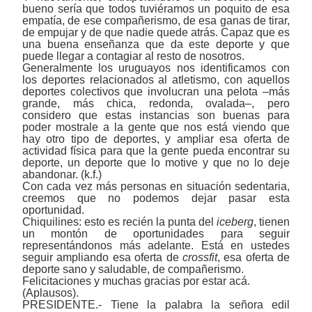
bueno sería que todos tuviéramos un poquito de esa
empatía, de ese compañerismo, de esa ganas de tirar,
de empujar y de que nadie quede atrás. Capaz que es
una buena enseñanza que da este deporte y que
puede llegar a contagiar al resto de nosotros.
Generalmente los uruguayos nos identificamos con
los deportes relacionados al atletismo, con aquellos
deportes colectivos que involucran una pelota –más
grande, más chica, redonda, ovalada–, pero
considero que estas instancias son buenas para
poder mostrale a la gente que nos está viendo que
hay otro tipo de deportes, y ampliar esa oferta de
actividad física para que la gente pueda encontrar su
deporte, un deporte que lo motive y que no lo deje
abandonar. (k.f.)
Con cada vez más personas en situación sedentaria,
creemos que no podemos dejar pasar esta
oportunidad.
Chiquilines: esto es recién la punta del
iceberg
, tienen
un montón de oportunidades para seguir
representándonos más adelante. Está en ustedes
seguir ampliando esa oferta de
crossfit
, esa oferta de
deporte sano y saludable, de compañerismo.
Felicitaciones y muchas gracias por estar acá.
(Aplausos).
PRESIDENTE.- Tiene la palabra la señora edil