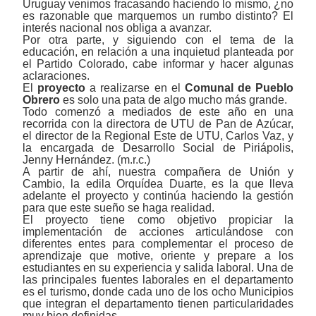
Uruguay venimos fracasando haciendo lo mismo, ¿no
es razonable que marquemos un rumbo distinto? El
interés nacional nos obliga a avanzar.
Por otra parte, y siguiendo con el tema de la
educación, en relación a una inquietud planteada por
el Partido Colorado, cabe informar y hacer algunas
aclaraciones.
El
proyecto
a realizarse en el
Comunal
de Pueblo
Obrero
es solo una pata de algo mucho más grande.
Todo comenzó a mediados de este año en una
recorrida con la directora de UTU de Pan de Azúcar,
el director de la Regional Este de UTU, Carlos Vaz, y
la encargada de Desarrollo Social de Piriápolis,
Jenny Hernández. (m.r.c.)
A partir de ahí, nuestra compañera de Unión y
Cambio, la edila Orquídea Duarte, es la que lleva
adelante el proyecto y continúa haciendo la gestión
para que este sueño se haga realidad.
El proyecto tiene como objetivo propiciar la
implementación de acciones articulándose con
diferentes entes para complementar el
proceso de
aprendizaje que motive, oriente y prepare a los
estudiantes en su experiencia y salida laboral.
Una de
las principales fuentes laborales en el departamento
es el turismo, donde cada uno de los ocho Municipios
que integran el departamento tienen particularidades
muy bien definidas.