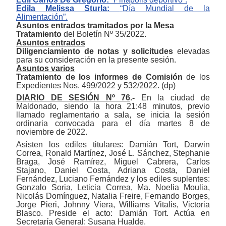
E
dil
a
Melissa Sturla
:
“
Día Mundial de la
Alimentación
”.
Asuntos entrados tramitados por la Mesa
Tratamiento
del Boletín Nº 35/2022.
Asuntos entrados
Diligenciamiento de notas y solicitudes
elevadas
para su consideración en la presente sesión.
Asuntos varios
Tratamiento de los informes de Comisión
de los
Expedientes
Nos.
499
/2022
y
532
/2022.
(dp)
DIARIO DE SESIÓN Nº 76
.-
En la ciudad de
Maldonado, siendo la hora 21:48 minutos, previo
llamado reglamentario a sala, se inicia la sesión
ordinaria convocada para el día martes 8 de
noviembre de 2022.
Asisten los ediles titulares: Damián Tort,
Darwin
Correa, Ronald Martínez, José L. Sánchez, Stephanie
Braga, José Ramírez, Miguel Cabrera, Carlos
Stajano,
Daniel Costa,
Adriana Costa, Daniel
Fernández, Luciano Fernández
y los ediles suplentes:
Gonzalo Soria, Leticia Correa,
Ma.
Noelia Moulia,
Nicolás Domínguez, Natalia Freire, Fernando Borges,
Jorge Pieri, Johnny Viera, Williams Vitalis, Victoria
Blasco. Preside el acto:
Damián Tort
. Actúa en
Secretaría General: Susana Hualde.