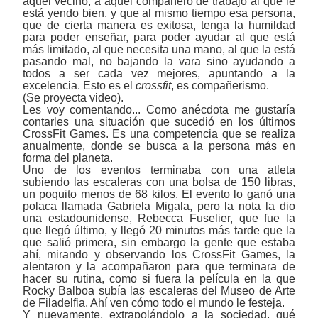
aquel vecino, a aquel compañero de trabajo al que le
está yendo bien, y que al mismo tiempo esa persona,
que de cierta manera es exitosa, tenga la humildad
para poder enseñar, para poder ayudar al que está
más limitado, al que necesita una mano, al que la está
pasando mal, no bajando la vara sino ayudando a
todos a ser cada vez mejores, apuntando a la
excelencia. Esto es el
crossfit
, es compañerismo.
(Se proyecta video).
Les voy comentando... Como anécdota me gustaría
contarles una situación que sucedió en los últimos
CrossFit Games. Es una competencia que se realiza
anualmente, donde se busca a la persona más en
forma del planeta.
Uno de los eventos terminaba con una atleta
subiendo las escaleras con una bolsa de 150 libras,
un poquito menos de 68 kilos. El evento lo ganó una
polaca llamada Gabriela Migala, pero la nota la dio
una estadounidense, Rebecca Fuselier, que fue la
que llegó último, y llegó 20 minutos más tarde que la
que salió primera, sin embargo la gente que estaba
ahí, mirando y observando los CrossFit Games, la
alentaron y la acompañaron para que terminara de
hacer su rutina, como si fuera la película en la que
Rocky Balboa subía las escaleras del Museo de Arte
de Filadelfia. Ahí ven cómo todo el mundo le festeja.
Y nuevamente, extrapolándolo a la sociedad, qué