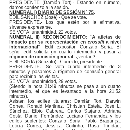
PRESIDENTE (Damián Tort).- Estando en número,
damos comienzo a la sesión.
NUMERAL I) DIARIO DE SESIÓN Nº 75
.
EDIL SÁNCHEZ (José).-
Que se vote.
PRESIDENTE.- Los que estén por la afirmativa,
sírvanse expresarse.
SE VOTA: unanimidad, 22 votos.
NUMERAL II) RECONOCIMIENTO:
“A atletas de
Impacto por su representación en
crossfit
a nivel
internacional”
. Edil expositor: Gonzalo Soria. El
señor edil solicita un cuarto intermedio y pasar a
régimen de comisión general
,
¿verdad?
EDIL SORIA (Gonzalo).- Correcto, presidente.
PRESIDENTE.- Se vota cuarto intermedio de 3
minutos y pasamos a régimen de comisión general
para recibir a las visitas.
SE VOTA: unanimidad, 29 votos.
(Siendo la hora 21:49 minutos se pasa a un cuarto
intermedio, el que es levantado a la hora 21:52
minutos).
Asisten los ediles titulares: Damián Tort,
Darwin
Correa, Ronald Martínez, Christian Estela, José L.
Sánchez, Elbio Cabrera, Carlos Stajano,
Adriana
Costa, Daniel Fernández, Luciano Fernández
y los
ediles suplentes: Gonzalo Soria, Pablo Bragança,
Leticia Correa, Jessica Coitinho, Rosa Trinidad,