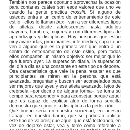
También nos parece oportuno aprovechar la ocasión
para contarles cuáles son esos valores que uno ve
cuando la gente practica
crossfit
. Si alguno de
ustedes entra a un centro de entrenamiento de este
estilo ‒ellos le llaman
box
‒ van a ver diferentes tipos
de atletas, desde adolescentes hasta adultos
mayores, hombres, mujeres y con diferentes tipos de
aprendizajes y disciplinas. Hay personas que están
muy avanzadas, principiantes, intermedios; capaz que
ven a alguno que es la primera vez que entra a un
centro de entrenamiento de este estilo, pero todos
ellos comparten un mismo objetivo: ser mejor que lo
que fueron ayer. La superación diaria, la superación
del día a día es una constante en este tipo de deporte.
Otra característica que vale la pena resaltar es que
principiantes se miran en la persona que está
avanzada, preguntan y buscan ser aconsejados para
ser mejores que ayer, y ese atleta avanzado, lejos de
creérsela –por decirlo de alguna forma–, se toma su
tiempo para responder y para aconsejar, porque aquel
que es capaz de explicar algo de forma sencilla
demuestra que conoce la disciplina a la perfección.
Qué bueno sería en nuestra sociedad, en nuestro
trabajo, en nuestro barrio, que se pudieran aplicar
este tipo de valores; que aquel que está tecleando, en
vez de dejarse estar, vea y tome como referente a