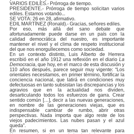
VARIOS EDILES.- Prórroga de tiempo.
PRESIDENTE.- Prórroga de tiempo solicitan varios
ediles. Estamos votando...
SE VOTA: 26 en 28, afirmativo.
EDIL MARTÍNEZ (Ronald).- Gracias, señores ediles.
Por eso, más allá del sano debate que
afortunadamente puede darse en un país con la
calidad democrática del nuestro, es importante
mantener el nivel y el clima de respeto institucional
del que nos enorgullecemos como sociedad.
En un contexto distinto, Luis Alberto de Herrera
escribió en el año 1912 una reflexión en el diario
La
Democracia
, que hoy, en el marco de esta discusión y
110 años después, parece seguir muy vigente: “Los
orientales necesitamos, en primer término, fortificar la
conciencia nacional, que latirá en condiciones muy
defectuosas en tanto subsistan las discrepancias y los
agravios que en la actualidad nos dividen,
desarticulando todos los esfuerzos de garra. Crear
sentido común […], decir a las nuevas generaciones,
en nombre de las generaciones viejas, que es
indispensable cambiar de rumbo, abrir otras
perspectivas. Nada importa que algo reste de los
viejos padecimientos. Las nubes pasan y el azul
queda”.
En resumen, si en un tema tan relevante para