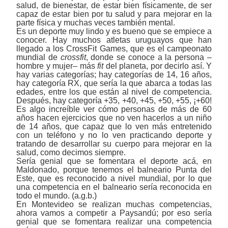
salud, de bienestar, de estar bien físicamente, de ser
capaz de estar bien por tu salud y para mejorar en la
parte física y muchas veces también mental.
Es un deporte muy lindo y es bueno que se empiece a
conocer. Hay muchos atletas uruguayos que han
llegado a los CrossFit Games, que es el campeonato
mundial de
crossfit
, donde se conoce a la persona ‒
hombre y mujer‒ más
fit
del planeta, por decirlo así. Y
hay varias categorías; hay categorías de 14, 16 años,
hay categoría RX, que sería la que abarca a todas las
edades, entre los que están al nivel de competencia.
Después, hay categoría +35, +40, +45, +50, +55, ¡+60!
Es algo increíble ver cómo personas de más de 60
años hacen ejercicios que no ven hacerlos a un niño
de 14 años, que capaz que lo ven más entretenido
con un teléfono y no lo ven practicando deporte y
tratando de desarrollar su cuerpo para mejorar en la
salud, como decimos siempre.
Sería genial que se fomentara el deporte acá, en
Maldonado, porque tenemos el balneario Punta del
Este, que es reconocido a nivel mundial, por lo que
una competencia en el balneario sería reconocida en
todo el mundo. (a.g.b.)
En Montevideo se realizan muchas competencias,
ahora vamos a competir a Paysandú; por eso sería
genial que se fomentara realizar una competencia