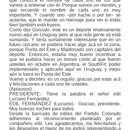
que conozca el nombre de cada uno de los que
vamos a entrenar con él. Porque somos un montón, y
que recuerde el nombre de cada uno es muy
importante. Y cuando uno ‒por hache o por be‒ se
ausenta, que te mande un mensaje para ver si estás
bien también está bueno.
Como dijo Gonzalo, este es un deporte relativamente
nuevo aquí en Uruguay pero al que más gente se está
sumando. Y sería sumamente interesante que en un
futuro cercano se pudiera hacer algo acá en la zona,
porque Punta del Este y Maldonado son capitales del
deporte. Entonces, estaría muy bueno incentivar a
que se pudiera hacer un torneo como al que fueron
ustedes en octubre en Argentina, el SouthFit; poder
implementarlo y aplicarlo aquí en Uruguay, y mejor
aún si fuera en Punta del Este.
Vuelvo a decirles: es un orgullo, gracias por estar acá
y felicitaciones a cada uno de ustedes.
(Aplausos).
PRESIDENTE.- Tiene la palabra el señor edil
Luciano Fernández.
EDIL FERNÁNDEZ (Luciano).- Gracias, presidente.
Muy buenas noches para todos.
Desde la bancada de ediles del Partido Colorado
adherimos al reconocimiento planteado por el
compañero edil. Les agradecemos, los felicitamos y
les deseamos el mejor de los éxitos representando a