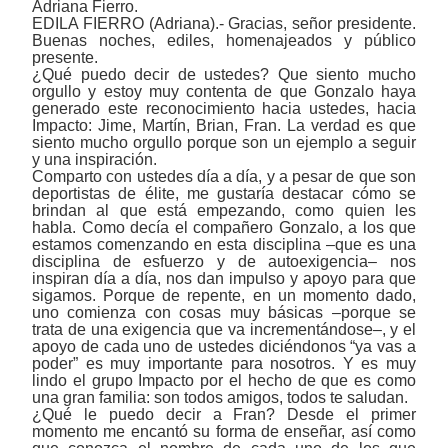
Adriana Fierro.
EDILA FIERRO (Adriana).- Gracias, señor presidente.
Buenas noches, ediles, homenajeados y público
presente.
¿Qué puedo decir de ustedes? Que siento mucho
orgullo y estoy muy contenta de que Gonzalo haya
generado este reconocimiento hacia ustedes, hacia
Impacto: Jime, Martín, Brian, Fran. La verdad es que
siento mucho orgullo porque son un ejemplo a seguir
y una inspiración.
Comparto con ustedes día a día, y a pesar de que son
deportistas de élite, me gustaría destacar cómo se
brindan al que está empezando, como quien les
habla. Como decía el compañero Gonzalo, a los que
estamos comenzando en esta disciplina ‒que es una
disciplina de esfuerzo y de autoexigencia‒ nos
inspiran día a día, nos dan impulso y apoyo para que
sigamos. Porque de repente, en un momento dado,
uno comienza con cosas muy básicas ‒porque se
trata de una exigencia que va incrementándose‒, y el
apoyo de cada uno de ustedes diciéndonos “ya vas a
poder” es muy importante para nosotros. Y es muy
lindo el grupo Impacto por el hecho de que es como
una gran familia: son todos amigos, todos te saludan.
¿Qué le puedo decir a Fran? Desde el primer
momento me encantó su forma de enseñar, así como