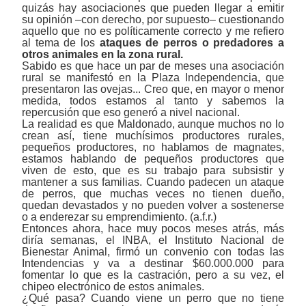
quizás hay asociaciones que pueden llegar a emitir
su opinión
‒
con derecho, por supuesto
‒
cuestionando
aquello que no es políticamente correcto y me refiero
al tema de los
ataques de perros o predadores a
otros animales en la zona rural.
Sabido es que hace un par de meses una asociación
rural se manifestó en la Plaza Independencia, que
presentaron las ovejas... Creo que, en mayor o menor
medida, todos estamos al tanto y sabemos la
repercusión que eso generó a nivel nacional.
La realidad es que Maldonado, aunque muchos no lo
crean así, tiene muchísimos productores rurales,
pequeños productores, no hablamos de magnates,
estamos hablando de pequeños productores que
viven de esto, que es su trabajo para subsistir y
mantener a sus familias. Cuando padecen un ataque
de perros, que muchas veces no tienen dueño,
quedan devastados y no pueden volver a sostenerse
o a enderezar su emprendimiento. (a.f.r.)
Entonces ahora, hace muy pocos meses atrás, más
diría semanas, el INBA, el Instituto Nacional de
Bienestar Animal, firmó un convenio con todas las
Intendencias y va a destinar $60.000.000 para
fomentar lo que es la castración, pero a su vez, el
chipeo electrónico de estos animales.
¿Qué pasa? Cuando viene un perro que no tiene