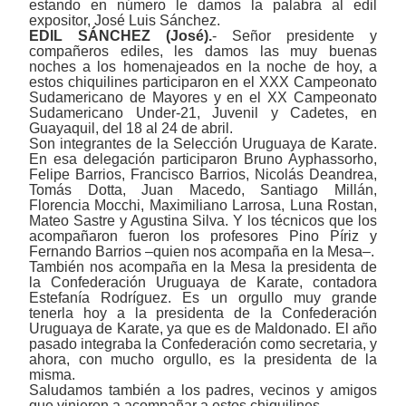
estando en número le damos la palabra al edil
expositor, José Luis Sánchez.
EDIL SÁNCHEZ (José).
- Señor presidente y
compañeros ediles, les damos las muy buenas
noches a los homenajeados en la noche de hoy, a
estos chiquilines participaron en el XXX Campeonato
Sudamericano de Mayores y en el XX Campeonato
Sudamericano Under-21, Juvenil y Cadetes, en
Guayaquil, del 18 al 24 de abril.
Son integrantes de la Selección Uruguaya de Karate.
En esa delegación participaron Bruno Ayphassorho,
Felipe Barrios, Francisco Barrios, Nicolás Deandrea,
Tomás Dotta, Juan Macedo, Santiago Millán,
Florencia Mocchi, Maximiliano Larrosa, Luna Rostan,
Mateo Sastre y Agustina Silva. Y los técnicos que los
acompañaron fueron los profesores Pino Píriz y
Fernando Barrios
‒
quien nos acompaña en la Mesa
‒
.
También nos acompaña en la Mesa la presidenta de
la Confederación Uruguaya de Karate, contadora
Estefanía Rodríguez. Es un orgullo muy grande
tenerla hoy a la presidenta de la Confederación
Uruguaya de Karate, ya que es de Maldonado. El año
pasado integraba la Confederación como secretaria, y
ahora, con mucho orgullo, es la presidenta de la
misma.
Saludamos también a los padres, vecinos y amigos
que vinieron a acompañar a estos chiquilines.