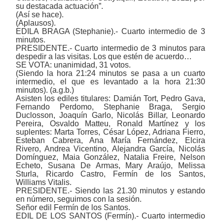
su destacada actuación”.
(Así se hace).
(Aplausos).
EDILA BRAGA (Stephanie).- Cuarto intermedio de 3
minutos.
PRESIDENTE.- Cuarto intermedio de 3 minutos para
despedir a las visitas. Los que estén de acuerdo…
SE VOTA: unanimidad, 31 votos.
(Siendo la hora 21:24 minutos se pasa a un cuarto
intermedio, el que es levantado a la hora 21:30
minutos). (a.g.b.)
Asisten los ediles titulares: Damián Tort, Pedro Gava,
Fernando Perdomo, Stephanie Braga, Sergio
Duclosson, Joaquín Garlo, Nicolás Billar, Leonardo
Pereira, Osvaldo Matteu, Ronald Martínez y los
suplentes: Marta Torres, César López, Adriana Fierro,
Esteban Cabrera, Ana María Fernández, Elcira
Rivero, Andrea Vicentino, Alejandra García, Nicolás
Domínguez, Maia González, Natalia Freire, Nelson
Echeto, Susana De Armas, Mary Araújo, Melissa
Sturla, Ricardo Castro, Fermín de los Santos,
Williams Vitalis.
PRESIDENTE.- Siendo las 21.30 minutos y estando
en número, seguimos con la sesión.
Señor edil Fermín de los Santos.
EDIL DE LOS SANTOS (Fermín).- Cuarto intermedio