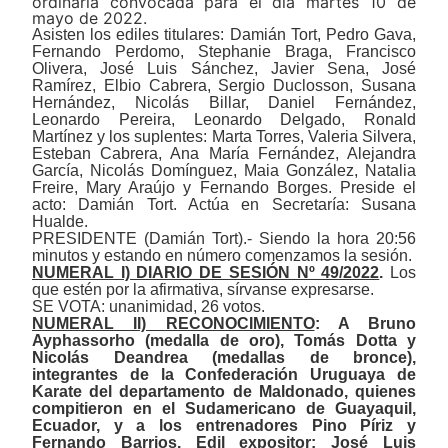
ordinaria convocada para el día martes 10 de
mayo de 2022.
Asisten los ediles titulares: Damián Tort, Pedro Gava,
Fernando Perdomo, Stephanie Braga, Francisco
Olivera, José Luis Sánchez, Javier Sena, José
Ramírez, Elbio Cabrera, Sergio Duclosson, Susana
Hernández, Nicolás Billar, Daniel Fernández,
Leonardo Pereira, Leonardo Delgado, Ronald
Martínez y los suplentes: Marta Torres, Valeria Silvera,
Esteban Cabrera, Ana María Fernández, Alejandra
García, Nicolás Domínguez, Maia González, Natalia
Freire, Mary Araújo y Fernando Borges. Preside el
acto: Damián Tort. Actúa en Secretaría: Susana
Hualde.
PRESIDENTE (Damián Tort).- Siendo la hora 20:56
minutos y estando en número comenzamos la sesión.
NUMERAL I) DIARIO DE SESIÓN Nº 49/2022
.
Los
que estén por la afirmativa, sírvanse expresarse.
SE VOTA: unanimidad, 26 votos.
NUMERAL II) RECONOCIMIENTO
:
A Bruno
Ayphassorho (medalla de oro), Tomás Dotta y
Nicolás Deandrea (medallas de bronce),
integrantes de la Confederación Uruguaya de
Karate del departamento de Maldonado, quienes
compitieron en el Sudamericano de Guayaquil,
Ecuador, y a los entrenadores Pino Píriz y
Fernando Barrios. Edil expositor: José Luis