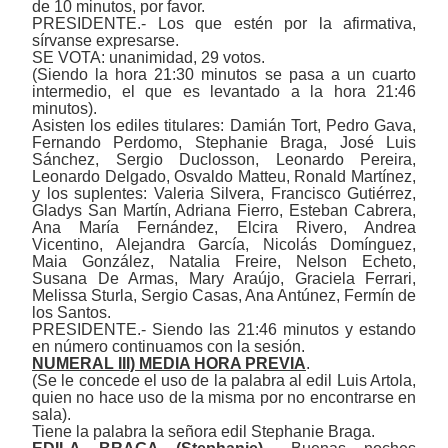
de 10 minutos, por favor.
PRESIDENTE.- Los que estén por la afirmativa,
sírvanse expresarse.
SE VOTA: unanimidad, 29 votos.
(Siendo la hora 21:30 minutos se pasa a un cuarto
intermedio, el que es levantado a la hora 21:46
minutos).
Asisten los ediles titulares: Damián Tort, Pedro Gava,
Fernando Perdomo, Stephanie Braga, José Luis
Sánchez, Sergio Duclosson, Leonardo Pereira,
Leonardo Delgado, Osvaldo Matteu, Ronald Martínez,
y los suplentes: Valeria Silvera, Francisco Gutiérrez,
Gladys San Martín, Adriana Fierro, Esteban Cabrera,
Ana María Fernández, Elcira Rivero, Andrea
Vicentino, Alejandra García, Nicolás Domínguez,
Maia González, Natalia Freire, Nelson Echeto,
Susana De Armas, Mary Araújo, Graciela Ferrari,
Melissa Sturla, Sergio Casas, Ana Antúnez, Fermín de
los Santos.
PRESIDENTE.- Siendo las 21:46 minutos y estando
en número continuamos con la sesión.
NUMERAL III) MEDIA HORA PREVIA
.
(Se le concede el uso de la palabra al edil Luis Artola,
quien no hace uso de la misma por no encontrarse en
sala).
Tiene la palabra la señora edil Stephanie Braga.