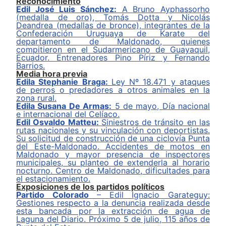
Reconocimiento
Edil José Luis Sánchez:
A
Bruno
Ayphassorho
(medalla de oro), Tomás Dotta y Nicolás
Deandrea (medallas de bronce), integrantes de la
Confederación Uruguaya de Karate del
departamento de Maldonado, quienes
compitieron en el Sudarmericano de Guayaquil,
Ecuador. Entrenadores Pino Píriz y Fernando
Barrios.
Media
h
ora
p
revia
Edil
a Stephanie Braga
:
Ley Nº 18.471 y ataques
de perros o predadores a otros animales en la
zona rural.
Edil
a Susana De Armas
:
5 de mayo, Día nacional
e internacional del Celíaco.
Edil Osvaldo Matteu:
Siniestros de tránsito en las
rutas nacionales y su vinculación con deportistas.
Su solicitud de construcción de una ciclovía Punta
del Este-Maldonado. Accidentes de motos en
Maldonado y mayor presencia de inspectores
municipales, su planteo de extenderla al horario
nocturno. Centro de Maldonado, dificultades para
el estacionamiento.
Exposiciones de los partidos políticos
Partido Colorado
–
E
dil
Ignacio Garateguy
:
G
estiones respecto a la denuncia realizada desde
esta bancada por la extracción de agua de
Laguna del Diario.
Próximo 5 de julio, 115 años de