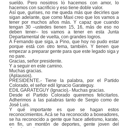
sueldo. Pero nosotros lo hacemos con amor, lo
hacemos con sacrificio y eso tiene doble valor.
Así que, gurises, no me queda más que decirles que
sigan adelante, que como Maxi creo que los vamos a
tener por muchos años más. Y capaz que cuando
tengan 30 ‒ustedes tienen 15, 16, más de eso no
deben tener‒ los vamos a tener en esta Junta
Departamental de vuelta, con grandes logros.
A Fernando que siga, a Pino, que hoy no pudo estar
porque está con otro tema, también. Y tienen que
empezar a preparar gente para que este legado siga y
no pare.
Gracias, señor presidente.
Y a seguir en este camino.
Muchas gracias.
(Aplausos).
PRESIDENTE.- Tiene la palabra, por el Partido
Colorado, el señor edil Ignacio Garateguy.
EDIL GARATEGUY (Ignacio).-
Muchas gracias.
Desde el Partido Colorado queremos felicitarlos.
Adherimos a las palabras tanto de Sergio como de
José Luis.
Y qué importante es que se hagan estos
reconocimientos. Acá se ha reconocido a boxeadores,
se ha reconocido a gente que hace atletismo, karate,
en fin, un montón de deportes, gente joven del