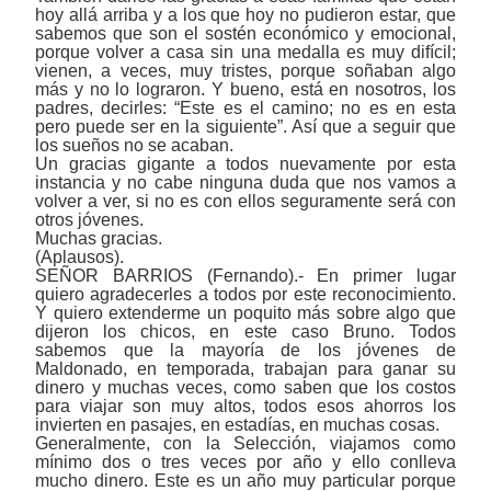
hoy allá arriba y a los que hoy no pudieron estar, que
sabemos que son el sostén económico y emocional,
porque volver a casa sin una medalla es muy difícil;
vienen, a veces, muy tristes, porque soñaban algo
más y no lo lograron. Y bueno, está en nosotros, los
padres, decirles: “Este es el camino; no es en esta
pero puede ser en la siguiente”. Así que a seguir que
los sueños no se acaban.
Un gracias gigante a todos nuevamente por esta
instancia y no cabe ninguna duda que nos vamos a
volver a ver, si no es con ellos seguramente será con
otros jóvenes.
Muchas gracias.
(Aplausos).
SEÑOR BARRIOS (Fernando).- En primer lugar
quiero agradecerles a todos por este reconocimiento.
Y quiero extenderme un poquito más sobre algo que
dijeron los chicos, en este caso Bruno. Todos
sabemos que la mayoría de los jóvenes de
Maldonado, en temporada, trabajan para ganar su
dinero y muchas veces, como saben que los costos
para viajar son muy altos, todos esos ahorros los
invierten en pasajes, en estadías, en muchas cosas.
Generalmente, con la Selección, viajamos como
mínimo dos o tres veces por año y ello conlleva
mucho dinero. Este es un año muy particular porque