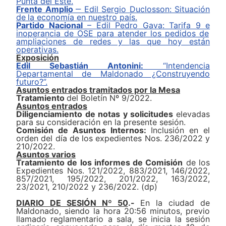
Punta del Este.
Frente Amplio
‒
E
dil
Sergio Duclosson
:
Situación
de
la economía
en nuestro país.
Partido Nacional
–
E
dil
Pedro Gava
:
Tarifa 9 e
inoperancia de OSE para atender los pedidos de
ampliaciones de red
es
y
las
que hoy están
operativas.
Exposici
ón
Edil
Sebastián Antonini
:
“Intendencia
Departamental de Maldonado ¿Construyendo
futuro?”.
Asuntos entrados tramitados por la Mesa
Tratamiento
del Boletín Nº 9/2022.
Asuntos entrados
Diligenciamiento de notas y solicitudes
elevadas
para su consideración en la presente sesión.
Comisión de Asuntos Internos:
I
nclusión en el
orden del día de los expedientes Nos.
236/2022
y
210/2022.
Asuntos varios
Tratamiento de los informes de Comisión
de los
Expedientes
Nos.
121/2022,
883/2021, 146/2022,
857/2021, 195/2022, 201/2022, 163/2022,
23/2021,
210/2022 y 236/2022
.
(dp)
DIARIO DE SESI
ÓN Nº 50
.-
En la ciudad de
Maldonado, siendo la hora 20:56 minutos, previo
llamado reglamentario a sala, se inicia la sesión