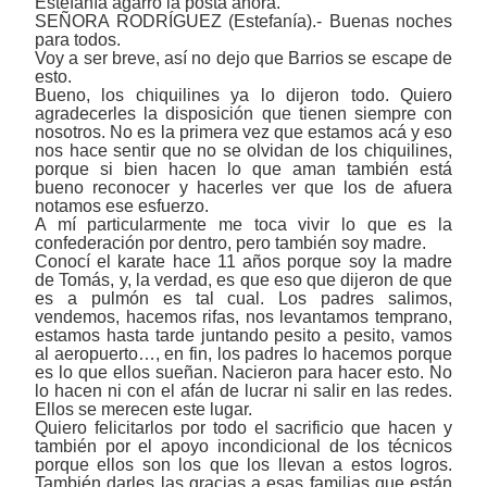
Estefanía agarró la posta ahora.
SEÑORA RODRÍGUEZ (Estefanía).- Buenas noches
para todos.
Voy a ser breve, así no dejo que Barrios se escape de
esto.
Bueno, los chiquilines ya lo dijeron todo. Quiero
agradecerles la disposición que tienen siempre con
nosotros. No es la primera vez que estamos acá y eso
nos hace sentir que no se olvidan de los chiquilines,
porque si bien hacen lo que aman también está
bueno reconocer y hacerles ver que los de afuera
notamos ese esfuerzo.
A mí particularmente me toca vivir lo que es la
confederación por dentro, pero también soy madre.
Conocí el karate hace 11 años porque soy la madre
de Tomás, y, la verdad, es que eso que dijeron de que
es a pulmón es tal cual. Los padres salimos,
vendemos, hacemos rifas, nos levantamos temprano,
estamos hasta tarde juntando pesito a pesito, vamos
al aeropuerto…, en fin, los padres lo hacemos porque
es lo que ellos sueñan. Nacieron para hacer esto. No
lo hacen ni con el afán de lucrar ni salir en las redes.
Ellos se merecen este lugar.
Quiero felicitarlos por todo el sacrificio que hacen y
también por el apoyo incondicional de los técnicos
porque ellos son los que los llevan a estos logros.
También darles las gracias a esas familias que están