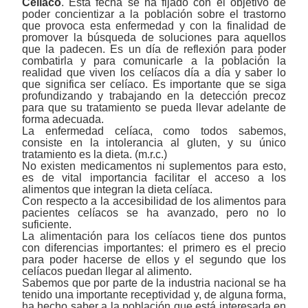
Celíaco
. Esta fecha se ha fijado con el objetivo de
poder concientizar a la población sobre el trastorno
que provoca esta enfermedad y con la finalidad de
promover la búsqueda de soluciones para aquellos
que la padecen. Es un día de reflexión para poder
combatirla y para comunicarle a la población la
realidad que viven los celíacos día a día y saber lo
que significa ser celíaco. Es importante que se siga
profundizando y trabajando en la detección precoz
para que su tratamiento se pueda llevar adelante de
forma adecuada.
La enfermedad celíaca, como todos sabemos,
consiste en la intolerancia al gluten, y su único
tratamiento es la dieta. (m.r.c.)
No existen medicamentos ni suplementos para esto,
es de vital importancia facilitar el acceso a los
alimentos que integran la dieta celíaca.
Con respecto a la accesibilidad de los alimentos para
pacientes celíacos se ha avanzado, pero no lo
suficiente.
La alimentación para los celíacos tiene dos puntos
con diferencias importantes: el primero es el precio
para poder hacerse de ellos y el segundo que los
celíacos puedan llegar al alimento.
Sabemos que por parte de la industria nacional se ha
tenido una importante receptividad y, de alguna forma,
ha hecho saber a la población que está interesada en