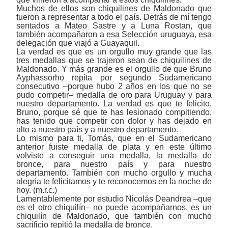
Muchos de ellos son chiquilines de Maldonado que
fueron a representar a todo el país. Detrás de mí tengo
sentados a Mateo Sastre y a Luna Rostan, que
también acompañaron a esa Selección uruguaya, esa
delegación que viajó a Guayaquil.
La verdad es que es un orgullo muy grande que las
tres medallas que se trajeron sean de chiquilines de
Maldonado. Y más grande es el orgullo de que Bruno
Ayphassorho repita por segundo Sudamericano
consecutivo
‒
porque hubo 2 años en los que no se
pudo competir
‒
medalla de oro para Uruguay y para
nuestro departamento. La verdad es que te felicito,
Bruno, porque sé que te has lesionado compitiendo,
has tenido que competir con dolor y has dejado en
alto a nuestro país y a nuestro departamento.
Lo mismo para ti, Tomás, que en el Sudamericano
anterior fuiste medalla de plata y en este último
volviste a conseguir una medalla, la medalla de
bronce, para nuestro país y para nuestro
departamento. También con mucho orgullo y mucha
alegría te felicitamos y te reconocemos en la noche de
hoy. (m.r.c.)
Lamentablemente por estudio Nicolás Deandrea ‒que
es el otro chiquilín‒ no puede acompañarnos, es un
chiquilín de Maldonado, que también con mucho
sacrificio repitió la medalla de bronce.