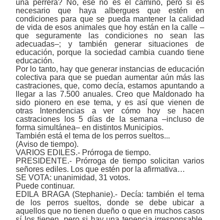
una perrera? No, ese no es el camino, pero sí es
necesario que haya albergues que estén en
condiciones para que se pueda mantener la calidad
de vida de esos animales que hoy están en la calle ‒
que seguramente las condiciones no sean las
adecuadas‒; y también generar situaciones de
educación, porque la sociedad cambia cuando tiene
educación.
Por lo tanto, hay que generar instancias de educación
colectiva para que se puedan aumentar aún más las
castraciones, que, como decía, estamos apuntando a
llegar a las 7.500 anuales. Creo que Maldonado ha
sido pionero en ese tema, y es así que vienen de
otras Intendencias a ver cómo hoy se hacen
castraciones los 5 días de la semana ‒incluso de
forma simultánea‒ en distintos Municipios.
También está el tema de los perros sueltos...
(Aviso de tiempo).
VARIOS EDILES.- Prórroga de tiempo.
PRESIDENTE.- Prórroga de tiempo solicitan varios
señores ediles. Los que estén por la afirmativa…
SE VOTA: unanimidad, 31 votos.
Puede continuar.
EDILA BRAGA (Stephanie).- Decía: también el tema
de los perros sueltos, donde se debe ubicar a
aquellos que no tienen dueño o que en muchos casos
sí los tienen, pero si hay una tenencia irresponsable,