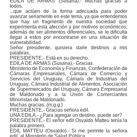
EDILA DE ARMAS (Susana).- Muchas gracias a
todos.
...que actúen de la forma adecuada para poder
avanzar seriamente en este tema, ya que entendemos
que hay un fragmento de nuestra sociedad que
experimenta esta afección y por motivos económicos,
además de ser alimentos diferenciales, se le dificulta
llegar a estos por encontrarse en una situación de
vulnerabilidad.
Señor presidente, quisiera darle destinos a mis
palabras.
PRESIDENTE.- Está en su derecho.
EDILA DE ARMAS (Susana).- Gracias.
Ministerio de Economía y Finanzas, Confederación de
Cámaras Empresariales, Cámara de Comercio y
Servicios del Uruguay, Cámara de Industrias del
Uruguay, Cámara Industrial de Alimentos, Asociación
de Supermercados del Uruguay, Cámara Empresarial
de Maldonado y a la Unión de Comerciantes
Minoristas de Maldonado.
Muchas gracias. (m.g.g.)
PRESIDENTE.- Gracias señora edil.
UNA EDILA.- ¿Para agregar un destino, puede ser?
PRESIDENTE.- El señor edil Osvaldo Matteu tenía la
palabra primero.
EDIL MATTEU (Osvaldo).- Si me permite la señora
edil, al Ministerio de Salud Pública.