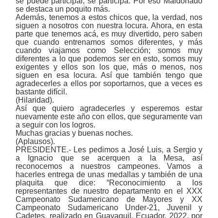
se puede participar, se participa. Por eso Maldonado
se destaca un poquito más.
Además, tenemos a estos chicos que, la verdad, nos
siguen a nosotros con nuestra locura. Ahora, en esta
parte que tenemos acá, es muy divertido, pero saben
que cuando entrenamos somos diferentes, y más
cuando viajamos como Selección; somos muy
diferentes a lo que podemos ser en esto, somos muy
exigentes y ellos son los que, más o menos, nos
siguen en esa locura. Así que también tengo que
agradecerles a ellos por soportarnos, que a veces es
bastante difícil.
(Hilaridad).
Así que quiero agradecerles y esperemos estar
nuevamente este año con ellos, que seguramente van
a seguir con los logros.
Muchas gracias y buenas noches.
(Aplausos).
PRESIDENTE.- Les pedimos a José Luis, a Sergio y
a Ignacio que se acerquen a la Mesa, así
reconocemos a nuestros campeones. Vamos a
hacerles entrega de unas medallas y también de una
plaquita que dice: “Reconocimiento a los
representantes de nuestro departamento en el XXX
Campeonato Sudamericano de Mayores y XX
Campeonato Sudamericano Under-21, Juvenil y
Cadetes, realizado en Guayaquil, Ecuador, 2022, por