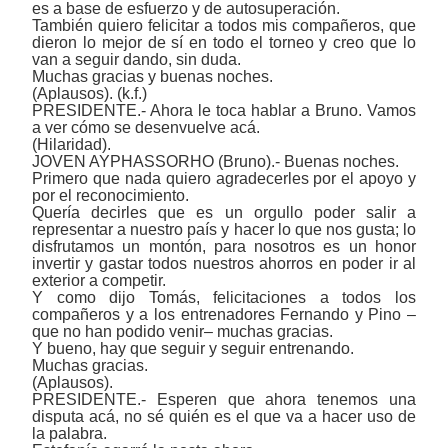
es a base de esfuerzo y de autosuperación.
También quiero felicitar a todos mis compañeros, que
dieron lo mejor de sí en todo el torneo y creo que lo
van a seguir dando, sin duda.
Muchas gracias y buenas noches.
(Aplausos). (k.f.)
PRESIDENTE.- Ahora le toca hablar a Bruno. Vamos
a ver cómo se desenvuelve acá.
(Hilaridad).
JOVEN AYPHASSORHO (Bruno).- Buenas noches.
Primero que nada quiero agradecerles por el apoyo y
por el reconocimiento.
Quería decirles que es un orgullo poder salir a
representar a nuestro país y hacer lo que nos gusta; lo
disfrutamos un montón, para nosotros es un honor
invertir y gastar todos nuestros ahorros en poder ir al
exterior a competir.
Y como dijo Tomás, felicitaciones a todos los
compañeros y a los entrenadores Fernando y Pino –
que no han podido venir– muchas gracias.
Y bueno, hay que seguir y seguir entrenando.
Muchas gracias.
(Aplausos).
PRESIDENTE.- Esperen que ahora tenemos una
disputa acá, no sé quién es el que va a hacer uso de
la palabra.