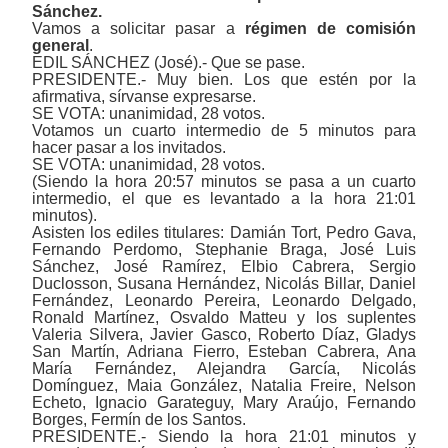
Sánchez.
Vamos a solicitar pasar a
régimen de comisión
general
.
EDIL SÁNCHEZ (José).- Que se pase.
PRESIDENTE.- Muy bien. Los que estén por la
afirmativa, sírvanse expresarse.
SE VOTA: unanimidad, 28 votos.
Votamos un cuarto intermedio de 5 minutos para
hacer pasar a los invitados.
SE VOTA: unanimidad, 28 votos.
(Siendo la hora 20:57 minutos se pasa a un cuarto
intermedio, el que es levantado a la hora 21:01
minutos).
Asisten los ediles titulares: Damián Tort, Pedro Gava,
Fernando Perdomo, Stephanie Braga, José Luis
Sánchez, José Ramírez, Elbio Cabrera, Sergio
Duclosson, Susana Hernández, Nicolás Billar, Daniel
Fernández, Leonardo Pereira, Leonardo Delgado,
Ronald Martínez, Osvaldo Matteu y los suplentes
Valeria Silvera, Javier Gasco, Roberto Díaz, Gladys
San Martín, Adriana Fierro, Esteban Cabrera, Ana
María Fernández, Alejandra García, Nicolás
Domínguez, Maia González, Natalia Freire, Nelson
Echeto, Ignacio Garateguy, Mary Araújo, Fernando
Borges, Fermín de los Santos.
PRESIDENTE.- Siendo la hora 21:01 minutos y