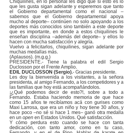
Chiquilines, en lo personal les digo que si esto es lo
que les gusta sigan adelante y esperemos que tanto
el Gobierno departamental como el nacional ‒
sabemos que el Gobierno departamental apoya
mucho al deporte‒ continúen no solo apoyando a los
deportes más conocidos sino también a este deporte
que es importante, en donde a estos chiquilines le
enseñan disciplina ‒además del deporte‒ y ellos lo
hacen con mucha satisfacción y alegría.
Vuelvo a felicitarlos, chiquilines, sigan adelante por
muchas medallas más.
(Aplausos). (m.g.g.)
PRESIDENTE.- Tiene la palabra el edil Sergio
Duclosson por el Frente Amplio.
EDIL DUCLOSSON (Sergio).
- Gracias presidente.
Les doy la bienvenida a los visitantes, a la señora
presidenta, al amigo Fernando, a los competidores y a
las familias que hoy está acompañándolos.
¡¿Qué podemos decir de esto?!, sobre a todo a
Fernando. Estaba haciendo memoria de que hace
como 15 años te recibíamos acá con gurises como
Maxi Larrosa, que era un niño y hoy tiene 30 años, y
hace poco ‒no sé si hace 1 mes‒ ganó otra medalla
en un
open
en Estados Unidos. Qué satisfacción.
Y cómo perdura esto cuando se hace con tanta
dedicación, con tanto amor, como en tu caso,
Fernando, y en el de Pino. Hablar de karate en