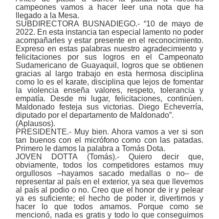
campeones vamos a hacer leer una nota que ha
llegado a la Mesa.
SUBDIRECTORA BUSNADIEGO.- “10 de mayo de
2022. En esta instancia tan especial lamento no poder
acompañarles y estar presente en el reconocimiento.
Expreso en estas palabras nuestro agradecimiento y
felicitaciones por sus logros en el Campeonato
Sudamericano de Guayaquil, logros que se obtienen
gracias al largo trabajo en esta hermosa disciplina
como lo es el karate, disciplina que lejos de fomentar
la violencia enseña valores, respeto, tolerancia y
empatía. Desde mi lugar, felicitaciones, continúen.
Maldonado festeja sus victorias. Diego Echeverría,
diputado por el departamento de Maldonado”.
(Aplausos).
PRESIDENTE.- Muy bien. Ahora vamos a ver si son
tan buenos con el micrófono como con las patadas.
Primero le damos la palabra a Tomás Dota.
JOVEN DOTTA (Tomás).-
Quiero decir que,
obviamente, todos los competidores estamos muy
orgullosos –hayamos sacado medallas o no– de
representar al país en el exterior, ya sea que llevemos
al país al podio o no. Creo que el honor de ir y pelear
ya es suficiente; el hecho de poder ir, divertirnos y
hacer lo que todos amamos. Porque como se
mencionó, nada es gratis y todo lo que conseguimos