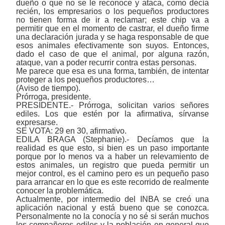
dueño o que no se le reconoce y ataca, como decía
recién, los empresarios o los pequeños productores
no tienen forma de ir a reclamar; este chip va a
permitir que en el momento de castrar, el dueño firme
una declaración jurada y se haga responsable de que
esos animales efectivamente son suyos. Entonces,
dado el caso de que el animal, por alguna razón,
ataque, van a poder recurrir contra estas personas.
Me parece que esa es una forma, también, de intentar
proteger a los pequeños productores…
(Aviso de tiempo).
Prórroga, presidente.
PRESIDENTE.- Prórroga, solicitan varios señores
ediles. Los que estén por la afirmativa, sírvanse
expresarse.
SE VOTA: 29 en 30, afirmativo.
EDILA BRAGA (Stephanie).- Decíamos que la
realidad es que esto, si bien es un paso importante
porque por lo menos va a haber un relevamiento de
estos animales, un registro que pueda permitir un
mejor control, es el camino pero es un pequeño paso
para arrancar en lo que es este recorrido de realmente
conocer la problemática.
Actualmente, por intermedio del INBA se creó una
aplicación nacional y está bueno que se conozca.
Personalmente no la conocía y no sé si serán muchos
los compañeros ediles y la población en general que