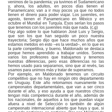
venimos de la pandemia; ya tuvimos el Sudamericano
y, ahora, los adultos, en pocos días tienen el
Panamericano; van a ir muy pocos ya que no todos
tienen el dinero para poder viajar. Los juveniles, en
agosto, tienen el Panamericano en México y en
octubre el Mundial en Turquía.
Esos serían los pasos
que tenemos con los juveniles más que nada. (c.g)
Hay algo sobre lo que hablaron José Luis y Sergio,
que son los que han seguido un poco nuestra
trayectoria; Sergio dijo que hace muchos años que
estamos metidos en esto ‒es la verdad‒, en lo que es
la parte competitiva, y bueno, Maldonado se destaca
porque hemos aprendido a trabajar unidos. Somos
varios los profesores que trabajamos y tenemos
nuestras diferencias, pero esas diferencias no las
hemos usado para separarnos, sino que al revés, las
usamos para unirnos más y tratar de superarnos.
Por ejemplo, en Maldonado tenemos un circuito
competitivo que no hay en ningún otro departamento
en Uruguay. Este año retomamos nuevamente los
campeonatos departamentales, que van a ser cinco
durante el año, y eso ayuda a que nuestros chicos
tengan más competencia durante el año, además de
los nacionales, de aquellos a los que puedan viajar
afuera a nivel de Selección o también de algún
campeonato internacional abierto que haya y que, si