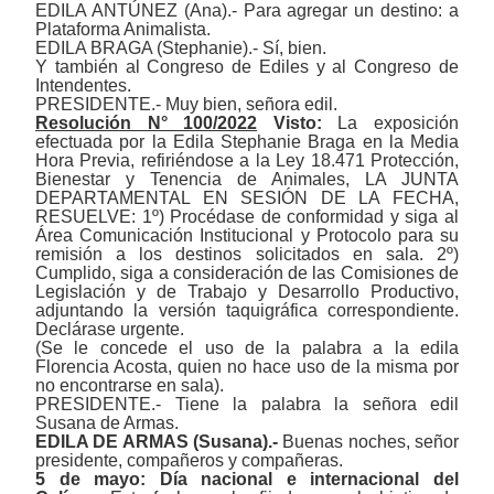
EDILA ANTÚNEZ (Ana).- Para agregar un destino: a
Plataforma Animalista.
EDILA BRAGA (Stephanie).- Sí, bien.
Y también al Congreso de Ediles y al Congreso de
Intendentes.
PRESIDENTE.- Muy bien, señora edil.
Resolución N° 100/2022
Visto:
La exposición
efectuada por la Edila Stephanie Braga en la Media
Hora Previa, refiriéndose a la Ley 18.471 Protección,
Bienestar y Tenencia de Animales, LA JUNTA
DEPARTAMENTAL EN SESIÓN DE LA FECHA,
RESUELVE: 1º) Procédase de conformidad y siga al
Área Comunicación Institucional y Protocolo para su
remisión a los destinos solicitados en sala. 2º)
Cumplido, siga a consideración de las Comisiones de
Legislación y de Trabajo y Desarrollo Productivo,
adjuntando la versión taquigráfica correspondiente.
Declárase urgente.
(Se le concede el uso de la palabra a la edila
Florencia Acosta, quien no hace uso de la misma por
no encontrarse en sala).
PRESIDENTE.- Tiene la palabra la señora edil
Susana de Armas.
EDILA DE ARMAS (Susana).-
Buenas noches, señor
presidente, compañeros y compañeras.
5 de mayo: Día nacional e internacional del