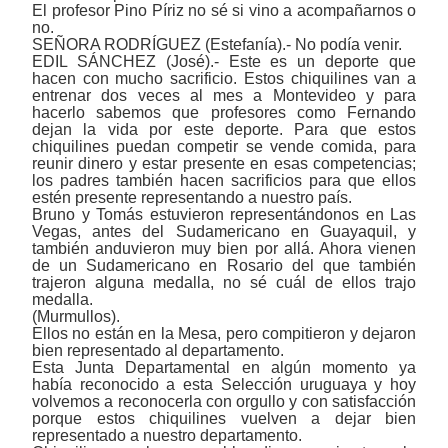
El profesor Pino Píriz no sé si vino a acompañarnos o
no.
SEÑORA RODRÍGUEZ (Estefanía).- No podía venir.
EDIL SÁNCHEZ (José).- Este es un deporte que
hacen con mucho sacrificio. Estos chiquilines van a
entrenar dos veces al mes a Montevideo y para
hacerlo sabemos que profesores como Fernando
dejan la vida por este deporte. Para que estos
chiquilines puedan competir se vende comida, para
reunir dinero y estar presente en esas competencias;
los padres también hacen sacrificios para que ellos
estén presente representando a nuestro país.
Bruno y Tomás estuvieron representándonos en Las
Vegas, antes del Sudamericano en Guayaquil, y
también anduvieron muy bien por allá. Ahora vienen
de un Sudamericano en Rosario del que también
trajeron alguna medalla, no sé cuál de ellos trajo
medalla.
(Murmullos).
Ellos no están en la Mesa, pero compitieron y dejaron
bien representado al departamento.
Esta Junta Departamental en algún momento ya
había reconocido a esta Selección uruguaya y hoy
volvemos a reconocerla con orgullo y con satisfacción
porque estos chiquilines vuelven a dejar bien
representado a nuestro departamento.