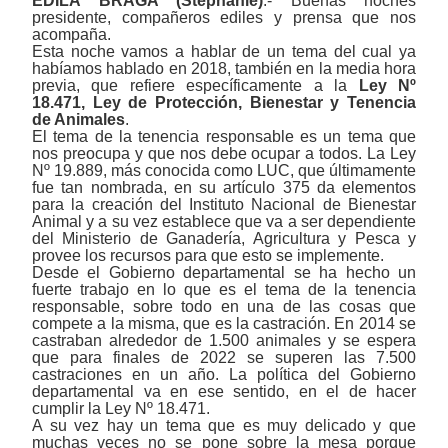
EDILA BRAGA (Stephanie)
.- Buenas noches
presidente, compañeros ediles y prensa que nos
acompaña.
Esta noche vamos a hablar de un tema del cual ya
habíamos hablado en 2018, también en la media hora
previa, que refiere específicamente a la
Ley Nº
18.471,
Ley de Protección, Bienestar y Tenencia
de Animales
.
El tema de la tenencia responsable es un tema que
nos preocupa y que nos debe ocupar a todos. La Ley
Nº 19.889, más conocida como LUC, que últimamente
fue tan nombrada, en su artículo 375 da elementos
para la creación del Instituto Nacional de Bienestar
Animal y a su vez establece que va a ser dependiente
del Ministerio de Ganadería, Agricultura y Pesca y
provee los recursos para que esto se implemente.
Desde el Gobierno departamental se ha hecho un
fuerte trabajo en lo que es el tema de la tenencia
responsable, sobre todo en una de las cosas que
compete a la misma, que es la castración. En 2014 se
castraban alrededor de 1.500 animales y se espera
que para finales de 2022 se superen las 7.500
castraciones en un año. La política del Gobierno
departamental va en ese sentido, en el de hacer
cumplir la Ley Nº 18.471.
A su vez hay un tema que es muy delicado y que
muchas veces no se pone sobre la mesa porque