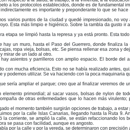
to a los protocolos establecidos, donde es de fundamental im
 indirectamente es importante y preponderante lo que se hace
mos varios puntos de la ciudad y quedé impresionado, no voy 
oyo. Esta más limpio e higiénico. Sobre la rambla da gusto ir a
a etapa se limpió hasta la represa y ya está pronto. Esta tod
 hay un muro, hasta el Paso del Guerrero, donde finaliza la 
cajas, ropa vieja, bolsas, etc. Se piensa rellenar esa zona y d
 mirar de un lado al otro.
hay asientos y parrilleros con amplio espacio. El borde del
o con mucha eficiencia. Esto no se había realizado antes, quiz
ce y podemos utilizar. Se va haciendo con la poca maquinaria 
 sería ampliar el parque; creo que al finalizar veremos de un l
 elemento primordial; al sacar vasos, bolsas de nylon de tod
mpaña de otras enfermedades que lo hacen más virulento; por
gado el momento también surgirán opciones de trabajo, a estar
guimos por la calle Islas Canarias, llegando hasta la Ruta 9. 
ó la corriente, se amplió la calle, se están refaccionando los 
hora se pasa con facilidad, aunque es angosto.
bía por la calle y por la vereda, se determinaron con precisió