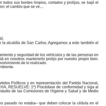
todos sus bordes limpios, cortados y prolijos, se bajó el
son: el cambio que se ve…
lí.
de la alcaldía de San Carlos. Agregamos a esto también el
amiento y seguridad de los vehículos y de las personas en
tá en nosotros mantenerlo prolijo por nuestro propio bien.
volvimiento de lo realizado.
Ambiente.
tidos Políticos y en representación del Partido Nacional,
HA, RESUELVE: 1º) Procédase de conformidad y siga al
a estudio de las Comisiones de Higiene y Salud y de Medio
tes pasado no estaba‒ que deben colocar la cédula en el