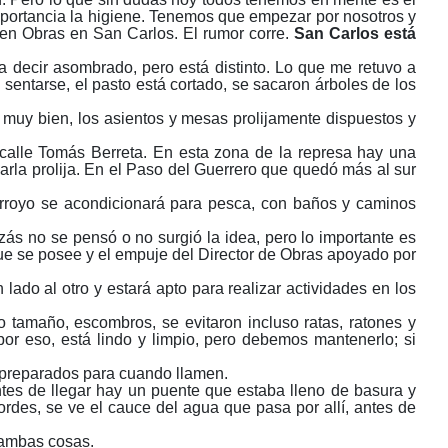
portancia la higiene. Tenemos que empezar por nosotros y
 en Obras en San Carlos. El rumor corre.
San Carlos está
a decir asombrado, pero está distinto. Lo que me retuvo a
 sentarse, el pasto está cortado, se sacaron árboles de los
o muy bien, los asientos y mesas prolijamente dispuestos y
calle Tomás Berreta. En esta zona de la represa hay una
ejarla prolija. En el Paso del Guerrero que quedó más al sur
 arroyo se acondicionará para pesca, con baños y caminos
ás no se pensó o no surgió la idea, pero lo importante es
que se posee y el empuje del Director de Obras apoyado por
ado al otro y estará apto para realizar actividades en los
o tamaño, escombros, se evitaron incluso ratas, ratones y
 eso, está lindo y limpio, pero debemos mantenerlo; si
 preparados para cuando llamen.
Antes de llegar hay un puente que estaba lleno de basura y
bordes, se ve el cauce del agua que pasa por allí, antes de
n ambas cosas.