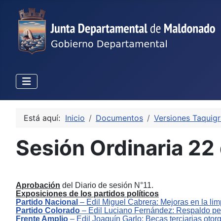
Está aquí:
Inicio
Documentos
Versiones Taquigr
Sesión Ordinaria 22
Aprobación
del Diario de sesión N°11.
Exposiciones de los partidos políticos
Partido Nacional
–
Edil
M
iguel Cabrera
:
Mejoras en la lim
Partido Colorado
–
Edil
L
uciano Fernández
:
Re
spaldo pe
Frente Amplio
–
Edil
Joaquín Garlo
:
Becas terciarias otor