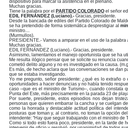
dispositivo para marcar la asistencia en el plenario.
Muchas gracias.
Tiene la palabra por el
PARTIDO COLORADO
el señor ed
EDIL
FERNÁNDEZ (Luciano).-
Gracias, presidente.
Desde la bancada de ediles del Partido Colorado de Mald
se ha pretendido de forma sistemática desprestigiar al
min
ministro…
(Murmullos).
PRESIDENTE.- Vamos a amparar en el uso de la palabra al 
Muchas gracias.
EDIL FERNÁNDEZ (Luciano).- Gracias, presidente.
Asimismo, lamentamos el manejo oportunista que se ha utili
Me resulta ilógico pensar que se solicite su renuncia cuan
cometió delito alguno y no es investigado en la causa. (m.g
Es más, de hecho aclara que las conversaciones se dan p
que se estaba investigando.
Yo me pregunto, señor presidente: ¿qué es lo extraño o d
oportunidades a hacer denuncias y no había tenido respues
caso ‒que es el ministro de Turismo‒, cuando constata qu
Punta del Este, más precisamente en la parada 23 de playa
Por suerte, presidente, estos episodios nos dejan trist
personas que quieren embarrar la cancha y se cuelgan de c
como la honrada y destacable actitud política del inte
posturas que toman y, al contrario, no toman la opción del
intendente: “Hay que seguir trabajando con el ministro de 
Como si todo esto fuera poco, presidente, en la tarde de 
intervenir de oficio y resolvió, por unanimidad de todos s