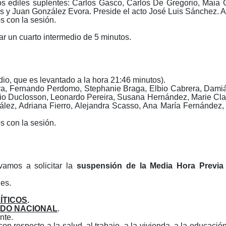
os ediles suplentes: Carlos Gasco, Carlos De Gregorio, Maia 
s y Juan González Evora. Preside el acto José Luis Sánchez. 
 con la sesión.
 un cuarto intermedio de 5 minutos.
io, que es levantado a la hora 21:46 minutos).
ava, Fernando Perdomo, Stephanie Braga, Elbio Cabrera, Damiá
o Duclosson, Leonardo Pereira, Susana Hernández, Marie Clair
lez, Adriana Fierro, Alejandra Scasso, Ana María Fernández, 
 con la sesión.
amos a solicitar la
suspensión de la Media Hora Previa
es.
ÍTICOS
.
IDO NACIONAL
.
nte.
con respecto a la salud, al trabajo, a la vivienda, a la educac