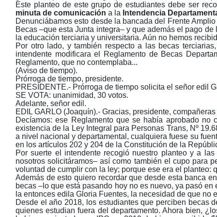
Este planteo de este grupo de estudiantes debe ser rec
minuta de comunicación
a la
Intendencia Departament
Denunciábamos esto desde la bancada del Frente Amplio e
Becas
‒
que esta Junta integra
‒
y que además el pago de l
la educación terciaria y universitaria. Aún no hemos recib
Por otro lado, y también respecto a las becas terciari
intendente modificara el Reglamento de Becas Departam
Reglamento, que no contemplaba...
(Aviso de tiempo).
Prórroga de tiempo, presidente.
PRESIDENTE.- Prórroga de tiempo solicita el señor edil Ga
SE VOTA: unanimidad, 30 votos.
Adelante, señor edil.
EDIL GARLO (Joaquín).- Gracias, presidente, compañeras
Decíamos: ese Reglamento que se había aprobado no con
existencia de la Ley Integral para Personas Trans, Nº 19.
a nivel nacional y departamental, cualquiera fuese su fuen
en los artículos 202 y 204 de la Constitución de la Repúbli
Por suerte el intendente recogió nuestro planteo y a l
nosotros solicitáramos
‒
así como también el cupo para pe
voluntad de cumplir con la ley; porque ese era el planteo: q
Además de esto quiero recordar que desde esta banca en e
becas –lo que está pasando hoy no es nuevo, ya pasó en 
la entonces edila Gloria Fuentes, la necesidad de que no ex
Desde el año 2018, los estudiantes que perciben becas d
quienes estudian fuera del departamento. Ahora bien, ¿l