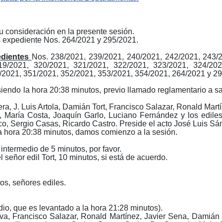
 consideración en la presente sesión.
s
e
xpediente N
os.
264/2021
y
295/2021.
edientes
Nos.
238/2021,
239/2021, 240/2021, 242/2021, 243/
19/2021, 320/2021, 321/2021, 322/2021, 323/2021, 324/20
/2021,
351/2021, 352/2021, 353/2021,
3
5
4
/2021,
264/2021
y
29
endo la hora 20:38 minutos, previo llamado reglamentario a sal
era, J. Luis Artola, Damián Tort, Francisco Salazar, Ronald Ma
 María Costa, Joaquín Garlo, Luciano Fernández y los
e
dile
co, Sergio Casas, Ricardo Castro. Preside el acto José Luis S
hora 20:38 minutos, damos comienzo a la sesión.
intermedio de 5 minutos, por favor.
señor edil Tort, 10 minutos, si está de acuerdo.
s, señores ediles.
io, que es levantado a la hora 21:28 minutos).
ava, Francisco Salazar, Ronald Martínez, Javier Sena, Damián