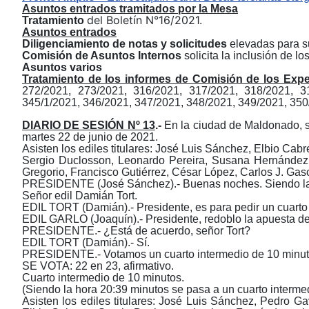
Asuntos entrados tramitados por la Mesa
de
l
Bolet
í
n
N
°
1
6
/
202
1
.
Tratamiento
Asuntos entrados
Diligenciamiento de notas y solicitudes
elevadas para su
Comisión de Asuntos Internos
solicita la inclusión de lo
Asuntos varios
Tratamiento de los informes de Comisión de los Exp
272/2021,
273/2021,
316/2021, 317/2021,
318/2021,
3
345/1/2021, 346/2021, 347/2021, 348/2021, 349/2021,
350
DIARIO DE SESI
ÓN Nº 13
.-
En la ciudad de Maldonado, si
martes 22 de junio de 2021.
Asisten los
e
diles
t
itulares: José Luis Sánchez, Elbio Cabr
Sergio Duclosson, Leonardo Pereira, Susana Hernández,
Gregorio, Francisco Gutiérrez, César López, Carlos J. Gas
PRESIDENTE (José Sánchez).- Buenas noches. Siendo la 
Señor edil Damián Tort.
EDIL TORT (Damián).- Presidente, es para pedir un cuarto 
EDIL GARLO (Joaquín).- Presidente, redoblo la apuesta del 
PRESIDENTE.- ¿Está de acuerdo, señor Tort?
EDIL TORT (Damián).- Sí.
PRESIDENTE.- Votamos un cuarto intermedio de 10 minuto
SE VOTA: 22 en 23, afirmativo.
Cuarto intermedio de 10 minutos.
(Siendo la hora 20:39 minutos se pasa a un cuarto intermed
Asisten los ediles titulares: José Luis Sánchez, Pedro G