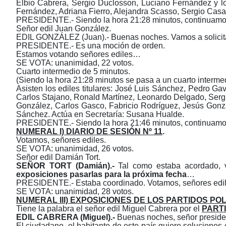
Elbio Cabrera, Sergio Duclosson, Luciano Fernández y l
Fernández, Adriana Fierro, Alejandra Scasso, Sergio Casa
PRESIDENTE.- Siendo la hora 21:28 minutos, continuamos
Señor edil Juan González.
EDIL GONZÁLEZ (Juan).- Buenas noches. Vamos a solicitar
PRESIDENTE.- Es una moción de orden.
Estamos votando señores ediles…
SE VOTA: unanimidad, 22 votos.
Cuarto intermedio de 5 minutos.
(Siendo la hora 21:28 minutos se pasa a un cuarto intermed
Asisten los ediles titulares: José Luis Sánchez, Pedro G
Carlos Stajano, Ronald Martínez, Leonardo Delgado, Sergi
González, Carlos Gasco, Fabricio Rodríguez, Jesús Gonzá
Sánchez. Actúa en Secretaría: Susana Hualde.
PRESIDENTE.- Siendo la hora 21:46 minutos, continuamos
NUMERAL I) DIARIO DE SESIÓN Nº 11
.
Votamos, señores ediles.
SE VOTA: unanimidad, 26 votos.
Señor edil Damián Tort.
SEÑOR TORT (Damián).-
Tal como estaba acordado, v
exposiciones pasarlas para la próxima fecha
…
PRESIDENTE.- Estaba coordinado. Votamos, señores edil
SE VOTA: unanimidad, 28 votos.
NUMERAL III) EXPOSICIONES DE LOS PARTIDOS POL
Tiene la palabra el señor edil Miguel Cabrera por el
PART
EDIL
CABRERA (Miguel).-
Buenas noches, señor preside
El ciudadano, el habitante de este país quiere soluciones 