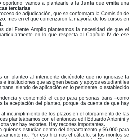
o oportuno, vamos a plantearle a la
Junta
que
emita
una
cas terciarias
.
roceso de adjudicación, que se conformara la Comisión de
rzo, mes en el que comenzaron la mayoría de los cursos en
1.
les del Frente Amplio planteamos la necesidad de que el
rticularmente en lo que respecta al Capítulo IV de ese
un planteo al intendente diciéndole que no ignorase la
s e instituciones que asignen becas y apoyos estudiantiles
trans, siendo de aplicación en lo pertinente lo establecido
endencia y contempló el cupo para personas trans
‒
como
 la aceptación del planteo, porque da cuenta de que hay
al incumplimiento de los plazos en el otorgamiento de las
ces planteábamos con el entonces edil Eduardo Antonini y
 otra vez hay recortes. Hay recortes importantes.
a quienes estudian dentro del departamento y $6.000 para
ramente no. Por eso hicimos el cálculo: si los montos se