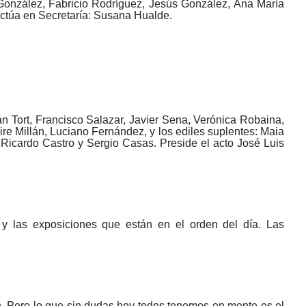
González, Fabricio Rodríguez, Jesús González, Ana María
Actúa en Secretaría: Susana Hualde.
n Tort, Francisco Salazar, Javier Sena, Verónica Robaina,
e Millán, Luciano Fernández, y los ediles suplentes: Maia
Ricardo Castro y Sergio Casas. Preside el acto José Luis
y las exposiciones que están en el orden del día. Las
ión. Pero lo que sin dudas hoy todos tenemos en mente es el