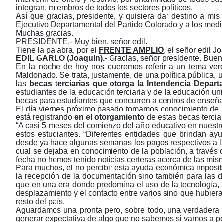
integran, miembros de todos los sectores políticos.
Así que gracias, presidente, y quisiera dar destino a mi
Ejecutivo Departamental del Partido Colorado y a los medi
Muchas gracias.
PRESIDENTE.- Muy bien, señor edil.
Tiene la palabra, por el
FRENTE AMPLIO
, el señor edil
Jo
EDIL
GARLO (Joaquín).-
Gracias, señor presidente. Buen
En la noche de hoy nos queremos referir a un tema ver
Maldonado. Se trata, justamente, de una política pública
las
becas terciarias que otorga la Intendencia Depart
estudiantes de la educación terciaria y de la educación u
becas para estudiantes que concurren a centros de enseñ
El día viernes próximo pasado tomamos conocimiento de u
está registrando
en el otorgamiento
de estas becas terciari
“A casi 5 meses del comienzo del año educativo en nuestro
estos estudiantes. “Diferentes entidades que brindan a
desde ya hace algunas semanas los pagos respectivos a 
cual se dejaba en conocimiento de la población, a través
fecha no hemos tenido noticias certeras acerca de las mis
Para muchos, el no percibir esta ayuda económica imposibi
la recepción de la documentación sino también para las di
que en una era donde predomina el uso de la tecnología, y
desplazamiento y el contacto entre varios sino que hubie
resto del país.
Aguardamos una pronta pero, sobre todo, una verdadera s
generar expectativa de algo que no sabemos si vamos a per