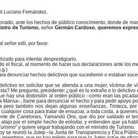
il Luciano Fernández.
onado, ante los hechos de público conocimiento, donde de man
istro de Turismo
, señor
Germán Cardoso
,
queremos expres
señor edil, por favor.
zado para intentar desprestigiarlo.
do el fiscal, al momento de hacer sus declaraciones ante los me
.g.)
ara denunciar hechos delictivos que sucedieron o estaban suce
elictivo en solicitar que se atienda a una mujer, víctima de v
ta? Me pregunto, presidente: ¿qué es lo extraño o lo delictivo 
e hay una distorsión al orden público ‒como eran las picadas
 Mansa‒, llame para denunciar el hecho y para pedir apoyo poli
eza pero también nos dejan algunas enseñanzas. Tristeza, po
ualquier cosa para tratar de ensuciar, a toda costa, a quienes 
ndente de Canelones, Yamandú Orsi, que dio por saldado el t
 atajo por el simple hecho de enlodar, y entienden que ya habl
Turismo” y quiere seguir trabajando con el ministro de Turismo.
hoy se reunió la Jutep ‒la Junta de Transparencia y Ética Públi
us miembros, que no hay mérito para que la Jutep actúe de ofic