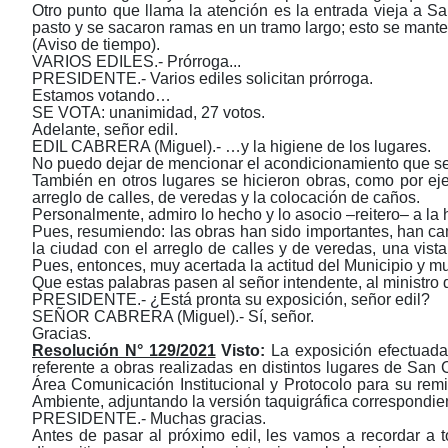
Otro punto que llama la atención es la entrada vieja a S
pasto y se sacaron ramas en un tramo largo; esto se mant
(Aviso de tiempo).
VARIOS EDILES.- Prórroga...
PRESIDENTE.- Varios ediles solicitan prórroga.
Estamos votando…
SE VOTA: unanimidad, 27 votos.
Adelante, señor edil.
EDIL CABRERA (Miguel).- …y la higiene de los lugares.
No puedo dejar de mencionar el acondicionamiento que se 
También en otros lugares se hicieron obras, como por eje
arreglo de calles, de veredas y la colocación de caños.
Personalmente, admiro lo hecho y lo asocio ‒reitero‒ a la 
Pues, resumiendo: las obras han sido importantes, han ca
la ciudad con el arreglo de calles y de veredas, una vist
Pues, entonces, muy acertada la actitud del Municipio y m
Que estas palabras pasen al señor intendente, al ministro
PRESIDENTE.- ¿Está pronta su exposición, señor edil?
SEÑOR CABRERA (Miguel).- Sí, señor.
Gracias.
Resolución N° 129/2021
Visto:
La exposición efectuada 
referente a obras realizadas en distintos lugares d
Área Comunicación Institucional y Protocolo para su remi
Ambiente, adjuntando la versión taquigráfica correspondie
PRESIDENTE.- Muchas gracias.
Antes de pasar al próximo edil, les vamos a recordar a