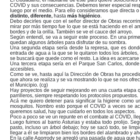
COVID y sus consecuencias. Debemos tener especial respe
luego por el medio. Para ello consideramos que directa o
distinto, diferente,
hasta
más higiénico
.
Debo decirles que con el señor director de Obras recorri
mirar por más tiempo fue lo que se está haciendo en el arr
bordes y de la orilla. También se ve el cauce del arroyo.
Según entendí, se va a seguir este proceso. En una primer
quedan algunos árboles para disfrutar de su sombra.
Una segunda etapa sería desde la represa, que es donde
entrada de agua a la que se le quitaron todos los árboles, 
se buscará que quede como el resto. La idea es acercarse y
Una tercera etapa sería en el Parque San Carlos, donde 
accesibles.
Como se ve, hasta aquí la Dirección de Obras ha procedid
que ahora se realiza y se va mostrando lo que se nos ofre
el Municipio. (cg)
Hay proyectos de seguir mejorando en una cuarta etapa que
parrilleros, siempre respetando los protocolos propuestos.
Acá me quiero detener para significar la higiene como un
mosquitos. Nombro esto porque el COVID a veces se aco
queremos salud, hay que cuidarlo en todos los aspectos.
Poco a poco se ve un repunte en el combate al COVID, lle
Luego fuimos al barrio Asturias y estaba todo prolijo. Se
pasto, incluso un árbol debajo; hoy se sacó todo, se limpi
llegar a él se limpiaron bien los bordes del alambrado y a
En la calle Agorrody se arregló una pasada de agua que ha