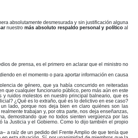
era absolutamente desmesurada y sin justificación alguna
ar
nuestro
más absoluto respaldo personal y político
a
l
dios de prensa, es el primero en aclarar que el ministro no
diendo en el momento o para aportar información en causa
iolencia de género, que ya había concurrido en reiteradas
en que cualquier funcionario público, pero más aún en este
 y ruidos molestos en nuestro principal balneario, que es
cial? ¿Qué es lo extraño, qué es lo delictivo en ese caso?
r un lado, porque nos deja bien en claro quiénes son las
realmente trabajan y, por otra parte, nos deja enseñanzas,
ema, demostrando que no todos sienten vergüenza por las
ó la Justicia y el Gobierno. Como lo dijo también el propio
ca‒ a raíz de un pedido del Frente Amplio de que tenía que
io en esta situación. Sí, por unanimidad de miembros que la