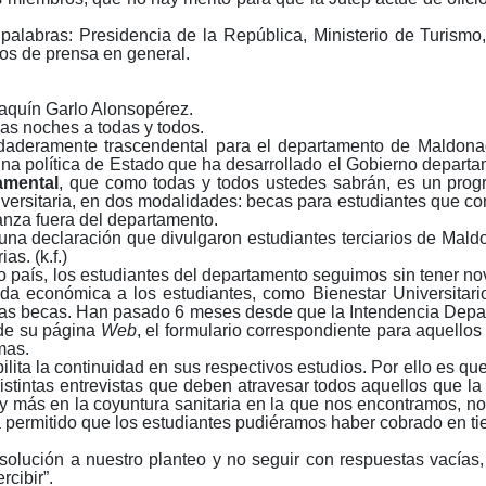
s palabras: Presidencia de la República, Ministerio de Turism
os de prensa en general.
aquín Garlo Alonsopérez.
as noches a todas y todos.
daderamente trascendental para el departamento de Maldonad
, una política de Estado que ha desarrollado el Gobierno dep
amental
, que como todas y todos ustedes sabrán, es un progr
niversitaria, en dos modalidades: becas para estudiantes que 
anza fuera del departamento.
na declaración que divulgaron estudiantes terciarios de Mald
as. (k.f.)
 país, los estudiantes del departamento seguimos sin tener nov
yuda económica a los estudiantes, como Bienestar Universitar
las becas. Han pasado 6 meses desde que la Intendencia Depar
 de su página
Web
, el formulario correspondiente para aquellos 
mas.
lita la continuidad en sus respectivos estudios. Por ello es q
stintas entrevistas que deben atravesar todos aquellos que la 
 más en la coyuntura sanitaria en la que nos encontramos, no 
ra permitido que los estudiantes pudiéramos haber cobrado en t
olución a nuestro planteo y no seguir con respuestas vacías,
cibir”.