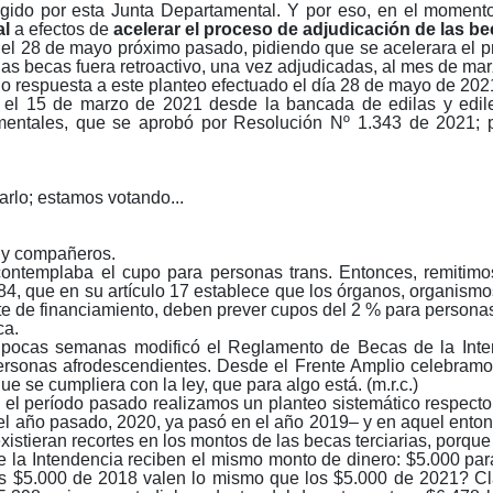
ogido por esta Junta Departamental. Y por eso, en el moment
al
a efectos de
acelerar el proceso de adjudicación de las be
l 28 de mayo próximo pasado, pidiendo que se acelerara el p
as becas fuera retroactivo, una vez adjudicadas, al mes de ma
ido respuesta a este planteo efectuado el día 28 de mayo de 202
as, el 15 de marzo de 2021 desde la bancada de edilas y edi
entales, que se aprobó por Resolución Nº 1.343 de 2021; pa
rlo; estamos votando...
 y compañeros.
templaba el cupo para personas trans. Entonces, remitimos 
684, que en su artículo 17 establece que los órganos, organismo
te de financiamiento, deben prever cupos del 2 % para personas 
ca.
as pocas semanas modificó el Reglamento de Becas de la Int
rsonas afrodescendientes. Desde el Frente Amplio celebramos
ue se cumpliera con la ley, que para algo está. (m.r.c.)
l período pasado realizamos un planteo sistemático respecto 
el año pasado, 2020, ya pasó en el año 2019– y en aquel enton
istieran recortes en los montos de las becas terciarias, porque
e la Intendencia reciben el mismo monto de dinero: $5.000 par
os $5.000 de 2018 valen lo mismo que los $5.000 de 2021? Cla