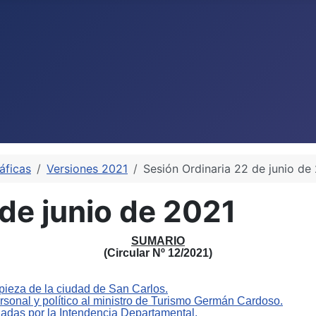
áficas
Versiones 2021
Sesión Ordinaria 22 de junio de
 de junio de 2021
SUMARIO
(Circular Nº
1
2
/20
2
1
)
pieza de la ciudad de San Carlos.
rsonal y político al ministro de Turismo Germán Cardoso
.
gadas por la Intendencia Departamental.