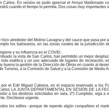
an Carlos. En verano se pudo apreciar el Arroyo Maldonado con 
endrá cuando el tiempo lo permita. Dos cosas muy importantes 
hizo alrededor del Molino Lavagna y del cauce que pasa por al
mplo los balnearios, en las zonas rurales de la jurisdicción 
higiene y su influencia en el COVID.
mbiado la vista de San Carlos, han permitido un mejor desplaz
a más estética y un uso adecuado de lugares de recreación, es
uy buena la gestión de la Dirección de Obras en cuanto al desen
 de Turismo, a la Comisión de Salud y a la Comisión de Medio 
por el Edil Miguel Cabrera, en el espacio reservado a los Par
e San Carlos LA JUNTA DEPARTAMENTAL EN SESIÓN DE LA FEC
sión a los destinos solicitados en sala. 2º) Cumplido, siga 
nte. Declárase urgente.
 todos los ediles ‒porque de repente algún compañero el mar