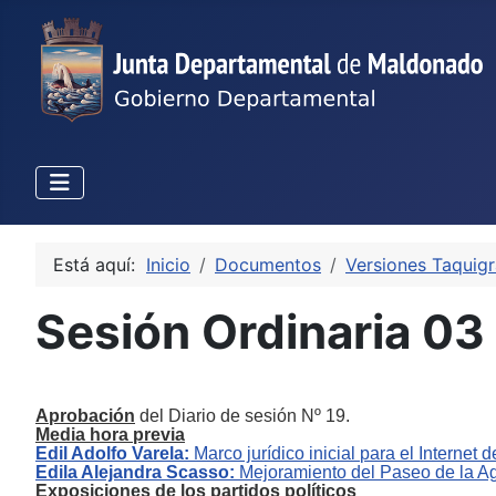
Está aquí:
Inicio
Documentos
Versiones Taquigr
Sesión Ordinaria 03
Aprobación
de
l
Diario de sesión Nº 19.
Media
h
ora
p
revia
Edil
Adolfo Varela
:
M
arco jurídico inicial
para
el Internet d
Edil
a Alejandra Scasso
:
M
ejoramiento del Paseo de la 
Exposiciones de los partidos políticos