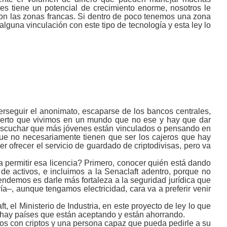
 tiene un potencial de crecimiento enorme, nosotros le
on las zonas francas. Si dentro de poco tenemos una zona
alguna vinculación con este tipo de tecnología y esta ley lo
erseguir el anonimato, escaparse de los bancos centrales,
 cierto que vivimos en un mundo que no ese y hay que dar
a escuchar que más jóvenes están vinculados o pensando en
e no necesariamente tienen que ser los cajeros que hay
 ofrecer el servicio de guardado de criptodivisas, pero va
 a permitir esa licencia? Primero, conocer quién está dando
 de activos, e incluimos a la Senaclaft adentro, porque no
tendemos es darle más fortaleza a la seguridad jurídica que
a‒, aunque tengamos electricidad, cara va a preferir venir
, el Ministerio de Industria, en este proyecto de ley lo que
 hay países que están aceptando y están ahorrando.
dos con criptos y una persona capaz que pueda pedirle a su