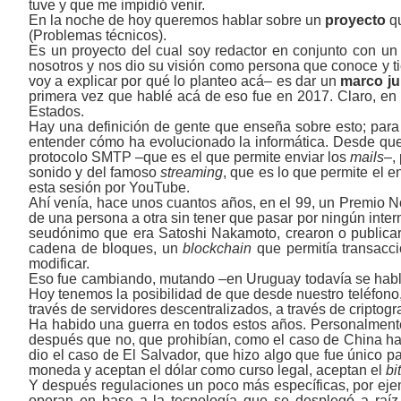
tuve y que me impidió venir.
En la noche de hoy queremos hablar sobre un
proyecto
q
(Problemas técnicos).
Es un proyecto del cual soy redactor en conjunto con un
nosotros y nos dio su visión como persona que conoce y ti
voy a explicar por qué lo planteo acá– es dar un
marco jur
primera vez que hablé acá de eso fue en 2017. Claro, en
Estados.
Hay una definición de gente que enseña sobre esto; para
entender cómo ha evolucionado la informática. Desde que
protocolo SMTP ‒que es el que permite enviar los
mails
‒,
sonido y del famoso
streaming
,
que es lo que permite el e
esta sesión por YouTube.
Ahí venía, hace unos cuantos años, en el 99, un Premio N
de una persona a otra sin tener que pasar por ningún inter
seudónimo que era Satoshi Nakamoto, crearon o publicaron
cadena de bloques, un
blockchain
que permitía transacc
modificar.
Eso fue cambiando, mutando –en Uruguay todavía se habla h
Hoy tenemos la posibilidad de que desde nuestro teléfono
través de servidores descentralizados, a través de cripto
Ha habido una guerra en todos estos años. Personalmente
después que no, que prohibían, como el caso de China h
dio el caso de El Salvador, que hizo algo que fue único 
moneda y aceptan el dólar como curso legal, aceptan el
bi
Y después regulaciones un poco más específicas, por eje
operan en base a la tecnología que se desplegó a raí