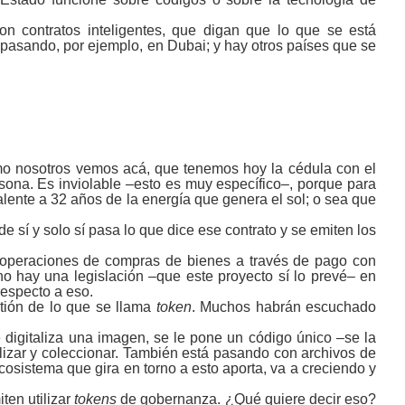
contratos inteligentes, que digan que lo que se está
 pasando, por ejemplo, en Dubai; y hay otros países que se
mo nosotros vemos acá, que tenemos hoy la cédula con el
ona. Es inviolable ‒esto es muy específico‒, porque para
lente a 32 años de la energía que genera el sol; o sea que
e sí y solo sí pasa lo que dice ese contrato y se emiten los
 operaciones de compras de bienes a través de pago con
no hay una legislación ‒que este proyecto sí lo prevé‒ en
respecto a eso.
tión de lo que se llama
token
. Muchos habrán escuchado
 digitaliza una imagen, se le pone un código único ‒se la
lizar y coleccionar. También está pasando con archivos de
osistema que gira en torno a esto aporta, va a creciendo y
ten utilizar
tokens
de gobernanza. ¿Qué quiere decir eso?