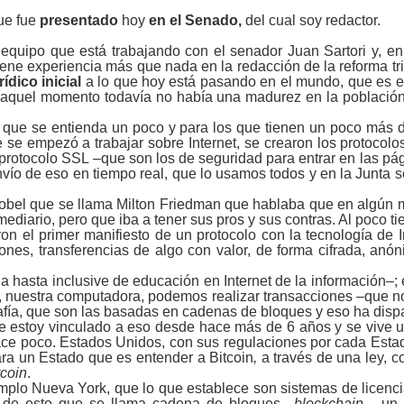
ue fue
presentado
hoy
en el Senado,
del cual soy redactor.
 equipo que está trabajando con el senador Juan Sartori y, en
ene experiencia más que nada en la redacción de la reforma tr
ídico inicial
a lo que hoy está pasando en el mundo, que es 
 aquel momento todavía no había una madurez en la población n
 que se entienda un poco y para los que tienen un poco más d
 se empezó a trabajar sobre Internet, se crearon los protoco
 protocolo SSL ‒que son los de seguridad para entrar en las pá
nvío de eso en tiempo real, que lo usamos todos y en la Junta 
obel que se llama Milton Friedman que hablaba que en algún mom
mediario, pero que iba a tener sus pros y sus contras. Al poco t
 el primer manifiesto de un protocolo con la tecnología de I
iones, transferencias de algo con valor, de forma cifrada, an
asta inclusive de educación en Internet de la información–; es
, nuestra computadora, podemos realizar transacciones ‒que no
grafía, que son las basadas en cadenas de bloques y eso ha disp
 estoy vinculado a eso desde hace más de 6 años y se vive u
ace poco. Estados Unidos, con sus regulaciones por cada Esta
para un Estado que es entender a
Bitcoin
,
a través de una ley, 
tcoin
.
mplo Nueva York, que lo que establece son sistemas de licenci
z de esto que se llama cadena de bloques ‒
blockchain
‒, un