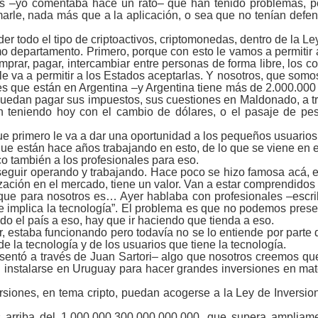
s ‒yo comentaba hace un rato‒ que han tenido problemas, p
amarle, nada más que a la aplicación, o sea que no tenían de
 todo el tipo de criptoactivos, criptomonedas, dentro de la Ley
o departamento. Primero, porque con esto le vamos a permitir
omprar, pagar, intercambiar entre personas de forma libre, los 
le va a permitir a los Estados aceptarlas. Y nosotros, que somo
s que están en Argentina ‒y Argentina tiene más de 2.000.000
edan pagar sus impuestos, sus cuestiones en Maldonado, a tra
teniendo hoy con el cambio de dólares, o el pasaje de peso
ue primero le va a dar una oportunidad a los pequeños usuarios, 
e están hace años trabajando en esto, de lo que se viene en el 
o también a los profesionales para eso.
 seguir operando y trabajando. Hace poco se hizo famosa acá
zación en el mercado, tiene un valor. Van a estar comprendidos 
o que para nosotros es… Ayer hablaba con profesionales ‒esc
que implica la tecnología”. El problema es que no podemos prese
do el país a eso, hay que ir haciendo que tienda a eso.
, estaba funcionando pero todavía no se lo entiende por parte
e la tecnología y de los usuarios que tiene la tecnología.
ntó a través de Juan Sartori‒ algo que nosotros creemos que va
instalarse en Uruguay para hacer grandes inversiones en mat
ersiones, en tema cripto, puedan acogerse a la Ley de Invers
mos arriba del 1.000.000.300.000.000.000, que supera ampli