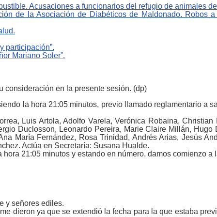
bustible.
Acusaciones a funcionarios del
refugio de
animales
d
ación de la
Asociación de Diabéticos de
Maldonado
.
Robos 
alud.
y participación
”.
or Mariano Soler”.
u consideración en la presente sesión.
(
dp
)
endo la hora 21:05 minutos, previo llamado reglamentario a sala
rrea, Luis Artola, Adolfo Varela, Verónica Robaina, Christian
ergio Duclosson,
Leonardo Pereira, Marie Claire Millán, Hugo 
Ana María Fernández,
Rosa Trinidad, Andrés Arias, Jesús An
chez.
Actúa en Secretaría: Susana Hualde.
ora 21:05 minutos y estando en número, damos comienzo a la s
 y señores ediles.
me dieron ya que se extendió la fecha para la que estaba previ