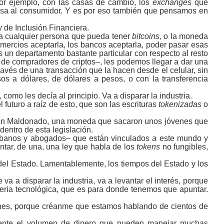
or ejemplo, con las casas de cambio, los
exchanges
que
fensa al consumidor. Y es por eso también que pensamos en
 de Inclusión Financiera.
 a cualquier persona que pueda tener
bitcoins,
o la moneda
comercios aceptarla, los bancos aceptarla, poder pasar esas
s un departamento bastante particular con respecto al resto
 de compradores de criptos‒, les podemos llegar a dar una
vés de una transacción que la hacen desde el celular, sin
s a dólares, de dólares a pesos, o con la transferencia
como les decía al principio. Va a disparar la industria.
futuro a raíz de esto, que son las escrituras
tokenizadas
o
, en Maldonado, una moneda que sacaron unos jóvenes que
dentro de esta legislación.
ribanos y abogados‒ que están vinculados a este mundo y
ntar, de una, una ley que habla de los
tokens
no fungibles,
 del Estado. Lamentablemente, los tiempos del Estado y los
 a disparar la industria, va a levantar el interés, porque
eria tecnológica, que es para donde tenemos que apuntar.
iones, porque créanme que estamos hablando de cientos de
amente el volumen de dinero que pueden manejar muchas