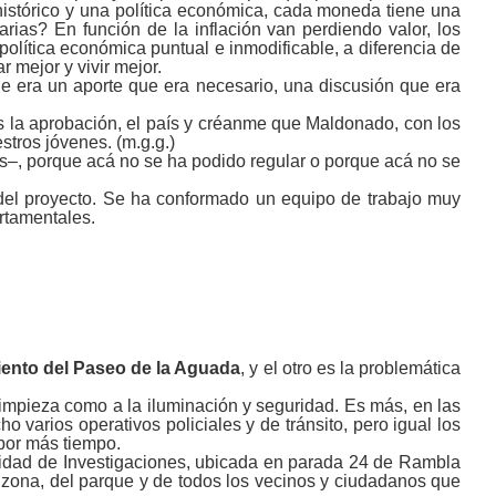
histórico y una política económica, cada moneda tiene una
rias? En función de la inflación van perdiendo valor, los
olítica económica puntual e inmodificable, a diferencia de
 mejor y vivir mejor.
 era un aporte que era necesario, una discusión que era
 es la aprobación, el país y créanme que Maldonado, con los
stros jóvenes. (m.g.g.)
s‒, porque acá no se ha podido regular o porque acá no se
del proyecto. Se ha conformado un equipo de trabajo muy
rtamentales.
ento del Paseo de la Aguada
, y el
otro es la problemática
impieza como a la iluminación y seguridad. Es más, en las
 varios operativos policiales y de tránsito, pero igual los
 por más tiempo.
nidad de Investigaciones, ubicada en parada 24 de Rambla
a zona, del parque y de todos los vecinos y ciudadanos que