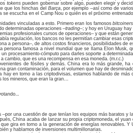
sos
tokens
pueden gobernar sobre algo, pueden elegir y decid
te que los hinchas del
Barça
, por ejemplo ‒así como de vario
ca se escucha en el Camp Nou o quién es el próximo entrenado
nidades vinculadas a esto. Primero eran los famosos
bitcoiner
endo determinadas operaciones ‒
trading
‒; y hoy en Uruguay hay
ias profesionales cursos de operaciones‒ y que están generan
a regulación, los bancos no les permitían cambiar esas cript
na a persona‒, de altos costos financieros, posibilidades de e
a persona famosa a nivel mundial que se llama Elon Musk, que
 es un procesamiento-cómputo para darles soporte a determinada
go a cambio, que es una recompensa en esa moneda. (m.r.c.)
ovenientes de fósiles y demás. China era lo más grande, ha 
una gran contaminación, para el volumen que hay de desminado,
ta hay en torno a las criptodivisas, estamos hablando de más
s los mineros, que eran la gran…
otando...
 ‒por una cuestión de que tenían los equipos más baratos y l
spués, China acaba de lanzar su propia criptomoneda, el yuan 
, que gira en torno a la generación de energías renovables. Y
ién y hablamos de inversiones multimillonarias.