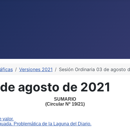
áficas
Versiones 2021
Sesión Ordinaria 03 de agosto 
 de agosto de 2021
SUMARIO
(Circular Nº
19
/
2
1
)
e valor.
Aguada.
P
roblemática de la Laguna del Diario.