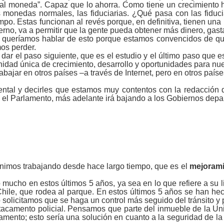
 tal moneda”. Capaz que lo ahorra. Como tiene un crecimiento 
 monedas normales, las fiduciarias. ¿Qué pasa con las fiducia
. Estas funcionan al revés porque, en definitiva, tienen una p
erno, va a permitir que la gente pueda obtener más dinero, gastar
‒ queríamos hablar de esto porque estamos convencidos de que
os perder.
a dar el paso siguiente, que es el estudio y el último paso que
idad única de crecimiento, desarrollo y oportunidades para nue
jar en otros países ‒a través de Internet, pero en otros paíse
ental y decirles que estamos muy contentos con la redacción 
n el Parlamento, más adelante irá bajando a los Gobiernos depa
enimos trabajando desde hace largo tiempo, que es el
mejorami
cho en estos últimos 5 años, ya sea en lo que refiere a su l
ile, que rodea al parque. En estos últimos 5 años se han hecho
 solicitamos que se haga un control más seguido del tránsito y
tacamento policial. Pensamos que parte del inmueble de la U
acamento; esto sería una solución en cuanto a la seguridad de l