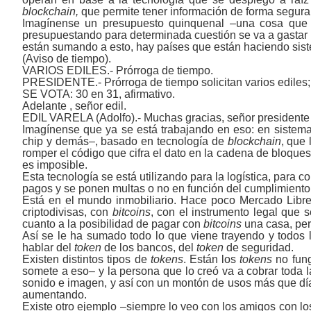
blockchain,
que permite tener información de forma segura, i
Imagínense un presupuesto quinquenal ‒una cosa que t
presupuestando para determinada cuestión se va a gastar s
están sumando a esto, hay países que están haciendo sis
(Aviso de tiempo).
VARIOS EDILES.- Prórroga de tiempo.
PRESIDENTE.- Prórroga de tiempo solicitan varios ediles;
SE VOTA: 30 en 31, afirmativo.
Adelante , señor edil.
EDIL VARELA (Adolfo).- Muchas gracias, señor presidente 
Imagínense que ya se está trabajando en eso: en sistem
chip y demás‒, basado en tecnología de
blockchain
, que
romper el código que cifra el dato en la cadena de bloque
es imposible.
Esta tecnología se está utilizando para la logística, para 
pagos y se ponen multas o no en función del cumplimiento 
Está en el mundo inmobiliario. Hace poco Mercado Libr
criptodivisas, con
bitcoins
, con el instrumento legal que 
cuanto a la posibilidad de pagar con
bitcoins
una casa, per
Así se le ha sumado todo lo que viene trayendo y todos 
hablar del
token
de los bancos, del
token
de seguridad.
Existen distintos tipos de
tokens
. Están los
tokens
no fung
somete a eso‒ y la persona que lo creó va a cobrar toda 
sonido e imagen, y así con un montón de usos más que día 
aumentando.
Existe otro ejemplo ‒siempre lo veo con los amigos con lo