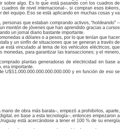
ir sobre algo. Es lo que está pasando con los cuadros de
s cuadros de nivel internacional‒, si compran esos
tokens
,
r del equipo. Eso se está aplicando en muchas cosas y va
s
, personas que estaban comprando activos, “
holdeando
” ‒
 un montón de jóvenes que han aprendido gracias a cursos
do un jornal diario bastante importante.
omonedas a dólares o a pesos, por lo que tenían que hacer
stafa y un sinfín de situaciones que se generan a través de
 está vinculado al tema de los vehículos eléctricos, que
s monedas, para garantizar las transacciones; y el minero,
comprado plantas generadoras de electricidad en base a
 era importante.
 de U$S1.000.000.000.000.000.000 y en función de eso se
a mano de obra más barata‒, empezó a prohibirlos, aparte,
digital, en base a esta tecnología‒, entonces empezaron a
 Uruguay está acercándose a tener el 100 % de su energía