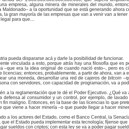
a empresa, alguna minera de minerales del mundo, entonces
a Maldonado‒ a la oportunidad que se está generando ahora c
a, la gran mayoría de las empresas que van a venir van a tener 
o legal para que…
ria pueda dispararse acá y darle la posibilidad de funcionar.
nte vinculada a esto, porque atrás hay una filosofía que es p
ra ‒que era la idea original de cuando nació esto‒, pero es
e licencias; entonces, probablemente, a partir de ahora, van 
crear una moneda, desarrollar una red de cajeros de
bitcoin
‒qu
sona con servidores, con capacidad de programación, va a poder
bién a la reglamentación que le dé el Poder Ejecutivo. ¿Qué va
na defensa al consumidor y un control, por ejemplo, de lavado
un fin maligno. Entonces, en la base de las licencias lo que pre
 que viene a hacer minería ‒o que puede llegar a hacer minerí
o a los actores del Estado, como el Banco Central, la Senaclaft
, que el Estado pueda implementar esta tecnología; fíjense que
gar sueldos con criptos; con esta ley se va a poder pagar suel