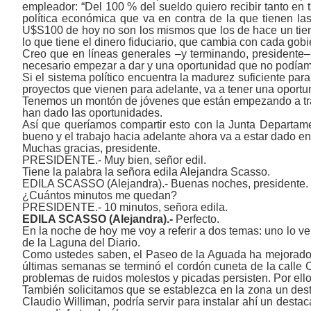
empleador: “Del 100 % del sueldo quiero recibir tanto en
política económica que va en contra de la que tienen las
U$S100 de hoy no son los mismos que los de hace un tiempo
lo que tiene el dinero fiduciario, que cambia con cada gobi
Creo que en líneas generales ‒y terminando, presidente
necesario empezar a dar y una oportunidad que no podíam
Si el sistema político encuentra la madurez suficiente par
proyectos que vienen para adelante, va a tener una oportun
Tenemos un montón de jóvenes que están empezando a traba
han dado las oportunidades.
Así que queríamos compartir esto con la Junta Departam
bueno y el trabajo hacia adelante ahora va a estar dado e
Muchas gracias, presidente.
PRESIDENTE.- Muy bien, señor edil.
Tiene la palabra la señora edila Alejandra Scasso.
EDILA SCASSO (Alejandra).- Buenas noches, presidente.
¿Cuántos minutos me quedan?
PRESIDENTE.- 10 minutos, señora edila.
EDILA SCASSO (Alejandra).-
Perfecto.
En la noche de hoy me voy a referir a dos temas: uno lo v
de la Laguna del Diario.
Como ustedes saben, el Paseo de la Aguada ha mejorado mu
últimas semanas se terminó el cordón cuneta de la calle Ch
problemas de ruidos molestos y picadas persisten. Por ello
También solicitamos que se establezca en la zona un des
Claudio Williman, podría servir para instalar ahí un dest