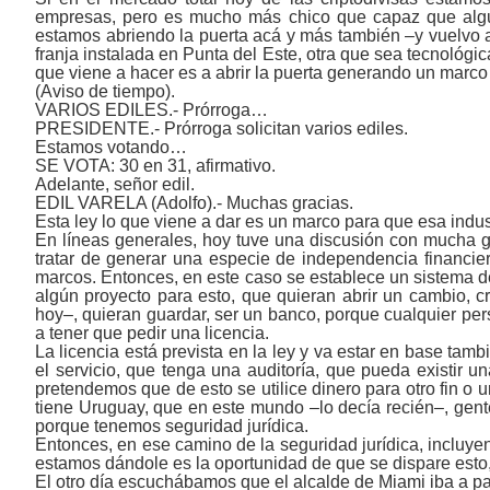
empresas, pero es mucho más chico que capaz que algun
estamos abriendo la puerta acá y más también ‒y vuelvo 
franja instalada en Punta del Este, otra que sea tecnológic
que viene a hacer es a abrir la puerta generando un marc
(Aviso de tiempo).
VARIOS EDILES.- Prórroga…
PRESIDENTE.- Prórroga solicitan varios ediles.
Estamos votando…
SE VOTA: 30 en 31, afirmativo.
Adelante, señor edil.
EDIL VARELA (Adolfo).- Muchas gracias.
Esta ley lo que viene a dar es un marco para que esa indust
En líneas generales, hoy tuve una discusión con mucha ge
tratar de generar una especie de independencia financie
marcos. Entonces, en este caso se establece un sistema d
algún proyecto para esto, que quieran abrir un cambio, 
hoy‒, quieran guardar, ser un banco, porque cualquier per
a tener que pedir una licencia.
La licencia está prevista en la ley y va estar en base tam
el servicio, que tenga una auditoría, que pueda existir u
pretendemos que de esto se utilice dinero para otro fin o 
tiene Uruguay, que en este mundo ‒lo decía recién‒, gente
porque tenemos seguridad jurídica.
Entonces, en ese camino de la seguridad jurídica, incluyend
estamos dándole es la oportunidad de que se dispare esto
El otro día escuchábamos que el alcalde de Miami iba a pa