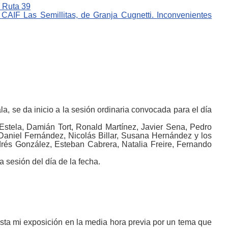
e
Ruta 39
a
CAIF Las Semillitas,
de
Granja Cu
gn
etti.
Inconvenientes
, se da inicio a la sesión ordinaria convocada para el día
 Estela, Damián Tort,
Ronald Martínez, Javier Sena,
Pedro
Daniel Fernández, Nicolás Billar,
Susana Hernández
y los
drés González,
Esteban Cabrera, Natalia Freire,
Fernando
esión del día de la fecha.
sta mi exposición en la media hora previa por un tema que