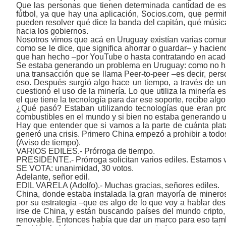
Que las personas que tienen determinada cantidad de e
fútbol, ya que hay una aplicación, Socios.com, que permi
pueden resolver qué dice la banda del capitán, qué músi
hacia los gobiernos.
Nosotros vimos que acá en Uruguay existían varias comu
como se le dice, que significa ahorrar o guardar‒ y haci
que han hecho ‒por YouTube o hasta contratando en academ
Se estaba generando un problema en Uruguay: como no habí
una transacción que se llama Peer-to-peer ‒es decir, perso
eso. Después surgió algo hace un tiempo, a través de un
cuestionó el uso de la minería. Lo que utiliza la minería
el que tiene la tecnología para dar ese soporte, recibe al
¿Qué pasó? Estaban utilizando tecnologías que eran pr
combustibles en el mundo y si bien no estaba generando 
Hay que entender que si vamos a la parte de cuánta pla
generó una crisis. Primero China empezó a prohibir a todo
(Aviso de tiempo).
VARIOS EDILES.- Prórroga de tiempo.
PRESIDENTE.- Prórroga solicitan varios ediles. Estamos v
SE VOTA: unanimidad, 30 votos.
Adelante, señor edil.
EDIL VARELA (Adolfo).- Muchas gracias, señores ediles.
China, donde estaba instalada la gran mayoría de mineros
por su estrategia ‒que es algo de lo que voy a hablar de
irse de China, y están buscando países del mundo cripto
renovable. Entonces había que dar un marco para eso tamb