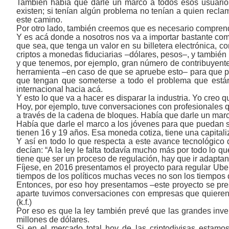
También había que darle un marco a todos esos usuario
existen; si tenían algún problema no tenían a quien recl
este camino.
Por otro lado, también creemos que es necesario comprender
Y es acá donde a nosotros nos va a importar bastante com
que sea, que tenga un valor en su billetera electrónica, c
criptos a monedas fiduciarias ‒dólares, pesos‒, y también 
y que tenemos, por ejemplo, gran número de contribuyente
herramienta ‒en caso de que se apruebe esto‒ para que pu
que tengan que someterse a todo el problema que están 
internacional hacia acá.
Y esto lo que va a hacer es disparar la industria. Yo creo q
Hoy, por ejemplo, tuve conversaciones con profesionales qu
a través de la cadena de bloques. Había que darle un marc
Había que darle el marco a los jóvenes para que puedan
tienen 16 y 19 años. Esa moneda cotiza, tiene una capitali
Y así en todo lo que respecta a este avance tecnológic
decían: “A la ley le falta todavía mucho más por todo lo 
tiene que ser un proceso de regulación, hay que ir adaptan
Fíjese, en 2016 presentamos el proyecto para regular Uber
tiempos de los políticos muchas veces no son los tiempos d
Entonces, por eso hoy presentamos ‒este proyecto se prese
aparte tuvimos conversaciones con empresas que quieren 
(k.f.)
Por eso es que la ley también prevé que las grandes inv
millones de dólares.
Si en el mercado total hoy de las criptodivisas esta