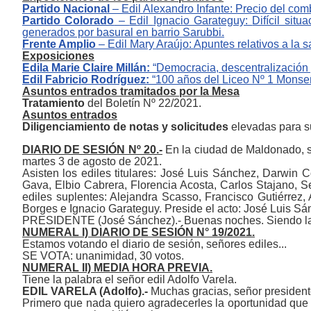
Partido Nacional
–
E
dil
Alexandro Infante
:
P
recio del com
Partido Colorado
–
E
dil
Ignacio Garateguy
:
Difícil situ
generados por basural en barrio Sarubbi.
Frente Amplio
‒
E
dil
Mary Araújo
:
A
puntes relativos a la s
Exposiciones
Edil
a
Marie Claire Millán
:
“
Democracia, descentralización 
Edil
Fabricio Rodríguez
:
“
100 años del Liceo Nº 1 Monseñ
Asuntos entrados tramitados por la Mesa
Tratamiento
del Boletín Nº 22/2021.
Asuntos entrados
Diligenciamiento de notas y solicitudes
elevadas para s
DIARIO DE SESIÓN Nº 20.-
En la ciudad de Maldonado, si
martes 3 de agosto de 2021.
Asisten los
e
diles
t
itulares:
José L
uis
Sánchez,
Darwin Co
Gava,
Elbio Cabrera, Florencia Acosta, Carlos Stajano, S
e
diles
s
uplentes:
Alejandra
Scasso, Francisco Gutiérrez,
Borges
e
Ignacio Garateguy.
Preside el acto:
José L
uis
Sán
PRESIDENTE (José Sánchez).- Buenas noches. Siendo la h
NUMERAL I) DIARIO DE SESIÓN N° 19/2021.
Estamos votando el diario de sesión, señores ediles...
SE VOTA: unanimidad, 30 votos.
NUMERAL II) MEDIA HORA PREVIA.
Tiene la palabra el señor edil Adolfo Varela.
EDIL VARELA (Adolfo).-
Muchas gracias, señor presidente
Primero que nada quiero agradecerles la oportunidad que 