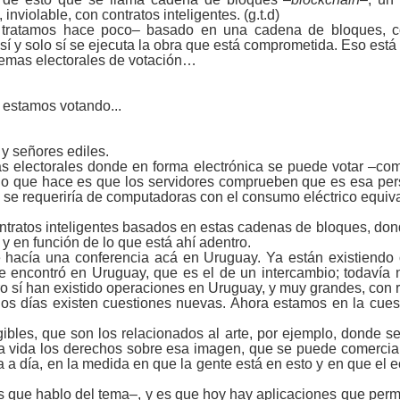
nviolable, con contratos inteligentes. (g.t.d)
ratamos hace poco‒ basado en una cadena de bloques, con 
í y solo sí se ejecuta la obra que está comprometida. Eso está
temas electorales de votación…
 estamos votando...
y señores ediles.
as electorales donde en forma electrónica se puede votar ‒co
 lo que hace es que los servidores comprueben que es esa pers
s se requeriría de computadoras con el consumo eléctrico equiva
contratos inteligentes basados en estas cadenas de bloques, dond
y en función de lo que está ahí adentro.
e hacía una conferencia acá en Uruguay. Ya están existiendo
se encontró en Uruguay, que es el de un intercambio; todavía 
o sí han existido operaciones en Uruguay, y muy grandes, con 
los días existen cuestiones nuevas. Ahora estamos en la cues
ibles, que son los relacionados al arte, por ejemplo, donde se
la vida los derechos sobre esa imagen, que se puede comercia
a día, en la medida en que la gente está en esto y en que el ec
s que hablo del tema‒, y es que hoy hay aplicaciones que permi