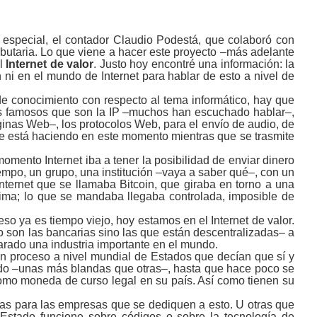
 especial, el contador Claudio Podestá, que colaboró con
ibutaria. Lo que viene a hacer este proyecto –más adelante
el
Internet de valor
. Justo hoy encontré una información: la
i en el mundo de Internet para hablar de esto a nivel de
e conocimiento con respecto al tema informático, hay que
los famosos que son la IP –muchos han escuchado hablar–,
ginas Web‒, los protocolos Web, para el envío de audio, de
se está haciendo en este momento mientras que se trasmite
ento Internet iba a tener la posibilidad de enviar dinero
iempo, un grupo, una institución ‒vaya a saber qué‒, con un
nternet que se llamaba Bitcoin, que giraba en torno a una
ónima; lo que se mandaba llegaba controlada, imposible de
o ya es tiempo viejo, hoy estamos en el Internet de valor.
 son las bancarias sino las que están descentralizadas‒ a
arado una industria importante en el mundo.
n proceso a nivel mundial de Estados que decían que sí y
do ‒unas más blandas que otras‒, hasta que hace poco se
como moneda de curso legal en su país. Así como tienen su
as para las empresas que se dediquen a esto. U otras que
 Estado funcione sobre códigos o sobre la tecnología de