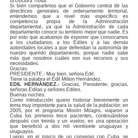
la Doctora Trotta.
Si bien compartimos que el Gobierno central dé las
directrices generales de ordenamiento territorial,
entendemos que a nivel más específico es
competencia propia de la Administración
departamental, ya que la Administración de cada
departamento conoce su territorio mejor que nadie. Es
por esto que acabamos de exponer que convocamos
a los ciudadanos, a los Ediles y a las demás
autoridades locales a que defiendan la autonomía de
nuestro querido departamento, porque nadie sabe
más que nosotros cuáles son sus recursos y sus
necesidades.
Gracias.
PRESIDENTE.- Muy bien, señora Edil.
Tiene la palabra el Edil Milton Hernández.
EDIL HERNÁNDEZ.-
Gracias, Presidente; gracias,
señoras Edilas y señores Ediles.
Buenas noches.
Como introducción quiero historiar brevemente un
tema
muy
importante
para la
salud de la población
: en
2005, por el
programa Misión Milagro,
viajaron a
Cuba los primeros trece pacientes, continuándose
después con treinta y un vuelos, en una operación
que benefició a dos mil veintisiete uruguayas y
uruguayos.
Luego, en el marco de un convenio con Cuba, se