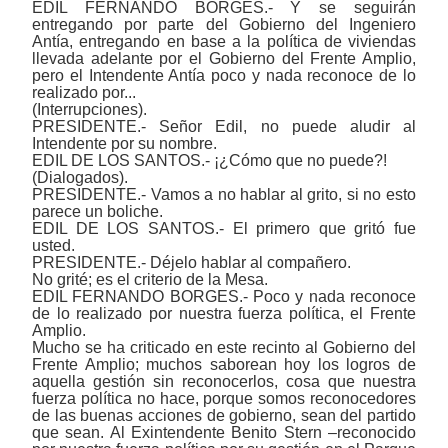
EDIL FERNANDO BORGES.- Y se seguirán
entregando por parte del Gobierno del Ingeniero
Antía, entregando en base a la política de viviendas
llevada adelante por el Gobierno del Frente Amplio,
pero el Intendente Antía poco y nada reconoce de lo
realizado por...
(Interrupciones).
PRESIDENTE.- Señor Edil, no puede aludir al
Intendente por su nombre.
EDIL DE LOS SANTOS.- ¡¿Cómo que no puede?!
(Dialogados).
PRESIDENTE.- Vamos a no hablar al grito, si no esto
parece un boliche.
EDIL DE LOS SANTOS.- El primero que gritó fue
usted.
PRESIDENTE.- Déjelo hablar al compañero.
No grité; es el criterio de la Mesa.
EDIL FERNANDO BORGES.- Poco y nada reconoce
de lo realizado por nuestra fuerza política, el Frente
Amplio.
Mucho se ha criticado en este recinto al Gobierno del
Frente Amplio; muchos saborean hoy los logros de
aquella gestión sin reconocerlos, cosa que nuestra
fuerza política no hace, porque somos reconocedores
de las buenas acciones de gobierno, sean del partido
que sean. Al Exintendente Benito Stern ‒reconocido