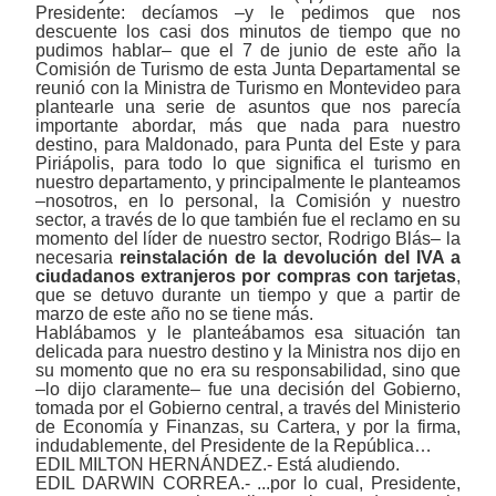
Presidente: decíamos ‒y le pedimos que nos
descuente los casi dos minutos de tiempo que no
pudimos hablar‒ que el 7 de junio de este año la
Comisión de Turismo de esta Junta Departamental se
reunió con la Ministra de Turismo en Montevideo para
plantearle una serie de asuntos que nos parecía
importante abordar, más que nada para nuestro
destino, para Maldonado, para Punta del Este y para
Piriápolis, para todo lo que significa el turismo en
nuestro departamento, y principalmente le planteamos
‒nosotros, en lo personal, la Comisión y nuestro
sector, a través de lo que también fue el reclamo en su
momento del líder de nuestro sector, Rodrigo Blás‒ la
necesaria
reinstalación de la devolución del IVA a
ciudadanos extranjeros por compras con tarjetas
,
que se detuvo durante un tiempo y que a partir de
marzo de este año no se tiene más.
Hablábamos y le planteábamos esa situación tan
delicada para nuestro destino y la Ministra nos dijo en
su momento que no era su responsabilidad, sino que
‒lo dijo claramente‒ fue una decisión del Gobierno,
tomada por el Gobierno central, a través del Ministerio
de Economía y Finanzas, su Cartera, y por la firma,
indudablemente, del Presidente de la República…
EDIL MILTON HERNÁNDEZ.- Está aludiendo.
EDIL DARWIN CORREA.- ...por lo cual, Presidente,