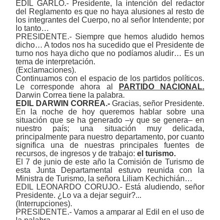
EDIL GARLO.- Presidente, la intención del redactor
del Reglamento es que no haya alusiones al resto de
los integrantes del Cuerpo, no al señor Intendente; por
lo tanto…
PRESIDENTE.- Siempre que hemos aludido hemos
dicho… A todos nos ha sucedido que el Presidente de
turno nos haya dicho que no podíamos aludir… Es un
tema de interpretación.
(Exclamaciones).
Continuamos con el espacio de los partidos políticos.
Le corresponde ahora al
PARTIDO NACIONAL.
Darwin Correa tiene la palabra.
EDIL DARWIN CORREA.-
Gracias, señor Presidente.
En la noche de hoy queremos hablar sobre una
situación que se ha generado
‒
y que se genera
‒
en
nuestro país; una situación muy delicada,
principalmente para nuestro departamento, por cuanto
significa una de nuestras principales fuentes de
recursos, de ingresos y de trabajo:
el
turismo.
El 7 de junio de este año la Comisión de Turismo de
esta Junta Departamental estuvo reunida con la
Ministra de Turismo, la señora Liliam Kechichián…
EDIL LEONARDO CORUJO.- Está aludiendo, señor
Presidente. ¿Lo va a dejar seguir?...
(Interrupciones).
PRESIDENTE.- Vamos a amparar al Edil en el uso de