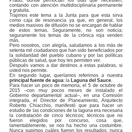
Prado, donde pernoctan los días que necesiten,
contando con atención multidisciplinaria permanente
y gratuita.
Trajimos este tema a la Junta para que esta sirva
como caja de resonancia ya que, en general, los
medios masivos de difusión no se encargan de hablar
de estos temas. Seguramente, no son noticia;
seguramente los temas de la crónica roja venden
más.
Pero nosotros, con alegría, saludamos a los más de
setenta mil ciudadanos que han sido beneficiados por
la solidaridad del pueblo cubano y por las políticas
públicas de salud, que hoy les permiten ver.
Después vamos a dar destinos a estas palabras, si
usted nos permite.
En segundo lugar, queríamos referirnos a nuestra
principal fuente de agua
: la
Laguna del Sauce
.
Para hacer un poco de memoria, el 5 de octubre de
2015 ‒con muy pocos meses de instalado el
Gobierno departamental actual‒, en una Comisión
integrada, el Director de Planeamiento, Arquitecto
Roberto Chiacchio, manifestó que para hacer un
estudio de las condiciones de la laguna era necesaria
la contratación de cinco técnicos; técnicos que no
fueron elegidos por concurso, cosa que,
lamentablemente, se nos ha hecho una costumbre.
Nunca supimos cuáles fueron los resultados; nunca