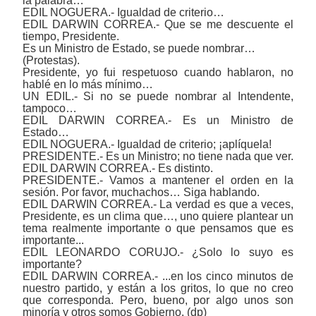
la palabra…
EDIL NOGUERA.- Igualdad de criterio…
EDIL DARWIN CORREA.- Que se me descuente el
tiempo, Presidente.
Es un Ministro de Estado, se puede nombrar…
(Protestas).
Presidente, yo fui respetuoso cuando hablaron, no
hablé en lo más mínimo…
UN EDIL.- Si no se puede nombrar al Intendente,
tampoco…
EDIL DARWIN CORREA.- Es un Ministro de
Estado…
EDIL NOGUERA.- Igualdad de criterio; ¡aplíquela!
PRESIDENTE.- Es un Ministro; no tiene nada que ver.
EDIL DARWIN CORREA.- Es distinto.
PRESIDENTE.- Vamos a mantener el orden en la
sesión. Por favor, muchachos… Siga hablando.
EDIL DARWIN CORREA.- La verdad es que a veces,
Presidente, es un clima que…, uno quiere plantear un
tema realmente importante o que pensamos que es
importante...
EDIL LEONARDO CORUJO.- ¿Solo lo suyo es
importante?
EDIL DARWIN CORREA.- ...en los cinco minutos de
nuestro partido, y están a los gritos, lo que no creo
que corresponda. Pero, bueno, por algo unos son
minoría y otros somos Gobierno. (dp)