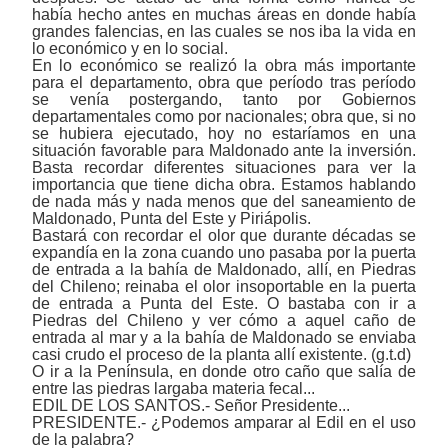
había hecho antes en muchas áreas en donde había
grandes falencias, en las cuales se nos iba la vida en
lo económico y en lo social.
En lo económico se realizó la obra más importante
para el departamento, obra que período tras período
se venía postergando, tanto por Gobiernos
departamentales como por nacionales; obra que, si no
se hubiera ejecutado, hoy no estaríamos en una
situación favorable para Maldonado ante la inversión.
Basta recordar diferentes situaciones para ver la
importancia que tiene dicha obra. Estamos hablando
de nada más y nada menos que del saneamiento de
Maldonado, Punta del Este y Piriápolis.
Bastará con recordar el olor que durante décadas se
expandía en la zona cuando uno pasaba por la puerta
de entrada a la bahía de Maldonado, allí, en Piedras
del Chileno; reinaba el olor insoportable en la puerta
de entrada a Punta del Este. O bastaba con ir a
Piedras del Chileno y ver cómo a aquel caño de
entrada al mar y a la bahía de Maldonado se enviaba
casi crudo el proceso de la planta allí existente. (g.t.d)
O ir a la Península, en donde otro caño que salía de
entre las piedras largaba materia fecal...
EDIL DE LOS SANTOS.- Señor Presidente...
PRESIDENTE.- ¿Podemos amparar al Edil en el uso
de la palabra?