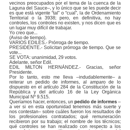
vecinos preocupados por el tema de la cuenca de la
Laguna del Sauce‒, y lo único que se les puede decir
es que está vigente “tal” o “cual”, la de Ordenamiento
Territorial o la 3938; pero, en definitiva, no hay
controles, los controles no existen, y nos dicen que es
un lugar muy difícil de trabajar.
Yo creo que...
(Aviso de tiempo).
VARIOS EDILES.- Prórroga de tiempo.
PRESIDENTE.- Solicitan prórroga de tiempo. Que se
vote...
SE VOTA: unanimidad, 29 votos.
Adelante, señor Edil.
EDIL MILTON HERNÁNDEZ.- Gracias, señor
Presidente.
Por lo tanto, esto me lleva ‒indudablemente‒ a
reiterar un pedido de informes, al amparo de lo
dispuesto en el artículo 284 de la Constitución de la
República y del artículo 16 de la Ley Orgánica
Municipal Nº 9.515.
Queríamos hacer, entonces, un
pedido de informes
‒
a ver si en esta oportunidad tenemos más suerte y
nos contestan‒ sobre cuáles fueron los resultados de
los profesionales contratados; qué remuneración
recibieron por su trabajo; el nombre de los técnicos;
qué controles se han realizado con respecto a los