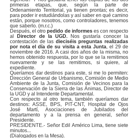
primeras etapas, que, según la parte de
Ordenamiento Territorial, ya tienen prontas; es decir,
para poder ir estudiándolas y así saber en qué camino
están, porque nosotros, como controladores, tenemos
que saberlo. (m.r.c.)
Después, el otro
pedido de informes
es con respecto
al
Director de la UGD.
Nos gustaría conocer la
contestación de las
dieciséis preguntas realizadas
por nota el día de su visita a esta Junta
,
el 29 de
noviembre de 2016. A casi dos años de la misma, no
hemos obtenido respuesta, por lo que se la remitimos
nuevamente y se las remitimos, si quiere, al
expediente.
Queríamos dar destinos para este, si me lo permiten:
Dirección General de Urbanismo, Comisión de Medio
Ambiente de la Junta, Comisión de Vecinos para la
Conservación de la Sierra de las Ánimas, Director de
la UGD y al Intendente Departamental.
Con respecto al otro tema, también queríamos dar
destinos: ASSE, BPS, PIT-CNT, Hospital de Ojos
José Martí, Asociaciones de Jubilados del
departamento y a la prensa en general, señor
Presidente.
PRESIDENTE.- Señor Edil Américo Lima, tiene siete
minutos...
(Dialogados en la Mesa).