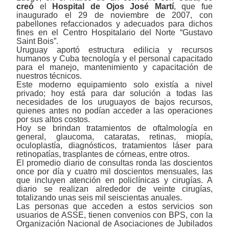
creó
el
Hospital de Ojos José Martí
, que fue
inaugurado el 29 de noviembre de 2007, con
pabellones refaccionados y adecuados para dichos
fines en el Centro Hospitalario del Norte “Gustavo
Saint Bois”.
Uruguay aportó estructura edilicia y recursos
humanos y Cuba tecnología y el personal capacitado
para el manejo, mantenimiento y capacitación de
nuestros técnicos.
Este moderno equipamiento solo existía a nivel
privado; hoy está para dar solución a todas las
necesidades de los uruguayos de bajos recursos,
quienes antes no podían acceder a las operaciones
por sus altos costos.
Hoy se brindan tratamientos de oftalmología en
general, glaucoma, cataratas, retinas, miopía,
oculoplastía, diagnósticos, tratamientos láser para
retinopatías, trasplantes de córneas, entre otros.
El promedio diario de consultas ronda las doscientos
once por día y cuatro mil doscientos mensuales, las
que incluyen atención en policlínicas y cirugías. A
diario se realizan alrededor de veinte cirugías,
totalizando unas seis mil seiscientas anuales.
Las personas que acceden a estos servicios son
usuarios de ASSE, tienen convenios con BPS, con la
Organización Nacional de Asociaciones de Jubilados