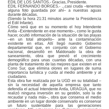
EDIL DE LOS SANTOS.- Gracias, Presidente.
EDIL FERNANDO BORGES.- ...casi cruda ‒tenemos
alguna foto guardada por ahí‒ a nuestras aguas
durante décadas.
(Siendo la hora 21:31 minutos asume la Presidencia
el Edil Infante).
Cómo será que en su momento el hoy Intendente
Antía ‒Exintendente en ese momento‒, como le gusta
hacer, ocultó información de la situación de las playas
‒en un total atropello‒ ante la contaminación
existente en ellas. Allí llegó nuestro Gobierno
departamental que, en conjunto con el Gobierno
nacional, desarrolló en Maldonado la obra de
saneamiento, obra que previó el crecimiento
demográfico para unas cuantas décadas, con una
planta de tratamiento de las mejores que existen en el
Cono Sur, que elimina olores en lugares de suma
importancia turística y cuida al medio ambiente y al
ciudadano.
Esta obra fue realizada por la UGD en su totalidad ‒
sin la necesidad de aquella empresa que tanto
defendía el actual Intendente Antía, URAGUA, que no
realizó ninguna inversión en su gestión, solo la de
recaudar y nada más‒, obra que conserva el medio
ambiente en un lugar donde conservarlo es conservar
un futuro sustentable para las generaciones