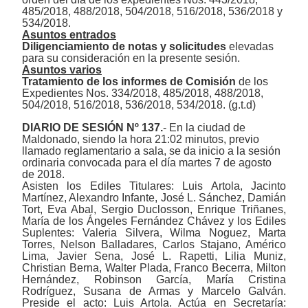
485/2018, 488/2018, 504/2018, 516/2018, 536/2018 y
534/2018.
Asuntos entrados
Diligenciamiento de notas y solicitudes
elevadas
para su consideración en la presente sesión.
Asuntos varios
Tratamiento de los informes de Comisión
de los
Expedientes Nos.
334/2018, 485/2018, 488/2018,
504/2018, 516/2018, 536/2018, 534/2018. (g.t.d)
DIARIO DE SESIÓN Nº 137.
- En la ciudad de
Maldonado, siendo la hora 21:02 minutos, previo
llamado reglamentario a sala, se da inicio a la sesión
ordinaria convocada para el día martes 7 de agosto
de 2018.
Asisten los Ediles Titulares: Luis Artola, Jacinto
Martínez, Alexandro Infante, José L. Sánchez, Damián
Tort, Eva Abal, Sergio Duclosson, Enrique Triñanes,
María de los Ángeles Fernández Chávez y los Ediles
Suplentes: Valeria Silvera, Wilma Noguez, Marta
Torres, Nelson Balladares, Carlos Stajano, Américo
Lima, Javier Sena, José L. Rapetti, Lilia Muniz,
Christian Berna, Walter Plada, Franco Becerra, Milton
Hernández, Robinson García, María Cristina
Rodríguez, Susana de Armas y Marcelo Galván.
P
reside el acto:
Luis Artola
. Actúa en Secretaría: