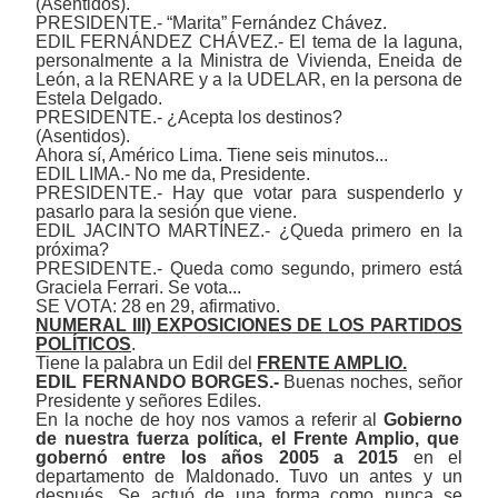
(Asentidos).
PRESIDENTE.- “Marita” Fernández Chávez.
EDIL FERNÁNDEZ CHÁVEZ.- El tema de la laguna,
personalmente a la Ministra de Vivienda, Eneida de
León, a la RENARE y a la UDELAR, en la persona de
Estela Delgado.
PRESIDENTE.- ¿Acepta los destinos?
(Asentidos).
Ahora sí, Américo Lima. Tiene seis minutos...
EDIL LIMA.- No me da, Presidente.
PRESIDENTE.- Hay que votar para suspenderlo y
pasarlo para la sesión que viene.
EDIL JACINTO MARTÍNEZ.- ¿Queda primero en la
próxima?
PRESIDENTE.- Queda como segundo, primero está
Graciela Ferrari. Se vota...
SE VOTA: 28 en 29, afirmativo.
NUMERAL III) EXPOSICIONES DE LOS PARTIDOS
POLÍTICOS
.
Tiene la palabra un Edil del
FRENTE AMPLIO.
EDIL FERNANDO BORGES.-
Buenas noches, señor
Presidente y señores Ediles.
En la noche de hoy nos vamos a referir al
G
obierno
de nuestra fuerza política, el Frente Amplio, que
gobernó entre los años 2005 a 2015
en el
departamento de Maldonado. Tuvo un antes y un
después. Se actuó de una forma como nunca se