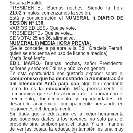
Susana Hualde.
PRESIDENTE.- Buenas noches. Siendo la hora
21:02 minutos, comenzamos la sesión.
Está a consideración el
NUMERAL I)
DIARIO DE
SESIÓN Nº 136
.
VARIOS EDILES.- Que se vote.
PRESIDENTE.- Que se vote...
SE VOTA: 25 en 26, afirmativo.
NUMERAL II) MEDIA HORA PREVIA.
(Se le concede la palabra a la Edil Graciela Ferrari,
quien se encuentra en uso de licencia médica).
María José Mafio.
EDIL MAFIO.-
Buenas noches, señor Presidente,
señoras y señores Ediles y público en general.
En esta oportunidad nos gustaría exponer sobre el
compromiso que ha demostrado la Administración
del Intendente Antía para con
algo tan importante
como lo es
la educación
. Más, precisamente, el
compromiso que se ha asumido de colaborar con el
crecimiento, fortalecimiento y oportunidades de
desarrollo académico, principalmente pensando en
los jóvenes del departamento.
Sin duda que la educación es la mejor herramienta
que podemos darles a los jóvenes, no solo para el
presente sino también para el futuro. Y a mi manera
de ver las cosas, la educación también es una muy