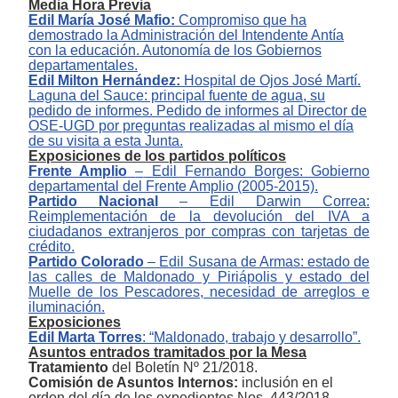
Media Hora Previa
Edil María José Mafio:
Compromiso que ha
demostrado la Administración del Intendente Antía
con la educación. Autonomía de los Gobiernos
departamentales.
Edil Milton Hernández:
Hospital de Ojos José Martí.
Laguna del Sauce: principal fuente de agua, su
pedido de informes. Pedido de informes al Director de
OSE-UGD por preguntas realizadas al mismo el día
de su visita a esta Junta.
Exposiciones de los partidos políticos
Frente Amplio
‒
Edil Fernando Borges: Gobierno
departamental del Frente Amplio (2005-2015).
Partido Nacional
– Edil Darwin Correa:
Reimplementación de la devolución del IVA a
ciudadanos extranjeros por compras con tarjetas de
crédito.
Partido Colorado
– Edil Susana de Armas: estado de
las calles de Maldonado y Piriápolis y estado del
Muelle de los Pescadores, necesidad de arreglos e
iluminación
.
Exposiciones
Edil Marta Torres
:
“Maldonado, trabajo y desarrollo”
.
A
suntos entrados tramitados por la Mesa
Tratamiento
del Boletín Nº 21/2018.
Comisión de Asuntos Internos:
inclusión en el
orden del día de los expedientes Nos. 443/2018,