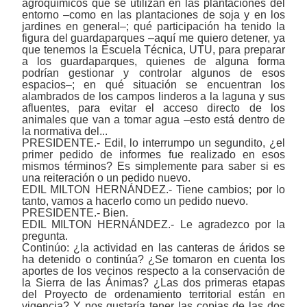
agroquímicos que se utilizan en las plantaciones del
entorno ‒como en las plantaciones de soja y en los
jardines en general‒; qué participación ha tenido la
figura del guardaparques ‒aquí me quiero detener, ya
que tenemos la Escuela Técnica, UTU, para preparar
a los guardaparques, quienes de alguna forma
podrían gestionar y controlar algunos de esos
espacios‒; en qué situación se encuentran los
alambrados de los campos linderos a la laguna y sus
afluentes, para evitar el acceso directo de los
animales que van a tomar agua ‒esto está dentro de
la normativa del...
PRESIDENTE.- Edil, lo interrumpo un segundito, ¿el
primer pedido de informes fue realizado en esos
mismos términos? Es simplemente para saber si es
una reiteración o un pedido nuevo.
EDIL MILTON HERNÁNDEZ.- Tiene cambios; por lo
tanto, vamos a hacerlo como un pedido nuevo.
PRESIDENTE.- Bien.
EDIL MILTON HERNÁNDEZ.- Le agradezco por la
pregunta.
Continúo: ¿la actividad en las canteras de áridos se
ha detenido o continúa? ¿Se tomaron en cuenta los
aportes de los vecinos respecto a la conservación de
la Sierra de las Ánimas? ¿Las dos primeras etapas
del Proyecto de ordenamiento territorial están en
vigencia? Y nos gustaría tener las copias de las dos