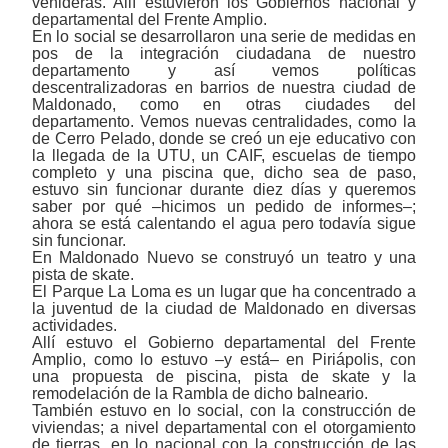
venideras. Allí estuvieron los Gobiernos nacional y
departamental del Frente Amplio.
En lo social se desarrollaron una serie de medidas en
pos de la integración ciudadana de nuestro
departamento y así vemos políticas
descentralizadoras en barrios de nuestra ciudad de
Maldonado, como en otras ciudades del
departamento. Vemos nuevas centralidades, como la
de Cerro Pelado, donde se creó un eje educativo con
la llegada de la UTU, un CAIF, escuelas de tiempo
completo y una piscina que, dicho sea de paso,
estuvo sin funcionar durante diez días y queremos
saber por qué ‒hicimos un pedido de informes‒;
ahora se está calentando el agua pero todavía sigue
sin funcionar.
En Maldonado Nuevo se construyó un teatro y una
pista de skate.
El Parque La Loma es un lugar que ha concentrado a
la juventud de la ciudad de Maldonado en diversas
actividades.
Allí estuvo el Gobierno departamental del Frente
Amplio, como lo estuvo ‒y está‒ en Piriápolis, con
una propuesta de piscina, pista de skate y la
remodelación de la Rambla de dicho balneario.
También estuvo en lo social, con la construcción de
viviendas; a nivel departamental con el otorgamiento
de tierras, en lo nacional con la construcción de las