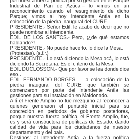
por nuestra fuerza política por su gestión en el Parque
Industrial de Pan de Azúcar‒ lo vimos en un
reconocimiento cuando el resurgimiento de dicho
Parque; vimos al hoy Intendente Antía en la
colocación de la piedra inaugural del CURE...
PRESIDENTE.- Señor Edil, le acabo de decir que no
puede nombrar al Intendente.
EDIL DE LOS SANTOS.- Pero, ¡¿de qué estamos
hablando?!
PRESIDENTE.- No puede hacerlo, lo dice la Mesa.
(Protestas). (a.f.r.)
PRESIDENTE.- Lo está diciendo la Mesa acá, lo está
diciendo la Secretaria. Es el criterio de la Mesa.
EDIL DUCLOSSON.- Que por favor se lea donde dice
eso…
EDIL FERNANDO BORGES.- ...la colocación de la
piedra inaugural del CURE, que también se
comenzaron por parte del Intendente Antía las
gestiones para su instalación en Maldonado.
Allí el Frente Amplio no fue mezquino al reconocer a
quienes generaron el puntapié inicial para su
concreción en períodos de gobierno posteriores,
porque nuestra fuerza política, el Frente Amplio, fue,
es y será constructora de políticas de Estado, dando
calidad de vida para los ciudadanos de nuestro
departamento y del país.
Destinos: al Intendente Antía, a la fuerza política