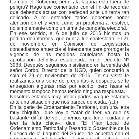
Cambió el Gobierno, pero, ¿la laguna está fuera de
peligro? Hago ese comentario con el fin de recordar
que debemos actuar con seriedad ante un tema tan
delicado. A mi entender, todos debemos poner
atención en él y verlo como un problema a resolver,
no simplemente como un tema de campaña electoral.
En ese sentido, el 6 de julio de 2016 hicimos un
pedido de informes, que nunca fue contestado. El 21
de noviembre, en Comisión de Legislación,
concedíamos anuencia al Intendente para prorrogar la
vigencia de las medidas cautelares hasta la
aprobación definitiva establecida en el Decreto Nº
3938. Después, seguimos insistiendo en la venida del
señor Corbo, Director de la UGD, quien concurrió a
sala el 29 de noviembre de 2016. En su visita le
realizamos una serie de preguntas y, después, se le
entregaron algunas más por escrito, pero hasta el
momento tampoco hemos tenido ninguna respuesta.
Nosotros estamos muy preocupados, ya que estamos
ante una situación que nos parece delicada. (a.t.)
En la parte de Ordenamiento Territorial, con una letra
muy chiquita ‒que voy a tratar de leer, ya que es
bastante difícil de ver; tenemos que tener cuidado y
leer la letra chica‒, dice: “El Plan Local de
Ordenamiento Territorial y Desarrollo Sostenible de la
Cuenca de la Laguna del Sauce, de acuerdo con el
cronograma establecido al iniciar el trabajo, se