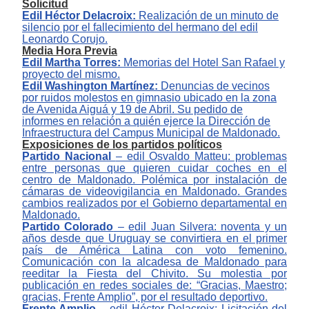
Solicitud
Edil Héctor Delacroix:
Realización de un minuto de
silencio por el fallecimiento del hermano del edil
Leonardo Corujo.
Media Hora Previa
Edil Martha Torres:
Memorias del Hotel San Rafael y
proyecto del mismo.
E
dil Washington Martínez:
Denuncias de vecinos
por ruidos molestos en gimnasio ubicado en la zona
de Avenida Aiguá y 19 de Abril
. Su pedido de
informes en relación a quién ejerce la Dirección de
Infraestructura del Campus Municipal de Maldonado.
Exposiciones de los partidos políticos
Partido Nacional
– edil Osvaldo Matteu: problemas
entre personas que quieren cuidar coches en el
centro de Maldonado. Polémica por instalación de
cámaras de videovigilancia en Maldonado. Grandes
cambios realizados por el Gobierno departamental en
Maldonado.
Partido Colorado
– edil Juan Silvera: noventa y un
años desde que Uruguay se convirtiera en el primer
país de América Latina con voto femenino.
Comunicación con la alcadesa de Maldonado para
reeditar la Fiesta del Chivito. Su molestia por
publicación en redes sociales de:
“Gracias, Maestro;
gracias, Frente Amplio”, por el resultado deportivo.
Frente Amplio
‒
edil Héctor Delacroix: Licitación del