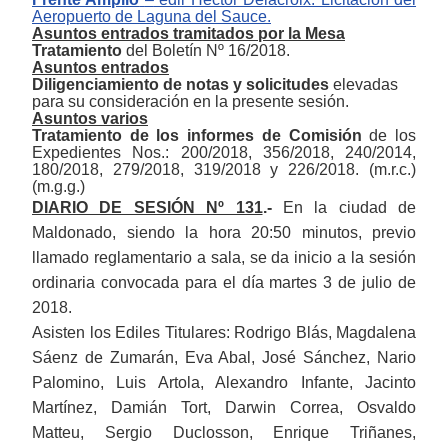
Aeropuerto de Laguna del Sauce.
Asuntos entrados tramitados por la Mesa
Tratamiento
del Boletín Nº 16/2018.
Asuntos entrados
Diligenciamiento de notas y solicitudes
elevadas
para su consideración en la presente sesión.
Asuntos varios
Tratamiento de los informes de Comisión
de los
Expedientes Nos.: 200/2018, 356/2018, 240/2014,
180/2018, 279/2018, 319/2018 y 226/2018. (m.r.c.)
(m
.g.g.)
DIARIO DE SESIÓN Nº 131
.-
En la ciudad de
Maldonado, siendo la hora 20:50 minutos, previo
llamado reglamentario a sala, se da inicio a la sesión
ordinaria convocada para el día martes 3 de julio de
2018.
Asisten los Ediles Titulares: Rodrigo Blás,
Magdalena
Sáenz de Zumarán
, Eva Abal, José Sánchez, Nario
Palomino, Luis Artola, Alexandro Infante, Jacinto
Martínez, Damián Tort, Darwin Correa, Osvaldo
Matteu, Sergio Duclosson, Enrique Triñanes,