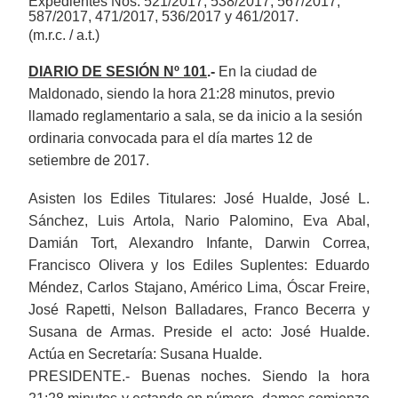
Expedientes
Nos. 521/2017, 538/2017, 567/2017,
587/2017, 471/2017, 536/2017 y 461/2017.
(m.r.c. / a.t.)
DIARIO DE SESIÓN Nº 101
.-
En la ciudad de
Maldonado, siendo la hora 21:28 minutos, previo
llamado reglamentario a sala, se da inicio a la sesión
ordinaria convocada para el día martes 12 de
setiembre de 2017.
Asisten los Ediles Titulares: José Hualde, José L.
Sánchez, Luis Artola, Nario Palomino, Eva Abal,
Damián Tort, Alexandro Infante, Darwin Correa,
Francisco Olivera y los Ediles Suplentes: Eduardo
Méndez, Carlos Stajano, Américo Lima, Óscar Freire,
José Rapetti, Nelson Balladares, Franco Becerra y
Susana de Armas. Preside el acto: José Hualde.
Actúa en Secretaría: Susana Hualde.
PRESIDENTE.- Buenas noches. Siendo la hora