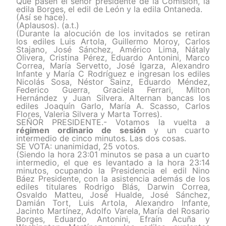
Que pasen el señor presidente de la Comisión, la
edila Borges, el edil de León y la edila Ontaneda.
(Así se hace).
(Aplausos). (a.t.)
(Durante la alocución de los invitados se retiran
los ediles Luis Artola, Guillermo Moroy, Carlos
Stajano, José Sánchez, Américo Lima, Nátaly
Olivera, Cristina Pérez, Eduardo Antonini, Marco
Correa, María Servetto, José Igarza, Alexandro
Infante y María C Rodríguez e ingresan los ediles
Nicolás Sosa, Néstor Sainz, Eduardo Méndez,
Federico Guerra, Graciela Ferrari, Milton
Hernández y Juan Silvera. Alternan bancas los
ediles Joaquín Garlo, María A. Scasso, Carlos
Flores, Valeria Silvera y Marta Torres).
SEÑOR PRESIDENTE.- Votamos la vuelta a
r
égimen ordinario de sesión
y un cuarto
intermedio de cinco minutos. Las dos cosas.
SE VOTA: unanimidad, 25 votos.
(Siendo la hora 23:01 minutos se pasa a un cuarto
intermedio, el que es levantado a la hora 23:14
minutos, ocupando la Presidencia el edil Nino
Báez Presidente, con la asistencia además de los
ediles titulares Rodrigo Blás, Darwin Correa,
Osvaldo Matteu, José Hualde, José Sánchez,
Damián Tort, Luis Artola, Alexandro Infante,
Jacinto Martínez, Adolfo Varela, María del Rosario
Borges, Eduardo Antonini, Efraín Acuña y