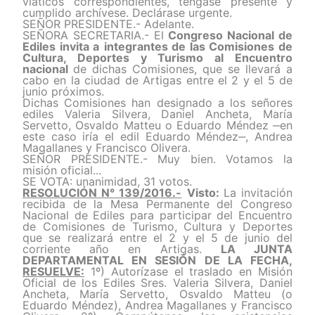
viáticos correspondientes, téngase presente y
cumplido archívese. Declárase urgente.
SEÑOR PRESIDENTE.- Adelante.
SEÑORA SECRETARIA.- El
Congreso Nacional de
Ediles invita a
integrantes de las Comisiones de
Cultura, Deportes y Turismo al Encuentro
nacional
de dichas Comisiones, que se llevará a
cabo en la ciudad de Artigas entre el
2 y el 5 de
junio
próximos.
Dichas Comisiones han designado a los señores
ediles Valeria Silvera, Daniel Ancheta, María
Servetto, Osvaldo Matteu o Eduardo Méndez ‒en
este caso iría el edil Eduardo Méndez‒, Andrea
Magallanes y Francisco Olivera.
SEÑOR PRESIDENTE.- Muy bien. Votamos la
misión oficial...
SE VOTA: unanimidad, 31 votos.
RESOLUCIÓN N° 139/2016.-
Visto:
La invitación
recibida de la Mesa Permanente del Congreso
Nacional de Ediles para participar del Encuentro
de Comisiones de Turismo, Cultura y Deportes
que se realizará entre el 2 y el 5 de junio del
corriente año en Artigas.
LA JUNTA
DEPARTAMENTAL EN SESIÓN DE LA FECHA,
RESUELVE:
1º) Autorízase el traslado en Misión
Oficial de los Ediles Sres. Valeria Silvera, Daniel
Ancheta, María Servetto, Osvaldo Matteu (o
Eduardo Méndez), Andrea Magallanes y Francisco