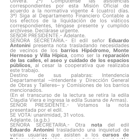
Olivera. 2º) Compútense las asistencias
correspondientes por esta Misión Oficial de
acuerdo a la normativa vigente 4 (cuatro) días.
3º) Siga al Departamento Financiero Contable a
los efectos de la liquidación de los viáticos
correspondientes, téngase presente y cumplido
archívese. Declárase urgente.
SEÑOR PRESIDENTE.- Adelante.
SEÑORA SECRETARIA.- El
edil
señor
Eduardo
Antonini
presenta nota trasladando
necesidades
de
vecinos de los
barrios Hipódromo, Monte
Hermoso y Villa Hípica
, como ser la
reparación
de las calles, el aseo y cuidado de los espacios
públicos,
al cesar la cooperativa que realizaba
este trabajo.
Destino de sus palabras: Intendencia
Departamental ‒intendente y Dirección General
de Obras y Talleres‒ y Comisiones de los barrios
mencionados.
(En el transcurso de la lectura se retira la edila
Claudia Viera e ingresa la edila Susana de Armas).
SEÑOR PRESIDENTE.- Votamos la nota
presentada por el edil.
SE VOTA: unanimidad, 31 votos.
Adelante. (a.g.b.)
SEÑORA SECRETARIA.- Otra
nota
del edil
Eduardo
Antonini
trasladando una inquietud de
varias usuarias que asisten a los
cursos de