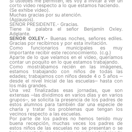
Si ustedes me permiten, les voy a invitar a ver un
corto video respecto a lo que estamos haciendo.
(Se exhibe video).
Muchas gracias por su atención.
(Aplausos).
SEÑOR PRESIDENTE.- Gracias.
Tiene la palabra el señor Benjamín Oxley.
Adelante.
SEÑOR OXLEY.-
Buenas noches, señores ediles.
Gracias por recibirnos y por esta invitación.
Como funcionarios municipales es muy
importante recibir este reconocimiento. (c.g.)
Aparte de lo que veíamos en el video, queríamos
contar un poquito en lo que estamos trabajando.
Como mostrábamos recién en las imágenes,
estamos trabajando con niños de todas las
edades; trabajamos con niños desde 4 o 5 años ‒
desde el nivel Inicial de las escuelas‒ hasta con
los más grandes.
Una vez finalizadas esas jornadas, que son
extensas ‒las dividimos en varios días y en varios
grupos‒, se solicita la presencia de los padres de
estos alumnos para también dar una especie de
charla y tratar los problemas que tengan los
vecinos respecto a las escuelas.
Por parte de los padres no hemos tenido muy
buena recepción, muchas veces los padres de
estos niños de las escuelas no se presentan o se