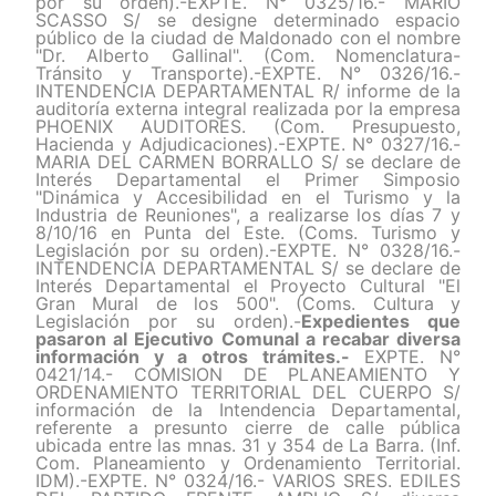
por su orden).-EXPTE. N° 0325/16.- MARIO
SCASSO S/ se designe determinado espacio
público de la ciudad de Maldonado con el nombre
"Dr. Alberto Gallinal". (Com. Nomenclatura-
Tránsito y Transporte).-EXPTE. N° 0326/16.-
INTENDENCIA DEPARTAMENTAL R/ informe de la
auditoría externa integral realizada por la empresa
PHOENIX AUDITORES. (Com. Presupuesto,
Hacienda y Adjudicaciones).-EXPTE. N° 0327/16.-
MARIA DEL CARMEN BORRALLO S/ se declare de
Interés Departamental el Primer Simposio
"Dinámica y Accesibilidad en el Turismo y la
Industria de Reuniones", a realizarse los días 7 y
8/10/16 en Punta del Este. (Coms. Turismo y
Legislación por su orden).-EXPTE. N° 0328/16.-
INTENDENCIA DEPARTAMENTAL S/ se declare de
Interés Departamental el Proyecto Cultural "El
Gran Mural de los 500". (Coms. Cultura y
Legislación por su orden).-
Expedientes que
pasaron al Ejecutivo Comunal a recabar diversa
información y a otros trámites.-
EXPTE. N°
0421/14.- COMISION DE PLANEAMIENTO Y
ORDENAMIENTO TERRITORIAL DEL CUERPO S/
información de la Intendencia Departamental,
referente a presunto cierre de calle pública
ubicada entre las mnas. 31 y 354 de La Barra. (Inf.
Com. Planeamiento y Ordenamiento Territorial.
IDM).-EXPTE. N° 0324/16.- VARIOS SRES. EDILES