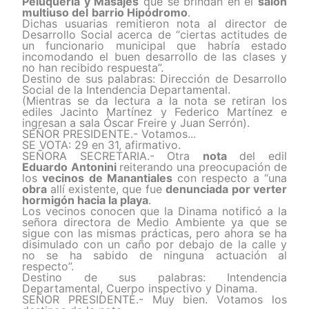
Peluquería y Masajes
que se brindan en el
salón
multiuso del
barrio Hipódromo
.
Dichas usuarias remitieron nota al director de
Desarrollo Social acerca de “ciertas actitudes de
un funcionario municipal que habría estado
incomodando el buen desarrollo de las clases y
no han recibido respuesta”.
Destino de sus palabras: Dirección de Desarrollo
Social de la Intendencia Departamental.
(Mientras se da lectura a la nota se retiran los
ediles Jacinto Martínez y Federico Martínez e
ingresan a sala Óscar Freire y Juan Serrón).
SEÑOR PRESIDENTE.- Votamos...
SE VOTA: 29 en 31, afirmativo.
SEÑORA SECRETARIA.- Otra
nota
del edil
Eduardo
Antonini
reiterando una preocupación de
los
vecinos de Manantiales
con respecto a “una
obra
allí existente, que fue
denunciada
por verter
hormigón hacia la playa
.
Los vecinos conocen que la Dinama notificó a la
señora directora de Medio Ambiente ya que se
sigue con las mismas prácticas, pero ahora se ha
disimulado con un caño por debajo de la calle y
no se ha sabido de ninguna actuación al
respecto”.
Destino de sus palabras: Intendencia
Departamental, Cuerpo inspectivo y Dinama.
SEÑOR PRESIDENTE.- Muy bien. Votamos los