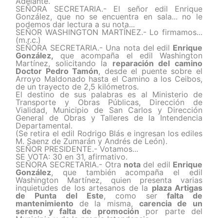
Adelante.
SEÑORA SECRETARIA.- El señor edil Enrique
González, que no se encuentra en sala... no le
podemos dar lectura a su nota...
SEÑOR WASHINGTON MARTÍNEZ.- Lo firmamos...
(m.r.c.)
SEÑORA SECRETARIA.- Una nota del
edil
Enrique
González,
que acompaña el edil Washington
Martínez,
solicitando
la
reparación del camino
Doctor Pedro Tamón
, desde el puente sobre el
Arroyo Maldonado hasta el Camino a los Ceibos,
de un trayecto de 2,5 kilómetros.
El destino de sus palabras es al Ministerio de
Transporte y Obras Públicas, Dirección de
Vialidad, Municipio de San Carlos y Dirección
General de Obras y Talleres de la Intendencia
Departamental.
(Se retira el edil Rodrigo Blás e ingresan los ediles
M. Saenz de Zumarán y Andrés de León).
SEÑOR PRESIDENTE.- Votamos...
SE VOTA: 30 en 31, afirmativo.
SEÑORA SECRETARIA.- Otra
nota
del
edil
Enrique
González
, q
ue también acompaña el edil
Washington Martínez, quien presenta
varias
inquietudes
de los artesanos de la
plaza Artigas
de Punta del Este
, como ser
falta de
mantenimiento
de la misma,
carencia de un
sereno y falta de promoción
por parte del