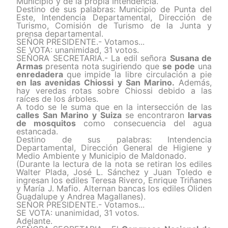
Municipio y de la propia Intendencia.
Destino de sus palabras: Municipio de Punta del
Este, Intendencia Departamental, Dirección de
Turismo, Comisión de Turismo de la Junta y
prensa departamental.
SEÑOR PRESIDENTE.- Votamos...
SE VOTA: unanimidad, 31 votos.
SEÑORA SECRETARIA.- La
edil s
eñora
Susana de
Armas
presenta nota
sugiriendo que
se pode
una
enredadera
que impide la libre circulación a pie
en las avenidas Chiossi y San Marino.
Además,
hay veredas rotas sobre Chiossi debido a las
raíces de los árboles.
A todo se le suma que
en la intersección de
las
calles San Marino y Suiza
se encontraron
larvas
de mosquitos
como consecuencia del agua
estancada.
Destino de sus palabras: Intendencia
Departamental, Dirección General de Higiene y
Medio Ambiente y Municipio de Maldonado.
(Durante la lectura de la nota se retiran los ediles
Walter Plada, José L. Sánchez y Juan Toledo e
ingresan los ediles Teresa Rivero, Enrique Triñanes
y María J. Mafio. Alternan bancas los ediles Oliden
Guadalupe y Andrea Magallanes).
SEÑOR PRESIDENTE.- Votamos...
SE VOTA: unanimidad, 31 votos.
Adelante.