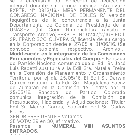
se le efectuaran por concepto de dedicación
integral durante su licencia médica. (Archivo).-
EXPTE. N° 0312/16.- MESA PERMANENTE DEL
CONGRESO NACIONAL DE EDILES R/ versión
taquigráfica de la concurrencia a la Junta
Departamental de Colonia, del Presidente de la
UNASEV. (Inf. Com. Nomenclatura-Tránsito y
Transporte. Archivo).-EXPTE. N° 0242/2/16.- EDIL
SR. FRANCISCO OLIVERA S/ licencia de su cargo
en la Corporación desde el 27/05 al 01/06/16. (Se
convocó suplente respectivo. Archivo).-
Modificación en la integración de las Comisiones
Permanentes y Especiales del Cuerpo.-
Bancada
del Partido Nacional comunica que el Edil Sr. José
Luis Rapetti sustituirá a la Edil Sra. Natalia Freire
en la Comisión de Planeamiento y Ordenamiento
Territorial por el día 25/05/16. El Edil Sr. Darwin
Correa sustituirá a la Edil Sra. Magdalena Saenz
de Zumarán en la Comisión de Tierras por el
25/05/16. Bancada del Partido Colorado
comunica integración de la Comisión de
Presupuesto, Hacienda y Adjudicaciones: Titular
Edil Sr. Marco Correa, Suplente Edil Sr. Carlos
Flores.
SEÑOR PRESIDENTE.- Votamos...
SE VOTA: 29 en 30, afirmativo.
Pasamos al
NUMERAL VIII) ASUNTOS
ENTRADOS
.