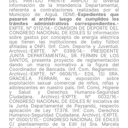
DEL PARTIDO FRENTE AMPLIO S/ diversa
información de la Intendencia Departamental,
referente a contrataciones realizadas por el
Municipio de Aiguá. (IDM).-
Expedientes que
pasaron al archivo luego de cumplidos los
trámites administrativos correspondientes.-
EXPTE. N° 0112/14.- COMISION DE DEPORTE DEL
CONGRESO NACIONAL DE EDILES S/ información
sobre gastos por concepto de energía eléctrica
que tienen las instituciones de baby fútbol
afiliadas a ONFI. (Inf. Com. Deporte y Juventud.
Archivo).-EXPTE. N° 0399/14.- PRESIDENTE
JUNTA DEPARTAMENTAL, SR. FERMIN DE LOS
SANTOS, presenta proyecto de reglamentación
dando un marco normativo a la figura del
Coordinador de Bancada. (Inf. Com. Reglamento.
Archivo).-EXPTE. N° 0608/15.- EDIL (S) SRA.
GRACIELA FERRARI, su exposición sobre
explotación sexual comercial de niños, niñas y
adolescentes en nuestro país. (Inf. Coms. Higiene
y Salud y Derechos Humanos-Seguridad
Ciudadana. Archivo).-EXPTE. N° 0032/16.-
CONGRESO NACIONAL DE EDILES R/ iniciativa de
la Junta Departamental de Paysandú, respecto
aplicación de Ley 17.378. (Inf. Com. Derechos
Humanos-Seguridad Ciudadana. Archivo).-EXPTE.
N° 0500/1/15.- CONGRESO NACIONAL DE EDILES
C/ planteamiento de la Edil (s) Sra. Marcela