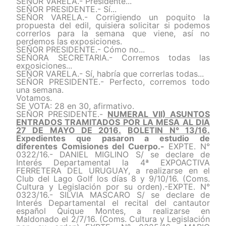
SEÑOR VARELA.- Presidente...
SEÑOR PRESIDENTE.- Sí...
SEÑOR VARELA.- Corrigiendo un poquito la
propuesta del edil, quisiera solicitar si podemos
correrlos para la semana que viene, así no
perdemos las exposiciones.
SEÑOR PRESIDENTE.- Cómo no...
SEÑORA SECRETARIA.- Corremos todas las
exposiciones...
SEÑOR VARELA.- Sí, habría que correrlas todas...
SEÑOR PRESIDENTE.- Perfecto, corremos todo
una semana.
Votamos.
SE VOTA: 28 en 30, afirmativo.
SEÑOR PRESIDENTE.-
NUMERAL VII)
ASUNTOS
ENTRADOS TRAMITADOS POR LA MESA AL DIA
27 DE MAYO DE 2016.
BOLETIN N° 13/16.
Expedientes que pasaron a estudio de
diferentes Comisiones del Cuerpo.-
EXPTE. N°
0322/16.- DANIEL MIGLINO S/ se declare de
Interés Departamental la 4ª EXPOACTIVA
FERRETERA DEL URUGUAY, a realizarse en el
Club del Lago Golf los días 8 y 9/10/16. (Coms.
Cultura y Legislación por su orden).-EXPTE. N°
0323/16.- SILVIA MASCARO S/ se declare de
Interés Departamental el recital del cantautor
español Quique Montes, a realizarse en
Maldonado el 2/7/16. (Coms. Cultura y Legislación