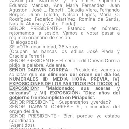
Washington Martínez y los ediles suplentes
Eduardo Méndez, Ana María Fernández, Juan
Agustoni, José L. Rapetti, Claudia Viera, Fernando
Borges, Juan Toledo, Nelson Lages, María C.
Rodríguez, Federico Martínez, Romina de Santis,
Natalia Alonso y Walter Plada).
SEÑOR PRESIDENTE.- Estando en número,
retomamos la sesión. Vamos a votar pasar a
régimen ordinario de sesión.
(Dialogados).
SE VOTA: unanimidad, 28 votos.
(Ocupan las bancas los ediles José Plada y
Graciela Ferrari).
SEÑOR PRESIDENTE.- El señor edil Darwin Correa
pidió la palabra. Adelante.
SEÑOR DARWIN CORREA.-
Presidente: vamos a
solicitar que
se eliminen del orden del día los
NUMERALES III) MEDIA HORA PREVIA,
IV)
EXPOSICIONES DE LOS PARTIDOS POLÍTICOS,
V)
EXPOSICIÓN
: “Maldonado: sus aceras y
calzadas”
y
VI) EXPOSICIÓN
: “Diez años del
gobierno frenteamplista en Piriápolis”.
SEÑOR PRESIDENTE.- Suspenderlos, ¿verdad?
SEÑOR DARWIN CORREA.- Sí, eliminarlos del
orden del día.
SEÑOR PRESIDENTE.- Bien, porque ya estaba
coordinado.
(Asentidos).