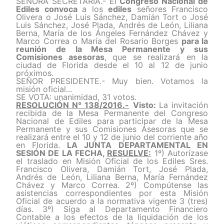
SEÑORA SECRETARIA.- El
Congreso Nacional de
Ediles convoca
a
los
ediles
señores Francisco
Olivera o José Luis Sánchez, Damián Tort o José
Luis Sánchez, José Plada, Andrés de León, Liliana
Berna, María de los Ángeles Fernández Chávez y
Marco Correa o María del Rosario Borges
para la
reunión de la Mesa Permanente y sus
Comisiones asesoras
, que se realizará en la
ciudad de Florida desde el
10 al 12 de junio
próximos.
SEÑOR PRESIDENTE.- Muy bien. Votamos la
misión oficial...
SE VOTA: unanimidad, 31 votos.
RESOLUCIÓN N° 138/2016.-
Visto:
La invitación
recibida de la Mesa Permanente del Congreso
Nacional de Ediles para participar de la Mesa
Permanente y sus Comisiones Asesoras que se
realizará entre el 10 y 12 de junio del corriente año
en Florida.
LA JUNTA DEPARTAMENTAL EN
SESIÓN DE LA FECHA,
RESUELVE:
1º) Autorízase
el traslado en Misión Oficial de los Ediles Sres.
Francisco Olivera, Damián Tort, José Plada,
Andrés de León, Liliana Berna, María Fernández
Chávez y Marco Correa. 2º) Compútense las
asistencias correspondientes por esta Misión
Oficial de acuerdo a la normativa vigente 3 (tres)
días. 3º) Siga al Departamento Financiero
Contable a los efectos de la liquidación de los