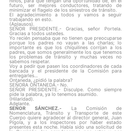
niños, para que tengan una oportunidad de, en el
futuro, ser mejores conductores, tratando de
minimizar el flagelo de los siniestros de tránsito.
El agradecimiento a todos y vamos a seguir
trabajando en esto.
(Aplausos).
SEÑOR PRESIDENTE.- Gracias, señor Portela.
Gracias a todos ustedes.
Yo recién pensaba que no tienen que preocuparse
porque los padres no vayan a las charlas; lo
importante es que los chiquilines corrijan a los
padres, que somos generalmente los que tenemos
los problemas de tránsito y muchas veces no
sabemos respetar.
Voy a pedir que pasen los coordinadores de cada
bancada y el presidente de la Comisión para
entregarles...
Ontaneda, ¿pidió la palabra?
SEÑORA ONTANEDA.- No.
SEÑOR PRESIDENTE.- Disculpe. Como siempre
pide la palabra, ya lo tenemos asumido.
(Hilaridad).
Adelante.
SEÑOR SÁNCHEZ.-
La Comisión de
Nomenclatura, Tránsito y Transporte de este
Cuerpo quiere agradecer al director general, Juan
Pígola, y a los inspectores por haber estado
presentes esta noche. Había sido una solicitud de