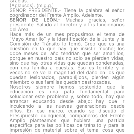
Gracias.
(Aplausos). (m.g.g.)
SEÑOR PRESIDENTE.- Tiene la palabra el señor
coordinador del Frente Amplio. Adelante.
SEÑOR DE LEÓN
.- Muchas gracias, señor
presidente. Saludo al director y a los funcionarios
del Área.
Hace más de un mes propusimos el tema de
“Mayo Amarillo” y la identificación de la Junta y la
Comisión de Tránsito lo tomó. Creo que es una
cuestión en la que hay que insistir mucho; los
doce meses del año tendrían que ser amarillos,
porque en nuestro país no solo se pierden vidas,
sino que hay otras vidas que quedan condenadas,
con una familia a cuestas. Eso es terrible y a
veces no se ve la magnitud del daño en los que
quedan lesionados, parapléjicos, pierden algún
miembro o sus familias quedan destrozadas.
Nosotros siempre hemos sostenido que la
educación es una pata fundamental para
solucionar este problema y, sobre todo, hay que
arrancar educando desde abajo: hay que ir
inculcando a las nuevas generaciones desde
niños. En ese marco, cuando se discutió el
Presupuesto quinquenal, compañeros del Frente
Amplio planteamos que hubiera una partida
específica para las políticas de tránsito y para la
impresión de material sobre el tema, cosa que