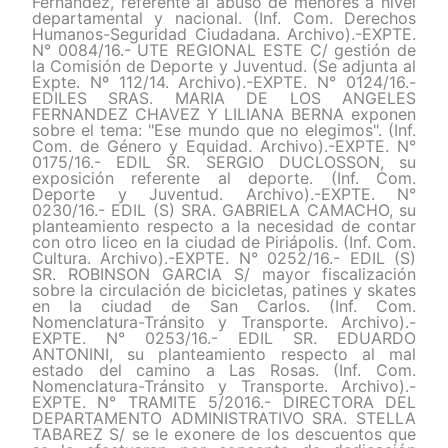
Fernández, referente al abuso de menores a nivel
departamental y nacional. (Inf. Com. Derechos
Humanos-Seguridad Ciudadana. Archivo).-EXPTE.
N° 0084/16.- UTE REGIONAL ESTE C/ gestión de
la Comisión de Deporte y Juventud. (Se adjunta al
Expte. Nº 112/14. Archivo).-EXPTE. N° 0124/16.-
EDILES SRAS. MARIA DE LOS ANGELES
FERNANDEZ CHAVEZ Y LILIANA BERNA exponen
sobre el tema: "Ese mundo que no elegimos". (Inf.
Com. de Género y Equidad. Archivo).-EXPTE. N°
0175/16.- EDIL SR. SERGIO DUCLOSSON, su
exposición referente al deporte. (Inf. Com.
Deporte y Juventud. Archivo).-EXPTE. N°
0230/16.- EDIL (S) SRA. GABRIELA CAMACHO, su
planteamiento respecto a la necesidad de contar
con otro liceo en la ciudad de Piriápolis. (Inf. Com.
Cultura. Archivo).-EXPTE. N° 0252/16.- EDIL (S)
SR. ROBINSON GARCIA S/ mayor fiscalización
sobre la circulación de bicicletas, patines y skates
en la ciudad de San Carlos. (Inf. Com.
Nomenclatura-Tránsito y Transporte. Archivo).-
EXPTE. N° 0253/16.- EDIL SR. EDUARDO
ANTONINI, su planteamiento respecto al mal
estado del camino a Las Rosas. (Inf. Com.
Nomenclatura-Tránsito y Transporte. Archivo).-
EXPTE. N° TRAMITE 5/2016.- DIRECTORA DEL
DEPARTAMENTO ADMINISTRATIVO SRA. STELLA
TABAREZ S/ se le exonere de los descuentos que