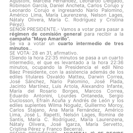
Agustoni, Marcela Fernández, Leonardo Delgado,
Robinson García, Daniel Ancheta, Carlos Corujo y
Leonardo Corujo e ingresando Nario Palomino,
Américo Lima, María Laurenzena, Nelson Lages,
Nátaly Olivera, María C. Rodríguez y Cristina
Pérez).
SEÑOR PRESIDENTE.-
Vamos a votar para pasar a
régimen de comisión general
para recibir a la
campaña “Mayo Amarillo”.
Se va a votar un
cuarto intermedio de tres
minutos
...
SE VOTA: 28 en 31, afirmativo.
(Siendo la hora 22:35 minutos se pasa a un cuarto
intermedio, el que es levantado a la hora 22:36
minutos, ocupando la Presidencia el edil Nino
Báez Presidente, con la asistencia además de los
ediles titulares Osvaldo Matteu, Darwin Correa,
José Sánchez, Nario Palomino, José Plada,
Jacinto Martínez, Luis Artola, Alexandro Infante,
María del Rosario Borges, Marcos Correa,
Eduardo Antonini, Lourdes Ontaneda, Sergio
Duclosson, Efraín Acuña y Andrés de León y los
ediles suplentes Wilma Noguéz, Guillermo Moroy,
Carlos Stajano, Ana María Fernández, Américo
Lima, José L. Rapetti, Nelsón Lages, Romina de
Santis, María C. Rodríguez, María Laurenzena,
Nátaly Olivera, José Igarza, María Servetto,
Cristina Pérez y Franco Becerra).