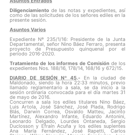
Asuntos Entrados
Diligenciamiento
de las notas y expedientes, así
como de las solicitudes de los señores ediles en la
presente sesión.
Asuntos Varios
Expediente Nº 235/1/16: Presidente de la Junta
Departamental, señor Nino Báez Ferraro, presenta
proyecto de Presupuesto quinquenal por el
período 2016-2020.
Tratamiento de los informes de Comisión
de los
expedientes Nos. 188/16, 178/14, 168/16 y 672/15.
DIARIO DE SESIÓN Nº 45
.-
En la ciudad de
Maldonado, siendo la hora 22:33 minutos, previo
llamado reglamentario a sala, se da inicio a la
sesión ordinaria convocada para el día martes 31
de mayo de 2016.
Concurren a sala los ediles titulares Nino Báez,
Luis Artola, José Sánchez, José Plada, Rodrigo
Blás, Darwin Correa, Osvaldo Matteu, Jacinto
Martínez, Alexandro Infante, Eduardo Antonini,
Leonardo Delgado, Lourdes Ontaneda, Sergio
Duclosson y Efraín Acuña y los ediles suplentes
Ana María Fernández, José Rapetti, Carlos