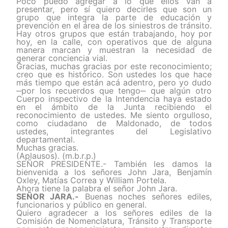
Poco puedo agregar a lo que ellos van a
presentar, pero sí quiero decirles que son un
grupo que integra la parte de educación y
prevención en el área de los siniestros de tránsito.
Hay otros grupos que están trabajando, hoy por
hoy, en la calle, con operativos que de alguna
manera marcan y muestran la necesidad de
generar conciencia vial.
Gracias, muchas gracias por este reconocimiento;
creo que es histórico. Son ustedes los que hace
más tiempo que están acá adentro, pero yo dudo
‒por los recuerdos que tengo‒ que algún otro
Cuerpo inspectivo de la Intendencia haya estado
en el ámbito de la Junta recibiendo el
reconocimiento de ustedes. Me siento orgulloso,
como ciudadano de Maldonado, de todos
ustedes, integrantes del Legislativo
departamental.
Muchas gracias.
(Aplausos). (m.b.r.p.)
SEÑOR PRESIDENTE.- También les damos la
bienvenida a los señores John Jara, Benjamín
Oxley, Matías Correa y William Portela.
Ahora tiene la palabra el señor John Jara.
SEÑOR JARA.-
Buenas noches señores ediles,
funcionarios y público en general.
Quiero agradecer a los señores ediles de la
Comisión de Nomenclatura, Tránsito y Transporte