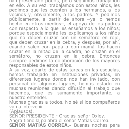
han presentado pocos, pero seguimos trabajando
en ello. A su vez, trabajamos con estos niños, les
pedimos que les cuenten a los hermanos, a los
vecinos y, obviamente, a los padres. Y pedimos
públicamente, a partir de ahora ‒ya lo hemos
hecho en otros medios‒, el apoyo de los padres
con respecto a lo que les enseñamos a los niños;
porque especialmente les explicamos a los niños
que no deben cruzar con un semáforo en rojo,
que deben cruzar en la cebra, y después, por ahí,
cuando salen con papá o con mamá, los hacen
cruzar en la mitad de la cuadra, no cruzan en el
semáforo, no cruzan en la cebra. Entonces
siempre pedimos la colaboración de los mayores
responsables de estos niños.
A su vez, aparte de estas tareas en las escuelas,
hemos trabajado en instituciones privadas, en
diferentes lugares donde nos han invitado, con
personal de algunos lugares, hemos estado en
muchas reuniones dando difusión al trabajo que
hacemos, que es sumamente importante, a
nuestro entender.
Muchas gracias a todos. No sé si los compañeros
van a intervenir...
(Aplausos).
SEÑOR PRESIDENTE.- Gracias, señor Oxley.
Ahora tiene la palabra el señor Matías Correa.
SEÑOR MATÍAS CORREA.-
Buenas noches para