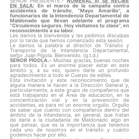
SEÑOR PRESIDENTE.-
NUMERAL II) SE RECIBE
EN SALA:
En el marco de la campaña contra
accidentes de tránsito, “Mayo Amarillo”, a
funcionarios de la Intendencia Departamental de
Maldonado que llevan adelante el programa
“Circulemos seguros. Hoy visitamos tu clase”, en
reconocimiento a su labor.
Les damos la bienvenida y les pedimos disculpas
por lo tarde que hemos comenzado esta sesión.
Le damos la palabra al director de Tránsito y
Transporte de la Intendencia Departamental,
señor Juan Pígola. Bienvenido. (g.t.d.)
SEÑOR PÍGOLA.-
Muchas gracias, buenas noches
para todos. Es un enorme placer estar en este
ámbito y, a su vez, quiero darle un profundo
agradecimiento a todo el Cuerpo de ediles.
Esta invitación y este reconocimiento que de
alguna manera le hacen a la Dirección General y,
particularmente, a este grupo de compañeros que
está trabajando en el Área de educación, en la
concientización vial y en la prevención de
accidentes, es para mí un enorme orgullo. Orgullo
de saber que cuento con compañeros dentro del
ámbito de la Intendencia, en general, que tratan
de darle a la ciudadanía de Maldonado algo en
qué pensar, que es la importancia que tenemos
cada uno de nosotros en el tránsito y cuánto
podemos hacer por ello.