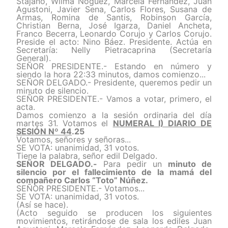
Stajano, Wilma Noguéz, Marcela Fernández, Juan
Agustoni, Javier Sena, Carlos Flores, Susana de
Armas, Romina de Santis, Robinson García,
Christian Berna, José Igarza, Daniel Ancheta,
Franco Becerra, Leonardo Corujo y Carlos Corujo.
Preside el acto: Nino Báez. Presidente. Actúa en
Secretaría: Nelly Pietracaprina (Secretaría
General).
SEÑOR PRESIDENTE.- Estando en número y
siendo la hora 22:33 minutos, damos comienzo...
SEÑOR DELGADO.- Presidente, queremos pedir un
minuto de silencio.
SEÑOR PRESIDENTE.- Vamos a votar, primero, el
acta.
Damos comienzo a la sesión ordinaria del día
martes 31. Votamos el
NUMERAL I) DIARIO DE
SESIÓN Nº 44
.25
Votamos, señores y señoras...
SE VOTA: unanimidad, 31 votos.
Tiene la palabra, señor edil Delgado.
SEÑOR DELGADO.-
Para pedir un
minuto de
silencio por el fallecimiento de la mamá del
compañero Carlos “Toto” Núñez.
SEÑOR PRESIDENTE.- Votamos...
SE VOTA: unanimidad, 31 votos.
(Así se hace).
(Acto seguido se producen los siguientes
movimientos, retirándose de sala los ediles Juan