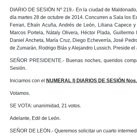
DIARIO DE SESIÓN Nº 219.- En la ciudad de Maldonado, si
día martes 28 de octubre de 2014. Concurren a Sala los Ed
Ferrari, Efraín Acuña, Andrés de León, Liliana Capece y
Marcos Portela, Nátaly Olivera, Héctor Plada, Guillermo
Daniel Ancheta, María Cruz, Diego Echeverría, José Pedr
de Zumarán, Rodrigo Blás y Alejandro Lussich. Preside el a
SEÑOR PRESIDENTE.- Buenas noches, queridos compañero
Sesión.
Iniciamos con el
NUMERAL I) DIARIOS DE SESIÓN Nos. 
Votamos.
SE VOTA: unanimidad, 21 votos.
Adelante, Edil de León.
SEÑOR DE LEÓN.- Queremos solicitar un cuarto intermedi