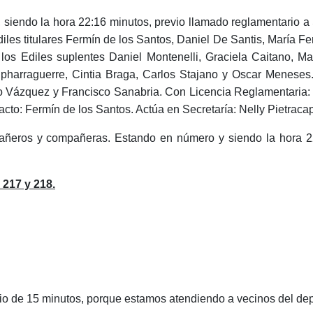
endo la hora 22:16 minutos, previo llamado reglamentario a Sa
iles titulares Fermín de los Santos, Daniel De Santis, María 
 los Ediles suplentes Daniel Montenelli, Graciela Caitano, M
 Ipharraguerre, Cintia Braga, Carlos Stajano y Oscar Meneses.
o Vázquez y Francisco Sanabria. Con Licencia Reglamentaria: 
cto: Fermín de los Santos. Actúa en Secretaría: Nelly Pietracap
s y compañeras. Estando en número y siendo la hora 22:16
217 y 218.
o de 15 minutos, porque estamos atendiendo a vecinos del de