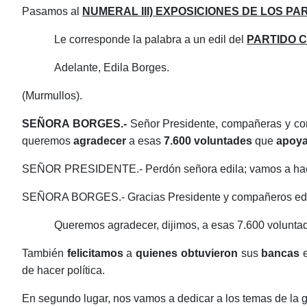
Pasamos al
NUMERAL III) EXPOSICIONES DE LOS PA
Le corresponde la palabra a un edil del
PARTIDO 
Adelante, Edila Borges.
(Murmullos).
SEÑORA BORGES.-
Señor Presidente, compañeras y com
queremos
agradecer
a esas
7.600
voluntades
que
apoya
SEÑOR PRESIDENTE.- Perdón señora edila; vamos a hacer 
SEÑORA BORGES.- Gracias Presidente y compañeros edi
Queremos agradecer, dijimos, a esas 7.600 voluntad
También
felicitamos
a
quienes obtuvieron
sus
bancas
e
de hacer política.
En segundo lugar, nos vamos a dedicar a los temas de la g