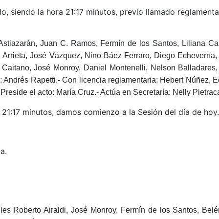
, siendo la hora 21:17 minutos, previo llamado reglamentar
o Astiazarán, Juan C. Ramos, Fermín de los Santos,
Liliana C
th Arrieta, José Vázquez, Nino Báez Ferraro, Diego Echeverría,
 Caitano, José Monroy, Daniel Montenelli, Nelson Balladares, 
:
Andrés Rapetti.-
Con licencia reglamentaria:
Hebert Núñez, E
Preside el acto: María Cruz.-
Actúa en Secretaría
: Nelly Pietrac
1:17 minutos, damos comienzo a la Sesión del día de hoy.
a.
diles Roberto Airaldi, José Monroy, Fermín de los Santos, Belé