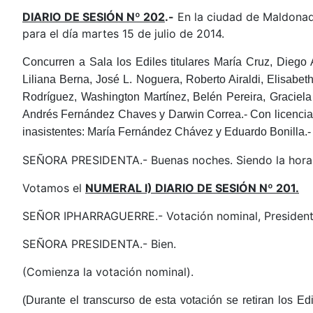
DIARIO DE SESIÓN Nº 202
.-
En la ciudad de Maldonado
para el día martes 15 de julio de 2014.
Concurren a Sala los Ediles titulares María Cruz, Dieg
Liliana Berna, José L. Noguera, Roberto Airaldi, Elisabe
Rodríguez, Washington Martínez, Belén Pereira, Graciela
Andrés Fernández Chaves y Darwin Correa.-
Con licencia
inasistentes
:
María Fernández Chávez y Eduardo Bonilla
.-
SEÑORA PRESIDENTA.- Buenas noches. Siendo la hora 2
Votamos el
NUMERAL I) DIARIO DE SESIÓN Nº 201.
SEÑOR IPHARRAGUERRE.- Votación nominal, President
SEÑORA PRESIDENTA.- Bien.
(Comienza la votación nominal).
(Durante el transcurso de esta votación se retiran los E