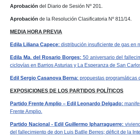
Aprobación
del Diario de Sesión Nº 201.
Aprobación
de la Resolución Clasificatoria Nº 811/14.
MEDIA HORA PREVIA
Edila Liliana Capece:
distribución insuficiente de gas en
Edila Ma. del Rosario Borges:
50 aniversario del fallec
ciclovías en Barrios Asturias y La Esperanza de San Carl
Edil Sergio Casanova Berna:
propuestas programáticas d
EXPOSICIONES DE LOS PARTIDOS POLÍTICOS
Partido Frente Amplio – Edil Leonardo Delgado:
manifes
Frente Amplio.
Partido Nacional - Edil Guillermo Ipharraguerre:
viviend
del fallecimiento de don Luis Batlle Berres; déficit de la 