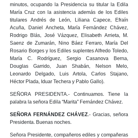
minutos,
ocupando la Presidencia su titular la Edila
María Cruz con la asistencia además de los Ediles
titulares Andrés de León, Liliana
Capece
, Efraín
Acuña, Daniel Ancheta, María Fernández Chávez,
Rodrigo
Blás
, José Vázquez,
Elisabeth
Arrieta, M.
Saenz
de
Zumarán
,
Nino
Báez
Ferraro
, María Del
Rosario Borges
y los Ediles suplentes Alfredo Toledo,
María C. Rodríguez, Sergio Casanova Berna,
Douglas
Garrido, Juan
Shabán
, Nelson
Melo
,
Leonardo Delgado,
Luis
Artola
, Carlos
Stajano
,
Héctor
Plada
,
Iduar
Techera
y Pablo Gallo).
SEÑORA PRESIDENTA.- Continuamos. Tiene la
palabra la señora Edila “
Marita
” Fernández Chávez.
SEÑORA
FERNÁNDEZ CHÁVEZ
.- Gracias, señora
Presidenta. Buenas noches.
Señora Presidente, compañeros ediles y compañeras