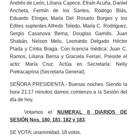
Andrés de León, Liliana
Capece
, Efraín Acuña, Daniel
Ancheta, Fermín de los Santos, Rodrigo
Blás
,
Eduardo Elinger, María Del Rosario Borges
y los
Ediles suplentes Alfredo Toledo, María C. Rodríguez,
Sergio Casanova Berna,
Douglas
Garrido, Juan
Shabán
, Nelson
Melo
, Leonardo Delgado Héctor
Plada
y Cintia Braga.
Con licencia médica:
Juan C.
Ramos, Liliana Berna y Graciela Ferrari
.
Preside el
acto
: María Cruz.
Actúa en Secretaría
: Nelly
Pietracaprina (Secretaria General).
SEÑORA PRESIDENTA.- Buenas noches. Siendo la
hora 21:17 minutos damos comienzo a la Sesión del
día de hoy.
Votamos
el
NUMERAL I) DIARIOS DE
SESIÓN Nos. 180, 181, 182 y 183
.
SE VOTA: unanimidad, 18 votos.