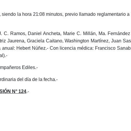
 siendo la hora 21:08
minutos, previo llamado reglamentario a 
 J. C. Ramos, Daniel Ancheta, Marie C. Millán, Ma. Fernánde
triz Jaurena, Graciela Caitano, Washington Martínez, Juan Sast
 anual:
Hebert Núñez.-
Con licencia médica:
Francisco Sanabr
l).-
pañeros Ediles.-
inaria del día de la fecha.-
SIÓN N° 124
.-