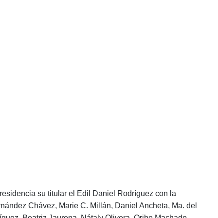
esidencia su titular el Edil Daniel Rodríguez con la
ernández Chávez, Marie C. Millán, Daniel Ancheta, Ma. del
ríguez, Beatriz Jaurena, Nátaly Olivera, Oribe Machado,