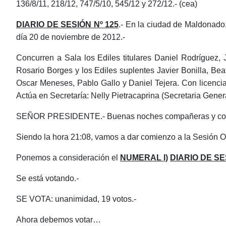
136/8/11, 218/12, 747/5/10, 545/12 y 272/12.- (cea)
DIARIO DE SESIÓN Nº 125
.- En la ciudad de Maldonado,
día 20 de noviembre de 2012.-
Concurren a Sala
los Ediles titulares Daniel Rodríguez,
Rosario Borges y los Ediles suplentes Javier Bonilla, Bea
Oscar Meneses, Pablo Gallo y Daniel Tejera.
Con licencia
Actúa en Secretaría
: Nelly Pietracaprina (Secretaria Genera
SEÑOR PRESIDENTE.- Buenas noches compañeras y com
Siendo la hora 21:08, vamos a dar comienzo a la Sesión Ord
Ponemos a consideración el
NUMERAL I)
DIARIO DE SE
Se está votando.-
SE VOTA: unanimidad, 19 votos.-
Ahora debemos votar…