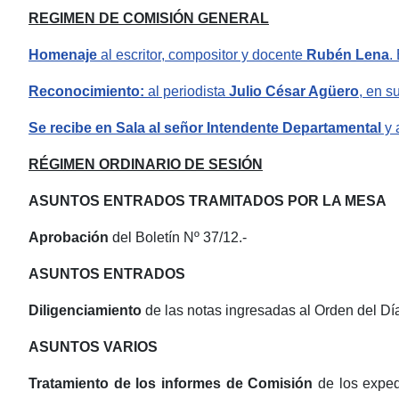
REGIMEN DE COMISIÓN GENERAL
Homenaje
al escritor, compositor y docente
Rubén Lena
.
Reconocimiento:
al periodista
Julio César Agüero
, en s
Se recibe en Sala al señor Intendente Departamental
y 
RÉGIMEN ORDINARIO DE SESIÓN
ASUNTOS ENTRADOS TRAMITADOS POR LA MESA
Aprobación
del Boletín Nº 37/12.-
ASUNTOS ENTRADOS
Diligenciamiento
de las notas ingresadas al Orden del Día
ASUNTOS VARIOS
Tratamiento de los informes de Comisión
de los expedi