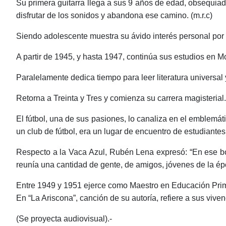
Su primera guitarra llega a sus 9 años de edad, obsequia
disfrutar de los sonidos y abandona ese camino. (m.r.c)
Siendo adolescente muestra su ávido interés personal por la
A partir de 1945, y hasta 1947, continúa sus estudios en M
Paralelamente dedica tiempo para leer literatura universal y
Retorna a Treinta y Tres y comienza su carrera magisterial.
El fútbol, una de sus pasiones, lo canaliza en el emblemá
un club de fútbol, era un lugar de encuentro de estudiantes
Respecto a la Vaca Azul, Rubén Lena expresó: “En ese bo
reunía una cantidad de gente, de amigos, jóvenes de la épo
Entre 1949 y 1951 ejerce como Maestro en Educación Prima
En “La Ariscona”, canción de su autoría, refiere a sus vivenc
(Se proyecta audiovisual).-