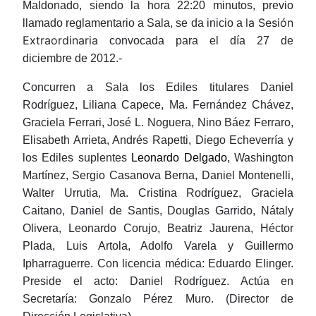
Maldonado, siendo la hora 22:20 minutos, previo
la Sesión
llamado reglamentario a Sala, se da inicio a
Extraordinaria
convocada para el día 27 de
diciembre de 2012.-
Concurren a Sala
los Ediles titulares Daniel
Rodríguez, Liliana Capece, Ma. Fernández Chávez,
Graciela Ferrari, José L. Noguera, Nino Báez Ferraro,
Elisabeth Arrieta, Andrés Rapetti, Diego Echeverría y
los Ediles suplentes
Leonardo Delgado,
Washington
Martínez, Sergio Casanova Berna, Daniel Montenelli,
Walter Urrutia, Ma. Cristina Rodríguez, Graciela
Caitano, Daniel de Santis, Douglas Garrido, Nátaly
Olivera, Leonardo Corujo, Beatriz Jaurena, Héctor
Plada, Luis Artola, Adolfo Varela y Guillermo
Ipharraguerre.
Con licencia médica
: Eduardo Elinger.
Preside el acto
: Daniel Rodríguez.
Actúa en
Secretaría
: Gonzalo Pérez Muro. (Director de