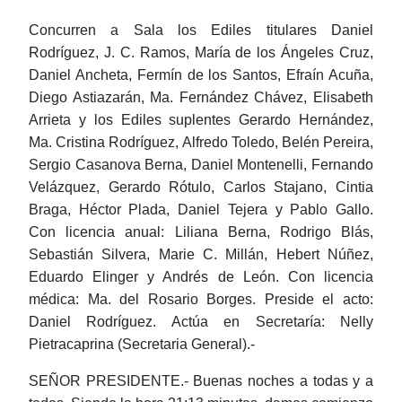
Concurren a Sala
los Ediles titulares Daniel
Rodríguez, J. C. Ramos, María de los Ángeles Cruz,
Daniel Ancheta, Fermín de los Santos, Efraín Acuña,
Diego Astiazarán, Ma. Fernández Chávez, Elisabeth
Arrieta y los Ediles suplentes Gerardo Hernández,
Ma. Cristina Rodríguez, Alfredo Toledo, Belén Pereira,
Sergio Casanova Berna, Daniel Montenelli, Fernando
Velázquez, Gerardo Rótulo, Carlos Stajano, Cintia
Braga, Héctor Plada, Daniel Tejera y Pablo Gallo.
Con licencia anual
: Liliana Berna, Rodrigo Blás,
Sebastián Silvera, Marie C. Millán, Hebert Núñez,
Eduardo Elinger y Andrés de León.
Con licencia
médica:
Ma. del Rosario Borges.
Preside el acto
:
Daniel Rodríguez.
Actúa en Secretaría
: Nelly
Pietracaprina (Secretaria General).-
SEÑOR PRESIDENTE.- Buenas noches a todas y a