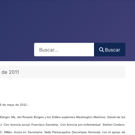
Buscar
Buscar
 de 2011
a 6 de mayo de 2011.-
linger, Ma. del Rosario Borges y los Ediles suplentes Washington Martínez, Daniel de los
ez.
Con licencia anual
: Francisco Sanabria.
Con licencia por enfermedad:
Stefani Cordero,
 C. Millán.
Actúa en Secretaría
: Nelly Pietracaprina (Secretaria General), con el apoyo de