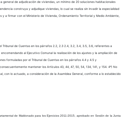
ica general de adjudicación de viviendas, un mínimo de 20 soluciones habitacionales
encia construya y adjudique viviendas, lo cual se realiza sin invadir la especialidad
 y a firmar con el Ministerio de Vivienda, Ordenamiento Territorial y Medio Ambiente,
ibunal de Cuentas en los párrafos 2.2, 2.3 2.4, 3.2, 3.4, 3.5, 3.6, referentes a
 encomendando al Ejecutivo Comunal la realización de los ajustes y la ampliación de
nes formuladas por el Tribunal de Cuentas en los párrafos 4.4 y 4.5 y
 consecuentemente mantener los Artículos 43, 44, 47, 50, 54, 134, 141, y 154. 4º) No
al, con lo actuado, a consideración de la Asamblea General, conforme a lo establecido
rtamental de Maldonado para los Ejercicios 2011-2015, aprobado en Sesión de la Junta