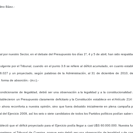
Nino Báez.-
 por nuestro Sector, en el debate del Presupuesto los días 1º, 4 y 5 de abril, han sido respald
dulgente por el Tribunal, cuando en el punto 3.6 se refiere al déficit acumulado, en cuanto est
16.027 y un proyectado, según palabras de la Administración, al 31 de diciembre de 2010, d
forma de absorción.- (m.r.).-
dicionante de ilegalidad, debió ser una observación a la legalidad y a la constitucionalidad 
establecieron un Presupuesto claramente deficitario y la Constitución establece en el Artículo 21
hora reconforta a nuestra opinión, sino que fuera debatido inicialmente en plena campaña po
el Ejercicio 2009, así los seis o siete candidatos de todos los Partidos políticos podían saber 
bleció que el déficit proyectado para el Ejercicio podía llegar a casi U$S 60:000.000. Nuestra f
epetimos- el Tribunal de Cuentas, porque esta debió ser una observación de legalidad y de con