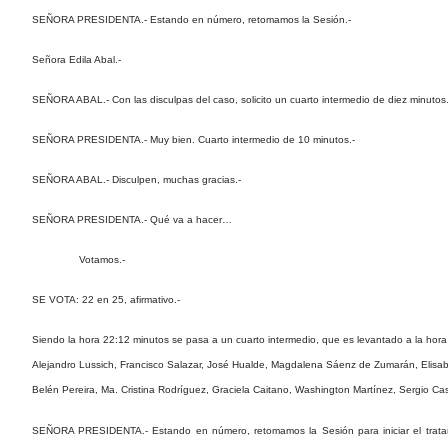
SEÑORA PRESIDENTA.- Estando en número, retomamos la Sesión.-
Señora Edila Abal.-
SEÑORA ABAL.- Con las disculpas del caso, solicito un cuarto intermedio de diez minutos.
SEÑORA PRESIDENTA.- Muy bien. Cuarto intermedio de 10 minutos.-
SEÑORA ABAL.- Disculpen, muchas gracias.-
SEÑORA PRESIDENTA.- Qué va a hacer…
Votamos.-
SE VOTA: 22 en 25, afirmativo.-
Siendo la hora 22:12 minutos se pasa a un cuarto intermedio, que es levantado a la hora 2
Alejandro Lussich, Francisco Salazar, José Hualde, Magdalena Sáenz de Zumarán, Elisabet
Belén Pereira, Ma. Cristina Rodríguez, Graciela Caitano, Washington Martínez, Sergio C
SEÑORA PRESIDENTA.- Estando en número, retomamos la Sesión para iniciar el tratami