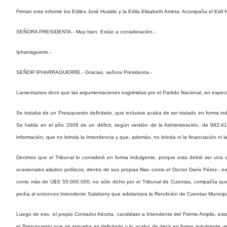
Firman este informe los Ediles José Hualde y la Edila Elisabeth Arrieta. Acompaña el Edil 
SEÑORA PRESIDENTA.- Muy bien. Están a consideración.-
Ipharraguerre.-
SEÑOR IPHARRAGUERRE.- Gracias, señora Presidenta.-
Lamentamos decir que las argumentaciones esgrimidas por el Partido Nacional, en especial
Se trataba de un Presupuesto deficitario, que inclusive acaba de ser tratado en forma in
Se habla en el año 2009 de un déficit, según versión de la Administración, de 982:4
información, que no brinda la Intendencia y que, además, no brinda ni la financiación ni la 
Decimos que el Tribunal lo consideró en forma indulgente, porque esta debió ser una con
ocasionales aliados políticos, dentro de sus propias filas -como el Doctor Darío Pérez-, 
como más de U$S 55:000.000, no sólo dicho por el Tribunal de Cuentas, compañía que a
pedía al entonces Intendente Salaberry que adelantara la Rendición de Cuentas Municipal d
Luego de eso, el propio Contador Alcorta, candidato a Intendente del Frente Amplio, esta
el Presupuesto que se aprueba es deficitario y lo acaba de decir en forma indulgente -r