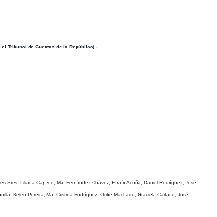
el Tribunal de Cuentas de la República).-
ulares Sres. Liliana Capece, Ma. Fernández Chávez, Efraín Acuña, Daniel Rodríguez, José
onilla, Belén Pereira, Ma. Cristina Rodríguez, Oribe Machado, Graciela Caitano, José