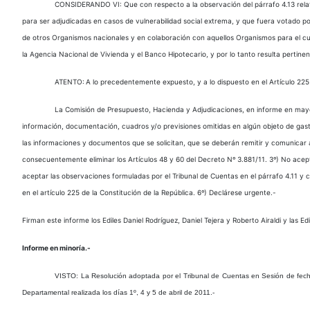
CONSIDERANDO VI: Que con respecto a la observación del párrafo 4.13 relativa
para ser adjudicadas en casos de vulnerabilidad social extrema, y que fuera votado po
de otros Organismos nacionales y en colaboración con aquellos Organismos para el cump
la Agencia Nacional de Vivienda y el Banco Hipotecario, y por lo tanto resulta pertine
ATENTO:
A lo precedentemente expuesto, y a lo dispuesto en el Artículo 225
La Comisión de Presupuesto, Hacienda y Adjudicaciones, en informe en mayoría
información, documentación, cuadros y/o previsiones omitidas en algún objeto de gast
las informaciones y documentos que se solicitan, que se deberán remitir y comunicar a 
consecuentemente eliminar los Artículos 48 y 60 del Decreto Nº 3.881/11. 3º) No acept
aceptar las observaciones formuladas por el Tribunal de Cuentas en el párrafo 4.11 y
en el artículo 225 de la Constitución de la República. 6º) Declárese urgente.-
Firman este informe los Ediles Daniel Rodríguez, Daniel Tejera y Roberto Airaldi y las Ed
Informe en minoría.-
VISTO: La Resolución adoptada por el Tribunal de Cuentas en Sesión de fec
Departamental realizada los días 1º, 4 y 5 de abril de 2011.-