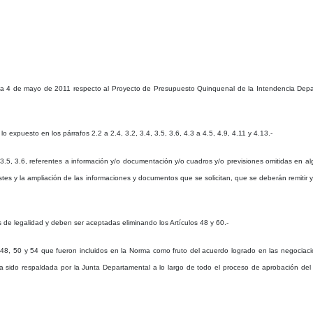
ha 4 de mayo de 2011 respecto al Proyecto de Presupuesto Quinquenal de la Intendencia Depa
uesto en los párrafos 2.2 a 2.4, 3.2, 3.4, 3.5, 3.6, 4.3 a 4.5, 4.9, 4.11 y 4.13.-
.5, 3.6, referentes a información y/o documentación y/o cuadros y/o previsiones omitidas en al
s y la ampliación de las informaciones y documentos que se solicitan, que se deberán remitir y 
e legalidad y deben ser aceptadas eliminando los Artículos 48 y 60.-
 48, 50 y 54 que fueron incluidos en la Norma como fruto del acuerdo logrado en las negociac
ido respaldada por la Junta Departamental a lo largo de todo el proceso de aprobación del Me