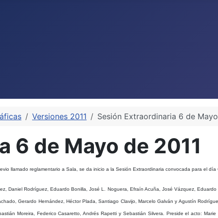
áficas
Versiones 2011
Sesión Extraordinaria 6 de Mayo
ia 6 de Mayo de 2011
vio llamado reglamentario a Sala, se da inicio a la Sesión Extraordinaria convocada para el dí
ávez, Daniel Rodríguez, Eduardo Bonilla, José L. Noguera, Efraín Acuña, José Vázquez, Eduardo E
e Machado, Gerardo Hernández, Héctor Plada, Santiago Clavijo, Marcelo Galván y Agustín Rodrígu
stián Moreira, Federico Casaretto, Andrés Rapetti y Sebastián Silvera.
Preside el acto
: Marie