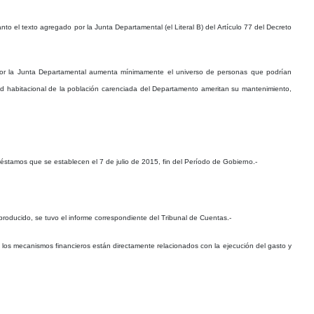
nto el texto agregado por la Junta Departamental (el Literal B) del Artículo 77 del Decreto
ado por la Junta Departamental aumenta mínimamente el universo de personas que podrían
dad habitacional de la población carenciada del Departamento ameritan su mantenimiento,
réstamos que se establecen el 7 de julio de 2015, fin del Período de Gobierno.-
 producido, se tuvo el informe correspondiente del Tribunal de Cuentas.-
los mecanismos financieros están directamente relacionados con la ejecución del gasto y