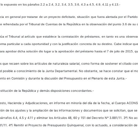
uesto en los párrafos 2.2 a 2.4, 3.2, 3.4, 3.5, 3.6, 4.3 a 4.5, 4.9, 4.11 y 4.13.-
n general por tratarse de un proyecto deficitario, situación que fuera alertada por el Partid
nte refrendada por el Tribunal de Cuentas de la República en la observación del punto 3.6 de su 
el Tribunal al artículo que establece la contratación de préstamos, en tanto es una observac
rma particular a cada oportunidad y con la justificación concreta de su destino. Cabe indicar q
ara aprobar dicha solución dio lugar a la aprobación del préstamo hasta el 7 de julio de 2015, q
ue recaen sobre los artículos de naturaleza salarial, como forma de sostener el citado conv
ad posible a conocimiento de la Junta Departamental. No obstante, se hace constar que el mo
nto en Comisión y durante la discusión del Presupuesto en el Plenario de esta Junta.-
stitución de la República y demás disposiciones concordantes.-
uesto, Hacienda y Adjudicaciones, en informe en minoría del día de la fecha, al Cuerpo ACON
ación de los ajustes y la ampliación de las informaciones y documentos que se solicitan, que s
árrafos 4.4, 4.5 y 4.11 y eliminar los Artículos 48, 60 y 151 del Decreto Nº 3.881/11. 3º) No a
.881/11. 4º) Remitir el Proyecto de Presupuesto Quinquenal, con lo actuado, a consideración de