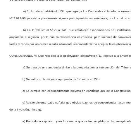
a) En lo relativo al Artículo 134, que agrega los Concejales al listado de exon
Nº 3.622/90 ya estaba previamente vigente por disposiciones anteriores, por lo cual no c
b) En lo relativo al Artículo 141, que establece exoneraciones de Contribuc
ampararse al régimen, por lo cual la observación es correcta, pero razones de convenie
todas razones por las cuales resulta altamente recomendable no aceptar tales observacio
CONSIDERANDO V: Que respecto a la observación del párrafo 4.11, relativa a la anuencia v
a) Se trata de una anuencia similar a la otorgada con la intervención del Tribu
b) Se votó con la mayoría apropiada de 17 votos en 29.-
c) Se cumplió con el procedimiento previsto en el Artículo 301 de la Constitució
d) Adicionalmente cabe señalar que obvias razones de conveniencia hacen recom
de la inversión.- (m.g.g).-
e) Por todo lo expuesto, y en función de que se ha cumplido con lo preceptuado 