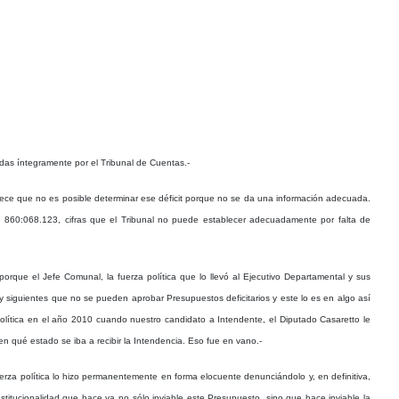
adas íntegramente por el Tribunal de Cuentas.-
ablece que no es posible determinar ese déficit porque no se da una información adecuada.
e 860:068.123, cifras que el Tribunal no puede establecer adecuadamente por falta de
porque el Jefe Comunal, la fuerza política que lo llevó al Ejecutivo Departamental y sus
4 y siguientes que no se pueden aprobar Presupuestos deficitarios y este lo es en algo así
lítica en el año 2010 cuando nuestro candidato a Intendente, el Diputado Casaretto le
en qué estado se iba a recibir la Intendencia. Eso fue en vano.-
uerza política lo hizo permanentemente en forma elocuente denunciándolo y, en definitiva,
stitucionalidad que hace ya no sólo inviable este Presupuesto, sino que hace inviable la