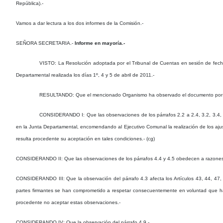
República).-
Vamos a dar lectura a los dos informes de la Comisión.-
SEÑORA SECRETARIA.-
Informe en mayoría.-
VISTO: La Resolución adoptada por el Tribunal de Cuentas en sesión de fec
Departamental realizada los días 1º, 4 y 5 de abril de 2011.-
RESULTANDO: Que el mencionado Organismo ha observado el documento por lo exp
CONSIDERANDO I: Que las observaciones de los párrafos 2.2 a 2.4, 3.2, 3.4, 3
en la Junta Departamental, encomendando al Ejecutivo Comunal la realización de los ajuste
resulta procedente su aceptación en tales condiciones.- (cg)
CONSIDERANDO II: Que las observaciones de los párrafos 4.4 y 4.5 obedecen a razones d
CONSIDERANDO III: Que la observación del párrafo 4.3 afecta los Artículos 43, 44, 47,
partes firmantes se han comprometido a respetar consecuentemente en voluntad que ha s
procedente no aceptar estas observaciones.-
CONSIDERANDO IV: Que la observación del párrafo 4.9.-