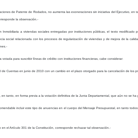
eraciones de Patente de Rodados, no aumenta las exoneraciones sin iniciativa del Ejecutivo, en ta
orresponde la observación.-
ión Inmobiliaria a viviendas sociales entregadas por instituciones públicas, el texto modific
ncia social relacionada con los procesos de regularización de viviendas y de mejora de la cali
nes.-
otada para suscribir líneas de crédito con instituciones financieras, cabe considerar:
nal de Cuentas en junio de 2010 con un cambio en el plazo otorgado para la cancelación de los p
n, en tanto, en forma previa a la votación definitiva de la Junta Departamental, que aún no se ha
endable incluir este tipo de anuencias en el cuerpo del Mensaje Presupuestal, en tanto todos 
en el Artículo 301 de la Constitución, corresponde rechazar tal observación.-