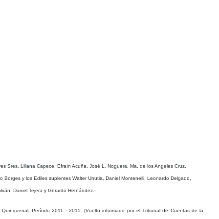
ares Sres. Liliana Capece, Efraín Acuña, José L. Noguera, Ma. de los Angeles Cruz,
 Borges y los Ediles suplentes Walter Urrutia, Daniel Montenelli, Leonardo Delgado,
lván, Daniel Tejera y Gerardo Hernández.-
Quinquenal, Período 2011 - 2015. (Vuelto informado por el Tribunal de Cuentas de la