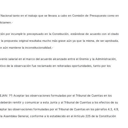
o Nacional tanto en el trabajo que se llevara a cabo en Comisión de Presupuesto como en
dictamen.-
ión por incumplir lo preceptuado en la Constitución, estándose de acuerdo con el citado
ue la propuesta original resultaba mucho más grave aún ya que la misma, de ser aprobada,
ue aún mantiene la inconstitucionalidad.-
enio salarial en el marco del acuerdo alcanzado entre el Gremio y la Administración,
tivo de la observación fue reclamado en reiteradas oportunidades, tanto por los
SEJAN: 1º) Aceptar las observaciones formuladas por el Tribunal de Cuentas en los
e deberán remitir y comunicar a esta Junta y al Tribunal de Cuentas a los efectos de su
ceptar las observaciones formuladas por el Tribunal de Cuentas en los párrafos 4.3, 4.9,
 la Asamblea General, conforme a lo establecido en el Artículo 225 de la Constitución