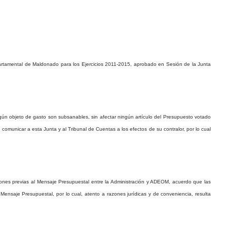
rtamental de Maldonado para los Ejercicios 2011-2015, aprobado en Sesión de la Junta
gún objeto de gasto son subsanables, sin afectar ningún artículo del Presupuesto votado
comunicar a esta Junta y al Tribunal de Cuentas a los efectos de su contralor, por lo cual
iones previas al Mensaje Presupuestal entre la Administración y ADEOM, acuerdo que las
nsaje Presupuestal, por lo cual, atento a razones jurídicas y de conveniencia, resulta