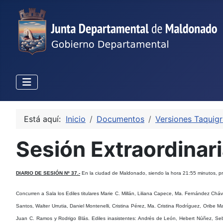
Está aquí:
Inicio
Documentos
Versiones Taquigr
Sesión Extraordinar
DIARIO DE SESIÓN Nº 37.-
En la ciudad de Maldonado, siendo la hora 21:55 minutos, pre
Concurren a Sala
los Ediles titulares Marie C. Millán, Liliana Capece, Ma. Fernández Ch
Santos, Walter Urrutia, Daniel Montenelli, Cristina Pérez, Ma. Cristina Rodríguez, Orib
Juan C. Ramos y Rodrigo Blás.
Ediles inasistentes
: Andrés de León, Hebert Núñez, Seba