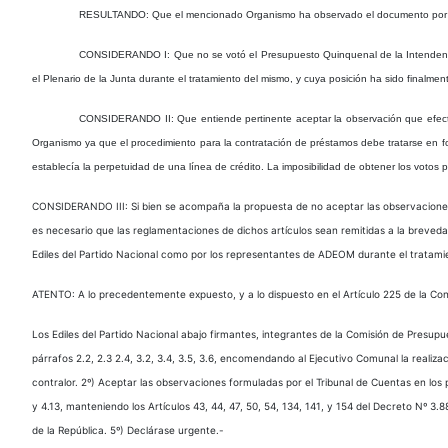
RESULTANDO: Que el mencionado Organismo ha observado el documento por lo exp
CONSIDERANDO I: Que no se votó el Presupuesto Quinquenal de la Intendencia e
el Plenario de la Junta durante el tratamiento del mismo, y cuya posición ha sido finalme
CONSIDERANDO II: Que entiende pertinente aceptar la observación que efectúa 
Organismo ya que el procedimiento para la contratación de préstamos debe tratarse en fo
establecía la perpetuidad de una línea de crédito. La imposibilidad de obtener los votos p
CONSIDERANDO III: Si bien se acompaña la propuesta de no aceptar las observaciones q
es necesario que las reglamentaciones de dichos artículos sean remitidas a la breved
Ediles del Partido Nacional como por los representantes de ADEOM durante el tratamie
ATENTO: A lo precedentemente expuesto, y a lo dispuesto en el Artículo 225 de la Con
Los Ediles del Partido Nacional abajo firmantes, integrantes de la Comisión de Presup
párrafos 2.2, 2.3 2.4, 3.2, 3.4, 3.5, 3.6, encomendando al Ejecutivo Comunal la realiz
contralor. 2º) Aceptar las observaciones formuladas por el Tribunal de Cuentas en los p
y 4.13, manteniendo los Artículos 43, 44, 47, 50, 54, 134, 141, y 154 del Decreto Nº 3
de la República. 5º) Declárase urgente.-