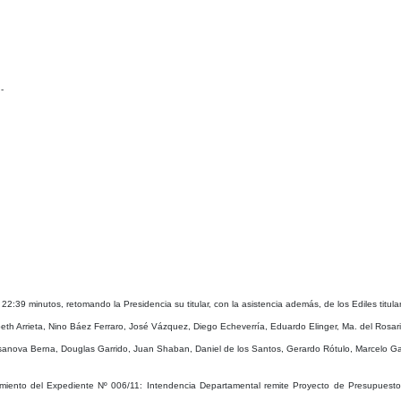
-
2:39 minutos, retomando la Presidencia su titular, con la asistencia además, de los Ediles titul
h Arrieta, Nino Báez Ferraro, José Vázquez, Diego Echeverría, Eduardo Elinger, Ma. del Rosario
asanova Berna, Douglas Garrido, Juan Shaban, Daniel de los Santos, Gerardo Rótulo, Marcelo Ga
ento del Expediente Nº 006/11: Intendencia Departamental remite Proyecto de Presupuesto 