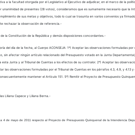
 a la facultad otorgada por el Legislativo al Ejecutivo de adjudicar, en el marco de la polít
r unanimidad de presentes (28 votos), consideramos que es sumamente necesario que la Intend
limiento de sus metas y objetivos, todo lo cual se trasunta en varios convenios ya firmados
nte rechazar la observación de referencia.-
 de la Constitución de la República y demás disposiciones concordantes.-
 del día de la fecha, al Cuerpo ACONSEJA: 1º) Aceptar las observaciones formuladas por el Tr
o, sin afectar ningún artículo relacionado del Presupuesto votado en la Junta Departamental,
esta Junta y al Tribunal de Cuentas a los efectos de su contralor. 2º) Aceptar las observacio
ar las observaciones formuladas por el Tribunal de Cuentas en los párrafos 4.3, 4.9, y 4.13 y
 consecuentemente mantener el Artículo 151. 5º) Remitir el Proyecto de Presupuesto Quinquen
ilas Liliana Capece y Liliana Berna.-
ha 4 de mayo de 2011 respecto al Proyecto de Presupuesto Quinquenal de la Intendencia Depa