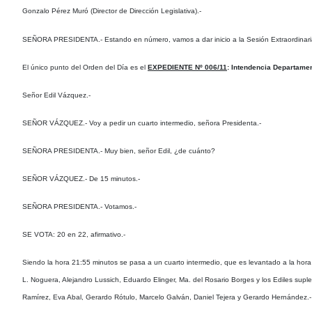
Gonzalo Pérez Muró (Director de Dirección Legislativa).-
SEÑORA PRESIDENTA.- Estando en número, vamos a dar inicio a la Sesión Extraordinaria 
El único punto del Orden del Día es el
EXPEDIENTE Nº 006/11
: Intendencia Departamen
Señor Edil Vázquez.-
SEÑOR VÁZQUEZ.- Voy a pedir un cuarto intermedio, señora Presidenta.-
SEÑORA PRESIDENTA.- Muy bien, señor Edil, ¿de cuánto?
SEÑOR VÁZQUEZ.- De 15 minutos.-
SEÑORA PRESIDENTA.- Votamos.-
SE VOTA: 20 en 22, afirmativo.-
Siendo la hora 21:55 minutos se pasa a un cuarto intermedio, que es levantado a la hora 
L. Noguera, Alejandro Lussich, Eduardo Elinger, Ma. del Rosario Borges y los Ediles suple
Ramírez, Eva Abal, Gerardo Rótulo, Marcelo Galván, Daniel Tejera y Gerardo Hernández.-