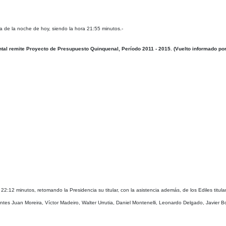
de la noche de hoy, siendo la hora 21:55 minutos.-
tal remite Proyecto de Presupuesto Quinquenal, Período 2011 - 2015. (Vuelto informado por 
22:12 minutos, retomando la Presidencia su titular, con la asistencia además, de los Ediles tit
ntes Juan Moreira, Víctor Madeiro, Walter Urrutia, Daniel Montenelli, Leonardo Delgado, Javier B