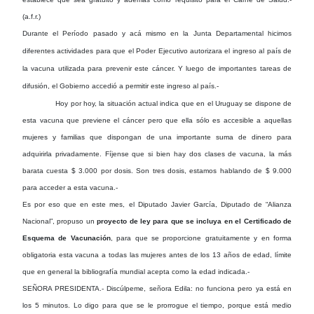
(a.f.r.)
Durante el Período pasado y acá mismo en la Junta Departamental hicimos
diferentes actividades para que el Poder Ejecutivo autorizara el ingreso al país de
la vacuna utilizada para prevenir este cáncer. Y luego de importantes tareas de
difusión, el Gobierno accedió a permitir este ingreso al país.-
Hoy por hoy, la situación actual indica que en el Uruguay se dispone de
esta vacuna que previene el cáncer pero que ella sólo es accesible a aquellas
mujeres y familias que dispongan de una importante suma de dinero para
adquirirla privadamente. Fíjense que si bien hay dos clases de vacuna, la más
barata cuesta $ 3.000 por dosis. Son tres dosis, estamos hablando de $ 9.000
para acceder a esta vacuna.-
Es por eso que en este mes, el Diputado Javier García, Diputado de “Alianza
Nacional”, propuso un
proyecto de ley para que se incluya en el Certificado de
Esquema de Vacunación
, para que se proporcione gratuitamente y en forma
obligatoria esta vacuna a todas las mujeres antes de los 13 años de edad, límite
que en general la bibliografía mundial acepta como la edad indicada.-
SEÑORA PRESIDENTA.- Discúlpeme, señora Edila: no funciona pero ya está en
los 5 minutos. Lo digo para que se le prorrogue el tiempo, porque está medio