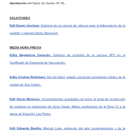
Aprobación
del Diario de Sesión Nº 45.-
SOLICITUDES
Edil Daniel Ancheta:
Solicitud de un minuto de silencio ante el fallecimiento de la
vedette y maestra Berta Slepovich.
MEDIA HORA PREVIA
Edila Magdalena Zumarán:
Solicitud de inclusión de la vacuna HPV en el
Certificado de Esquema de Vacunación.
Edila Cristina Rodríguez:
Día del árbol, estado actual del ornamento público de la
ciudad de San Carlos.-
Edil Oscar Meneses:
Inconvenientes suscitados en torno al tema de recolección
de residuos en balnearios de Zona Oeste. Malas condiciones de la Ruta 71 a la
altura de Estación Las Flores.
Edil Eduardo Bonilla:
Manolo Lima, referente del arte contemporáneo y de la