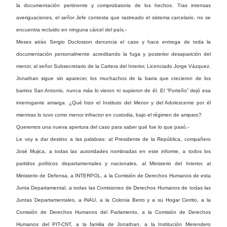
la documentación pertinente y comprobatoria de los hechos. Tras intensas
averiguaciones, el señor Jefe contesta que rastreado el sistema carcelario, no se
encuentra recluido en ninguna cárcel del país.-
Meses atrás Sergio Duclosson denuncia el caso y hace entrega de toda la
documentación personalmente acreditando la fuga y posterior desaparición del
menor, al señor Subsecretario de la Cartera del Interior, Licenciado Jorge Vázquez.
Jonathan sigue sin aparecer, los muchachos de la barra que crecieron de los
barrios San Antonio, nunca más lo vieron ni supieron de él. El “Porteño” dejó esa
interrogante amarga. ¿Qué hizo el Instituto del Menor y del Adolescente por él
mientras lo tuvo como menor infractor en custodia, bajo el régimen de amparo?
Queremos una nueva apertura del caso para saber qué fue lo que pasó.-
Le voy a dar destino a las palabras: al Presidente de la República, compañero
José Mujica, a todas las autoridades nombradas en este informe, a todos los
partidos políticos departamentales y nacionales, al Ministerio del Interior, al
Ministerio de Defensa, a INTERPOL, a la Comisión de Derechos Humanos de esta
Junta Departamental, a todas las Comisiones de Derechos Humanos de todas las
Juntas Departamentales, a INAU, a la Colonia Berro y a su Hogar Cerrito, a la
Comisión de Derechos Humanos del Parlamento, a la Comisión de Derechos
Humanos del PIT-CNT, a la familia de Jonathan, a la Institución Merendero