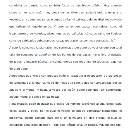
cartelería de tránsito como también focos de alumbrado público. Hay además
casos en los que están muy cerca de las viviendas, perjudicando a estas y a
terceros, en cuanto sus ramas o copas dañan el cableado de los distintos servicios
que utilizan el tendido aéreo. Y peor es lo que causan sus raíces, como el
levantamiento de veredas, pisos, roturas de cañerías, cámaras tanto de líquidos
como de cableados subterráneos, cuyas reparaciones son muy costosas.- (k.f.)
A esto le sumamos la plantación indiscriminada por parte de vecinos que con total
falta de sensatez se adueñan de los frentes de sus casas; me refiero al espacio
de todos, o espacio público, encontrándonos con todo tipo de arbustos, algunos
de gran porte.-
Agregamos que vimos con preocupación la tapadura u obstrucción de las bocas
de tormenta por la gran cantidad de hojas que caen y que son arrastradas por las
aguas o el viento, y hasta a veces por algún barrendero que, sin sentimiento
alguno, vierte el barrido en las bocas.-
Para finalizar, debo destacar que existe un número telefónico al cual llamar para
estos casos y otros, por el cual el vecino se puede comunicar planteando el
problema, siendo llamado para llenar un formulario en una oficina, el cual es
estudiado para tomar decisión. Todo este trámite lleva un tiempo, muy prolongado,