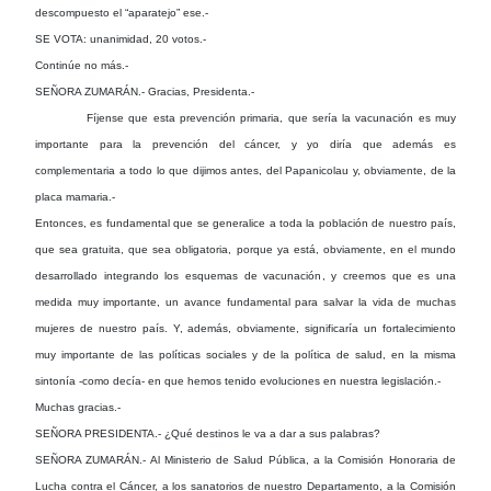
descompuesto el “aparatejo” ese.-
SE VOTA: unanimidad, 20 votos.-
Continúe no más.-
SEÑORA ZUMARÁN.- Gracias, Presidenta.-
Fíjense que esta prevención primaria, que sería la vacunación es muy
importante para la prevención del cáncer, y yo diría que además es
complementaria a todo lo que dijimos antes, del Papanicolau y, obviamente, de la
placa mamaria.-
Entonces, es fundamental que se generalice a toda la población de nuestro país,
que sea gratuita, que sea obligatoria, porque ya está, obviamente, en el mundo
desarrollado integrando los esquemas de vacunación, y creemos que es una
medida muy importante, un avance fundamental para salvar la vida de muchas
mujeres de nuestro país. Y, además, obviamente, significaría un fortalecimiento
muy importante de las políticas sociales y de la política de salud, en la misma
sintonía -como decía- en que hemos tenido evoluciones en nuestra legislación.-
Muchas gracias.-
SEÑORA PRESIDENTA.- ¿Qué destinos le va a dar a sus palabras?
SEÑORA ZUMARÁN.- Al Ministerio de Salud Pública, a la Comisión Honoraria de
Lucha contra el Cáncer, a los sanatorios de nuestro Departamento, a la Comisión