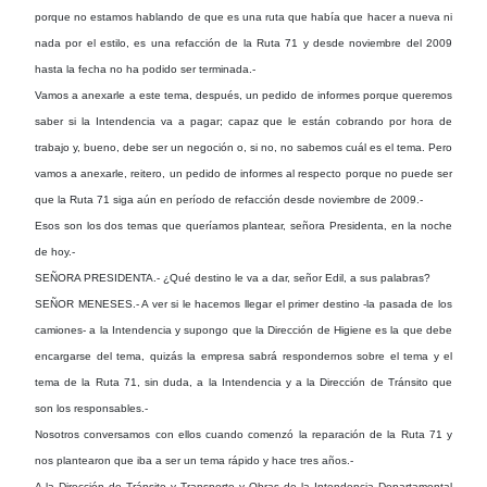
porque no estamos hablando de que es una ruta que había que hacer a nueva ni
nada por el estilo, es una refacción de la Ruta 71 y desde noviembre del 2009
hasta la fecha no ha podido ser terminada.-
Vamos a anexarle a este tema, después, un pedido de informes porque queremos
saber si la Intendencia va a pagar; capaz que le están cobrando por hora de
trabajo y, bueno, debe ser un negoción o, si no, no sabemos cuál es el tema. Pero
vamos a anexarle, reitero, un pedido de informes al respecto porque no puede ser
que la Ruta 71 siga aún en período de refacción desde noviembre de 2009.-
Esos son los dos temas que queríamos plantear, señora Presidenta, en la noche
de hoy.-
SEÑORA PRESIDENTA.- ¿Qué destino le va a dar, señor Edil, a sus palabras?
SEÑOR MENESES.- A ver si le hacemos llegar el primer destino -la pasada de los
camiones- a la Intendencia y supongo que la Dirección de Higiene es la que debe
encargarse del tema, quizás la empresa sabrá respondernos sobre el tema y el
tema de la Ruta 71, sin duda, a la Intendencia y a la Dirección de Tránsito que
son los responsables.-
Nosotros conversamos con ellos cuando comenzó la reparación de la Ruta 71 y
nos plantearon que iba a ser un tema rápido y hace tres años.-
A la Dirección de Tránsito y Transporte y Obras de la Intendencia Departamental