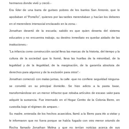
hermanos donde vivió y creció.-
Era líder de una barra de gurises pobres de los barrios San Antonio, que lo
apodaban el “Porteño”, quienes por las tardes merendaban y hacían los deberes
en el merendero intersocial enclavado en la zona.-
Jonathan desertó de la escuela; sabido es que quien deserta del sistema
educativo y no encuentra trabajo, su destino inmediato es quedar aislado de las
instituciones.-
“La infancia como construcción social lleva las marcas de la historia, del tiempo y la
cultura de la sociedad que lo formó, lleva las huellas de la minoridad, de la
legalidad y de la ilegalidad, de la marginación, de la garantía absoluta de
derechos para algunos y de la exclusión para otros”.-
Jonathan comenzó con malas juntas, la calle -que no confiere seguridad ninguna-
se convirtió en su principal domicilio. Se hizo adicto a la pasta base,
transformándose en un menor infractor que robaba artículos de escaso valor para
adquirir la sustancia. Fue internado en el Hogar Cerrito de la Colonia Berro, en
custodia bajo el régimen de amparo.-
Su madre, enterada de los hechos acaecidos, llamó a la Berro para irlo a visitar y
le informaron que no fuera porque se había fugado con otro menor oriundo de
Rocha llamado Jonathan Molina y que no tenían noticias acerca de sus