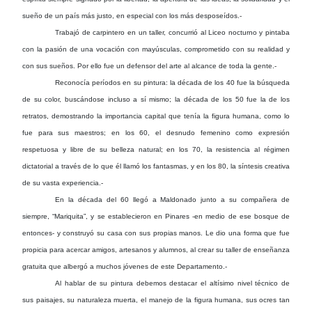
sueño de un país más justo, en especial con los más desposeídos.-
Trabajó de carpintero en un taller, concurrió al Liceo nocturno y pintaba
con la pasión de una vocación con mayúsculas, comprometido con su realidad y
con sus sueños. Por ello fue un defensor del arte al alcance de toda la gente.-
Reconocía períodos en su pintura: la década de los 40 fue la búsqueda
de su color, buscándose incluso a sí mismo; la década de los 50 fue la de los
retratos, demostrando la importancia capital que tenía la figura humana, como lo
fue para sus maestros; en los 60, el desnudo femenino como expresión
respetuosa y libre de su belleza natural; en los 70, la resistencia al régimen
dictatorial a través de lo que él llamó los fantasmas, y en los 80, la síntesis creativa
de su vasta experiencia.-
En la década del 60 llegó a Maldonado junto a su compañera de
siempre, “Mariquita”, y se establecieron en Pinares -en medio de ese bosque de
entonces- y construyó su casa con sus propias manos. Le dio una forma que fue
propicia para acercar amigos, artesanos y alumnos, al crear su taller de enseñanza
gratuita que albergó a muchos jóvenes de este Departamento.-
Al hablar de su pintura debemos destacar el altísimo nivel técnico de
sus paisajes, su naturaleza muerta, el manejo de la figura humana, sus ocres tan