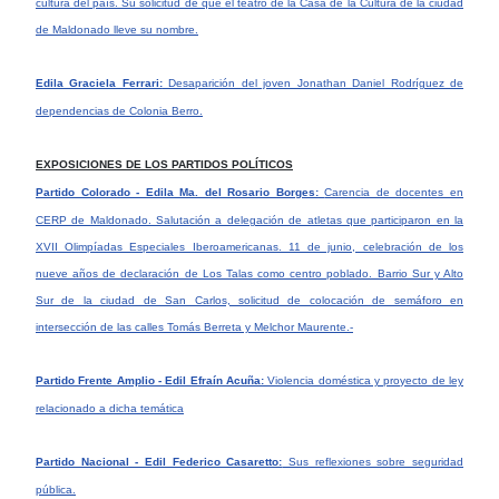
cultura del país. Su solicitud de que el teatro de la Casa de la Cultura de la ciudad
de Maldonado lleve su nombre.
Edila Graciela Ferrari:
Desaparición del joven Jonathan Daniel Rodríguez de
dependencias de Colonia Berro.
EXPOSICIONES DE LOS PARTIDOS POLÍTICOS
Partido Colorado - Edila Ma. del Rosario Borges:
Carencia de docentes en
CERP de Maldonado. Salutación a delegación de atletas que participaron en
la
XVII Olimpíadas Especiales Iberoamericanas. 11 de junio, celebración de los
nueve años de declaración de Los Talas como centro poblado. Barrio Sur y Alto
Sur de la ciudad de San Carlos, solicitud de colocación de semáforo en
intersección de las calles Tomás Berreta y Melchor Maurente.-
Partido Frente Amplio - Edil Efraín Acuña:
Violencia doméstica y proyecto de ley
relacionado a dicha temática
Partido Nacional - Edil Federico Casaretto:
Sus reflexiones sobre seguridad
pública.