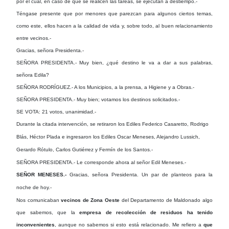
por el cual, en caso de que se realicen las tareas, se ejecutan a destiempo.-
Téngase presente que por menores que parezcan para algunos ciertos temas,
como este, ellos hacen a la calidad de vida y, sobre todo, al buen relacionamiento
entre vecinos.-
Gracias, señora Presidenta.-
SEÑORA PRESIDENTA.- Muy bien, ¿qué destino le va a dar a sus palabras,
señora Edila?
SEÑORA RODRÍGUEZ.- A los Municipios, a la prensa, a Higiene y a Obras.-
SEÑORA PRESIDENTA.- Muy bien; votamos los destinos solicitados.-
SE VOTA: 21 votos, unanimidad.-
Durante la citada intervención, se retiraron los Ediles Federico Casaretto, Rodrigo
Blás, Héctor Plada e ingresaron los Ediles Oscar Meneses, Alejandro Lussich,
Gerardo Rótulo, Carlos Gutiérrez y Fermín de los Santos.-
SEÑORA PRESIDENTA.- Le corresponde ahora al señor Edil Meneses.-
SEÑOR MENESES.-
Gracias, señora Presidenta. Un par de planteos para la
noche de hoy.-
Nos comunicaban
vecinos de Zona Oeste
del Departamento de Maldonado algo
que sabemos, que la
empresa de recolección de residuos
ha tenido
inconvenientes
, aunque no sabemos si esto está relacionado. Me refiero a
que