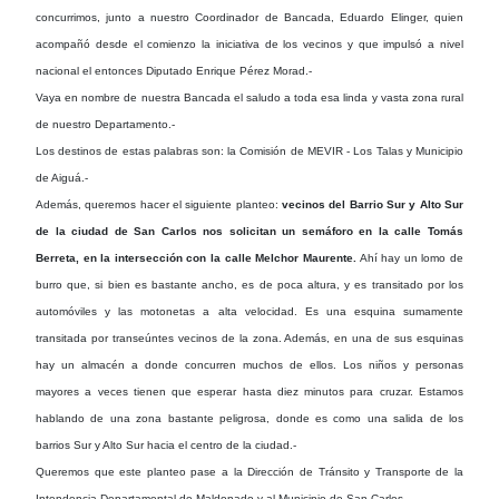
concurrimos, junto a nuestro Coordinador de Bancada, Eduardo Elinger, quien
acompañó desde el comienzo la iniciativa de los vecinos y que impulsó a nivel
nacional el entonces Diputado Enrique Pérez Morad.-
Vaya en nombre de nuestra Bancada el saludo a toda esa linda y vasta zona rural
de nuestro Departamento.-
Los destinos de estas palabras son: la Comisión de MEVIR - Los Talas y Municipio
de Aiguá.-
Además, queremos hacer el siguiente planteo:
vecinos del Barrio Sur y Alto Sur
de la ciudad de San Carlos nos solicitan un semáforo en la calle Tomás
Berreta, en la intersección con la calle Melchor Maurente.
Ahí hay un lomo de
burro que, si bien es bastante ancho, es de poca altura, y es transitado por los
automóviles y las motonetas a alta velocidad. Es una esquina sumamente
transitada por transeúntes vecinos de la zona. Además, en una de sus esquinas
hay un almacén a donde concurren muchos de ellos. Los niños y personas
mayores a veces tienen que esperar hasta diez minutos para cruzar. Estamos
hablando de una zona bastante peligrosa, donde es como una salida de los
barrios Sur y Alto Sur hacia el centro de la ciudad.-
Queremos que este planteo pase a la Dirección de Tránsito y Transporte de la
Intendencia Departamental de Maldonado y al Municipio de San Carlos.-