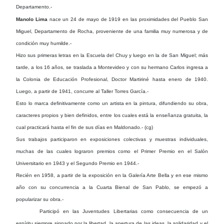
Departamento.-
Manolo Lima
nace un 24 de mayo de 1919 en las proximidades del Pueblo San
Miguel, Departamento de Rocha, proveniente de una familia muy numerosa y de
condición muy humilde.-
Hizo sus primeras letras en la Escuela del Chuy y luego en la de San Miguel; más
tarde, a los 16 años, se traslada a Montevideo y con su hermano Carlos ingresa a
la Colonia de Educación Profesional, Doctor Martiriné hasta enero de 1940.
Luego, a partir de 1941, concurre al Taller Torres García.-
Esto lo marca definitivamente como un artista en la pintura, difundiendo su obra,
caracteres propios y bien definidos, entre los cuales está la enseñanza gratuita, la
cual practicará hasta el fin de sus días en Maldonado.- (cg)
Sus trabajos participaron en exposiciones colectivas y muestras individuales,
muchas de las cuales lograron premios como el Primer Premio en el Salón
Universitario en 1943 y el Segundo Premio en 1944.-
Recién en 1958, a partir de la exposición en la Galería Arte Bella y en ese mismo
año con su concurrencia a la Cuarta Bienal de San Pablo, se empezó a
popularizar su obra.-
Participó en las Juventudes Libertarias como consecuencia de un
espíritu siempre signado por la libertad, la apertura de las ideas, la solidaridad y el