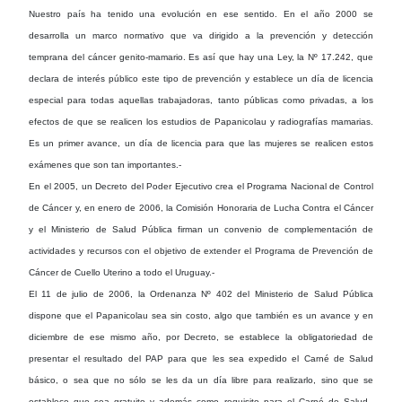
Nuestro país ha tenido una evolución en ese sentido. En el año 2000 se
desarrolla un marco normativo que va dirigido a la prevención y detección
temprana del cáncer genito-mamario. Es así que hay una Ley, la Nº 17.242, que
declara de interés público este tipo de prevención y establece un día de licencia
especial para todas aquellas trabajadoras, tanto públicas como privadas, a los
efectos de que se realicen los estudios de Papanicolau y radiografías mamarias.
Es un primer avance, un día de licencia para que las mujeres se realicen estos
exámenes que son tan importantes.-
En el 2005, un Decreto del Poder Ejecutivo crea el Programa Nacional de Control
de Cáncer y, en enero de 2006, la Comisión Honoraria de Lucha Contra el Cáncer
y el Ministerio de Salud Pública firman un convenio de complementación de
actividades y recursos con el objetivo de extender el Programa de Prevención de
Cáncer de Cuello Uterino a todo el Uruguay.-
El 11 de julio de 2006, la Ordenanza Nº 402 del Ministerio de Salud Pública
dispone que el Papanicolau sea sin costo, algo que también es un avance y en
diciembre de ese mismo año, por Decreto, se establece la obligatoriedad de
presentar el resultado del PAP para que les sea expedido el Carné de Salud
básico, o sea que no sólo se les da un día libre para realizarlo, sino que se
establece que sea gratuito y además como requisito para el Carné de Salud.-