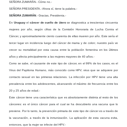
SEÑORA ZUMARÁN.- Cómo no.-
SEÑORA PRESIDENTA.- Ahora sí, tiene la palabra.-
SEÑORA ZUMARÁN
.- Gracias, Presidenta.-
En
Uruguay
el
cáncer de cuello de útero
se diagnostica a trescientas cincuenta
mujeres por año, según cifras de la Comisión Honoraria de Lucha Contra el
Cáncer, y aproximadamente ciento cuarenta de ellas mueren por año. Este sería el
tercer lugar en incidencia luego del cáncer de mama y de colon; nuestro país ve
crecer su mortalidad por esta causa entre la población femenina en los últimos
años y afecta principalmente a las mujeres mayores de 40 años.-
Como se sabe, el causante de este tipo de cáncer, en el 99% de los casos, es el
Virus del Papiloma Humano, más conocido como HPV, virus que se adquiere por
contacto sexual en las primeras relaciones. La infección por HPV tiene una alta
prevalencia entre los adolescentes, alcanzando el máximo de frecuencia entre los
20 y 25 años de edad.-
Este cáncer tiene una característica que es absolutamente distinta al resto de los
cánceres: es el único cáncer para el cual se ha descubierto una vacuna que lo
previene. Por lo tanto, la prevención primaria de este tipo de cáncer es a través de
la vacunación, a través de la inmunización. La aplicación de esta vacuna evita,
entonces, que la mujer se infecte del HPV.-