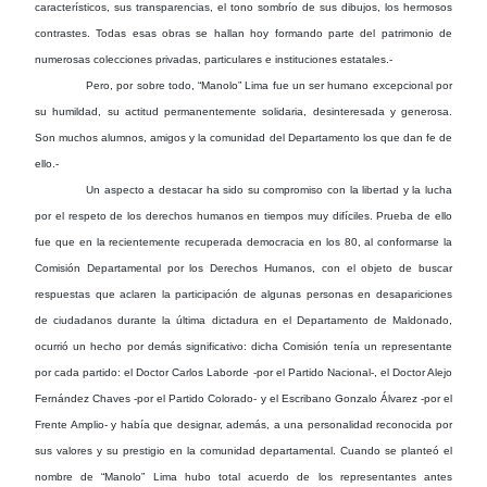
característicos, sus transparencias, el tono sombrío de sus dibujos, los hermosos
contrastes. Todas esas obras se hallan hoy formando parte del patrimonio de
numerosas colecciones privadas, particulares e instituciones estatales.-
Pero, por sobre todo, “Manolo” Lima fue un ser humano excepcional por
su humildad, su actitud permanentemente solidaria, desinteresada y generosa.
Son muchos alumnos, amigos y la comunidad del Departamento los que dan fe de
ello.-
Un aspecto a destacar ha sido su compromiso con la libertad y la lucha
por el respeto de los derechos humanos en tiempos muy difíciles. Prueba de ello
fue que en la recientemente recuperada democracia en los 80, al conformarse la
Comisión Departamental por los Derechos Humanos, con el objeto de buscar
respuestas que aclaren la participación de algunas personas en desapariciones
de ciudadanos durante la última dictadura en el Departamento de Maldonado,
ocurrió un hecho por demás significativo: dicha Comisión tenía un representante
por cada partido: el Doctor Carlos Laborde -por el Partido Nacional-, el Doctor Alejo
Fernández Chaves -por el Partido Colorado- y el Escribano Gonzalo Álvarez -por el
Frente Amplio- y había que designar, además, a una personalidad reconocida por
sus valores y su prestigio en la comunidad departamental. Cuando se planteó el
nombre de “Manolo” Lima hubo total acuerdo de los representantes antes