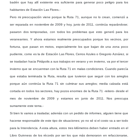
badén que hay allí existente era suficiente para generar poco peligro para los
habitantes de Estación Las Flores.-
Pero mi preocupación viene porque la Ruta 71, aunque no lo crean, comenzó a
ser reparada en noviembre de 2009 y hoy, junio de 2011, continúa reparándose;
pasaron dos temporadas, con todos los problemas que esto generó para los
veraneantes. Y ahora estamos realmente preocupados porque los vecinos, por
fortuna, que pasan en motos, especialmente los que bajan de una zona poco
pudiente, como es la de Estación Las Flores, Cerros Azules o Gregorio Aznárez, si
se trasladan hacia Piriápolis a sus trabajos en verano y en invierno, va por el tercer
invierno que se encuentran con la Ruta 71 en malas condiciones. Cuando parecía
que estaba terminada la Ruta, resulta que tuvieron que seguir con los arreglos
porque aún continúa la Ruta 71 sin culminar sus arreglos; media calzada está
cortada en todos los sectores, hay pozos enormes de la Ruta 71 -reitero- desde el
mes de noviembre de 2009 y estamos en junio de 2011. Nos preocupa
sumamente este tema.-
Si bien lo vamos a trasladar, además con un pedido de informes, alguien tiene que
hacerse responsable de este tipo de situaciones; yo no sé si el costo va a ser todo
para la Intendencia. A esta altura, estos tres kilómetros deben haber entrado en el
Libro Guinness de los récords por ser los que más demoraron en refaccionarse,