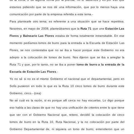
estamos pidiendo que se nos dé una información, que por lo menos haya una
comunicación por parte de la empresa referida a este tema.-
Para plantearle otro tema; es referente a una situación que se hace repetitiva.
Nosotros, en mayo de 2008, planteábamos que la
Ruta 71
que une
Estación Las
Flores y Balneario Las Flores
estaba de forma totalmente intransitable. En ese
momento pedíamos lomos de burro para la entrada a la Escuela de Estación Las
Flores, se nos contestaba que no se iba a hacer porque este Gobierno no era
adepto a la colocación de lomos de burro. Nos dijeron que se iba a arreglar la
Ruta 71 y que, por lo tanto, no se iba a poner
lomo de burro a la entrada de la
Escuela de Estación Las Flores
.-
Yo no sé si no es el mismo Gobierno el nacional que el departamental, pero en
Solís pusieron en todo lo que es la Ruta 10 cinco lomos de burro durante este
Gobierno, cinco.- (cea)
No sé cuál es la razón, si es porque allí cerca no hay escuelas. Lo digo porque
eso habla a las claras de que no hay una unificación de criterios entre lo que tiene
que ver con el Gobierno Nacional que, reitero, decidió la colocación de cinco
lomos de burro en la Ruta 10, Ruta Nacional, y la no colocación por parte del
Gobierno Departamental de, ni siquiera un lomo de burro; entendieron que un