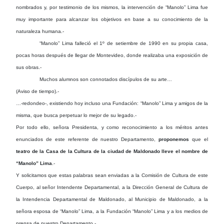
nombrados y, por testimonio de los mismos, la intervención de “Manolo” Lima fue
muy importante para alcanzar los objetivos en base a su conocimiento de la
naturaleza humana.-
“Manolo” Lima falleció el 1º de setiembre de 1990 en su propia casa,
pocas horas después de llegar de Montevideo, donde realizaba una exposición de
sus obras.-
Muchos alumnos son connotados discípulos de su arte…
(Aviso de tiempo).-
…-redondeo-, existiendo hoy incluso una Fundación: “Manolo” Lima y amigos de la
misma, que busca perpetuar lo mejor de su legado.-
Por todo ello, señora Presidenta, y como reconocimiento a los méritos antes
enunciados de este referente de nuestro Departamento,
proponemos
que el
teatro de la Casa de la Cultura de la ciudad de Maldonado lleve el nombre de
“Manolo” Lima
.-
Y solicitamos que estas palabras sean enviadas a la Comisión de Cultura de este
Cuerpo, al señor Intendente Departamental, a la Dirección General de Cultura de
la Intendencia Departamental de Maldonado, al Municipio de Maldonado, a la
señora esposa de “Manolo” Lima, a la Fundación “Manolo” Lima y a los medios de
prensa de nuestro Departamento.-