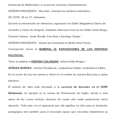
Intersocial de Maldonado y a la prensa nacional y departamental.-
SEÑORA PRESIDENTA.- Muy bien, votamos los destinos solicitados.-
SE VOTA: 26 en 27, afirmativo.-
Durante la intervención de referencia, ingresaron los Ediles Magdalena Sáenz de
Zumarán y Carlos de Gregorio. Asimismo alternaron bancas los Ediles Cintia Braga,
Graciela Caitano, Javier Bonilla, Eva Abal y Santiago Clavijo.-
SEÑORA PRESIDENTA.- Damos por terminada la Media Hora Previa.-
Corresponde ahora el
NUMERAL III:
EXPOSICIONES DE LOS PARTIDOS
POLÍTICOS.-
Tiene la palabra el
PARTIDO COLORADO
, señora Edila Borges.-
SEÑORA BORGES.-
Señora Presidenta, compañeras Edilas, compañeros Ediles.-
En la noche de hoy nos vamos a referir en el nombre de nuestra Bancada a varios
planteos.-
El primero de ellos está vinculado a la
carencia de docentes en el CERP
Maldonado
. Un ejemplo es la carrera de Profesorado de Inglés, donde a esta
altura de los cursos lectivos, alumnos de cuarto año están padeciendo dicha
situación. Todo esto con el agravante que ello significa no sólo para su formación
pedagógica sino también para el necesario apoyo que necesitan diariamente ya