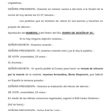
Legislativa).-
SEÑORA PRESIDENTA.- Estando en número vamos a dar inicio a la Sesión de la
noche de hoy siendo las 21:37 minutos.-
Les pedimos que se terminen de ubicar en sus bancas y hacemos un
poquito de silencio.-
Aprobación del
NUMERAL I
del Orden del Día:
DIARIO DE SESIÓN Nº 45.-
Si no hay ninguna objeción votamos…
SEÑOR ANCHETA.- Estamos votando…
SEÑORA PRESIDENTA.- Sí, estamos votando esto y ya le doy la palabra…
SE VOTA: unanimidad, 23 votos.-
Sí, Ancheta.-
SEÑOR ANCHETA.- Yo quería pedirle al Cuerpo para hacer un
minuto de silencio
por la muerte
de la vedette,
maestra fernandina, Berta Slepovich,
que falleció
en España la semana pasada.-
SEÑORA PRESIDENTA.- Votamos la realización del minuto de silencio.-
SE VOTA: unanimidad, 24 votos.-
En medio de las últimas votaciones registradas, ingresó el Edil Carlos Gutiérrez.-
(Así se hace).-
SEÑORA PRESIDENTA.- Señor Edil De León.-