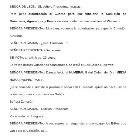
SEÑOR DE LEÓN.- Sí, señora Presidenta, gracias.-
Para pedir
autorización al Cuerpo para que funcione la Comisión de
Ganadería, Agricultura y Pesca
de esta Junta mientras funciona el Plenario.-
SEÑORA PRESIDENTA.- Muy bien, votamos la autorización para que la Comisión
funcione.-
SEÑORA ZUMARÁN.- ¿Cuál Comisión…?
SEÑORA PRESIDENTA.- Ganadería…
SE VOTA: unanimidad, 23 votos.-
Entre las últimas votaciones constatadas, se retiró el Edil Carlos Gutiérrez.-
SEÑORA PRESIDENTA.- Damos inicio al
NUMERAL II
del Orden del Día:
MEDIA
HORA PREVIA.-
(m.g.g).-
(Se le concede el uso de la palabra al señor Edil Luis Artola, quien no hace uso de
la misma por no encontrarse en Sala).-
Señora Zumarán.-
SEÑORA ZUMARÁN.- Gracias, Presidenta.-
Presidenta: en Uruguay…
SEÑORA PRESIDENTA.- A ver, espere un segundito a que salgan los Ediles que
van para la Comisión, así…