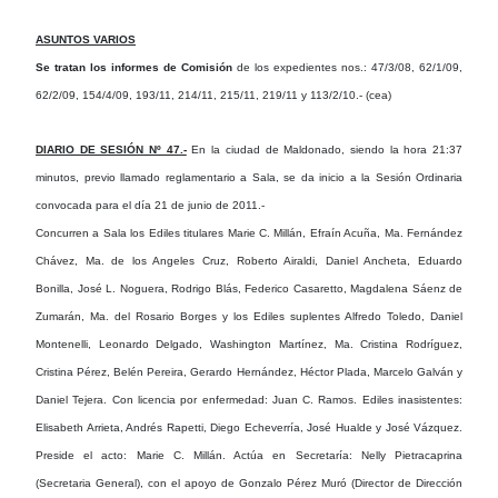
ASUNTOS VARIOS
Se tratan los informes de Comisión
de los expedientes nos.: 47/3/08, 62/1/09,
62/2/09, 154/4/09, 193/11, 214/11, 215/11, 219/11 y 113/2/10.- (cea)
DIARIO DE SESIÓN Nº 47.-
En la ciudad de Maldonado, siendo la hora 21:37
minutos, previo llamado reglamentario a Sala, se da inicio a la Sesión Ordinaria
convocada para el día 21 de junio de 2011.-
Concurren a Sala
los Ediles titulares Marie C. Millán, Efraín Acuña, Ma. Fernández
Chávez, Ma. de los Angeles Cruz, Roberto Airaldi, Daniel Ancheta, Eduardo
Bonilla, José L. Noguera, Rodrigo Blás, Federico Casaretto, Magdalena Sáenz de
Zumarán, Ma. del Rosario Borges y los Ediles suplentes Alfredo Toledo, Daniel
Montenelli, Leonardo Delgado, Washington Martínez, Ma. Cristina Rodríguez,
Cristina Pérez, Belén Pereira, Gerardo Hernández, Héctor Plada, Marcelo Galván y
Daniel Tejera.
Con licencia por enfermedad
: Juan C. Ramos.
Ediles inasistentes
:
Elisabeth Arrieta, Andrés Rapetti, Diego Echeverría, José Hualde y José Vázquez.
Preside el acto
: Marie C. Millán.
Actúa en Secretaría
: Nelly Pietracaprina
(Secretaria General), con el apoyo de Gonzalo Pérez Muró (Director de Dirección