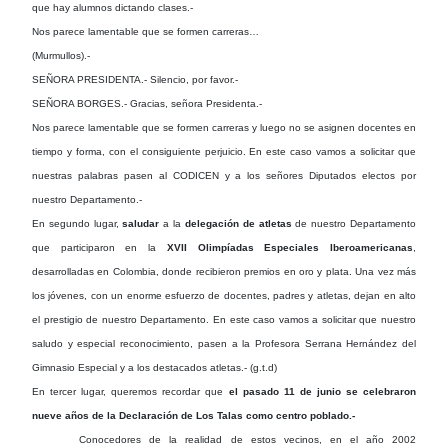
que hay alumnos dictando clases.-
Nos parece lamentable que se formen carreras…
(Murmullos).-
SEÑORA PRESIDENTA.- Silencio, por favor.-
SEÑORA BORGES.- Gracias, señora Presidenta.-
Nos parece lamentable que se formen carreras y luego no se asignen docentes en
tiempo y forma, con el consiguiente perjuicio. En este caso vamos a solicitar que
nuestras palabras pasen al CODICEN y a los señores Diputados electos por
nuestro Departamento.-
En segundo lugar,
saludar
a la
delegación de atletas
de nuestro Departamento
que participaron en la
XVII Olimpíadas Especiales Iberoamericanas
,
desarrolladas en Colombia, donde recibieron premios en oro y plata. Una vez más
los jóvenes, con un enorme esfuerzo de docentes, padres y atletas, dejan en alto
el prestigio de nuestro Departamento. En este caso vamos a solicitar que nuestro
saludo y especial reconocimiento, pasen a la Profesora Serrana Hernández del
Gimnasio Especial y a los destacados atletas.- (g.t.d)
En tercer lugar, queremos recordar que
el pasado 11 de junio se celebraron
nueve años de la Declaración de Los Talas como centro poblado.-
Conocedores de la realidad de estos vecinos, en el año 2002