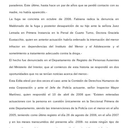
paraderos. Este último, hasta hace un par de años que se perdió contacto con su
madre, no había aparecido.-
La fuga se concreta en octubre de 2006. Fabiana radica la denuncia en
Maldonado de la fuga y posterior desaparición de su hijo ante la señora Juez
Letrada en Primera Instancia en lo Penal de Cuarto Turno, Doctora Graciela
Eustacchio, quien en anterior actuación habría ordenado la internación del menor
infractor en dependencias del Instituto del Menor y el Adolescente y el
sometimiento a tratamiento adecuado contra la droga.-
El hecho fue denunciado en el Departamento de Registro de Personas Ausentes
del Ministerio del Interior, que al comienzo de esta historia se respondió en dos
oportunidades que no se tenían noticias acerca del menor.-
Esta Edila elevó por dos veces el caso ante la Comisión de Derechos Humanos de
esta Corporación y ante el Jefe de Policía actuante, señor Inspector Mayor
Martínez, quien respondió el 10 de abril de 2008 que: “Existen reiteradas
actuaciones con la persona en cuestión únicamente en la Seccional Primera de
este Departamento, siendo las intervenciones de la Policía con el menor en el año
2005, teniendo como último registro el día 26 de agosto de 2006, en el año 2007
y en los meses transcurridos del presente año -2008- no existe ningún tipo de