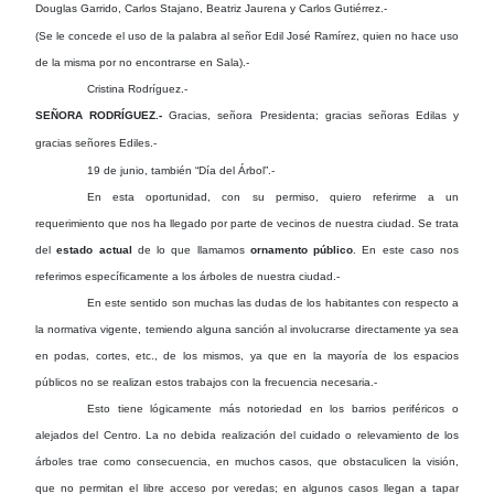
Douglas Garrido, Carlos Stajano, Beatriz Jaurena y Carlos Gutiérrez.-
(Se le concede el uso de la palabra al señor Edil José Ramírez, quien no hace uso
de la misma por no encontrarse en Sala).-
Cristina Rodríguez.-
SEÑORA RODRÍGUEZ.-
Gracias, señora Presidenta; gracias señoras Edilas y
gracias señores Ediles.-
19 de junio, también “Día del Árbol”.-
En esta oportunidad, con su permiso, quiero referirme a un
requerimiento que nos ha llegado por parte de vecinos de nuestra ciudad. Se trata
del
estado actual
de lo que llamamos
ornamento público
. En este caso nos
referimos específicamente a los árboles de nuestra ciudad.-
En este sentido son muchas las dudas de los habitantes con respecto a
la normativa vigente, temiendo alguna sanción al involucrarse directamente ya sea
en podas, cortes, etc., de los mismos, ya que en la mayoría de los espacios
públicos no se realizan estos trabajos con la frecuencia necesaria.-
Esto tiene lógicamente más notoriedad en los barrios periféricos o
alejados del Centro. La no debida realización del cuidado o relevamiento de los
árboles trae como consecuencia, en muchos casos, que obstaculicen la visión,
que no permitan el libre acceso por veredas; en algunos casos llegan a tapar