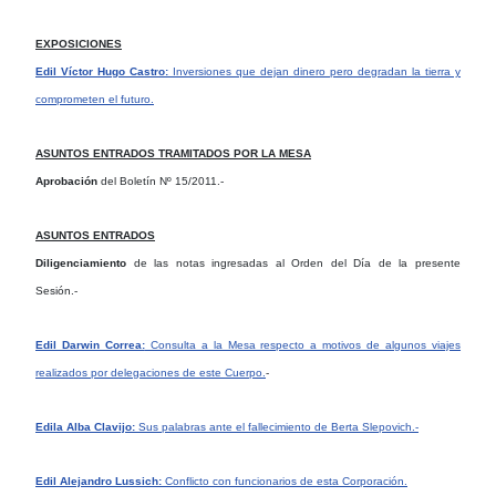
EXPOSICIONES
Edil Víctor Hugo Castro:
Inversiones que dejan dinero pero degradan la tierra y
comprometen el futuro.
ASUNTOS ENTRADOS TRAMITADOS POR LA MESA
Aprobación
del Boletín Nº 15/2011.-
ASUNTOS ENTRADOS
Diligenciamiento
de las notas ingresadas al Orden del Día de la presente
Sesión.-
Edil Darwin Correa:
Consulta a la Mesa respecto a motivos de algunos viajes
realizados por delegaciones de este Cuerpo.
-
Edila Alba Clavijo:
Sus palabras ante el fallecimiento de Berta Slepovich.-
Edil Alejandro Lussich:
Conflicto con funcionarios de esta Corporación.