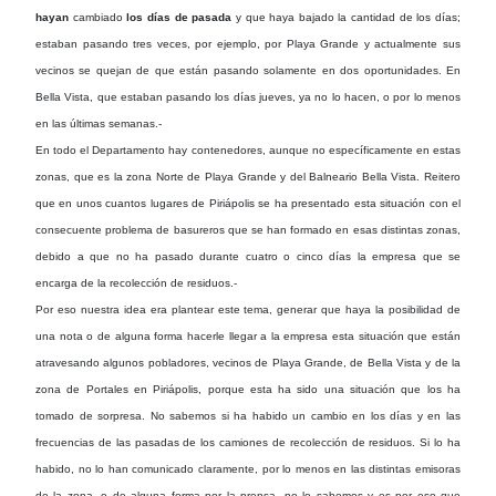
hayan
cambiado
los días de pasada
y que haya bajado la cantidad de los días;
estaban pasando tres veces, por ejemplo, por Playa Grande y actualmente sus
vecinos se quejan de que están pasando solamente en dos oportunidades. En
Bella Vista, que estaban pasando los días jueves, ya no lo hacen, o por lo menos
en las últimas semanas.-
En todo el Departamento hay contenedores, aunque no específicamente en estas
zonas, que es la zona Norte de Playa Grande y del Balneario Bella Vista. Reitero
que en unos cuantos lugares de Piriápolis se ha presentado esta situación con el
consecuente problema de basureros que se han formado en esas distintas zonas,
debido a que no ha pasado durante cuatro o cinco días la empresa que se
encarga de la recolección de residuos.-
Por eso nuestra idea era plantear este tema, generar que haya la posibilidad de
una nota o de alguna forma hacerle llegar a la empresa esta situación que están
atravesando algunos pobladores, vecinos de Playa Grande, de Bella Vista y de la
zona de Portales en Piriápolis, porque esta ha sido una situación que los ha
tomado de sorpresa. No sabemos si ha habido un cambio en los días y en las
frecuencias de las pasadas de los camiones de recolección de residuos. Si lo ha
habido, no lo han comunicado claramente, por lo menos en las distintas emisoras
de la zona, o de alguna forma por la prensa, no lo sabemos y es por eso que