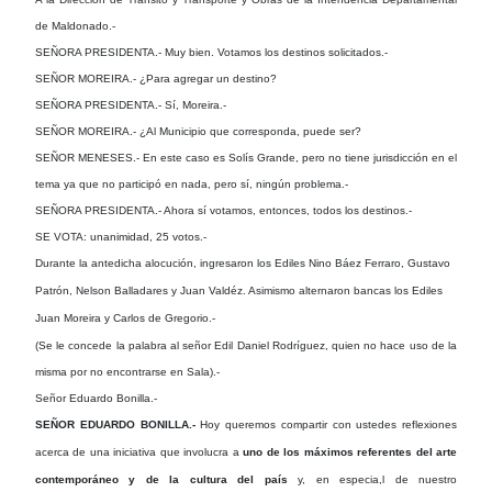
de Maldonado.-
SEÑORA PRESIDENTA.- Muy bien. Votamos los destinos solicitados.-
SEÑOR MOREIRA.- ¿Para agregar un destino?
SEÑORA PRESIDENTA.- Sí, Moreira.-
SEÑOR MOREIRA.- ¿Al Municipio que corresponda, puede ser?
SEÑOR MENESES.- En este caso es Solís Grande, pero no tiene jurisdicción en el
tema ya que no participó en nada, pero sí, ningún problema.-
SEÑORA PRESIDENTA.- Ahora sí votamos, entonces, todos los destinos.-
SE VOTA: unanimidad, 25 votos.-
Durante la antedicha alocución, ingresaron los Ediles Nino Báez Ferraro, Gustavo
Patrón, Nelson Balladares y Juan Valdéz. Asimismo alternaron bancas los Ediles
Juan Moreira y Carlos de Gregorio.-
(Se le concede la palabra al señor Edil Daniel Rodríguez, quien no hace uso de la
misma por no encontrarse en Sala).-
Señor Eduardo Bonilla.-
SEÑOR EDUARDO BONILLA.-
Hoy queremos compartir con ustedes reflexiones
acerca de una iniciativa que involucra a
uno de los máximos
referentes del arte
contemporáneo y de la cultura del país
y, en especia,l de nuestro