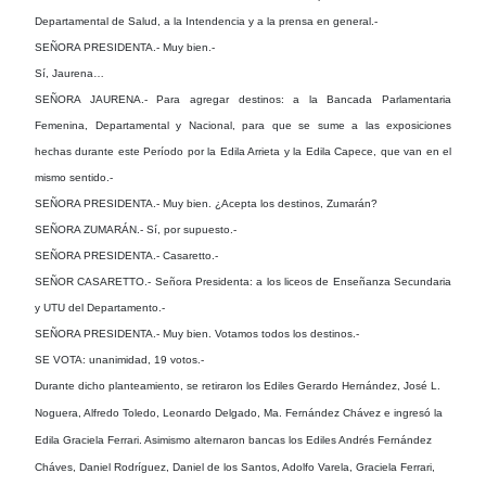
Departamental de Salud, a la Intendencia y a la prensa en general.-
SEÑORA PRESIDENTA.- Muy bien.-
Sí, Jaurena…
SEÑORA JAURENA.- Para agregar destinos: a la Bancada Parlamentaria
Femenina, Departamental y Nacional, para que se sume a las exposiciones
hechas durante este Período por la Edila Arrieta y la Edila Capece, que van en el
mismo sentido.-
SEÑORA PRESIDENTA.- Muy bien. ¿Acepta los destinos, Zumarán?
SEÑORA ZUMARÁN.- Sí, por supuesto.-
SEÑORA PRESIDENTA.- Casaretto.-
SEÑOR CASARETTO.- Señora Presidenta: a los liceos de Enseñanza Secundaria
y UTU del Departamento.-
SEÑORA PRESIDENTA.- Muy bien. Votamos todos los destinos.-
SE VOTA: unanimidad, 19 votos.-
Durante dicho planteamiento, se retiraron los Ediles Gerardo Hernández, José L.
Noguera, Alfredo Toledo, Leonardo Delgado, Ma. Fernández Chávez e ingresó la
Edila Graciela Ferrari. Asimismo alternaron bancas los Ediles Andrés Fernández
Cháves, Daniel Rodríguez, Daniel de los Santos, Adolfo Varela, Graciela Ferrari,