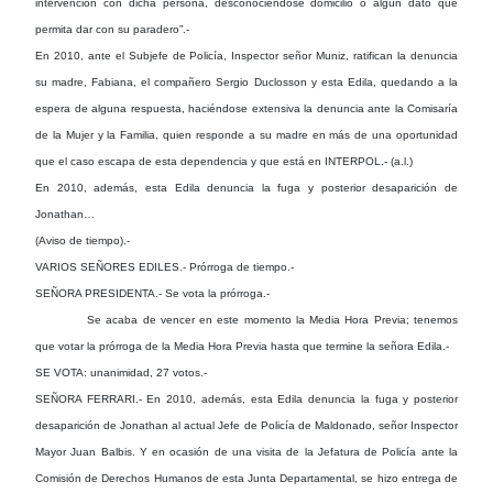
intervención con dicha persona, desconociéndose domicilio o algún dato que
permita dar con su paradero”.-
En 2010, ante el Subjefe de Policía, Inspector señor Muniz, ratifican la denuncia
su madre, Fabiana, el compañero Sergio Duclosson y esta Edila, quedando a la
espera de alguna respuesta, haciéndose extensiva la denuncia ante la Comisaría
de la Mujer y la Familia, quien responde a su madre en más de una oportunidad
que el caso escapa de esta dependencia y que está en INTERPOL.- (a.l.)
En 2010, además, esta Edila denuncia la fuga y posterior desaparición de
Jonathan…
(Aviso de tiempo).-
VARIOS SEÑORES EDILES.- Prórroga de tiempo.-
SEÑORA PRESIDENTA.- Se vota la prórroga.-
Se acaba de vencer en este momento la Media Hora Previa; tenemos
que votar la prórroga de la Media Hora Previa hasta que termine la señora Edila.-
SE VOTA: unanimidad, 27 votos.-
SEÑORA FERRARI.- En 2010, además, esta Edila denuncia la fuga y posterior
desaparición de Jonathan al actual Jefe de Policía de Maldonado, señor Inspector
Mayor Juan Balbis. Y en ocasión de una visita de la Jefatura de Policía ante la
Comisión de Derechos Humanos de esta Junta Departamental, se hizo entrega de