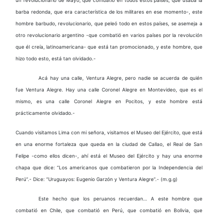
barba redonda, que era característica de los militares en ese momento-, este
hombre barbudo, revolucionario, que peleó todo en estos países, se asemeja a
otro revolucionario argentino -que combatió en varios países por la revolución
que él creía, latinoamericana- que está tan promocionado, y este hombre, que
hizo todo esto, está tan olvidado.-
Acá hay una calle, Ventura Alegre, pero nadie se acuerda de quién
fue Ventura Alegre. Hay una calle Coronel Alegre en Montevideo, que es el
mismo, es una calle Coronel Alegre en Pocitos, y este hombre está
prácticamente olvidado.-
Cuando visitamos Lima con mi señora, visitamos el Museo del Ejército, que está
en una enorme fortaleza que queda en la ciudad de Callao, el Real de San
Felipe -como ellos dicen-, ahí está el Museo del Ejército y hay una enorme
chapa que dice: “Los americanos que combatieron por la Independencia del
Perú”.- Dice: “Uruguayos: Eugenio Garzón y Ventura Alegre”.- (m.g.g)
Este hecho que los peruanos recuerdan… A este hombre que
combatió en Chile, que combatió en Perú, que combatió en Bolivia, que