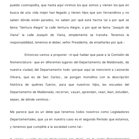
pueblo cosmopolita, que hasta aquí vivimos los que somos y vienen los que en
busca de una vida mejor han llegado y tienen hijos que son fernandinos y no
saben dónde están parados, no saben por qué está hecha tal o por qué se
llama “Ventura Alegre” la calle Ventura Alegre, o por qué se llama “Joaquín de
Viana” la calle Joaquín de Viana, simplemente se transita. Tenemos la
responsabilidad, tenemos el deber, señor Presidente, de enseñarles por qué.-
Entonces vamos a proponer -ni qué hablar que pase a la Comisión de
Nomenclatura- que en diferentes lugares del Departamento de Maldonado, de
nuestra ciudad, del Departamento todo -porque aquí se mencionó a Leonardo
Olivera, que es de San Carlos-, se pongan monolitos con la descripción
histórica de quiénes fueron, para que nuestros hijos, las escuelas del
Departamento de Maldonado, recorran, vayan, aprendan, vean, lean, estudien,
sepan, de dónde venimos.-
Me parece que es un debe que tenemos todos nosotros como Legisladores
Departamentales, que ya en nuestro caso es el segundo Período que estamos,
y tenemos que cumplirle a la sociedad como tal.-
A veces -y esto no es decir cosas por decir- en la Junta Departamental