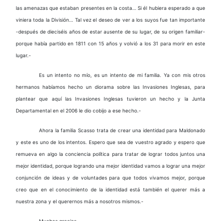
las amenazas que estaban presentes en la costa… Si él hubiera esperado a que
viniera toda la División… Tal vez el deseo de ver a los suyos fue tan importante
-después de dieciséis años de estar ausente de su lugar, de su origen familiar-
porque había partido en 1811 con 15 años y volvió a los 31 para morir en este
lugar.-
Es un intento no mío, es un intento de mi familia. Ya con mis otros
hermanos habíamos hecho un diorama sobre las Invasiones Inglesas, para
plantear que aquí las Invasiones Inglesas tuvieron un hecho y la Junta
Departamental en el 2006 le dio cobijo a ese hecho.-
Ahora la familia Scasso trata de crear una identidad para Maldonado
y este es uno de los intentos. Espero que sea de vuestro agrado y espero que
remueva en algo la conciencia política para tratar de lograr todos juntos una
mejor identidad, porque logrando una mejor identidad vamos a lograr una mejor
conjunción de ideas y de voluntades para que todos vivamos mejor, porque
creo que en el conocimiento de la identidad está también el querer más a
nuestra zona y el querernos más a nosotros mismos.-
Muchas gracias.-