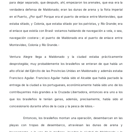
para dejar separado, que después, ahí, empezaron los arenales, que esa era la
verdadera defensa de Maldonado; eran las dunas de arena y la flota imperial
en el Puerto, ¿Por qué? Porque era el puerto de enlace entre Montevideo, que
estaba sitiado, y Colonia, que estaba sitiado por los patriotas, y Río Grande; era
el enlace que existía con Brasil -estamos hablando de navegación a vela, o sea,
navegación costera-; el puerto de Maldonado era el puerto de enlace entre
Montevideo, Colonia y Río Grande.-
Ventura Alegre llega a Maldonado y la ciudad estaba prácticamente
desprotegida; muy probablemente los brasileños se enteran de que había un
alto oficial del Ejército de las Provincias Unidas en Maldonado y además estaba
Francisco Aguilar. Francisco Aguilar había sido el Alcalde que había pactado la
entrega de la ciudad a los portugueses, económicamente había sido uno de los
contribuyentes más grandes a la Cruzada Libertadora, entonces era uno a los
que los brasileños le tenían ganas, además, precisamente, había sido el
concesionario durante años de la caza y la pesca de lobos.-
Entonces, los brasileños montan una operación, desembarcan en las
playas con tropas de desembarco, atraviesan las dunas de arena y
bruscamente, a la una de la mañana, invaden la ciudad de Maldonado y la