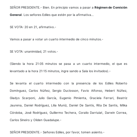
SEÑOR PRESIDENTE.- Bien. En principio vamos a pasar a
Régimen de
Comisión
General
. Los señores Ediles que estén por la afirmativa…
SE VOTA: 20 en 21, afirmativo.-
Vamos a pasar a votar un cuarto intermedio de cinco minutos.-
SE VOTA: unanimidad, 21 votos.-
(Siendo la hora 21:05 minutos se pasa a un cuarto intermedio, el que es
levantado a la hora 21:15 minutos, ingre sando a Sala los invitados).-
Se levanta el cuarto intermedio con la presencia de los Ediles Roberto
Domínguez, Carlos Núñez, Sergio Duclosson, Favio Alfonso, Hebert Núñez,
Gladys Scarponi, Julio García, Eugenio Pimienta, Graciela Ferrari, Beatriz
Jaurena, Daniel Rodríguez, Lilia Muníz, Daniel De Santis, Rita De Santis, Milka
Córdoba, José Rodríguez, Guillermo Techera, Coralio Darriulat, Darwin Correa,
Carlos Sineiro y Oliden Guadalupe.-
SEÑOR PRESIDENTE.- Señores Ediles, por favor, tomen asiento.-