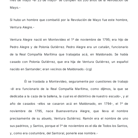
Mayo.-
Si hubo un hombre que combatió por la Revolución de Mayo fue este hombre,
Ventura Alegre.-
Ventura Alegre nació en Montevideo el 1º de noviembre de 1795; era hijo de
Pedro Alegre y de Polonia Gutiérrez. Pedro Alegre era un catalán, funcionario
de la Real Compañía Marítima que trabajaba acá, en Maldonado. Se había
casado con Polonia Gutiérrez, que era hija de Ventura Gutiérrez, un español
nacido en Santander; eran vecinos de Maldonado.-(cg)
Él se traslada a Montevideo, seguramente por cuestiones de trabajo
-él era funcionario de la Real Compañía Marítima, como dijimos, la que se
dedicaba a la caza de la ballena, la cual es el distintivo de
nuestro escudo-, y al
año de casados -ellos se casaron acá en Maldonado, en 1794-, el 1º de
noviembre de 1795, nace Buenaventura Alegre, que lleva el nombre
precisamente de su abuelo, Ventura Gutiérrez. Ramón era el nombre de uno
sus padrinos, y Santos, porque el 1º de noviembre es el día de Todos los Santos,
y, como era costumbre, del Santoral, ponerle ese nombre.-