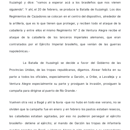
Ituzaingó y dice: “vamos a esperar acá a los brasileños que nos vienen
siguiendo”. Y ahí, el 20 de febrero, se produce la Batalla de Ituzaingó. Los dos
Regimientos de Cazadores se colocan en el centro del dispositivo, alrededor de
la artillería, que es lo que tienen que proteger, y reciben todo el ataque de la
caballería y entre ellos el mismo Regimiento N° 2 de Ventura Alegre recibe el
ataque de la caballería de los lanceros imperiales alemanes, que eran
contratados por el Ejército Imperial brasileño, que venían de las guerras
napoleónicas.-
La Batalla de Ituzaingó se decide a favor del Gobierno de las
Provincias Unidas, de las tropas republicanas, digamos. Alvear felicita en su
parte a todos los oficiales, especialmente a Garzón, a Oribe, a Lavalleja y a
Ventura Alegre especialmente su parte y prosiguen la invasión, prosiguen la
campaña para dirigirse al puerto de Río Grande.-
Vuelven otra vez a Bagé y ahí la lluvia -que no hubo en todo ese verano, no se
olviden que la campaña fue en enero y en febrero los pastos estaban resecos,
las caballadas estaban agotadas, por eso no pudieron perseguir al ejército
brasileño- detiene al ejército; al mando de Garzón las tropas de infantería
quedan paradas en Bagé, y Ventura Alegre le pide permiso a su comandante