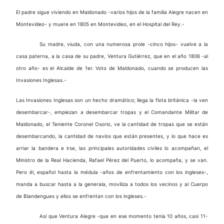
El padre sigue viviendo en Maldonado -varios hijos de la familia Alegre nacen en
Montevideo- y muere en 1805 en Montevideo, en el Hospital del Rey.-
Su madre, viuda, con una numerosa prole -cinco hijos- vuelve a la
casa paterna, a la casa de su padre, Ventura Gutiérrez, que en el año 1806 -al
otro año- es el Alcalde de 1er. Voto de Maldonado, cuando se producen las
Invasiones Inglesas.-
Las Invasiones Inglesas son un hecho dramático; llega la flota británica -la ven
desembarcar-, empiezan a desembarcar tropas y el Comandante Militar de
Maldonado, el Teniente Coronel Osorio, ve la cantidad de tropas que se están
desembarcando, la cantidad de navíos que están presentes, y lo que hace es
arriar la bandera e irse, las principales autoridades civiles lo acompañan, el
Ministro de la Real Hacienda, Rafael Pérez del Puerto, lo acompaña, y se van.
Pero él, español hasta la médula -años de enfrentamiento con los ingleses-,
manda a buscar hasta a la generala, moviliza a todos los vecinos y al Cuerpo
de Blandengues y ellos se enfrentan con los ingleses.-
Así que Ventura Alegre -que en ese momento tenía 10 años, casi 11-