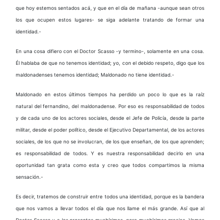
que hoy estemos sentados acá, y que en el día de mañana -aunque sean otros
los que ocupen estos lugares- se siga adelante tratando de formar una
identidad.-
En una cosa difiero con el Doctor Scasso -y termino-, solamente en una cosa.
Él hablaba de que no tenemos identidad; yo, con el debido respeto, digo que los
maldonadenses tenemos identidad; Maldonado no tiene identidad.-
Maldonado en estos últimos tiempos ha perdido un poco lo que es la raíz
natural del fernandino, del maldonadense. Por eso es responsabilidad de todos
y de cada uno de los actores sociales, desde el Jefe de Policía, desde la parte
militar, desde el poder político, desde el Ejecutivo Departamental, de los actores
sociales, de los que no se involucran, de los que enseñan, de los que aprenden;
es responsabilidad de todos. Y es nuestra responsabilidad decirlo en una
oportunidad tan grata como esta y creo que todos compartimos la misma
sensación.-
Es decir, tratemos de construir entre todos una identidad, porque es la bandera
que nos vamos a llevar todos el día que nos llame el más grande. Así que al
Doctor Scasso y a los presentes muchísimas, pero muchísimas gracias. Vamos