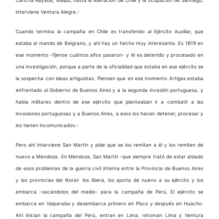
interviene Ventura Alegre.-
Cuando termina la campaña en Chile es transferido al Ejército Auxiliar, que
estaba al mando de Belgrano, y ahí hay un hecho muy interesante. Es 1819 en
ese momento -fíjense cuántos años pasaron- y él es detenido y procesado en
una investigación, porque a parte de la oficialidad que estaba en ese ejército se
la sospecha con ideas artiguistas. Piensen que en ese momento Artigas estaba
enfrentado al Gobierno de Buenos Aires y a la segunda invasión portuguesa, y
había militares dentro de ese ejército que planteaban ir a combatir a las
invasiones portuguesas y a Buenos Aires, a esos los hacen detener, procesar y
los tienen incomunicados.-
Pero ahí interviene San Martín y pide que se los remitan a él y los remiten de
nuevo a Mendoza. En Mendoza, San Martín -que siempre trató de estar aislado
de esos problemas de la guerra civil interna entre la Provincia de Buenos Aires
y las provincias del litoral- los libera, los ajunta de nuevo a su ejército y los
embarca -sacándolos del medio- para la campaña de Perú. El ejército se
embarca en Valparaíso y desembarca primero en Pisco y después en Huacho.
Ahí inician la campaña del Perú, entran en Lima, retoman Lima y Ventura