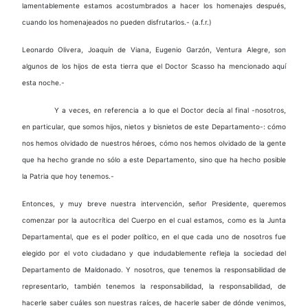
lamentablemente estamos acostumbrados a hacer los homenajes después,
cuando los homenajeados no pueden disfrutarlos.- (a.f.r.)
Leonardo Olivera, Joaquín de Viana, Eugenio Garzón, Ventura Alegre, son
algunos de los hijos de esta tierra que el Doctor Scasso ha mencionado aquí
esta noche.-
Y a veces, en referencia a lo que el Doctor decía al final -nosotros,
en particular, que somos hijos, nietos y bisnietos de este Departamento-: cómo
nos hemos olvidado de nuestros héroes, cómo nos hemos olvidado de la gente
que ha hecho grande no sólo a este Departamento, sino que ha hecho posible
la Patria que hoy tenemos.-
Entonces, y muy breve nuestra intervención, señor Presidente, queremos
comenzar por la autocrítica del Cuerpo en el cual estamos, como es la Junta
Departamental, que es el poder político, en el que cada uno de nosotros fue
elegido por el voto ciudadano y que indudablemente refleja la sociedad del
Departamento de Maldonado. Y nosotros, que tenemos la responsabilidad de
representarlo, también tenemos la responsabilidad, la responsabilidad, de
hacerle saber cuáles son nuestras raíces, de hacerle saber de dónde venimos,