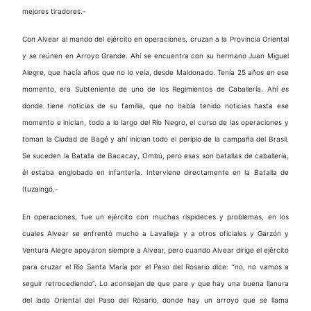
mejores tiradores.-
Con Alvear al mando del ejército en operaciones, cruzan a la Provincia Oriental
y se reúnen en Arroyo Grande. Ahí se encuentra con su hermano Juan Miguel
Alegre, que hacía años que no lo veía, desde Maldonado. Tenía 25 años en ese
momento, era Subteniente de uno de los Regimientos de Caballería. Ahí es
donde tiene noticias de su familia, que no había tenido noticias hasta ese
momento e inician, todo a lo largo del Río Negro, el curso de las operaciones y
toman la Ciudad de Bagé y ahí inician todo el periplo de la campaña del Brasil.
Se suceden la Batalla de Bacacay, Ombú, pero esas son batallas de caballería,
él estaba englobado en infantería. Interviene directamente en la Batalla de
Ituzaingó.-
En operaciones, fue un ejército con muchas rispideces y problemas, en los
cuales Alvear se enfrentó mucho a Lavalleja y a otros oficiales y Garzón y
Ventura Alegre apoyaron siempre a Alvear, pero cuando Alvear dirige el ejército
para cruzar el Río Santa María por el Paso del Rosario dice: “no, no vamos a
seguir retrocediendo”. Lo aconsejan de que pare y que hay una buena llanura
del lado Oriental del Paso del Rosario, donde hay un arroyo que se llama