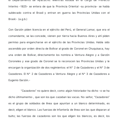
Interino -1825- se entera de que la Provincia Oriental -su provincia- se había
sublevado contra el Brasil y entran en guerra las Provincias Unidas con el
Brasil.- (a.g.b.)
Con Garzón piden licencia en el ejército del Perú, el General Lamar, que era el
comandante, se las concede, vienen por tierra hacia Buenos Aires y ahí piden
permiso para engancharse en el ejército de las Provincias Unidas. Había sido
ascendido por orden directa de Bolívar al grado de Coronel en Chuquisaca, hay
una orden de Bolívar, directamente los nombra a Ventura Alegre y a Garzón
Coroneles y ese grado de Coronel se lo reconocen las Provincias Unidas y le
encargan la organización de dos regimientos: el N° 2 de Cazadores y el N° 3 de
Cazadores. El N° 2 de Cazadores a Ventura Alegre y el N° 3 de Cazadores a
Eugenio Garzón.-
“Cazadores” no quiere decir, como algún historiador ha dicho -o se ha
dicho últimamente-, que son los que cazaban las vacas. No señor, “Cazadores”
es el grupo de soldados de línea que apuntan a un blanco determinado, es
decir, eligen el blanco. Las fuerzas de infantería de línea son las que disparan al
bulto; las fuerzas de cazadores son los que eligen los blancos, es decir, los