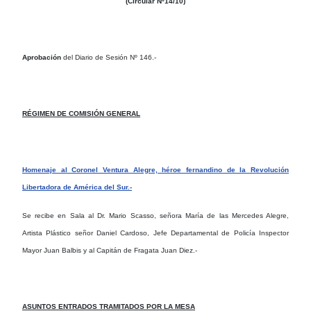
(Circular Nº14/10)
Aprobación
del Diario de Sesión Nº 146.-
RÉGIMEN DE COMISIÓN GENERAL
Homenaje al Coronel Ventura Alegre, héroe fernandino de la Revolución
Libertadora de América del Sur.-
Se recibe en Sala al Dr. Mario Scasso, señora María de las Mercedes Alegre,
Artista Plástico señor Daniel Cardoso, Jefe Departamental de Policía Inspector
Mayor Juan Balbis y al Capitán de Fragata Juan Diez.-
ASUNTOS ENTRADOS TRAMITADOS POR LA MESA