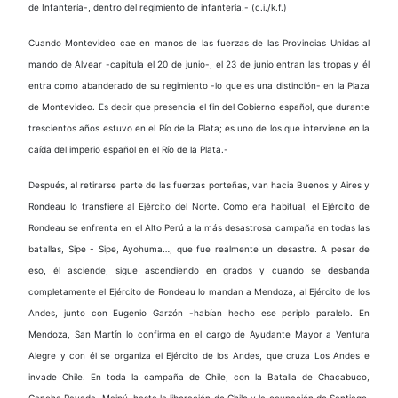
de Infantería-, dentro del regimiento de infantería.- (c.i./k.f.)
Cuando Montevideo cae en manos de las fuerzas de las Provincias Unidas al
mando de Alvear -capitula el 20 de junio-, el 23 de junio entran las tropas y él
entra como abanderado de su regimiento -lo que es una distinción- en la Plaza
de Montevideo. Es decir que presencia el fin del Gobierno español, que durante
trescientos años estuvo en el Río de la Plata; es uno de los que interviene en la
caída del imperio español en el Río de la Plata.-
Después, al retirarse parte de las fuerzas porteñas, van hacia Buenos y Aires y
Rondeau lo transfiere al Ejército del Norte. Como era habitual, el Ejército de
Rondeau se enfrenta en el Alto Perú a la más desastrosa campaña en todas las
batallas, Sipe - Sipe, Ayohuma…, que fue realmente un desastre. A pesar de
eso, él asciende, sigue ascendiendo en grados y cuando se desbanda
completamente el Ejército de Rondeau lo mandan a Mendoza, al Ejército de los
Andes, junto con Eugenio Garzón -habían hecho ese periplo paralelo. En
Mendoza, San Martín lo confirma en el cargo de Ayudante Mayor a Ventura
Alegre y con él se organiza el Ejército de los Andes, que cruza Los Andes e
invade Chile. En toda la campaña de Chile, con la Batalla de Chacabuco,
Cancha Rayada, Maipú, hasta la liberación de Chile y la ocupación de Santiago,