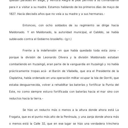
para ir a visitar a su madre. Estamos hablando de los primeros días de mayo de
1827. Hacía dieciséis años que no veía a su madre y a sus hermanas.-
Entonces, con ocho soldados de su regimiento se dirige hacia
Maldonado. Y en Maldonado, la autoridad municipal, el Cabildo, se había
sublevado contra el Gobierno brasileño.-(g.t.)
Frente a la indefensión en que había quedado toda esta zona -
porque la división de Leonardo Olivera y la división Maldonado estaban
combatiendo en Ituzaingó, eran parte de la vanguardia en Ituzaingó y no había
prácticamente tropas acá- el Barón de Vilabella, que era el Presidente de la
Cisplatina, había ordenado en una operación militar ocupar la Isla de Gorriti, que
estaba desguarnecida, volver a rehabilitar las baterías y fortificar la Punta del
Este, no como siempre estuvo fortificada con baterías hacia el mar sino con
reductos hacia la tierra.-
Se hizo un reducto más o menos a la altura donde ahora está La
Fragata, que es el punto más alto de la Península, y una zanja donde ahora más
o menos está la Calle 32, que en ese lugar se hizo una verdadera trinchera