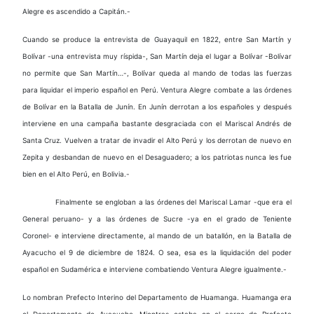
Alegre es ascendido a Capitán.-
Cuando se produce la entrevista de Guayaquil en 1822, entre San Martín y
Bolívar -una entrevista muy ríspida-, San Martín deja el lugar a Bolívar -Bolívar
no permite que San Martín…-, Bolívar queda al mando de todas las fuerzas
para liquidar el imperio español en Perú. Ventura Alegre combate a las órdenes
de Bolívar en la Batalla de Junín. En Junín derrotan a los españoles y después
interviene en una campaña bastante desgraciada con el Mariscal Andrés de
Santa Cruz. Vuelven a tratar de invadir el Alto Perú y los derrotan de nuevo en
Zepita y desbandan de nuevo en el Desaguadero; a los patriotas nunca les fue
bien en el Alto Perú, en Bolivia.-
Finalmente se engloban a las órdenes del Mariscal Lamar -que era el
General peruano- y a las órdenes de Sucre -ya en el grado de Teniente
Coronel- e interviene directamente, al mando de un batallón, en la Batalla de
Ayacucho el 9 de diciembre de 1824. O sea, esa es la liquidación del poder
español en Sudamérica e interviene combatiendo Ventura Alegre igualmente.-
Lo nombran Prefecto Interino del Departamento de Huamanga. Huamanga era
el Departamento de Ayacucho. Mientras estaba en el cargo de Prefecto