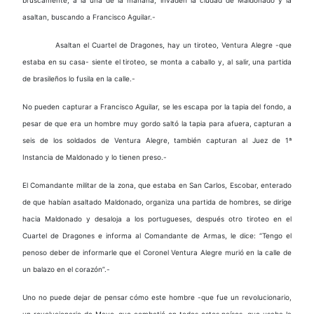
asaltan, buscando a Francisco Aguilar.-
Asaltan el Cuartel de Dragones, hay un tiroteo, Ventura Alegre -que
estaba en su casa- siente el tiroteo, se monta a caballo y, al salir, una partida
de brasileños lo fusila en la calle.-
No pueden capturar a Francisco Aguilar, se les escapa por la tapia del fondo, a
pesar de que era un hombre muy gordo saltó la tapia para afuera, capturan a
seis de los soldados de Ventura Alegre, también capturan al Juez de 1ª
Instancia de Maldonado y lo tienen preso.-
El Comandante militar de la zona, que estaba en San Carlos, Escobar, enterado
de que habían asaltado Maldonado, organiza una partida de hombres, se dirige
hacia Maldonado y desaloja a los portugueses, después otro tiroteo en el
Cuartel de Dragones e informa al Comandante de Armas, le dice: “Tengo el
penoso deber de informarle que el Coronel Ventura Alegre murió en la calle de
un balazo en el corazón”.-
Uno no puede dejar de pensar cómo este hombre -que fue un revolucionario,
un revolucionario de Mayo, que combatió en todos estos países, que usaba la