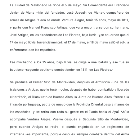
La ciudad de Maldonado se rinde el 5 de mayo. Su Comandante era Francisco
Javier de Viana -hijo del fundador, José Joaquín de Viana-, compañero de
armas de Artigas. Y acá se enrola Ventura Alegre, tenía 15 años, mayo de 1811,
y parte con Manuel Francisco Artigas, que va a encontrarse con su hermano,
José Artigas, en los alrededores de Las Piedras, bajo lluvia -¿se acuerdan que el
17 de mayo llovía torrencialmente?; el 17 de mayo, el 18 de mayo salió el sol-, a
enfrentarse con los españoles.-
Ese muchacho a los 15 años, bajo lluvia, se dirige a una batalla y ese fue su
bautismo -segundo bautismo combatiendo- en 1811, en Las Piedras.-
Se produce el Primer Sitio de Montevideo, después el Armisticio -una de las
traiciones a Artigas que lo tocó mucho, después de haber combatido y liberado
el territorio, el Triunvirato de Buenos Aires, la Junta de Buenos Aires, frente a la
invasión portuguesa, pacta de nuevo que la Provincia Oriental pasa a manos de
los españoles- y se retira con toda su gente en el Éxodo hacia el Ayuí. Ahí lo
acompaña Ventura Alegre. Vuelve después al Segundo Sitio de Montevideo,
pero cuando Artigas se retira, él queda englobado en un regimiento de
infantería -es importante, porque después siempre combate dentro del Arma