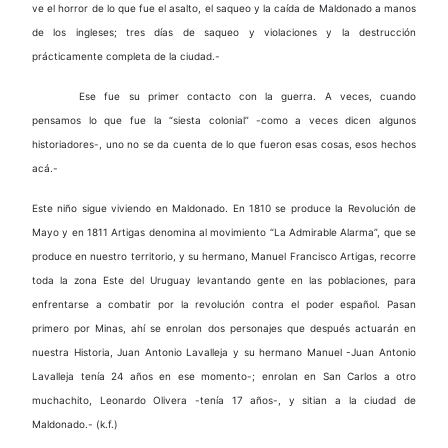
ve el horror de lo que fue el asalto, el saqueo y la caída de Maldonado a manos
de los ingleses; tres días de saqueo y violaciones y la destrucción
prácticamente completa de la ciudad.-
Ese fue su primer contacto con la guerra. A veces, cuando
pensamos lo que fue la “siesta colonial” -como
a veces dicen algunos
historiadores-, uno no se da cuenta de lo que fueron esas cosas, esos hechos
acá.-
Este niño sigue viviendo en Maldonado. En 1810 se produce la Revolución de
Mayo y en 1811 Artigas denomina al movimiento “La Admirable Alarma”, que se
produce en nuestro territorio, y su hermano, Manuel Francisco Artigas, recorre
toda la zona Este del Uruguay levantando gente en las poblaciones, para
enfrentarse a combatir por la revolución contra el poder español. Pasan
primero por Minas, ahí se enrolan dos personajes que después actuarán en
nuestra Historia, Juan Antonio Lavalleja y su hermano Manuel -Juan Antonio
Lavalleja tenía 24 años en ese momento-; enrolan en San Carlos a otro
muchachito, Leonardo Olivera -tenía 17 años-, y sitian a la ciudad de
Maldonado.- (k.f.)