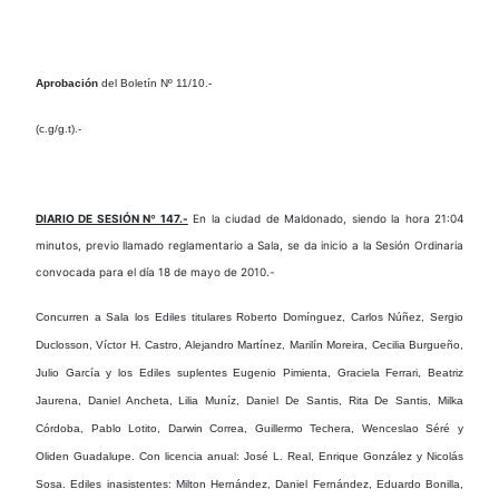
Aprobación
del Boletín Nº 11/10.-
(c.g/g.t).-
DIARIO DE SESIÓN Nº 147.-
En la ciudad de Maldonado, siendo la hora 21:04
minutos, previo llamado reglamentario a Sala, se da inicio a la Sesión Ordinaria
convocada para el día 18 de mayo de 2010.-
Concurren a Sala
los Ediles titulares Roberto Domínguez, Carlos Núñez, Sergio
Duclosson, Víctor H. Castro, Alejandro Martínez, Marilín Moreira, Cecilia Burgueño,
Julio García y los Ediles suplentes Eugenio Pimienta, Graciela Ferrari, Beatriz
Jaurena, Daniel Ancheta, Lilia Muníz, Daniel De Santis, Rita De Santis, Milka
Córdoba, Pablo Lotito, Darwin Correa, Guillermo Techera, Wenceslao Séré y
Oliden Guadalupe.
Con licencia anual
: José L. Real, Enrique González y Nicolás
Sosa.
Ediles inasistentes
: Milton Hernández, Daniel Fernández, Eduardo Bonilla,