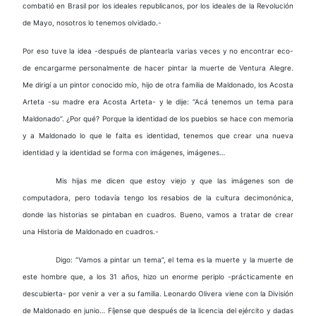
combatió en Brasil por los ideales republicanos, por los ideales de la Revolución
de Mayo, nosotros lo tenemos olvidado.-
Por eso tuve la idea -después de plantearla varias veces y no encontrar eco-
de encargarme personalmente de hacer pintar la muerte de Ventura Alegre.
Me dirigí a un pintor conocido mío, hijo de otra familia de Maldonado, los Acosta
Arteta -su madre era Acosta Arteta- y le dije: “Acá tenemos un tema para
Maldonado”. ¿Por qué? Porque la identidad de los pueblos se hace con memoria
y a Maldonado lo que le falta es identidad, tenemos que crear una nueva
identidad y la identidad se forma con imágenes, imágenes…
Mis hijas me dicen que estoy viejo y que las imágenes son de
computadora, pero todavía tengo los resabios de la cultura decimonónica,
donde las historias se pintaban en cuadros. Bueno, vamos a tratar de crear
una Historia de Maldonado en cuadros.-
Digo: “Vamos a pintar un tema”, el tema es la muerte y la muerte de
este hombre que, a los 31 años, hizo un enorme periplo -prácticamente en
descubierta- por venir a ver a su familia. Leonardo Olivera viene con la División
de Maldonado en junio… Fíjense que después de la licencia del ejército y dadas