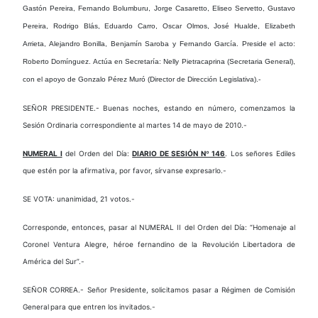
Gastón Pereira, Fernando Bolumburu, Jorge Casaretto, Eliseo Servetto, Gustavo
Pereira, Rodrigo Blás, Eduardo Carro, Oscar Olmos, José Hualde, Elizabeth
Arrieta, Alejandro Bonilla, Benjamín Saroba y Fernando García.
Preside el acto
:
Roberto Domínguez.
Actúa en Secretaría
: Nelly Pietracaprina (Secretaria General),
con el apoyo de Gonzalo Pérez Muró (Director de Dirección Legislativa).-
SEÑOR PRESIDENTE.- Buenas noches, estando en número, comenzamos la
Sesión Ordinaria correspondiente al martes 14 de mayo de 2010.-
NUMERAL I
del Orden del Día:
DIARIO DE SESIÓN Nº 146
. Los señores Ediles
que estén por la afirmativa, por favor, sírvanse expresarlo.-
SE VOTA: unanimidad, 21 votos.-
Corresponde, entonces, pasar al NUMERAL II del Orden del Día: “Homenaje al
Coronel Ventura Alegre, héroe fernandino de la Revolución
Libertadora de
América del Sur”.-
SEÑOR CORREA.- Señor Presidente, solicitamos pasar a Régimen de
Comisión
General
para que entren los invitados.-