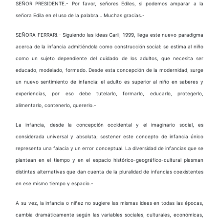
SEÑOR PRESIDENTE.- Por favor, señores Ediles, si podemos amparar a la
señora Edila en el uso de la palabra… Muchas gracias.-
SEÑORA FERRARI.- Siguiendo las ideas Carli, 1999, llega este nuevo paradigma
acerca de la infancia admitiéndola como construcción social: se estima al niño
como un sujeto dependiente del cuidado de los adultos, que necesita ser
educado, modelado, formado. Desde esta concepción de la modernidad, surge
un nuevo sentimiento de infancia: el adulto es superior al niño en saberes y
experiencias, por eso debe tutelarlo, formarlo, educarlo, protegerlo,
alimentarlo, contenerlo, quererlo.-
La infancia, desde la concepción occidental y el imaginario social, es
considerada universal y absoluta; sostener este concepto de infancia único
representa una falacia y un error conceptual. La diversidad de infancias que se
plantean en el tiempo y en el espacio histórico-geográfico-cultural plasman
distintas alternativas que dan cuenta de la pluralidad de infancias coexistentes
en ese mismo tiempo y espacio.-
A su vez, la infancia o niñez no sugiere las mismas ideas en todas las épocas,
cambia dramáticamente según las variables sociales, culturales, económicas,