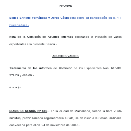
INFORME
Ediles Enrique Fernández y Jorge Céspedes:
sobre su participación en la FIT,
Buenos Aires.-
Nota de la Comisión de Asuntos Internos
solicitando la inclusión de varios
expedientes a la presente Sesión.-
ASUNTOS VARIOS
Tratamiento de los informes de Comisión
de los Expedientes Nos. 616/09,
579/09 y 463/09.-
(c.e.a.).-
DIARIO DE SESIÓN Nº 130
.-
En la ciudad de Maldonado, siendo la hora 20:34
minutos, previo llamado reglamentario a Sala, se da inicio a la Sesión Ordinaria
convocada para el día 24 de noviembre de 2009.-