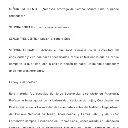
SEÑOR PRESIDENTE.- ¿Necesita prórroga de tiempo, señora Edila, o puede
redondear?
SEÑORA FERRARI.- …-no, voy a redondear-…
SEÑOR PRESIDENTE.- Adelante, señora Edila.-
SEÑORA FERRARI.- …dichoso el que sabe liberarse de la esclavitud del
consumismo y vive con pocas necesidades, el que es feliz con lo que es, el que
comparte lo que tiene, con la única intención de hacer un mundo acogedor y
unos hombres hermanos.-
Le voy a dar destino…
Este material fue escogido de Jorge Socolovsky, Licenciado en Psicología,
Profesor e Investigador de la Universidad Nacional de Luján, Coordinador de
Pluridisciplinas de la Universidad de Luján, Interventor del Instituto Ángel Alvear
del Consejo Nacional de Niñez, Adolescencia y Familia, etc., y de Víctor
Fernández Campos, Licenciado en Trabajo Social, especializado en Educación
Especial, docente de la Universidad Nacional de Luján, Profesor de nivel