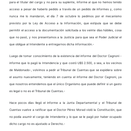
para el titular del cargo y no para su suplente, informe al que no hemos tenido
acceso a pesar de haberlo pedido a través de un pedido de informes y, como
nunca me lo mandaron, el día 7 de octubre lo pedimos por el mecanismo
previsto por la Ley de Acceso a la Información, que estipula que se debe
permitir el acceso a la documentación solicitada a los veinte días hábiles, cosa
que no pasó, y nos presentamos a la Justicia para que sea el Poder Judicial el
que obligue al Intendente a entregarnos dicha información.-
Luego de tomar conocimiento de la existencia del informe del Doctor Cagnoni -
informe que lo pagó la Intendencia y que costó U$S 2.500, o sea, a los vecinos
de Maldonado-, volvimos a pedir al Tribunal de Cuentas que se expidiera sobre
el asunto nuevamente, teniendo en cuenta el informe del Doctor Cagnoni, ya
que nosotros entendemos que el único Organismo que puede definir si un gasto
es legal o no es el Tribunal de Cuentas.-
Hace pocos días llegó el informe a la Junta Departamental y el Tribunal de
Cuentas vuelve a ratificar que el Doctor Pérez Morad violó la Constitución, que
no podía asumir el cargo de Intendente y lo que se le pagó por haber ocupado
dicho cargo no es ajustado a Derecho.-