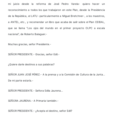
mi juicio desde la reforma de José Pedro Varela- quiero hacer un
reconocimiento a todos los que trabajaron en este Plan, desde la Presidencia
de la República, el LATU -particularmente a Miguel Bretchner-, a los maestros,
a ANTEL, etc., y recomendar un libro que acaba de salir sobre el Plan CEIBAL,
que se llama “Los ojos del mundo en el primer proyecto OLPC a escala
nacional”, de Roberto Balaguer.-
Muchas gracias, señor Presidente.-
SEÑOR PRESIDENTE.- Gracias, señor Edil.-
¿Quiere darle destinos a sus palabras?
SEÑOR JUAN JOSÉ PÉREZ.- A la prensa y a la Comisión de Cultura de la Junta…
De mi parte estaría.-
SEÑOR PRESIDENTE.- Señora Edila Jaurena…
SEÑORA JAURENA.- A Primaria también.-
SEÑOR PRESIDENTE.- ¿Acepta el destino, señor Edil?