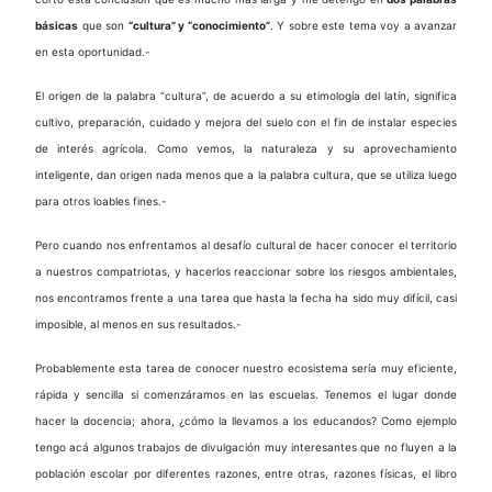
básicas
que son
“cultura” y “conocimiento”
. Y sobre este tema voy a avanzar
en esta oportunidad.-
El origen de la palabra “cultura”, de acuerdo a su etimología del latín, significa
cultivo, preparación, cuidado y mejora del suelo con el fin de instalar especies
de interés agrícola. Como vemos, la naturaleza y su aprovechamiento
inteligente, dan origen nada menos que a la palabra cultura, que se utiliza luego
para otros loables fines.-
Pero cuando nos enfrentamos al desafío cultural de hacer conocer el territorio
a nuestros compatriotas, y hacerlos reaccionar sobre los riesgos ambientales,
nos encontramos frente a una tarea que hasta la fecha ha sido muy difícil, casi
imposible, al menos en sus resultados.-
Probablemente esta tarea de conocer nuestro ecosistema sería muy eficiente,
rápida y sencilla si comenzáramos en las escuelas. Tenemos el lugar donde
hacer la docencia; ahora, ¿cómo la llevamos a los educandos? Como ejemplo
tengo acá algunos trabajos de divulgación muy interesantes que no fluyen a la
población escolar por diferentes razones, entre otras, razones físicas, el libro