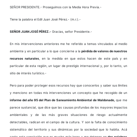
SEÑOR PRESIDENTE.- Proseguimos con la Media Hora Previa.-
Tiene la palabra el Edil Juan José Pérez.- (m.r.).-
SEÑOR JUAN JOSÉ PÉREZ.-
Gracias, señor Presidente.-
En mis intervenciones anteriores me he referido a temas vinculados al medio
ambiente y en particular a lo que concierne a la
pérdida de valores de nuestros
recursos naturales
, en la medida en que estos hacen de este país y en
particular de esta región, un lugar de prestigio internacional y, por lo tanto, un
sitio de interés turístico.-
Pero para poder proteger esos recursos hay que conocerlos y saber sus límites
y menciono en todas mis intervenciones un concepto que he recogido de un
informe del año 95 del
Plan de Saneamiento Ambiental de Maldonado,
que me
parece sustancial, que dice que las causas profundas de los mayores impactos
ambientales y de las más graves situaciones de riesgo actualmente
detectables, radican en el campo de la cultura. Y son la falta de conocimiento
sistemático del territorio y sus dinámicas por la sociedad que lo habita. Acá
corto esta conclusión que es mucho más larga y me detengo en
dos palabras