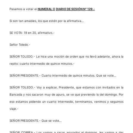
Pasamos a votar el
NUMERAL I)
DIARIO DE SESIÓN Nº 129.-
Si son tan amables, los que estén por la afirmativa…
SE VOTA: 19 en 20, afirmativo.-
Señor Toledo.-
SEÑOR TOLEDO.- Le hice una moción de orden que no llevó adelante, ahora la
repito: cuarto intermedio de quince minutos.-
SEÑOR PRESIDENTE.- Cuarto intermedio de quince minutos. Que se vote…
SEÑOR TOLEDO.- Voy a explicar, Presidente, que estamos con invitados en la
Bancada y nos sacaron muy de apuro, se ve que previendo lo del domingo. Por
eso estamos pidiendo un cuarto intermedio, terminamos, venimos y seguimos
viaje.-
SEÑOR PRESIDENTE.- Que se vote…
SEÑOR CORREA.- Los vamos a sacar apurados el domingo, les vamos a dar