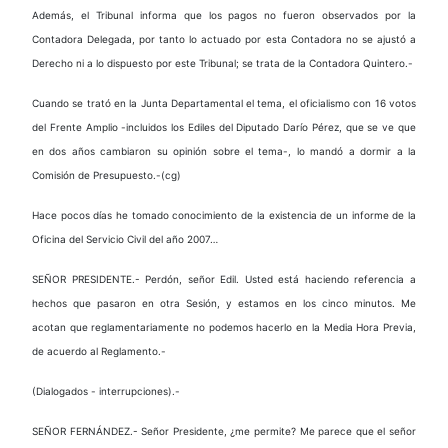
Además, el Tribunal informa que los pagos no fueron observados por la
Contadora Delegada, por tanto lo actuado por esta Contadora no se ajustó a
Derecho ni a lo dispuesto por este Tribunal; se trata de la Contadora Quintero.-
Cuando se trató en la Junta Departamental el tema, el oficialismo con 16 votos
del Frente Amplio -incluidos los Ediles del Diputado Darío Pérez, que se ve que
en dos años cambiaron su opinión sobre el tema-, lo mandó a dormir a la
Comisión de Presupuesto.-(cg)
Hace pocos días he tomado conocimiento de la existencia de un informe de la
Oficina del Servicio Civil del año 2007…
SEÑOR PRESIDENTE.- Perdón, señor Edil. Usted está haciendo referencia a
hechos que pasaron en otra Sesión, y estamos en los cinco minutos. Me
acotan que reglamentariamente no podemos hacerlo en la Media Hora Previa,
de acuerdo al Reglamento.-
(Dialogados - interrupciones).-
SEÑOR FERNÁNDEZ.- Señor Presidente, ¿me permite? Me parece que el señor