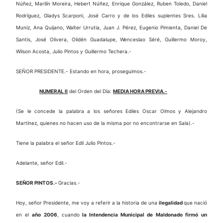
Núñez, Marilín Moreira, Hebert Núñez, Enrique González, Ruben Toledo, Daniel
Rodríguez, Gladys Scarponi, José Carro y de los Ediles suplentes Sres. Lilia
Muniz, Ana Quijano, Walter Urrutia, Juan J. Pérez, Eugenio Pimienta, Daniel De
Santis, José Olivera, Olidén Guadalupe, Wenceslao Séré, Guillermo Moroy,
Wilson Acosta, Julio Pintos y Guillermo Techera.-
SEÑOR PRESIDENTE.- Estando en hora, proseguimos.-
NUMERAL II
del Orden del Día:
MEDIA HORA PREVIA.-
(Se le concede la palabra a los señores Ediles Oscar Olmos y Alejandro
Martínez, quienes no hacen uso de la misma por no encontrarse en Sala).-
Tiene la palabra el señor Edil Julio Pintos.-
Adelante, señor Edil.-
SEÑOR PINTOS.-
Gracias.-
Hoy, señor Presidente, me voy a referir a la historia de una
ilegalidad
que nació
en el
año 2006
, cuando
la Intendencia Municipal de Maldonado firmó
un