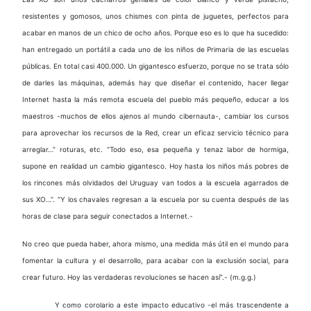
resistentes y gomosos, unos chismes con pinta de juguetes, perfectos para
acabar en manos de un chico de ocho años. Porque eso es lo que ha sucedido:
han entregado un portátil a cada uno de los niños de Primaria de las escuelas
públicas. En total casi 400.000. Un gigantesco esfuerzo, porque no se trata sólo
de darles las máquinas, además hay que diseñar el contenido, hacer llegar
Internet hasta la más remota escuela del pueblo más pequeño, educar a los
maestros -muchos de ellos ajenos al mundo cibernauta-, cambiar los cursos
para aprovechar los recursos de la Red, crear un eficaz servicio técnico para
arreglar…” roturas, etc. “Todo eso, esa pequeña y tenaz labor de hormiga,
supone en realidad un cambio gigantesco. Hoy hasta los niños más pobres de
los rincones más olvidados del Uruguay van todos a la escuela agarrados de
sus XO…”. “Y los chavales regresan a la escuela por su cuenta después de las
horas de clase para seguir conectados a Internet.-
No creo que pueda haber, ahora mismo, una medida más útil en el mundo para
fomentar la cultura y el desarrollo, para acabar con la exclusión social, para
crear futuro. Hoy las verdaderas revoluciones se hacen así”.- (m.g.g.)
Y como corolario a este impacto educativo -el más trascendente a