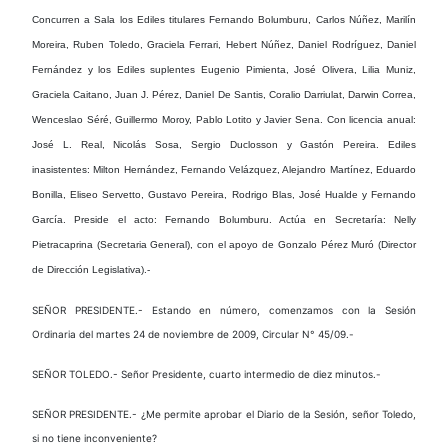
Concurren a Sala
los Ediles titulares Fernando Bolumburu, Carlos Núñez, Marilín
Moreira, Ruben Toledo, Graciela Ferrari, Hebert Núñez, Daniel Rodríguez, Daniel
Fernández y los Ediles suplentes Eugenio Pimienta, José Olivera, Lilia Muniz,
Graciela Caitano, Juan J. Pérez, Daniel De Santis, Coralio Darriulat, Darwin Correa,
Wenceslao Séré, Guillermo Moroy, Pablo Lotito y Javier Sena.
Con licencia anual
:
José L. Real, Nicolás Sosa, Sergio Duclosson y Gastón Pereira.
Ediles
inasistentes
: Milton Hernández, Fernando Velázquez, Alejandro Martínez, Eduardo
Bonilla, Eliseo Servetto, Gustavo Pereira, Rodrigo Blas, José Hualde y Fernando
García.
Preside el acto
: Fernando Bolumburu.
Actúa en Secretaría
: Nelly
Pietracaprina (Secretaria General), con el apoyo de Gonzalo Pérez Muró (Director
de Dirección Legislativa).-
SEÑOR PRESIDENTE.- Estando en número, comenzamos con la Sesión
Ordinaria del martes 24 de noviembre de 2009, Circular N° 45/09.-
SEÑOR TOLEDO.- Señor Presidente, cuarto intermedio de diez minutos.-
SEÑOR PRESIDENTE.- ¿Me permite aprobar el Diario de la Sesión, señor Toledo,
si no tiene inconveniente?