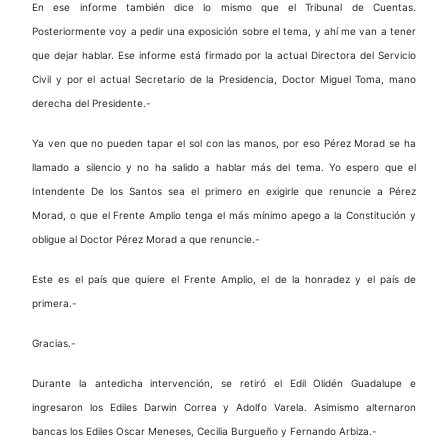
En ese informe también dice lo mismo que el Tribunal de Cuentas.
Posteriormente voy a pedir una exposición sobre el tema, y ahí me van a tener
que dejar hablar. Ese informe está firmado por la actual Directora del Servicio
Civil y por el actual Secretario de la Presidencia, Doctor Miguel Toma, mano
derecha del Presidente.-
Ya ven que no pueden tapar el sol con las manos, por eso Pérez Morad se ha
llamado a silencio y no ha salido a hablar más del tema. Yo espero que el
Intendente De los Santos sea el primero en exigirle que renuncie a Pérez
Morad, o que el Frente Amplio tenga el más mínimo apego a la Constitución y
obligue al Doctor Pérez Morad a que renuncie.-
Este es el país que quiere el Frente Amplio, el de la honradez y el país de
primera.-
Gracias.-
Durante la antedicha intervención, se retiró el Edil Olidén Guadalupe e
ingresaron los Ediles Darwin Correa y Adolfo Varela. Asimismo alternaron
bancas los Ediles Oscar Meneses, Cecilia Burgueño y Fernando Arbiza.-