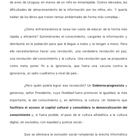
de aves de Uruguay en manos de un niño es inmanejable. Costos elevados, las
dificultades de almacenamiento de la información por los niños, etc. Y quería
hablar de los libros que tratan temas ambientales de forma más compleja.-
¿Cómo enfrentaríamos la tarea tan vasta de educar de la forma más
rápida y eficiente? Suministrarles el conocimiento, cargarles la información y
distribuirla en la población para que le llegue a todos y la tengan a mano. Para
ello necesitaríamos hacer una revolución, una verdadera revolución en paz,
una revolución del conocimiento y la cultura. Una revolución que se propusiera
como meta poner fin a la ignorancia, que fuera una vacuna contra la
ignorancia, un salto cualitativo a nivel de país.-
¿Pero quién podría lograr esa revolución? Un
Gobierno progresista
y
generoso, señor Presidente, cuya finalidad fuera promover la igualdad, la más
importante, la del conocimiento y, en definitiva, la cultura. Un Gobierno que
facilitara el acceso al capital cultural y consolidara la democratización del
conocimiento
y, si fuera posible, el paso de la cultura alfabética a la cultura
digital, sin excluidos, con equidad y justicia social.-
Que se eliminara la exclusión social rompiendo la brecha informática