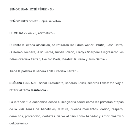
SEÑOR JUAN JOSÉ PÉREZ.- Sí.-
SEÑOR PRESIDENTE.- Que se voten…
SE VOTA: 22 en 23, afirmativo.-
Durante la citada alocución, se retiraron los Ediles Walter Urrutia, José Carro,
Guillermo Techera, Julio Pintos, Ruben Toledo, Gladys Scarponi e ingresaron los
Ediles Graciela Ferrari, Héctor Plada, Beatriz Jaurena y Julio García.-
Tiene la palabra la señora Edila Graciela Ferrari.-
SEÑORA FERRARI
.- Señor Presidente, señoras Edilas, señores Ediles: me voy a
referir al tema
la infancia
.-
La infancia fue concebida desde el imaginario social como las primeras etapas
de la vida llenas de beneficios, dulzura, buenos momentos, cariño, respeto,
derechos, protección, certezas. Se ve al niño como hacedor y actor dinámico
del porvenir.-