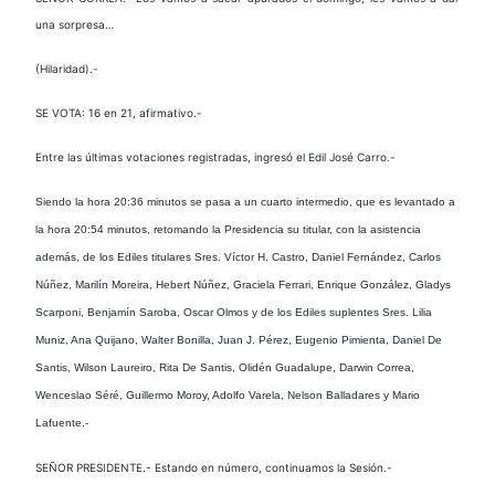
una sorpresa…
(Hilaridad).-
SE VOTA: 16 en 21, afirmativo.-
Entre las últimas votaciones registradas, ingresó el Edil José Carro.-
Siendo la hora 20:36 minutos se pasa a un cuarto intermedio, que es levantado a
la hora 20:54 minutos, retomando la Presidencia su titular, con la asistencia
además, de los Ediles titulares Sres. Víctor H. Castro, Daniel Fernández, Carlos
Núñez, Marilín Moreira, Hebert Núñez, Graciela Ferrari, Enrique González, Gladys
Scarponi, Benjamín Saroba, Oscar Olmos y de los Ediles suplentes Sres. Lilia
Muniz, Ana Quijano, Walter Bonilla, Juan J. Pérez, Eugenio Pimienta, Daniel De
Santis, Wilson Laureiro, Rita De Santis, Olidén Guadalupe, Darwin Correa,
Wenceslao Séré, Guillermo Moroy, Adolfo Varela, Nelson Balladares y Mario
Lafuente.-
SEÑOR PRESIDENTE.- Estando en número, continuamos la Sesión.-