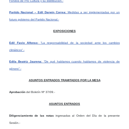
Fondos de Pro Cultura y su distribución.-
Partido Nacional – Edil Darwin Correa:
Medidas a ser implementadas por un
futuro gobierno del Partido Nacional.-
EXPOSICIONES
Edil Favio Alfonso:
“La responsabilidad de la sociedad ante los cambios
climáticos”.-
Edila Beatriz Jaurena:
“De qué hablamos cuando hablamos de violencia de
género”.-
ASUNTOS ENTRADOS TRAMITADOS POR LA MESA
Aprobación
del Boletín Nº 37/09.-
ASUNTOS ENTRADOS
Diligenciamiento de las notas
ingresadas al Orden del Día de la presente
Sesión.-