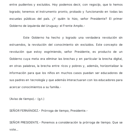
entre pudientes y excluidos. Hoy podemos decir, con regocijo, que lo hemos
logrado; tenemos el instrumento pronto, probado y funcionando en todas las
escuelas públicas del país. ¿Y quién lo hizo, señor Presidente? El primer
Gobierno de izquierda del Uruguay: el Frente Amplio.-
Este Gobierno ha hecho y logrado una verdadera revolución sin
estruendos, la revolución del conocimiento sin excluidos. Este concepto de
revolución que estoy esgrimiendo, señor Presidente, es producto de un
Gobierno cuya meta era eliminar las brechas y en particular la brecha digital,
en otras palabras, la brecha entre ricos y pobres y, además, horizontalizar la
información para que los niños en muchos casos puedan ser educadores de
sus padres en tecnología y que además interactuaran con los educadores para
acercar conocimientos a su familia.-
(Aviso de tiempo).- (g.t.)
SEÑOR FERNÁNDEZ.- Prórroga de tiempo, Presidente.-
SEÑOR PRESIDENTE.- Ponemos a consideración la prórroga de tiempo. Que se
vote…