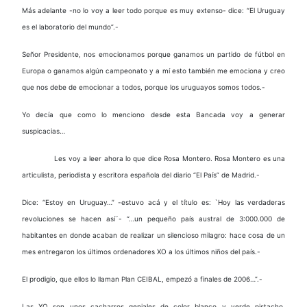
Más adelante -no lo voy a leer todo porque es muy extenso- dice: “El Uruguay
es el laboratorio del mundo”.-
Señor Presidente, nos emocionamos porque ganamos un partido de fútbol en
Europa o ganamos algún campeonato y a mí esto también me emociona y creo
que nos debe de emocionar a todos, porque los uruguayos somos todos.-
Yo decía que como lo menciono desde esta Bancada voy a generar
suspicacias…
Les voy a leer ahora lo que dice Rosa Montero. Rosa Montero es una
articulista, periodista y escritora española del diario “El País” de Madrid.-
Dice: “Estoy en Uruguay…” -estuvo acá y el título es: `Hoy las verdaderas
revoluciones se hacen así´- “…un pequeño país austral de 3:000.000 de
habitantes en donde acaban de realizar un silencioso milagro: hace cosa de un
mes entregaron los últimos ordenadores XO a los últimos niños del país.-
El prodigio, que ellos lo llaman Plan CEIBAL, empezó a finales de 2006…”.-
Las XO son unos cacharros geniales de color blanco y verde pistacho,