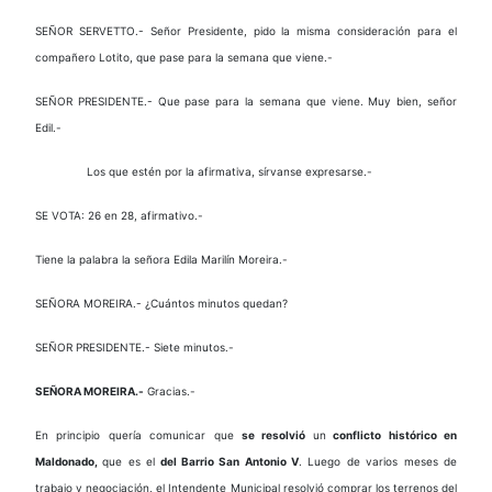
SEÑOR SERVETTO.- Señor Presidente, pido la misma consideración para el
compañero Lotito, que pase para la semana que viene.-
SEÑOR PRESIDENTE.- Que pase para la semana que viene. Muy bien, señor
Edil.-
Los que estén por la afirmativa, sírvanse expresarse.-
SE VOTA: 26 en 28, afirmativo.-
Tiene la palabra la señora Edila Marilín Moreira.-
SEÑORA MOREIRA.- ¿Cuántos minutos quedan?
SEÑOR PRESIDENTE.- Siete minutos.-
SEÑORA MOREIRA.-
Gracias.-
En principio quería comunicar que
se resolvió
un
conflicto histórico en
Maldonado,
que es el
del Barrio San Antonio V
. Luego de varios meses de
trabajo y negociación, el Intendente Municipal resolvió comprar los terrenos del