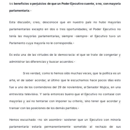
los
beneficios o perjuicios de que un Poder Ejecutivo cuente, o no, con mayoría
parlamentaria
.-
Esta discusión, creo, desconoce que en nuestro país no hubo mayorías
parlamentarias excepto en dos o tres oportunidades, el Poder Ejecutivo no
tenía las mayorías parlamentarias, siempre -siempre- el Ejecutivo tuvo un
Parlamento cuya mayoría no le correspondía.-
Es esta una de las virtudes de la democracia: el que se trate de congeniar y
administrar las diferencias y buscar acuerdos.-
Si es verdad, como lo hemos oído muchas veces, que la política es un
arte, el de saber acordar, al último que le escuchamos hace pocos días esto
fue a uno de los contendores del 29 de noviembre, al Senador Mujica, en una
entrevista televisiva. Y sería entonces bueno que el Ejecutivo no contase con
mayorías y así no tentarse con imponer su criterio, sino tener que acordar y
transar con las posiciones de los demás partidos.-
Hemos escuchado -no sin asombro- sostener que un Ejecutivo con minoría
parlamentaria estaría permanentemente sometido al rechazo de sus