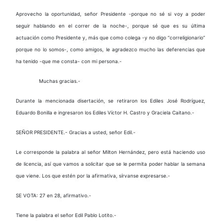
Aprovecho la oportunidad, señor Presidente -porque no sé si voy a poder
seguir hablando en el correr de la noche-, porque sé que es su última
actuación como Presidente y, más que como colega -y no digo “correligionario”
porque no lo somos-, como amigos, le agradezco mucho las deferencias que
ha tenido -que me consta- con mi persona.-
Muchas gracias.-
Durante la mencionada disertación, se retiraron los Ediles José Rodríguez,
Eduardo Bonilla e ingresaron los Ediles Víctor H. Castro y Graciela Caitano.-
SEÑOR PRESIDENTE.- Gracias a usted, señor Edil.-
Le corresponde la palabra al señor Milton Hernández, pero está haciendo uso
de licencia, así que vamos a solicitar que se le permita poder hablar la semana
que viene. Los que estén por la afirmativa, sírvanse expresarse.-
SE VOTA: 27 en 28, afirmativo.-
Tiene la palabra el señor Edil Pablo Lotito.-