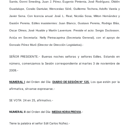
Santis, Gonni Smeding, Juan J. Pérez, Eugenio Pimienta, José Rodríguez, Olidén
Guadalupe, Coralio Darriulat, Wenceslao Séré, Guillermo Techera, Adolfo Varela y
Javier Sena.
Con licencia anual
: José L. Real, Nicolás Sosa, Milton Hernández y
Gastón Pereira.
Ediles inasistentes
: Juan Blanco, Gustavo Pereira, Rodrigo Blás,
Oscar Olmos, José Hualde y Martín Laventure.
Preside el acto
: Sergio Duclosson.
Actúa en Secretaría
: Nelly Pietracaprina (Secretaria General), con el apoyo de
Gonzalo Pérez Muró (Director de Dirección Legislativa).-
SEÑOR PRESIDENTE.- Buenas noches señoras y señores Ediles. Estando en
número, comenzamos la Sesión correspondiente al martes 3 de noviembre de
2009.-
NUMERAL I
del Orden del Día:
DIARIO DE SESIÓN Nº 125.
Los que estén por la
afirmativa, sírvanse expresarse.-
SE VOTA: 24 en 25, afirmativo.-
NUMERAL II
del Orden del Día:
MEDIA HORA PREVIA
.-
Tiene la palabra el señor Edil Carlos Núñez.-