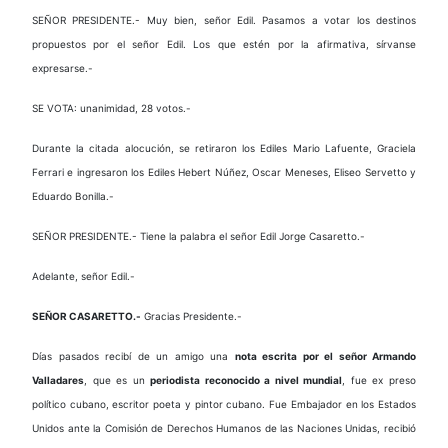
SEÑOR PRESIDENTE.- Muy bien, señor Edil. Pasamos a votar los destinos
propuestos por el señor Edil. Los que estén por la afirmativa, sírvanse
expresarse.-
SE VOTA: unanimidad, 28 votos.-
Durante la citada alocución, se retiraron los Ediles Mario Lafuente, Graciela
Ferrari e ingresaron los Ediles Hebert Núñez, Oscar Meneses, Eliseo Servetto y
Eduardo Bonilla.-
SEÑOR PRESIDENTE.- Tiene la palabra el señor Edil Jorge Casaretto.-
Adelante, señor Edil.-
SEÑOR CASARETTO.-
Gracias Presidente.-
Días pasados recibí de un amigo una
nota escrita por el señor Armando
Valladares
, que es un
periodista reconocido a nivel mundial
, fue ex preso
político cubano, escritor poeta y pintor cubano. Fue Embajador en los Estados
Unidos ante la Comisión de Derechos Humanos de las Naciones Unidas, recibió