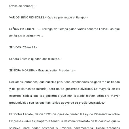
(Aviso de tiempo).-
VARIOS SEÑORES EDILES.- Que se prorrogue el tiempo.-
SEÑOR PRESIDENTE.- Prórroga de tiempo piden varios señores Ediles. Los que
estén por la afirmativa…
SE VOTA: 26 en 29.-
Señora Edila: le quedan dos minutos.-
SEÑORA MOREIRA.- Gracias, señor Presidente.-
Decíamos, entonces, que nuestro país tiene experiencias de gobierno unificado
y de gobiernos en minoría, pero no de gobiernos divididos. La mayoría de los
expertos señala que los gobiernos que han logrado mayor solidez y mayor
productividad son los que han tenido apoyo de su propio Legislativo.-
El Doctor Lacalle, desde 1992, después de perder la Ley de Referéndum sobre
Empresas Públicas, empezó a tener un desmembramiento de la coalición que lo
sostuvo, para poder sostener su minoría parlamentaria. Desde entonces