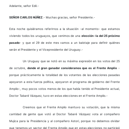
Adelante, señor Edil.-
SEÑOR CARLOS NÚÑEZ
.- Muchas gracias, señor Presidente.-
Esta noche quisiéramos referirnos a la situación -al momento- que estamos
viviendo todos los uruguayos, que venimos de una
elección -la del 25 próximo
pasado
- y que el 29 de este mes vamos a un balotaje para definir quiénes
serán el Presidente y el Vicepresidente del Uruguay.-
Un Uruguay que se notó en su máxima expresión en los votos del 25
de octubre,
donde el gran ganador consideramos que es el Frente Amplio
-
porque prácticamente la totalidad de los votantes de las elecciones pasadas
apoyaron a esta fuerza política, apoyaron el programa de gobierno del Frente
Amplio-, muy pocos votos menos de los que había tenido el Presidente actual,
Doctor Tabaré Vázquez, tuvo en estas elecciones en el Frente Amplio.-
Creemos que el Frente Amplio mantuvo su votación, que la misma
cantidad de gente que votó al Doctor Tabaré Vázquez vota al compañero
Mujica para la Presidencia y al compañero Astori, porque no debemos olvidar
que tenemos un sector del Frente Amplio que en estas elecciones no participó