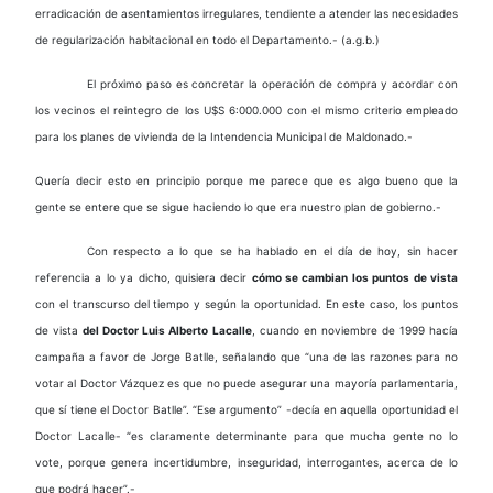
erradicación de asentamientos irregulares, tendiente a atender las necesidades
de regularización habitacional en todo el Departamento.- (a.g.b.)
El próximo paso es concretar la operación de compra y acordar con
los vecinos el reintegro de los U$S 6:000.000 con el mismo criterio empleado
para los planes de vivienda de la Intendencia Municipal de Maldonado.-
Quería decir esto en principio porque me parece que es algo bueno que la
gente se entere que se sigue haciendo lo que era nuestro plan de gobierno.-
Con respecto a lo que se ha hablado en el día de hoy, sin hacer
referencia a lo ya dicho, quisiera decir
cómo se cambian los puntos de vista
con el transcurso del tiempo y según la oportunidad. En este caso, los puntos
de vista
del Doctor Luis Alberto Lacalle
, cuando en noviembre de 1999 hacía
campaña a favor de Jorge Batlle, señalando que “una de las razones para no
votar al Doctor Vázquez es que no puede asegurar una mayoría parlamentaria,
que sí tiene el Doctor Batlle”. “Ese argumento” -decía en aquella oportunidad el
Doctor Lacalle- “es claramente determinante para que mucha gente no lo
vote, porque genera incertidumbre, inseguridad, interrogantes, acerca de lo
que podrá hacer”.-