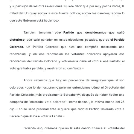
y sí participó de las otras elecciones. Quiere decir que por muy pocos votos, la
mitad del Uruguay apoya a esta fuerza política, apoya los cambios, apoya lo
que este Gobierno está haciendo.-
También tenemos
otro Partido que consideramos que salió
victorioso
, que salió ganador en estas elecciones pasadas, que es
el Partido
Colorado
. Un Partido Colorado que hizo una campaña mostrando una
renovación, y en esa renovación los votantes colorados apoyaron esa
renovación del Partido Colorado y volvieron a darle el voto a ese Partido, el
voto que había perdido, y mostraron su confianza.-
Ahora sabemos que hay un porcentaje de uruguayos que sí son
colorados -que lo demostraron-, pero no entendemos cómo el Directorio del
Partido Colorado, más precisamente Bordaberry, después de haber hecho una
campaña de “colorado: vota colorado” -como decían-, la misma noche del 25
dijo…, no se sabe precisamente si quiere que todo el Partido Colorado vote a
Lacalle o que él iba a votar a Lacalle.-
Diciendo eso, creemos que no le está dando chance al votante del