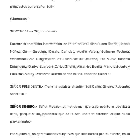
propuestos por el señor Edil.-
(Murmullos).-
SE VOTA: 16 en 26, afirmativo.-
Durante la antedicha intervención, se retiraron los Ediles Ruben Toledo, Hebert
Núñez, Gonni Smeding, Coralio Darriulat, Adolfo Varela, Guillermo Techera,
Wenceslao Séré e ingresaron los Ediles Beatriz Jaurena, Lilia Muniz, Roberto
Domínguez, Gladys Scarponi, Carlos Sineiro, Alejandro Bonilla, Mario Lafuente y
Guillermo Moroy. Asimismo alternó banca el Edil Francisco Salazar.-
SEÑOR PRESIDENTE.- Tiene la palabra el señor Edil Carlos Sineiro. Adelante,
señor Edil.-
SEÑOR SINEIRO
.- Señor Presidente, menos mal que traje escrito lo que iba a
decir, porque si no, parecería que va a ser una contestación al que habló
previamente.-
Por supuesto, las apreciaciones subjetivas que hizo corren por su cuenta, es su