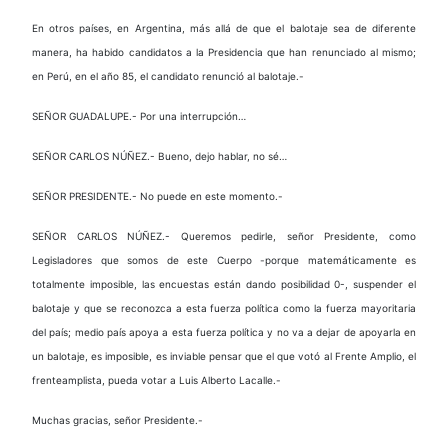
En otros países, en Argentina, más allá de que el balotaje sea de diferente
manera, ha habido candidatos a la Presidencia que han renunciado al mismo;
en Perú, en el año 85, el candidato renunció al balotaje.-
SEÑOR GUADALUPE.- Por una interrupción…
SEÑOR CARLOS NÚÑEZ.- Bueno, dejo hablar, no sé…
SEÑOR PRESIDENTE.- No puede en este momento.-
SEÑOR CARLOS NÚÑEZ.- Queremos pedirle, señor Presidente, como
Legisladores que somos de este Cuerpo -porque matemáticamente es
totalmente imposible, las encuestas están dando posibilidad 0-, suspender el
balotaje y que se reconozca a esta fuerza política como la fuerza mayoritaria
del país; medio país apoya a esta fuerza política y no va a dejar de apoyarla en
un balotaje, es imposible, es inviable pensar que el que votó al Frente Amplio, el
frenteamplista, pueda votar a Luis Alberto Lacalle.-
Muchas gracias, señor Presidente.-