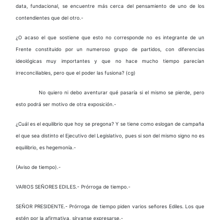
data, fundacional, se encuentre más cerca del pensamiento de uno de los
contendientes que del otro.-
¿O acaso el que sostiene que esto no corresponde no es integrante de un
Frente constituido por un numeroso grupo de partidos, con diferencias
ideológicas muy importantes y que no hace mucho tiempo parecían
irreconciliables, pero que el poder las fusiona? (cg)
No quiero ni debo aventurar qué pasaría si el mismo se pierde, pero
esto podrá ser motivo de otra exposición.-
¿Cuál es el equilibrio que hoy se pregona? Y se tiene como eslogan de campaña
el que sea distinto el Ejecutivo del Legislativo, pues si son del mismo signo no es
equilibrio, es hegemonía.-
(Aviso de tiempo).-
VARIOS SEÑORES EDILES.- Prórroga de tiempo.-
SEÑOR PRESIDENTE.- Prórroga de tiempo piden varios señores Ediles. Los que
estén por la afirmativa, sírvanse expresarse.-