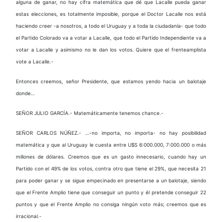
alguna de ganar, no hay cifra matemática que dé que Lacalle pueda ganar
estas elecciones, es totalmente imposible, porque el Doctor Lacalle nos está
haciendo creer -a nosotros, a todo el Uruguay y a toda la ciudadanía- que todo
el Partido Colorado va a votar a Lacalle, que todo el Partido Independiente va a
votar a Lacalle y asimismo no le dan los votos. Quiere que el frenteamplista
vote a Lacalle.-
Entonces creemos, señor Presidente, que estamos yendo hacia un balotaje
donde…
SEÑOR JULIO GARCÍA.- Matemáticamente tenemos chance.-
SEÑOR CARLOS NÚÑEZ.- …-no importa, no importa- no hay posibilidad
matemática y que al Uruguay le cuesta entre U$S 6:000.000, 7:000.000 o más
millones de dólares. Creemos que es un gasto innecesario, cuando hay un
Partido con el 49% de los votos, contra otro que tiene el 29%, que necesita 21
para poder ganar y se sigue empecinado en presentarse a un balotaje, siendo
que el Frente Amplio tiene que conseguir un punto y él pretende conseguir 22
puntos y que el Frente Amplio no consiga ningún voto más; creemos que es
irracional.-