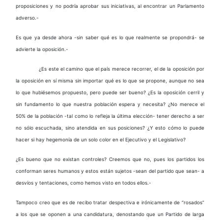
proposiciones y no podría aprobar sus iniciativas, al encontrar un Parlamento
adverso.-
Es que ya desde ahora -sin saber qué es lo que realmente se propondrá- se
advierte la oposición.-
¿Es este el camino que el país merece recorrer, el de la oposición por
la oposición en sí misma sin importar qué es lo que se propone, aunque no sea
lo que hubiésemos propuesto, pero puede ser bueno? ¿Es la oposición cerril y
sin fundamento lo que nuestra población espera y necesita? ¿No merece el
50% de la población -tal como lo refleja la última elección- tener derecho a ser
no sólo escuchada, sino atendida en sus posiciones? ¿Y esto cómo lo puede
hacer si hay hegemonía de un solo color en el Ejecutivo y el Legislativo?
¿Es bueno que no existan controles? Creemos que no, pues los partidos los
conforman seres humanos y estos están sujetos -sean del partido que sean- a
desvíos y tentaciones, como hemos visto en todos ellos.-
Tampoco creo que es de recibo tratar despectiva e irónicamente de “rosados”
a los que se oponen a una candidatura, denostando que un Partido de larga