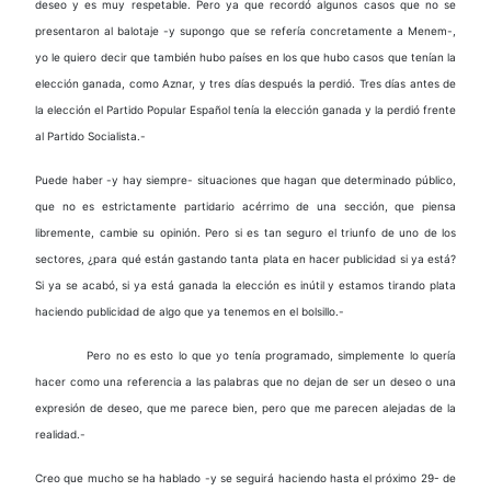
deseo y es muy respetable. Pero ya que recordó algunos casos que no se
presentaron al balotaje -y supongo que se refería concretamente a Menem-,
yo le quiero decir que también hubo países en los que hubo casos que tenían la
elección ganada, como Aznar, y tres días después la perdió. Tres días antes de
la elección el Partido Popular Español tenía la elección ganada y la perdió frente
al Partido Socialista.-
Puede haber -y hay siempre- situaciones que hagan que determinado público,
que no es estrictamente partidario acérrimo de una sección, que piensa
libremente, cambie su opinión. Pero si es tan seguro el triunfo de uno de los
sectores, ¿para qué están gastando tanta plata en hacer publicidad si ya está?
Si ya se acabó, si ya está ganada la elección es inútil y estamos tirando plata
haciendo publicidad de algo que ya tenemos en el bolsillo.-
Pero no es esto lo que yo tenía programado, simplemente lo quería
hacer como una referencia a las palabras que no dejan de ser un deseo o una
expresión de deseo, que me parece bien, pero que me parecen alejadas de la
realidad.-
Creo que mucho se ha hablado -y se seguirá haciendo hasta el próximo 29- de