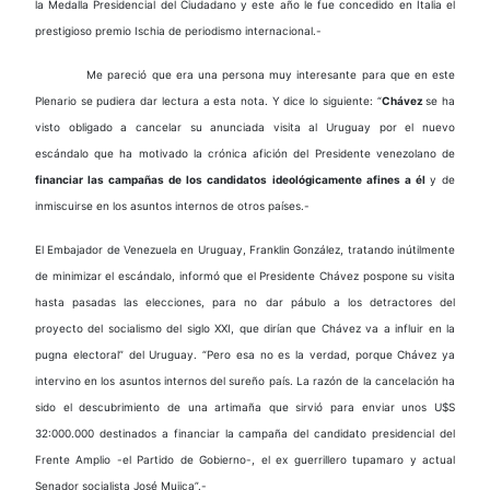
la Medalla Presidencial del Ciudadano y este año le fue concedido en Italia el
prestigioso premio Ischia de periodismo internacional.-
Me pareció que era una persona muy interesante para que en este
Plenario se pudiera dar lectura a esta nota. Y dice lo siguiente: “
Chávez
se ha
visto obligado a cancelar su anunciada visita al Uruguay por el nuevo
escándalo que ha motivado la crónica afición del Presidente venezolano de
financiar las campañas de los candidatos ideológicamente afines a él
y de
inmiscuirse en los asuntos internos de otros países.-
El Embajador de Venezuela en Uruguay, Franklin González, tratando inútilmente
de minimizar el escándalo, informó que el Presidente Chávez pospone su visita
hasta pasadas las elecciones, para no dar pábulo a los detractores del
proyecto del socialismo del siglo XXI, que dirían que Chávez va a influir en la
pugna electoral” del Uruguay. “Pero esa no es la verdad, porque Chávez ya
intervino en los asuntos internos del sureño país. La razón de la cancelación ha
sido el descubrimiento de una artimaña que sirvió para enviar unos U$S
32:000.000 destinados a financiar la campaña del candidato presidencial del
Frente Amplio -el Partido de Gobierno-, el ex guerrillero tupamaro y actual
Senador socialista José Mujica”.-