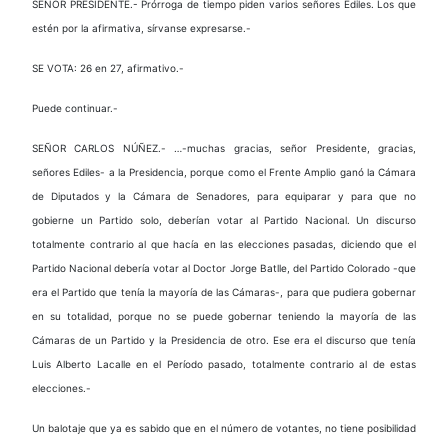
SEÑOR PRESIDENTE.- Prórroga de tiempo piden varios señores Ediles. Los que
estén por la afirmativa, sírvanse expresarse.-
SE VOTA: 26 en 27, afirmativo.-
Puede continuar.-
SEÑOR CARLOS NÚÑEZ.- …-muchas gracias, señor Presidente, gracias,
señores Ediles- a la Presidencia, porque como el Frente Amplio ganó la Cámara
de Diputados y la Cámara de Senadores, para equiparar y para que no
gobierne un Partido solo, deberían votar al Partido Nacional. Un discurso
totalmente contrario al que hacía en las elecciones pasadas, diciendo que el
Partido Nacional debería votar al Doctor Jorge Batlle, del Partido Colorado -que
era el Partido que tenía la mayoría de las Cámaras-, para que pudiera gobernar
en su totalidad, porque no se puede gobernar teniendo la mayoría de las
Cámaras de un Partido y la Presidencia de otro. Ese era el discurso que tenía
Luis Alberto Lacalle en el Período pasado, totalmente contrario al de estas
elecciones.-
Un balotaje que ya es sabido que en el número de votantes, no tiene posibilidad