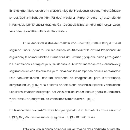
Este ex guerrillero es un entrañable amigo del Presidente Chávez, “el escándalo
lo destapó el Senador del Partido Nacional Ruperto Long y está siendo
investigado por la Jueza Graciela Gatti, especializada en el crimen organizado,
así como por el Fiscal Ricardo Perciballe.-
El incidente-desastre del maletín con unos U$S 800.000, que fue el
segundo -no el primero- de los envíos de Chávez a la actual Presidenta de
Argentina, la señora Cristina Fernández de Kirchner, y que le sirvió para ganar
las elecciones en aquel país, lo decidió a buscar métodos más creativos y
seguros de enviar los dineros para financiar las campañas de sus camaradas.
Esta vez decidieron, con un derroche de imaginación para las trampas,
comprar en Uruguay 50.000 libros de texto con destino al Ejército venezolano.
Los libros llevaban el logotipo del Ministerio del Poder Popular para el Ambiente
y del Instituto Geográfico de Venezuela Simón Bolívar.- (g.t.)
La transacción despertó sospechas porque el valor de cada libro era de unos
U$S 5,80 y Chávez los estaba pagando a U$S 498 cada uno.-
Esta era una manera de poner en las manos del candidato oficialista,