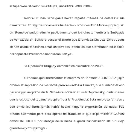
el tupamaro Senador José Mujica, unos U$S 32:000.000.-
Todo el mundo sabe que Chávez reparte millones de dólares a sus
camaradas. En algunas ocasiones ha hecho como con Evo Morales, quien, sin
un átomo de pudor, admitió públicamente que iba directamente a la Embajada
de Venezuela en Bolivia a buscar el dinero que le enviaba Chávez. Otras veces
se han usado maletines o vuelos privados, como los que aterrizaban en la finca
del depuesto Presidente hondureño Zelaya.-
La Operación Uruguay comenzó en diciembre de 2008.-
Y veamos qué interesante: la empresa de fachada APLISER S.A., que
ordenó la impresión de los libros para enviarlos a Chávez, fue fundada el año
pasado por un primo de la Senadora oficialista Lucía Topolansky, nada menos
que la esposa del tupamaro aspirante a la Presidencia. Esta empresa fantasma
que envió los libros jamás había hecho ninguna exportación de nada. Fue
creada solamente para esta operación fraudulenta que le permitiría a Chávez
enviar 32:000.000 por debajo de la mesa a quien ha calificado de ‘un viejo
guerrillero’ y ‘muy amigo’.-