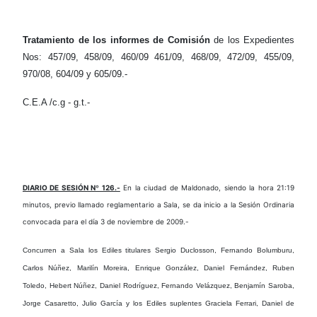
Tratamiento de los informes de Comisión
de los Expedientes
Nos: 457/09, 458/09, 460/09 461/09, 468/09, 472/09, 455/09,
970/08, 604/09 y 605/09.-
C.E.A /c.g - g.t.-
DIARIO DE SESIÓN Nº 126.-
En la ciudad de Maldonado, siendo la hora 21:19
minutos, previo llamado reglamentario a Sala, se da inicio a la Sesión Ordinaria
convocada para el día 3 de noviembre de 2009.-
Concurren a Sala
los Ediles titulares Sergio Duclosson, Fernando Bolumburu,
Carlos Núñez, Marilín Moreira, Enrique González, Daniel Fernández, Ruben
Toledo, Hebert Núñez, Daniel Rodríguez, Fernando Velázquez, Benjamín Saroba,
Jorge Casaretto, Julio García y los Ediles suplentes Graciela Ferrari, Daniel de