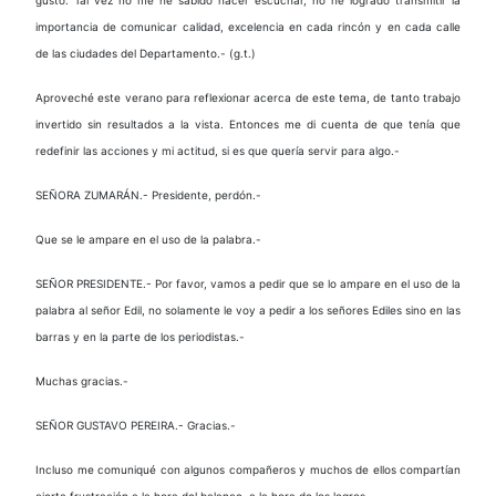
importancia de comunicar calidad, excelencia en cada rincón y en cada calle
de las ciudades del Departamento.- (g.t.)
Aproveché este verano para reflexionar acerca de este tema, de tanto trabajo
invertido sin resultados a la vista. Entonces me di cuenta de que tenía que
redefinir las acciones y mi actitud, si es que quería servir para algo.-
SEÑORA ZUMARÁN.- Presidente, perdón.-
Que se le ampare en el uso de la palabra.-
SEÑOR PRESIDENTE.- Por favor, vamos a pedir que se lo ampare en el uso de la
palabra al señor Edil, no solamente le voy a pedir a los señores Ediles sino en las
barras y en la parte de los periodistas.-
Muchas gracias.-
SEÑOR GUSTAVO PEREIRA.- Gracias.-
Incluso me comuniqué con algunos compañeros y muchos de ellos compartían
cierta frustración a la hora del balance, a la hora de los logros…