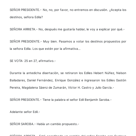
SEÑOR PRESIDENTE.- No, no, por favor, no entremos en discusión. ¿Acepta los
destinos, señora Edila?
SEÑORA ARRIETA.- No, después me gustaría hablar, le voy a explicar por qué.-
SEÑOR PRESIDENTE.- Muy bien. Pasamos a votar los destinos propuestos por
la señora Edila. Los que estén por la afirmativa…
SE VOTA: 25 en 27, afirmativo.-
Durante la antedicha disertación, se retiraron los Ediles Hebert Núñez, Nelson
Balladares, Daniel Fernández, Enrique González e ingresaron los Ediles Gastón
Pereira, Magdalena Sáenz de Zumarán, Víctor H. Castro y Julio García.-
SEÑOR PRESIDENTE.- Tiene la palabra el señor Edil Benjamín Saroba.-
Adelante señor Edil.-
SEÑOR SAROBA.- Había un cambio propuesto.-
SEÑORA ARRIETA.- Está coordinado un cambio del señor Saroba con Gustavo