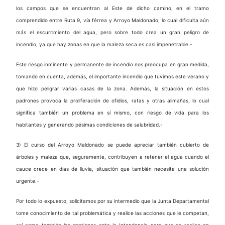
los campos que se encuentran al Este de dicho camino, en el tramo
comprendido entre Ruta 9, vía férrea y Arroyo Maldonado, lo cual dificulta aún
más el escurrimiento del agua, pero sobre todo crea un gran peligro de
incendio, ya que hay zonas en que la maleza seca es casi impenetrable.-
Este riesgo inminente y permanente de incendio nos preocupa en gran medida,
tomando en cuenta, además, el importante incendio que tuvimos este verano y
que hizo peligrar varias casas de la zona. Además, la situación en estos
padrones provoca la proliferación de ofidios, ratas y otras alimañas, lo cual
significa también un problema en sí mismo, con riesgo de vida para los
habitantes y generando pésimas condiciones de salubridad.-
3) El curso del Arroyo Maldonado se puede apreciar también cubierto de
árboles y maleza que, seguramente, contribuyen a retener el agua cuando el
cauce crece en días de lluvia, situación que también necesita una solución
urgente.-
Por todo lo expuesto, solicitamos por su intermedio que la Junta Departamental
tome conocimiento de tal problemática y realice las acciones que le competan,
así como también las gestiones ante la Intendencia para que se realice en