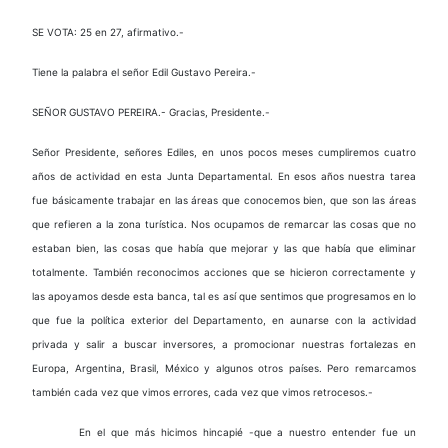
SE VOTA: 25 en 27, afirmativo.-
Tiene la palabra el señor Edil Gustavo Pereira.-
SEÑOR GUSTAVO PEREIRA.- Gracias, Presidente.-
Señor Presidente, señores Ediles, en unos pocos meses cumpliremos cuatro
años de actividad en esta Junta Departamental. En esos años nuestra tarea
fue básicamente trabajar en las áreas que conocemos bien, que son las áreas
que refieren a la zona turística. Nos ocupamos de remarcar las cosas que no
estaban bien, las cosas que había que mejorar y las que había que eliminar
totalmente. También reconocimos acciones que se hicieron correctamente y
las apoyamos desde esta banca, tal es así que sentimos que progresamos en lo
que fue la política exterior del Departamento, en aunarse con la actividad
privada y salir a buscar inversores, a promocionar nuestras fortalezas en
Europa, Argentina, Brasil, México y algunos otros países. Pero remarcamos
también cada vez que vimos errores, cada vez que vimos retrocesos.-
En el que más hicimos hincapié -que a nuestro entender fue un