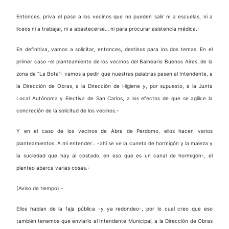
Entonces, priva el paso a los vecinos que no pueden salir ni a escuelas, ni a
liceos ni a trabajar, ni a abastecerse… ni para procurar asistencia médica.-
En definitiva, vamos a solicitar, entonces, destinos para los dos temas. En el
primer caso -el planteamiento de los vecinos del Balneario Buenos Aires, de la
zona de “La Bota”- vamos a pedir que nuestras palabras pasen al Intendente, a
la Dirección de Obras, a la Dirección de Higiene y, por supuesto, a la Junta
Local Autónoma y Electiva de San Carlos, a los efectos de que se agilice la
concreción de la solicitud de los vecinos.-
Y en el caso de los vecinos de Abra de Perdomo, ellos hacen varios
planteamientos. A mi entender… -ahí se ve la cuneta de hormigón y la maleza y
la suciedad que hay al costado, en eso que es un canal de hormigón-, el
planteo abarca varias cosas.-
(Aviso de tiempo).-
Ellos hablan de la faja pública -y ya redondeo-, por lo cual creo que eso
también tenemos que enviarlo al Intendente Municipal, a la Dirección de Obras