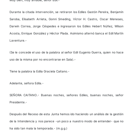
Durante la citada intervención, se retiraron los Ediles Gastón Pereira, Benjamín
Saroba, Elisabeth Arrieta, Gonni Smeding, Víctor H. Castro, Oscar Meneses,
Darwin Correa, Jorge Céspedes e ingresaron los Ediles Hebert Núñez, Wilson
Acosta, Enrique González y Héctor Plada. Asimismo alternó banca el Edil Martín
Laventure.-
(Se le concede el uso de la palabra al señor Edil Eugenio Guerra, quien no hace
uso de la misma por no encontrarse en Sala).-
Tiene la palabra la Edila Graciela Caitano.-
Adelante, señora Edila.-
SEÑORA CAITANO.- Buenas noches, señores Ediles, buenas noches, señor
Presidente.-
Después del Receso de esta Junta hemos ido haciendo un análisis de la gestión
de la Intendencia y nos parece -un poco a nuestro modo de entender- que no
ha sido tan mala la temporada.- (m.g.g.)