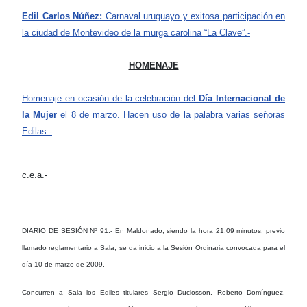
Edil Carlos Núñez:
Carnaval uruguayo y exitosa participación en
la ciudad de Montevideo de la murga carolina “La Clave”.-
HOMENAJE
Homenaje en ocasión de la celebración del
Día Internacional de
la Mujer
el 8 de marzo. Hacen uso de la palabra varias señoras
Edilas.-
c.e.a.-
DIARIO DE SESIÓN Nº 91.-
En Maldonado, siendo la hora 21:09 minutos, previo
llamado reglamentario a Sala, se da inicio a la Sesión Ordinaria convocada para el
día 10 de marzo de 2009.-
Concurren a Sala
los Ediles titulares Sergio Duclosson, Roberto Domínguez,