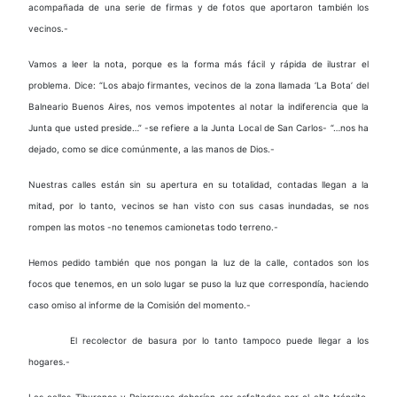
acompañada de una serie de firmas y de fotos que aportaron también los
vecinos.-
Vamos a leer la nota, porque es la forma más fácil y rápida de ilustrar el
problema. Dice: “Los abajo firmantes, vecinos de la zona llamada ‘La Bota’ del
Balneario Buenos Aires, nos vemos impotentes al notar la indiferencia que la
Junta que usted preside…” -se refiere a la Junta Local de San Carlos- “…nos ha
dejado, como se dice comúnmente, a las manos de Dios.-
Nuestras calles están sin su apertura en su totalidad, contadas llegan a la
mitad, por lo tanto, vecinos se han visto con sus casas inundadas, se nos
rompen las motos -no tenemos camionetas todo terreno.-
Hemos pedido también que nos pongan la luz de la calle, contados son los
focos que tenemos, en un solo lugar se puso la luz que correspondía, haciendo
caso omiso al informe de la Comisión del momento.-
El recolector de basura por lo tanto tampoco puede llegar a los
hogares.-
Las calles Tiburones y Pejerreyes deberían ser asfaltadas por el alto tránsito,