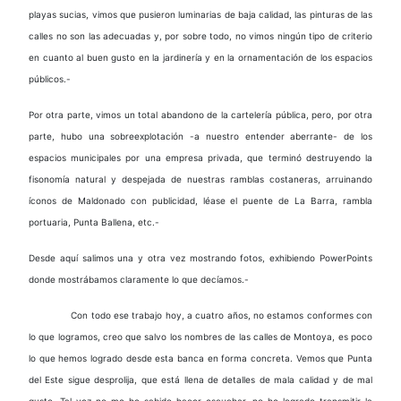
playas sucias, vimos que pusieron luminarias de baja calidad, las pinturas de las
calles no son las adecuadas y, por sobre todo, no vimos ningún tipo de criterio
en cuanto al buen gusto en la jardinería y en la ornamentación de los espacios
públicos.-
Por otra parte, vimos un total abandono de la cartelería pública, pero, por otra
parte, hubo una sobreexplotación -a nuestro entender aberrante- de los
espacios municipales por una empresa privada, que terminó destruyendo la
fisonomía natural y despejada de nuestras ramblas costaneras, arruinando
íconos de Maldonado con publicidad, léase el puente de La Barra, rambla
portuaria, Punta Ballena, etc.-
Desde aquí salimos una y otra vez mostrando fotos, exhibiendo PowerPoints
donde mostrábamos claramente lo que decíamos.-
Con todo ese trabajo hoy, a cuatro años, no estamos conformes con
lo que logramos, creo que salvo los nombres de las calles de Montoya, es poco
lo que hemos logrado desde esta banca en forma concreta. Vemos que Punta
del Este sigue desprolija, que está llena de detalles de mala calidad y de mal
gusto. Tal vez no me he sabido hacer escuchar, no he logrado transmitir la