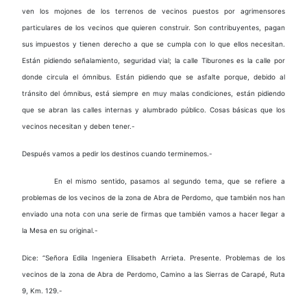
ven los mojones de los terrenos de vecinos puestos por agrimensores
particulares de los vecinos que quieren construir. Son contribuyentes, pagan
sus impuestos y tienen derecho a que se cumpla con lo que ellos necesitan.
Están pidiendo señalamiento, seguridad vial; la calle Tiburones es la calle por
donde circula el ómnibus. Están pidiendo que se asfalte porque, debido al
tránsito del ómnibus, está siempre en muy malas condiciones, están pidiendo
que se abran las calles internas y alumbrado público. Cosas básicas que los
vecinos necesitan y deben tener.-
Después vamos a pedir los destinos cuando terminemos.-
En el mismo sentido, pasamos al segundo tema, que se refiere a
problemas de los vecinos de la zona de Abra de Perdomo, que también nos han
enviado una nota con una serie de firmas que también vamos a hacer llegar a
la Mesa en su original.-
Dice: “Señora Edila Ingeniera Elisabeth Arrieta. Presente. Problemas de los
vecinos de la zona de Abra de Perdomo, Camino a las Sierras de Carapé, Ruta
9, Km. 129.-