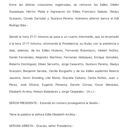
Entre las últimas votaciones registradas, se retiraron los Ediles Olidén
Guadalupe, Héctor Plada e ingresaron los Ediles Francisco Salazar, Gladys
Scarponi, Coralio Darriulat y Gustavo Pereira. Asimismo alternó banca el Edil
Rodrigo Blás.-
Siendo la hora 21:11 minutos se pasa a un cuarto intermedio, que es levantado
a la hora 21:17 minutos, retomando la Presidencia, su titular, con la asistencia a
Sala, además, de los Ediles titulares, Fernando Bolumburu, Hebert Núñez,
Daniel Fernández, Alejandro Martínez, Fernando Velázquez, Enrique González,
Roberto Domínguez, Eliseo Servetto, Jorge Casaretto, Gustavo Pereira, Gladys
Scarponi, Benjamín Saroba, Cecilia Burgueño y de los Ediles suplentes Beatriz
Jaurena, Gonni Smeding, Lilia Muniz, Graciela Caitano, Carlos Núñez, Juan J.
Pérez, José Olivera, Eugenio Pimienta, Darwin Correa, Oscar Meneses,
Elisabeth Arrieta, Nelson Balladares y Jorge Céspedes.- (m.r.).-
SEÑOR PRESIDENTE.- Estando en número proseguimos la Sesión.-
Tiene la palabra la señora Edila Elisabeth Arrieta.-
SEÑORA ARRIETA.- Gracias, señor Presidente.-