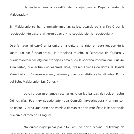
Ha andado bien la cuestión de trabajo para el Departamento de
Maldonado.-
En Maldonado se han arreglado muchas calles; cuando se manifestó por la
recolección de basura vinieron cuatro y ha seguido bien la recolección.-
Quería hacer hincapié en la cultura; la cultura ha sido, en este Receso de la
Junta, un pie fundamental. Ha trabajado mucho la Directora de Cultura y
queríamos resaltar algunos trabajos como el de la soprano internacional Luz del
Alba Rubio, que actuó con entrada libre; presentaciones de libros; la Banda
Municipal actuó durante enero, febrero y marzo en distintas localidades: Punta
del Este, Maldonado, San Carlos.-
Lo otro que queríamos resaltar es lo de las bandas de rock en estos
últimos días. Fue muy cuestionado -con Comisión Investigadora y un montón
de cosas- y creo que este año volvió a demostrar con más éxito la importancia
que tuvo el rock en El Jagüel.-
No quiero dejar pasar por alto -en una corta reseña- el trabajo de
Desarrollo Social para la mujer, que ha sido importante y se vio el domingo; las