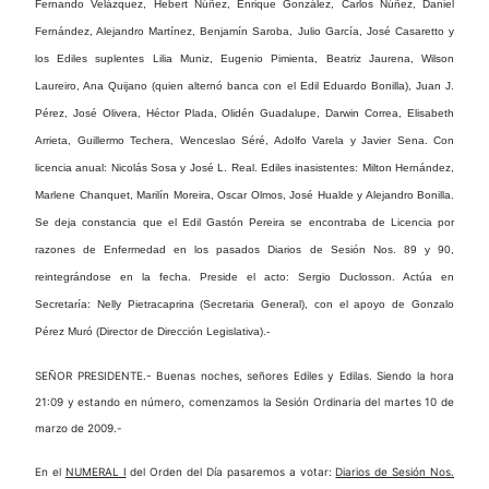
Fernando Velázquez, Hebert Núñez, Enrique González, Carlos Núñez, Daniel
Fernández, Alejandro Martínez, Benjamín Saroba, Julio García, José Casaretto y
los Ediles suplentes Lilia Muniz, Eugenio Pimienta, Beatriz Jaurena, Wilson
Laureiro, Ana Quijano (quien alternó banca con el Edil Eduardo Bonilla), Juan J.
Pérez, José Olivera, Héctor Plada, Olidén Guadalupe, Darwin Correa, Elisabeth
Arrieta, Guillermo Techera, Wenceslao Séré, Adolfo Varela y Javier Sena.
Con
licencia anual
: Nicolás Sosa y José L. Real.
Ediles inasistentes
: Milton Hernández,
Marlene Chanquet, Marilín Moreira, Oscar Olmos, José Hualde y Alejandro Bonilla.
Se deja constancia
que el Edil Gastón Pereira se encontraba de Licencia por
razones de Enfermedad en los pasados Diarios de Sesión Nos. 89 y 90,
reintegrándose en la fecha.
Preside el acto
: Sergio Duclosson.
Actúa en
Secretaría
: Nelly Pietracaprina (Secretaria General), con el apoyo de Gonzalo
Pérez Muró (Director de Dirección Legislativa).-
SEÑOR PRESIDENTE.- Buenas noches, señores Ediles y Edilas. Siendo la hora
21:09 y estando en número, comenzamos la Sesión Ordinaria del martes 10 de
marzo de 2009.-
En el
NUMERAL I
del Orden del Día pasaremos a votar:
Diarios de Sesión Nos.