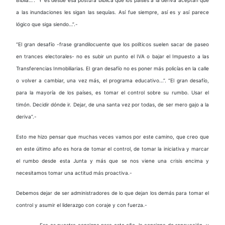
a las inundaciones les sigan las sequías. Así fue siempre, así es y así parece
lógico que siga siendo…”.-
“El gran desafío -frase grandilocuente que los políticos suelen sacar de paseo
en trances electorales- no es subir un punto el IVA o bajar el Impuesto a las
Transferencias Inmobiliarias. El gran desafío no es poner más policías en la calle
o volver a cambiar, una vez más, el programa educativo...”. “El gran desafío,
para la mayoría de los países, es tomar el control sobre su rumbo. Usar el
timón. Decidir dónde ir. Dejar, de una santa vez por todas, de ser mero gajo a la
deriva”.-
Esto me hizo pensar que muchas veces vamos por este camino, que creo que
en este último año es hora de tomar el control, de tomar la iniciativa y marcar
el rumbo desde esta Junta y más que se nos viene una crisis encima y
necesitamos tomar una actitud más proactiva.-
Debemos dejar de ser administradores de lo que dejan los demás para tomar el
control y asumir el liderazgo con coraje y con fuerza.-
Esa es nuestra consigna para este año, la consigna de renovación, y