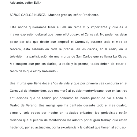
Adelante, señor Edil.-
SEÑOR CARLOS NÚÑEZ.- Muchas gracias, señor Presidente.-
Esta noche quisiéramos traer a Sala un tema muy importante y que es la
mayor expresión cultural que tiene el Uruguay: el Carnaval. No podemos dejar
pasar por alto que desde que empezó el Carnaval, durante todo el mes de
febrero, está saliendo en toda la prensa, en los diarios, en la radio, en la
televisión, la participación de una murga de San Carlos que se llama La Clave.
Me imagino que por los diarios, la radio y la prensa, todos deben de estar al
tanto de lo que estoy hablando.-
Una murga que tiene doce años de vida y que por primera vez concursa en el
Carnaval de Montevideo, que enamoró al pueblo montevideano, que en las tres
actuaciones que ha tenido por concurso ha hecho poner de pie a todo el
Teatro de Verano. Una murga que ha cantado durante todo el mes cuatro,
cinco y seis veces por noche en tablados privados; los periodistas están
diciendo que el pueblo de Montevideo los adoptó por el gran trabajo que están
haciendo, por su actuación, por la excelencia y la calidad que tienen al actuar.-