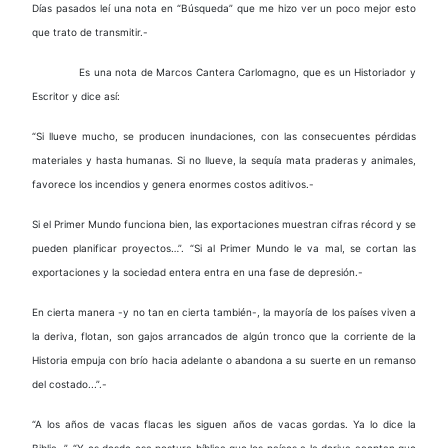
Días pasados leí una nota en “Búsqueda” que me hizo ver un poco mejor esto
que trato de transmitir.-
Es una nota de Marcos Cantera Carlomagno, que es un Historiador y
Escritor y dice así:
“Si llueve mucho, se producen inundaciones, con las consecuentes pérdidas
materiales y hasta humanas. Si no llueve, la sequía mata praderas y animales,
favorece los incendios y genera enormes costos aditivos.-
Si el Primer Mundo funciona bien, las exportaciones muestran cifras récord y se
pueden planificar proyectos…”. “Si al Primer Mundo le va mal, se cortan las
exportaciones y la sociedad entera entra en una fase de depresión.-
En cierta manera -y no tan en cierta también-, la mayoría de los países viven a
la deriva, flotan, son gajos arrancados de algún tronco que la corriente de la
Historia empuja con brío hacia adelante o abandona a su suerte en un remanso
del costado...”.-
“A los años de vacas flacas les siguen años de vacas gordas. Ya lo dice la
Biblia…”. “Y es desde esa postura bíblica que los países a la deriva aceptan que