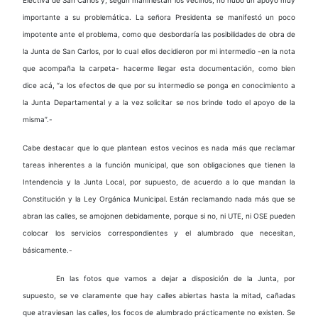
importante a su problemática. La señora Presidenta se manifestó un poco
impotente ante el problema, como que desbordaría las posibilidades de obra de
la Junta de San Carlos, por lo cual ellos decidieron por mi intermedio -en la nota
que acompaña la carpeta- hacerme llegar esta documentación, como bien
dice acá, “a los efectos de que por su intermedio se ponga en conocimiento a
la Junta Departamental y a la vez solicitar se nos brinde todo el apoyo de la
misma”.-
Cabe destacar que lo que plantean estos vecinos es nada más que reclamar
tareas inherentes a la función municipal, que son obligaciones que tienen la
Intendencia y la Junta Local, por supuesto, de acuerdo a lo que mandan la
Constitución y la Ley Orgánica Municipal. Están reclamando nada más que se
abran las calles, se amojonen debidamente, porque si no, ni UTE, ni OSE pueden
colocar los servicios correspondientes y el alumbrado que necesitan,
básicamente.-
En las fotos que vamos a dejar a disposición de la Junta, por
supuesto, se ve claramente que hay calles abiertas hasta la mitad, cañadas
que atraviesan las calles, los focos de alumbrado prácticamente no existen. Se