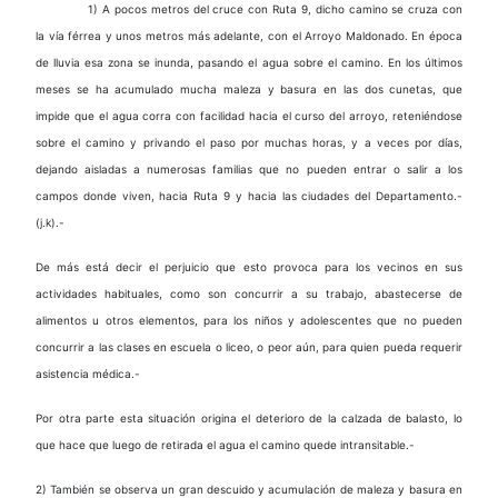
1) A pocos metros del cruce con Ruta 9, dicho camino se cruza con
la vía férrea y unos metros más adelante, con el Arroyo Maldonado. En época
de lluvia esa zona se inunda, pasando el agua sobre el camino. En los últimos
meses se ha acumulado mucha maleza y basura en las dos cunetas, que
impide que el agua corra con facilidad hacia el curso del arroyo, reteniéndose
sobre el camino y privando el paso por muchas horas, y a veces por días,
dejando aisladas a numerosas familias que no pueden entrar o salir a los
campos donde viven, hacia Ruta 9 y hacia las ciudades del Departamento.-
(j.k).-
De más está decir el perjuicio que esto provoca para los vecinos en sus
actividades habituales, como son concurrir a su trabajo, abastecerse de
alimentos u otros elementos, para los niños y adolescentes que no pueden
concurrir a las clases en escuela o liceo, o peor aún, para quien pueda requerir
asistencia médica.-
Por otra parte esta situación origina el deterioro de la calzada de balasto, lo
que hace que luego de retirada el agua el camino quede intransitable.-
2) También se observa un gran descuido y acumulación de maleza y basura en