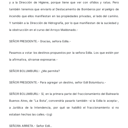
y a la Dirección de Higiene, porque tiene que ver con ofidios y ratas. Pero
también tenemos que enviarlo al Destacamento de Bomberos por el peligro de
incendio que ellos manifiestan en las propiedades privadas, al lado del camino.
Y también a la Dirección de Hidrografía, por lo que manifiestan de la suciedad y
la obstrucción en el curso del Arroyo Maldonado.-
SEÑOR PRESIDENTE.- Gracias, señora Edila.-
Pasamos a votar los destinos propuestos por la señora Edila. Los que estén por
la afirmativa, sírvanse expresarse.-
SEÑOR BOLUMBURU.- ¿Me permite?
SEÑOR PRESIDENTE.- Para agregar un destino, señor Edil Bolumburu.-
SEÑOR BOLUMBURU.- Sí, en la primera parte del fraccionamiento del Balneario
Buenos Aires, de “La Bota”, convendría pasarlo también -si la Edila lo acepta-,
a Jurídica de la Intendencia, por qué se habilitó el fraccionamiento si no
estaban hechas las calles.-(cg)
SEÑORA ARRIETA.- Señor Edil…