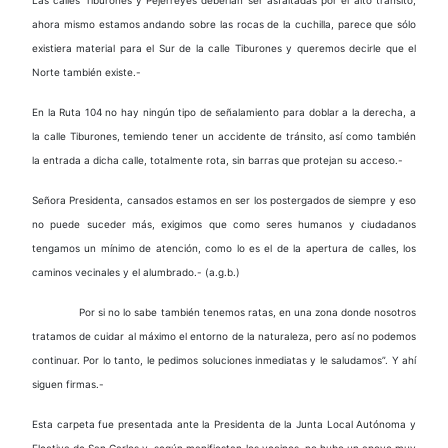
ahora mismo estamos andando sobre las rocas de la cuchilla, parece que sólo
existiera material para el Sur de la calle Tiburones y queremos decirle que el
Norte también existe.-
En la Ruta 104 no hay ningún tipo de señalamiento para doblar a la derecha, a
la calle Tiburones, temiendo tener un accidente de tránsito, así como también
la entrada a dicha calle, totalmente rota, sin barras que protejan su acceso.-
Señora Presidenta, cansados estamos en ser los postergados de siempre y eso
no puede suceder más, exigimos que como seres humanos y ciudadanos
tengamos un mínimo de atención, como lo es el de la apertura de calles, los
caminos vecinales y el alumbrado.- (a.g.b.)
Por si no lo sabe también tenemos ratas, en una zona donde nosotros
tratamos de cuidar al máximo el entorno de la naturaleza, pero así no podemos
continuar. Por lo tanto, le pedimos soluciones inmediatas y le saludamos”. Y ahí
siguen firmas.-
Esta carpeta fue presentada ante la Presidenta de la Junta Local Autónoma y
Electiva de San Carlos y, según manifiestan los vecinos, no hubo un apoyo muy