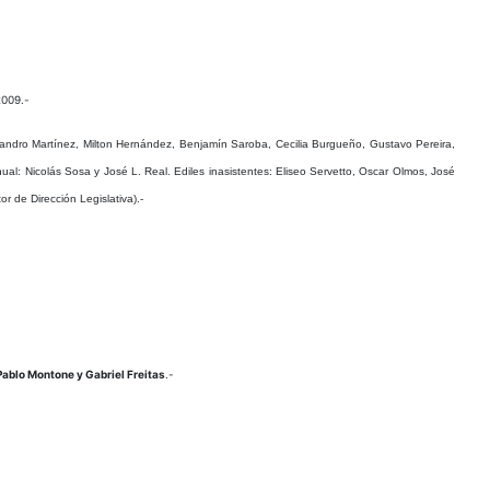
2009.-
andro Martínez, Milton Hernández, Benjamín Saroba, Cecilia Burgueño, Gustavo Pereira,
nual
: Nicolás Sosa y José L. Real.
Ediles inasistentes
: Eliseo Servetto, Oscar Olmos, José
r de Dirección Legislativa).-
Pablo Montone y Gabriel Freitas
.-