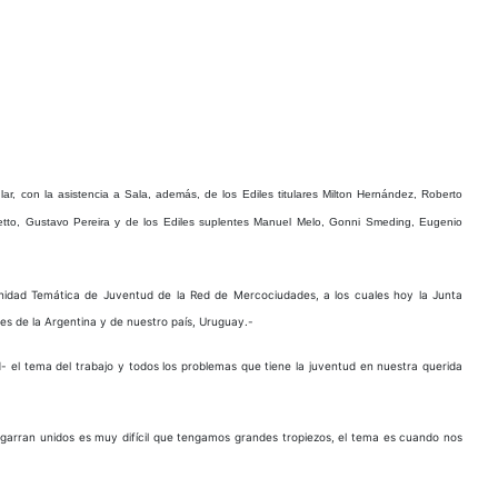
ar, con la asistencia a Sala, además, de los Ediles titulares Milton Hernández, Roberto
etto, Gustavo Pereira y de los Ediles suplentes Manuel Melo, Gonni Smeding, Eugenio
nidad Temática de Juventud de la Red de Mercociudades, a los cuales hoy la Junta
es de la Argentina y de nuestro país, Uruguay.-
d- el tema del trabajo y todos los problemas que tiene la juventud en nuestra querida
garran unidos es muy difícil que tengamos grandes tropiezos, el tema es cuando nos