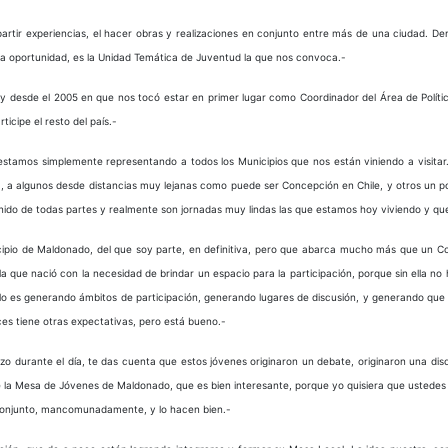
artir experiencias, el hacer obras y realizaciones en conjunto entre más de una ciudad. De
ta oportunidad, es la Unidad Temática de Juventud la que nos convoca.-
y desde el 2005 en que nos tocó estar en primer lugar como Coordinador del Área de Polític
icipe el resto del país.-
 estamos simplemente representando a todos los Municipios que nos están viniendo a visita
cá, a algunos desde distancias muy lejanas como puede ser Concepción en Chile, y otros un
enido de todas partes y realmente son jornadas muy lindas las que estamos hoy viviendo y qu
icipio de Maldonado, del que soy parte, en definitiva, pero que abarca mucho más que un C
 que nació con la necesidad de brindar un espacio para la participación, porque sin ella no h
rlo es generando ámbitos de participación, generando lugares de discusión, y generando que
eces tiene otras expectativas, pero está bueno.-
 durante el día, te das cuenta que estos jóvenes originaron un debate, originaron una disc
a Mesa de Jóvenes de Maldonado, que es bien interesante, porque yo quisiera que ustedes v
en conjunto, mancomunadamente, y lo hacen bien.-