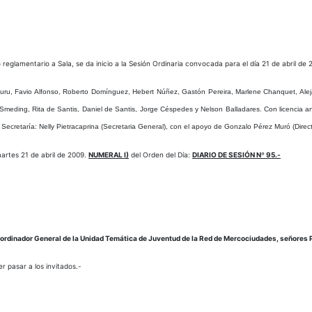
eglamentario a Sala, se da inicio a la Sesión Ordinaria convocada para el día 21 de abril de 
uru, Favio Alfonso, Roberto Domínguez, Hebert Núñez, Gastón Pereira, Marlene Chanquet, Alej
 Smeding, Rita de Santis, Daniel de Santis, Jorge Céspedes y Nelson Balladares.
Con licencia a
 Secretaría
: Nelly Pietracaprina (Secretaria General), con el apoyo de Gonzalo Pérez Muró (Directo
rtes 21 de abril de 2009.
NUMERAL I)
del Orden del Día:
DIARIO DE SESIÓN Nº 95.-
oordinador General de la Unidad Temática de Juventud de la Red de Mercociudades, señores 
 pasar a los invitados.-