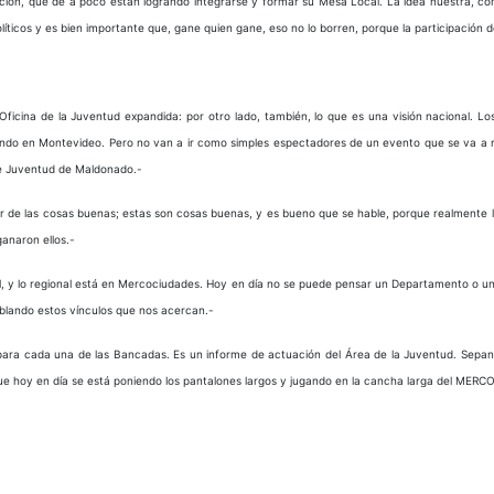
ción, que de a poco están logrando integrarse y formar su Mesa Local. La idea nuestra, co
icos y es bien importante que, gane quien gane, eso no lo borren, porque la participación de
Oficina de la Juventud expandida: por otro lado, también, lo que es una visión nacional. Los
ndo en Montevideo. Pero no van a ir como simples espectadores de un evento que se va a real
de Juventud de Maldonado.-
 de las cosas buenas; estas son cosas buenas, y es bueno que se hable, porque realmente los
ganaron ellos.-
nal, y lo regional está en Mercociudades. Hoy en día no se puede pensar un Departamento o u
blando estos vínculos que nos acercan.-
o para cada una de las Bancadas. Es un informe de actuación del Área de la Juventud. Sep
ue hoy en día se está poniendo los pantalones largos y jugando en la cancha larga del MERC