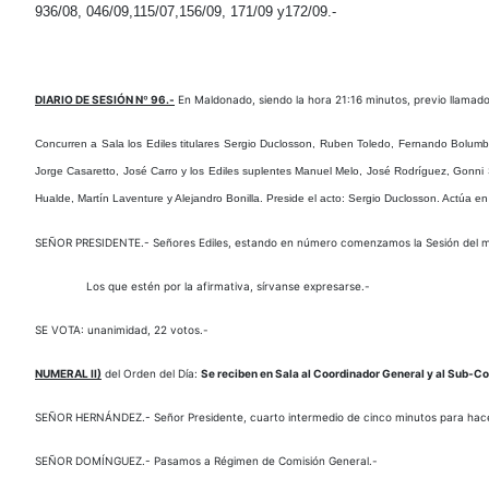
936/08, 046/09,115/07,156/09, 171/09 y172/09.-
DIARIO DE SESIÓN Nº 96.-
En Maldonado, siendo la hora 21:16 minutos, previo llamado r
Concurren a Sala
los Ediles titulares Sergio Duclosson, Ruben Toledo, Fernando Bolumb
Jorge Casaretto, José Carro y los Ediles suplentes Manuel Melo, José Rodríguez, Gonni
Hualde, Martín Laventure y Alejandro Bonilla.
Preside el acto
: Sergio Duclosson.
Actúa en
SEÑOR PRESIDENTE.- Señores Ediles, estando en número comenzamos la Sesión del ma
Los que estén por la afirmativa, sírvanse expresarse.-
SE VOTA: unanimidad, 22 votos.-
NUMERAL II)
del Orden del Día:
Se reciben en Sala al Coordinador General y al Sub-C
SEÑOR HERNÁNDEZ.- Señor Presidente, cuarto intermedio de cinco minutos para hacer
SEÑOR DOMÍNGUEZ.- Pasamos a Régimen de Comisión General.-