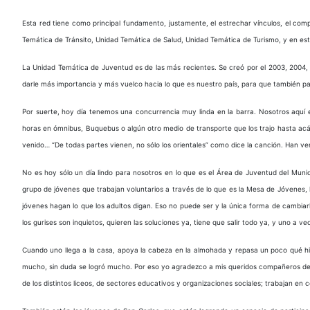
Esta red tiene como principal fundamento, justamente, el estrechar vínculos, el comp
Temática de Tránsito, Unidad Temática de Salud, Unidad Temática de Turismo, y en es
La Unidad Temática de Juventud es de las más recientes. Se creó por el 2003, 2004, 
darle más importancia y más vuelco hacia lo que es nuestro país, para que también part
Por suerte, hoy día tenemos una concurrencia muy linda en la barra. Nosotros aquí
horas en ómnibus, Buquebus o algún otro medio de transporte que los trajo hasta a
venido… “De todas partes vienen, no sólo los orientales” como dice la canción. Han v
No es hoy sólo un día lindo para nosotros en lo que es el Área de Juventud del Mun
grupo de jóvenes que trabajan voluntarios a través de lo que es la Mesa de Jóvenes, la
jóvenes hagan lo que los adultos digan. Eso no puede ser y la única forma de cambia
los gurises son inquietos, quieren las soluciones ya, tiene que salir todo ya, y uno a v
Cuando uno llega a la casa, apoya la cabeza en la almohada y repasa un poco qué hizo
mucho, sin duda se logró mucho. Por eso yo agradezco a mis queridos compañeros de l
de los distintos liceos, de sectores educativos y organizaciones sociales; trabajan 