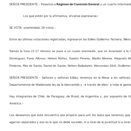
SEÑOR PRESIDENTE.- Pasamos
a
Régimen de Comisión General
y un cuarto intermedio
Los que estén por la afirmativa, sírvanse expresarse.-
SE VOTA: unanimidad, 26 votos.-
Entre las últimas votaciones registradas, ingresaron los Ediles Guillermo Techera, Wen
Siendo la hora 21:17 minutos se pasa a un cuarto intermedio, que es levantado a la hor
Domínguez, Favio Alfonso, Hebert Núñez, Gastón Pereira, Marilín Moreira, Alejandro
Pimienta, Rita de Santis, Daniel de Santis, Nelson Balladares, Wenceslao Séré, Guiller
SEÑOR PRESIDENTE.- Señores y señoras Edilas, tenemos en la Mesa a los señores P
Departamental de Maldonado les da la bienvenida y -a través de ellos- a toda la gente
Hay integrantes de Chile, de Paraguay, de Brasil, de Argentina y, por supuesto de Ur
América.-
Les deseamos que este encuentro sea propicio para unir los lazos que tenemos que 
agarran separados y eso es lo que no debe suceder, ni a nivel de la juventud ni a nive