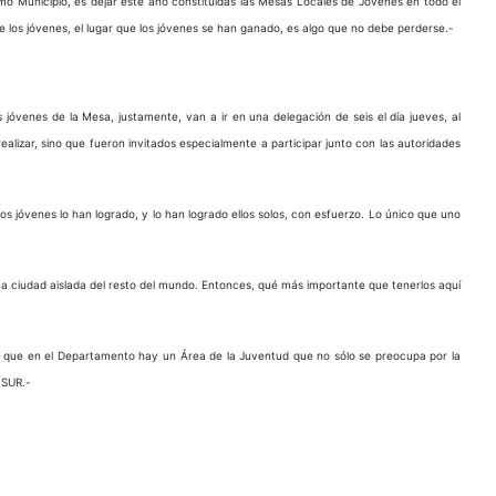
mo Municipio, es dejar este año constituidas las Mesas Locales de Jóvenes en todo el
 los jóvenes, el lugar que los jóvenes se han ganado, es algo que no debe perderse.-
 jóvenes de la Mesa, justamente, van a ir en una delegación de seis el día jueves, al
izar, sino que fueron invitados especialmente a participar junto con las autoridades
 jóvenes lo han logrado, y lo han logrado ellos solos, con esfuerzo. Lo único que uno
na ciudad aislada del resto del mundo. Entonces, qué más importante que tenerlos aquí
an que en el Departamento hay un Área de la Juventud que no sólo se preocupa por la
OSUR.-