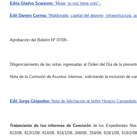
Edila Gladys Scarponi:
“Mujer, tu voz tiene voto”.-
Edil Darwin Correa:
“Maldonado, capital del deporte, infraestructura, 
Aprobación del Boletín Nº 07/09.-
Diligenciamiento de las notas ingresadas al Orden del Día de la present
Nota de la Comisión de Asuntos Internos, solicitando la inclusión de va
Edil Jorge Céspedes:
Nota de felicitación al señor Horacio Camandule.
Tratamiento de los informes de Comisión
de los Expedientes Nos.:
813/08, 813/1/08, 814/08, 814/1/08, 248/08, 254/08, 619/1/08, 619/2/08