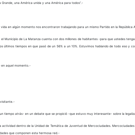
ia Grande, una América unida y una América para todos”.-
 vida en algún momento nos encontraron trabajando para un mismo Partido en la República A
 el Municipio de La Matanza cuenta con dos millones de habitantes -para que ustedes tengan 
tos últimos tiempos en que pasó de un 56% a un 10%. Estuvimos hablando de todo eso y co
do en aquel momento.-
visitante.-
un tiempo atrás- en un debate que se propició -que estuvo muy interesante- sobre la legaliza
 la actividad dentro de la Unidad de Temática de Juventud de Mercociudades. Mercociudades 
ciudades que componen esta hermosa red.-