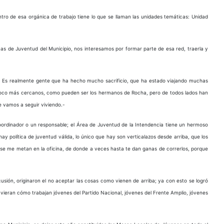
ntro de esa orgánica de trabajo tiene lo que se llaman las unidades temáticas: Unidad
as de Juventud del Municipio, nos interesamos por formar parte de esa red, traerla y
r. Es realmente gente que ha hecho mucho sacrificio, que ha estado viajando muchas
 poco más cercanos, como pueden ser los hermanos de Rocha, pero de todos lados han
e vamos a seguir viviendo.-
oordinador o un responsable; el Área de Juventud de la Intendencia tiene un hermoso
ay política de juventud válida, lo único que hay son verticalazos desde arriba, que los
 se me metan en la oficina, de donde a veces hasta te dan ganas de correrlos, porque
usión, originaron el no aceptar las cosas como vienen de arriba; ya con esto se logró
ieran cómo trabajan jóvenes del Partido Nacional, jóvenes del Frente Amplio, jóvenes