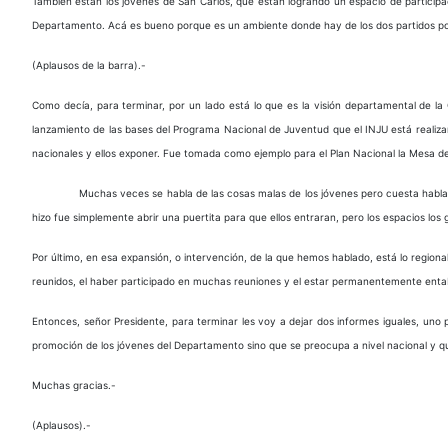
También están los jóvenes de San Carlos, que están logrando un espacio de participa
Departamento. Acá es bueno porque es un ambiente donde hay de los dos partidos polít
(Aplausos de la barra).-
Como decía, para terminar, por un lado está lo que es la visión departamental de la 
lanzamiento de las bases del Programa Nacional de Juventud que el INJU está realiza
nacionales y ellos exponer. Fue tomada como ejemplo para el Plan Nacional la Mesa 
Muchas veces se habla de las cosas malas de los jóvenes pero cuesta hablar
hizo fue simplemente abrir una puertita para que ellos entraran, pero los espacios los 
Por último, en esa expansión, o intervención, de la que hemos hablado, está lo regio
reunidos, el haber participado en muchas reuniones y el estar permanentemente enta
Entonces, señor Presidente, para terminar les voy a dejar dos informes iguales, un
promoción de los jóvenes del Departamento sino que se preocupa a nivel nacional y q
Muchas gracias.-
(Aplausos).-