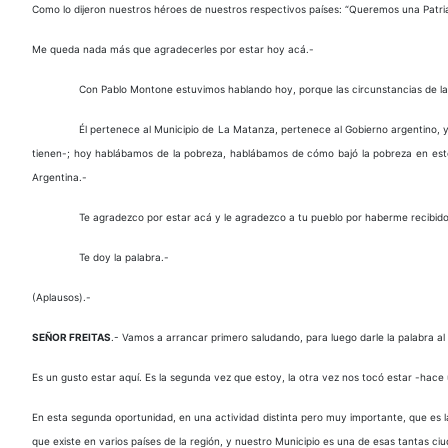
Como lo dijeron nuestros héroes de nuestros respectivos países: “Queremos una Patr
Me queda nada más que agradecerles por estar hoy acá.-
Con Pablo Montone estuvimos hablando hoy, porque las circunstancias de la
Él pertenece al Municipio de La Matanza, pertenece al Gobierno argentino, y
tienen-; hoy hablábamos de la pobreza, hablábamos de cómo bajó la pobreza en es
Argentina.-
Te agradezco por estar acá y le agradezco a tu pueblo por haberme recibi
Te doy la palabra.-
(Aplausos).-
SEÑOR FREITAS
.- Vamos a arrancar primero saludando, para luego darle la palabra al 
Es un gusto estar aquí. Es la segunda vez que estoy, la otra vez nos tocó estar -hace 
En esta segunda oportunidad, en una actividad distinta pero muy importante, que es
que existe en varios países de la región, y nuestro Municipio es una de esas tantas 