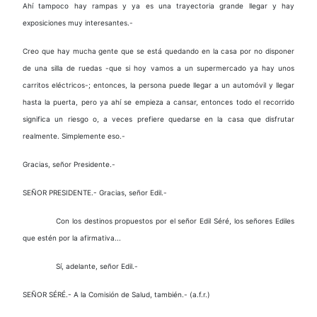
Ahí tampoco hay rampas y ya es una trayectoria grande llegar y hay
exposiciones muy interesantes.-
Creo que hay mucha gente que se está quedando en la casa por no disponer
de una silla de ruedas -que si hoy vamos a un supermercado ya hay unos
carritos eléctricos-; entonces, la persona puede llegar a un automóvil y llegar
hasta la puerta, pero ya ahí se empieza a cansar, entonces todo el recorrido
significa un riesgo o, a veces prefiere quedarse en la casa que disfrutar
realmente. Simplemente eso.-
Gracias, señor Presidente.-
SEÑOR PRESIDENTE.- Gracias, señor Edil.-
Con los destinos propuestos por el señor Edil Séré, los señores Ediles
que estén por la afirmativa...
Sí, adelante, señor Edil.-
SEÑOR SÉRÉ.- A la Comisión de Salud, también.- (a.f.r.)