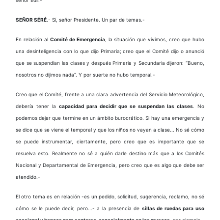
SEÑOR SÉRÉ
.- Sí, señor Presidente. Un par de temas.-
En relación al
Comité de Emergencia
, la situación que vivimos, creo que hubo
una desinteligencia con lo que dijo Primaria; creo que el Comité dijo o anunció
que se suspendían las clases y después Primaria y Secundaria dijeron: “Bueno,
nosotros no dijimos nada”. Y por suerte no hubo temporal.-
Creo que el Comité, frente a una clara advertencia del Servicio Meteorológico,
debería tener la
capacidad para decidir que se suspendan las clases
. No
podemos dejar que termine en un ámbito burocrático. Si hay una emergencia y
se dice que se viene el temporal y que los niños no vayan a clase... No sé cómo
se puede instrumentar, ciertamente, pero creo que es importante que se
resuelva esto. Realmente no sé a quién darle destino más que a los Comités
Nacional y Departamental de Emergencia, pero creo que es algo que debe ser
atendido.-
El otro tema es en relación -es un pedido, solicitud, sugerencia, reclamo, no sé
cómo se le puede decir, pero...- a la presencia de
sillas de ruedas para uso
ocasional y bancos para sentarse, especialmente en los museos
, por ejemplo -