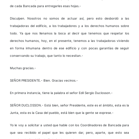
de cada Bancada para entregarles esas hojas.-
Disculpen. Nosotros no somos de actuar así, pero esto desbordó a las
trabajadoras del edificio, a los trabajadores y a los derechos humanos sobre
todo. Ya que nos llenamos la boca al decir que tenemos que respetar los
derechos humanos, hoy, en el presente, tenemos a las trabajadoras viviendo
en forma inhumana dentro de ese edificio y con pocas garantías de seguir
conservando su trabajo, que tanto lo necesitan.-
Muchas gracias.-
SEÑOR PRESIDENTE.- Bien. Gracias vecinos.-
En primera instancia, tiene la palabra el señor Edil Sergio Duclosson.-
SEÑOR DUCLOSSON.- Está bien, señor Presidente, este es el ámbito, esta es la
Junta, esta es la Casa del pueblo, está bien que la gente se exprese.-
Yo le voy a solicitar a usted que hable con los Coordinadores de Bancada para
que sea recibido el papel que les quieren dar, pero, aparte, que esto sea