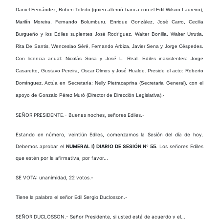
Daniel Fernández, Ruben Toledo (quien alternó banca con el Edil Wilson Laureiro),
Marilín Moreira, Fernando Bolumburu, Enrique González, José Carro, Cecilia
Burgueño y los Ediles suplentes José Rodríguez, Walter Bonilla, Walter Urrutia,
Rita De Santis, Wenceslao Séré, Fernando Arbiza, Javier Sena y Jorge Céspedes.
Con licencia anual: Nicolás Sosa y José L. Real. Ediles inasistentes: Jorge
Casaretto, Gustavo Pereira, Oscar Olmos y José Hualde. Preside el acto: Roberto
Domínguez. Actúa en Secretaría: Nelly Pietracaprina (Secretaria General), con el
apoyo de Gonzalo Pérez Muró (Director de Dirección Legislativa).-
SEÑOR PRESIDENTE.- Buenas noches, señores Ediles.-
Estando en número, veintiún Ediles, comenzamos la Sesión del día de hoy.
Debemos aprobar el
NUMERAL I) DIARIO DE SESIÓN Nº 55
. Los señores Ediles
que estén por la afirmativa, por favor...
SE VOTA: unanimidad, 22 votos.-
Tiene la palabra el señor Edil Sergio Duclosson.-
SEÑOR DUCLOSSON.- Señor Presidente, si usted está de acuerdo y el...