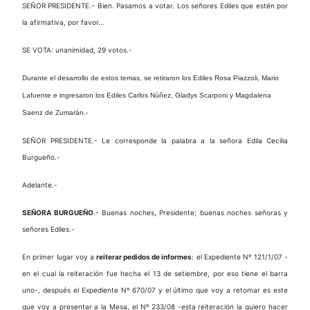
SEÑOR PRESIDENTE.- Bien. Pasamos a votar. Los señores Ediles que estén por
la afirmativa, por favor...
SE VOTA: unanimidad, 29 votos.-
Durante el desarrollo de estos temas, se retiraron los Ediles Rosa Piazzoli, Mario
Lafuente e ingresaron los Ediles Carlos Núñez, Gladys Scarponi y Magdalena
Saenz de Zumarán.-
SEÑOR PRESIDENTE.- Le corresponde la palabra a la señora Edila Cecilia
Burgueño.-
Adelante.-
SEÑORA BURGUEÑO
.- Buenas noches, Presidente; buenas noches señoras y
señores Ediles.-
En primer lugar voy a
reiterar pedidos de informes
: el Expediente Nº 121/1/07 -
en el cual la reiteración fue hecha el 13 de setiembre, por eso tiene el barra
uno-, después el Expediente Nº 670/07 y el último que voy a retomar es este
que voy a presentar a la Mesa, el Nº 233/08 -esta reiteración la quiero hacer