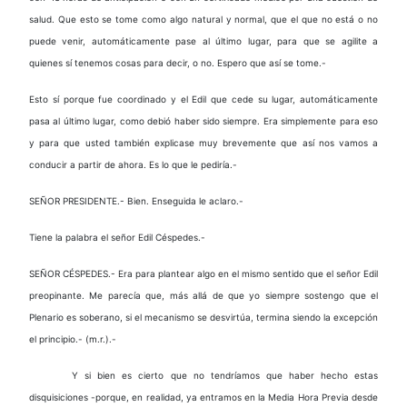
salud. Que esto se tome como algo natural y normal, que el que no está o no
puede venir, automáticamente pase al último lugar, para que se agilite a
quienes sí tenemos cosas para decir, o no. Espero que así se tome.-
Esto sí porque fue coordinado y el Edil que cede su lugar, automáticamente
pasa al último lugar, como debió haber sido siempre. Era simplemente para eso
y para que usted también explicase muy brevemente que así nos vamos a
conducir a partir de ahora. Es lo que le pediría.-
SEÑOR PRESIDENTE.- Bien. Enseguida le aclaro.-
Tiene la palabra el señor Edil Céspedes.-
SEÑOR CÉSPEDES.- Era para plantear algo en el mismo sentido que el señor Edil
preopinante. Me parecía que, más allá de que yo siempre sostengo que el
Plenario es soberano, si el mecanismo se desvirtúa, termina siendo la excepción
el principio.- (m.r.).-
Y si bien es cierto que no tendríamos que haber hecho estas
disquisiciones -porque, en realidad, ya entramos en la Media Hora Previa desde