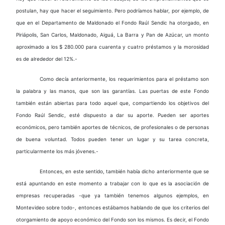
postulan, hay que hacer el seguimiento. Pero podríamos hablar, por ejemplo, de
que en el Departamento de Maldonado el Fondo Raúl Sendic ha otorgado, en
Piriápolis, San Carlos, Maldonado, Aiguá, La Barra y Pan de Azúcar, un monto
aproximado a los $ 280.000 para cuarenta y cuatro préstamos y la morosidad
es de alrededor del 12%.-
Como decía anteriormente, los requerimientos para el préstamo son
la palabra y las manos, que son las garantías. Las puertas de este Fondo
también están abiertas para todo aquel que, compartiendo los objetivos del
Fondo Raúl Sendic, esté dispuesto a dar su aporte. Pueden ser aportes
económicos, pero también aportes de técnicos, de profesionales o de personas
de buena voluntad. Todos pueden tener un lugar y su tarea concreta,
particularmente los más jóvenes.-
Entonces, en este sentido, también había dicho anteriormente que se
está apuntando en este momento a trabajar con lo que es la asociación de
empresas recuperadas -que ya también tenemos algunos ejemplos, en
Montevideo sobre todo-, entonces estábamos hablando de que los criterios del
otorgamiento de apoyo económico del Fondo son los mismos. Es decir, el Fondo