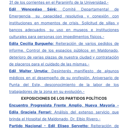
31 de los corrientes en el Paraninfo de la Universidad.-
Edil Wenceslao Séré:
Comité Departamental de
Emergencia, su capacidad resolutiva y conexión con
instituciones en momentos de crisis. Solicitud de sillas y
bancos adecuados, su uso en museos e instituciones
culturales para personas con impedimentos físicos.-
Edila Cecilia Burgueño:
Reiteración de varios pedidos de
informe. Control de los espacios públicos en Maldonado,
deterioro de varias plazas de nuestra ciudad y contratación
de placeros para el cuidado de las mismas.-
Edil Walter Urrutia:
Desinterés manifiesto de algunos
médicos en el desempeño de su profesión. Aniversario de
Punta del Este, desconocimiento de la labor de los
trabajadores de la zona en su evolución.-
EXPOSICIONES DE LOS PARTIDOS POLÍTICOS
Encuentro Progresista Frente Amplio, Nueva Mayoría -
Edila Graciela Ferrari:
Análisis del extenso servicio que
brinda el Hospital de Maldonado, Dr. Elbio Rivero.-
Partido Nacional - Edil Eliseo Servetto:
Reiteración de