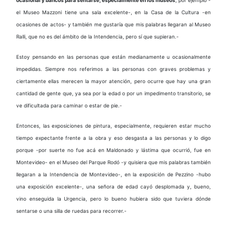
el Museo Mazzoni tiene una sala excelente-, en la Casa de la Cultura -en
ocasiones de actos- y también me gustaría que mis palabras llegaran al Museo
Ralli, que no es del ámbito de la Intendencia, pero sí que supieran.-
Estoy pensando en las personas que están medianamente u ocasionalmente
impedidas. Siempre nos referimos a las personas con graves problemas y
ciertamente ellas merecen la mayor atención, pero ocurre que hay una gran
cantidad de gente que, ya sea por la edad o por un impedimento transitorio, se
ve dificultada para caminar o estar de pie.-
Entonces, las exposiciones de pintura, especialmente, requieren estar mucho
tiempo expectante frente a la obra y eso desgasta a las personas y lo digo
porque -por suerte no fue acá en Maldonado y lástima que ocurrió, fue en
Montevideo- en el Museo del Parque Rodó -y quisiera que mis palabras también
llegaran a la Intendencia de Montevideo-, en la exposición de Pezzino -hubo
una exposición excelente-, una señora de edad cayó desplomada y, bueno,
vino enseguida la Urgencia, pero lo bueno hubiera sido que tuviera dónde
sentarse o una silla de ruedas para recorrer.-