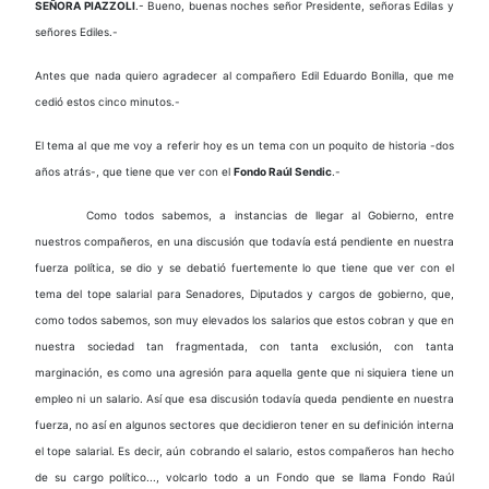
SEÑORA PIAZZOLI
.- Bueno, buenas noches señor Presidente, señoras Edilas y
señores Ediles.-
Antes que nada quiero agradecer al compañero Edil Eduardo Bonilla, que me
cedió estos cinco minutos.-
El tema al que me voy a referir hoy es un tema con un poquito de historia -dos
años atrás-, que tiene que ver con el
Fondo Raúl Sendic
.-
Como todos sabemos, a instancias de llegar al Gobierno, entre
nuestros compañeros, en una discusión que todavía está pendiente en nuestra
fuerza política, se dio y se debatió fuertemente lo que tiene que ver con el
tema del tope salarial para Senadores, Diputados y cargos de gobierno, que,
como todos sabemos, son muy elevados los salarios que estos cobran y que en
nuestra sociedad tan fragmentada, con tanta exclusión, con tanta
marginación, es como una agresión para aquella gente que ni siquiera tiene un
empleo ni un salario. Así que esa discusión todavía queda pendiente en nuestra
fuerza, no así en algunos sectores que decidieron tener en su definición interna
el tope salarial. Es decir, aún cobrando el salario, estos compañeros han hecho
de su cargo político..., volcarlo todo a un Fondo que se llama Fondo Raúl