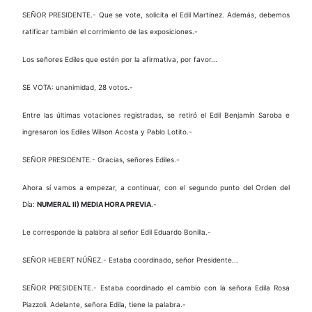
SEÑOR PRESIDENTE.- Que se vote, solicita el Edil Martínez. Además, debemos
ratificar también el corrimiento de las exposiciones.-
Los señores Ediles que estén por la afirmativa, por favor...
SE VOTA: unanimidad, 28 votos.-
Entre las últimas votaciones registradas, se retiró el Edil Benjamín Saroba e
ingresaron los Ediles Wilson Acosta y Pablo Lotito.-
SEÑOR PRESIDENTE.- Gracias, señores Ediles.-
Ahora sí vamos a empezar, a continuar, con el segundo punto del Orden del
Día:
NUMERAL II) MEDIA HORA PREVIA
.-
Le corresponde la palabra al señor Edil Eduardo Bonilla.-
SEÑOR HEBERT NÚÑEZ.- Estaba coordinado, señor Presidente...
SEÑOR PRESIDENTE.- Estaba coordinado el cambio con la señora Edila Rosa
Piazzoli. Adelante, señora Edila, tiene la palabra.-