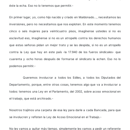
éste la echa. Eso no lo tenemos que permitir.-
En primer lugar, yo, como hijo nacido y criado en Maldonado..., necesitamos las
inversiones, pero no necesitamos que nos exploten. En este momento tenemos
cinco o seis mujeres para veinticuatro pisos, imagínense ustedes si no es
esclavitud eso, imagínense si no es un atropello contra los derechos humanos
que estas señoras pidan un mejor trato y se las despida, si no es un atropello
contra la Ley que hay en este país -la 17.940 de los fueros sindicales- que
cuarenta y ocho horas después de formarse el sindicato la echen. Eso no lo
podemos permitir.-
Queremos involucrar a todos los Ediles, a todos los Diputados del
Departamento, porque, entre otras cosas, tenemos algo que va a involucrar a
todos: tenemos una Ley en el Parlamento, del 2002, sobre acoso emocional en
el trabajo, que está archivado.-
Nosotros trajimos una carpeta de esa ley para darle a cada Bancada, para que
se involucren y refloten la Ley de Acoso Emocional en el Trabajo.-
No les vamos a quitar más tiempo, simplemente les vamos a pedir un referente