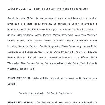
SEÑOR PRESIDENTE.- Pasamos a un cuarto intermedio de diez minutos.-
Siendo la hora 21:34 minutos se pasa a un cuarto intermedio, el cual es
levantado a la hora 21:53 minutos. Se reinicia la Sesión, retomando la
Presidencia su titular, Edil Roberto Domínguez, con la asistencia a Sala, además,
de los Ediles titulares Gastón Pereira, Milton Hernández, Alejandro Martínez,
Hebert Núñez, Rosa Piazzoli, Víctor H. Castro, Daniel Fernández, Marilín
Moreira, Benjamín Saroba, Cecilia Burgueño, Eliseo Servetto y de los Ediles
suplentes José Rodríguez, José M. Juan, Gonni Smeding, Manuel Melo, Eduardo
Bonilla, Graciela Ferrari, Juan C. Serrón, Guillermo Moroy, Héctor Plada,
Wenceslao Séré, Darwin Correa, Fernando Arbiza, Javier Sena, Mario Lafuente
y Jorge Céspedes.
-
(cg)
SEÑOR PRESIDENTE.- Señores Ediles: estando en número, continuamos con la
Sesión.-
Tiene la palabra el señor Edil Sergio Duclosson.-
SEÑOR DUCLOSSON
.- Señor Presidente: si usted lo considera y el Plenario me