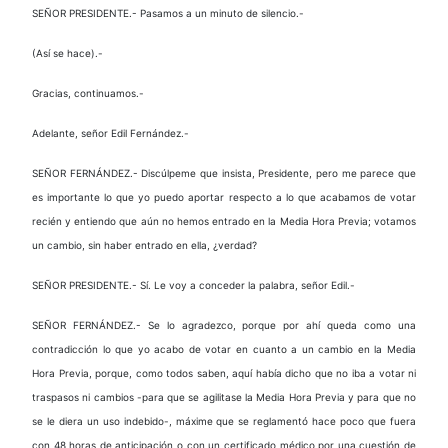
SEÑOR PRESIDENTE.- Pasamos a un minuto de silencio.-
(Así se hace).-
Gracias, continuamos.-
Adelante, señor Edil Fernández.-
SEÑOR FERNÁNDEZ.- Discúlpeme que insista, Presidente, pero me parece que
es importante lo que yo puedo aportar respecto a lo que acabamos de votar
recién y entiendo que aún no hemos entrado en la Media Hora Previa; votamos
un cambio, sin haber entrado en ella, ¿verdad?
SEÑOR PRESIDENTE.- Sí. Le voy a conceder la palabra, señor Edil.-
SEÑOR FERNÁNDEZ.- Se lo agradezco, porque por ahí queda como una
contradicción lo que yo acabo de votar en cuanto a un cambio en la Media
Hora Previa, porque, como todos saben, aquí había dicho que no iba a votar ni
traspasos ni cambios -para que se agilitase la Media Hora Previa y para que no
se le diera un uso indebido-, máxime que se reglamentó hace poco que fuera
con 48 horas de anticipación o con un certificado médico por una cuestión de