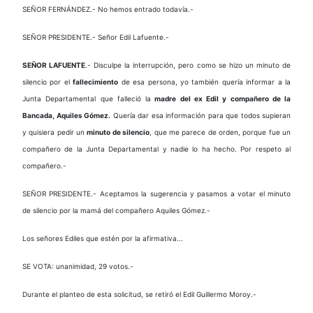
SEÑOR FERNÁNDEZ.- No hemos entrado todavía.-
SEÑOR PRESIDENTE.- Señor Edil Lafuente.-
SEÑOR LAFUENTE
.- Disculpe la interrupción, pero como se hizo un minuto de
silencio por el
fallecimiento
de esa persona, yo también quería informar a la
Junta Departamental que falleció la
madre del ex Edil y compañero de la
Bancada, Aquiles Gómez.
Quería dar esa información para que todos supieran
y quisiera pedir un
minuto de silencio
, que me parece de orden, porque fue un
compañero de la Junta Departamental y nadie lo ha hecho. Por respeto al
compañero.-
SEÑOR PRESIDENTE.- Aceptamos la sugerencia y pasamos a votar el minuto
de silencio por la mamá del compañero Aquiles Gómez.-
Los señores Ediles que estén por la afirmativa...
SE VOTA: unanimidad, 29 votos.-
Durante el planteo de esta solicitud, se retiró el Edil Guillermo Moroy.-