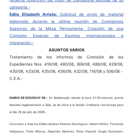
categoría.-
Edila Elisabeth Arrieta:
Solicitud de envío de material
elaborado durante la última reunión de Comisiones
Asesoras de la Mesa Permanente. Creación de una
Comisión Especial de Asuntos Internacionales e
Integración.-
ASUNTOS VARIOS
Tratamiento de los informes de Comisión de los
Expedientes Nos. 416/08, 480/08, 369/08, 486/08, 429/08,
430/08, 433/08, 435/08, 456/08, 432/08, 116/08 y 506/08.-
C.E.A.-
DIARIO DE SESIÓN Nº 56.-
En Maldonado, siendo la hora 21:29 minutos, previo
llamado reglamentario a Sala, se da inicio a la Sesión Ordinaria convocada para
el día 29 de julio de 2008.-
Concurren a Sala los Ediles titulares Roberto Domínguez, Hebert Núñez, Fernando
Velázquez, Favio Alfonso, Alejandro Martínez, Rosa Piazzoli, Sergio Duclosson,