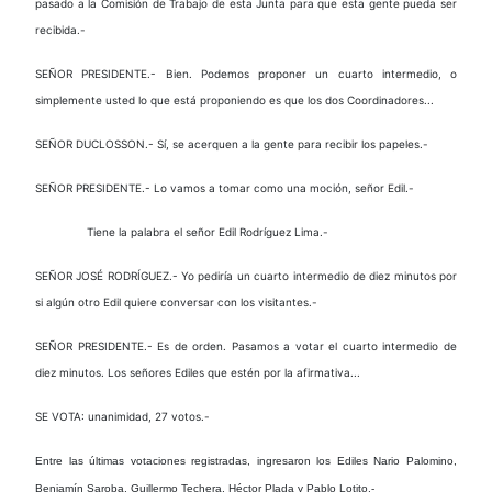
pasado a la Comisión de Trabajo de esta Junta para que esta gente pueda ser
recibida.-
SEÑOR PRESIDENTE.- Bien. Podemos proponer un cuarto intermedio, o
simplemente usted lo que está proponiendo es que los dos Coordinadores...
SEÑOR DUCLOSSON.- Sí, se acerquen a la gente para recibir los papeles.-
SEÑOR PRESIDENTE.- Lo vamos a tomar como una moción, señor Edil.-
Tiene la palabra el señor Edil Rodríguez Lima.-
SEÑOR JOSÉ RODRÍGUEZ.- Yo pediría un cuarto intermedio de diez minutos por
si algún otro Edil quiere conversar con los visitantes.-
SEÑOR PRESIDENTE.- Es de orden. Pasamos a votar el cuarto intermedio de
diez minutos. Los señores Ediles que estén por la afirmativa...
SE VOTA: unanimidad, 27 votos.-
Entre las últimas votaciones registradas, ingresaron los Ediles Nario Palomino,
Benjamín Saroba, Guillermo Techera, Héctor Plada y Pablo Lotito.-