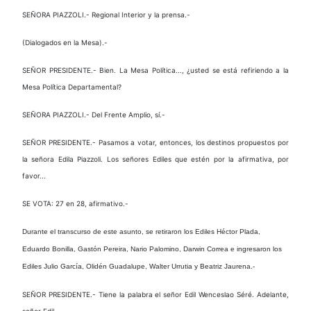
SEÑORA PIAZZOLI.- Regional Interior y la prensa.-
(Dialogados en la Mesa).-
SEÑOR PRESIDENTE.- Bien. La Mesa Política..., ¿usted se está refiriendo a la
Mesa Política Departamental?
SEÑORA PIAZZOLI.- Del Frente Amplio, sí.-
SEÑOR PRESIDENTE.- Pasamos a votar, entonces, los destinos propuestos por
la señora Edila Piazzoli. Los señores Ediles que estén por la afirmativa, por
favor...
SE VOTA: 27 en 28, afirmativo.-
Durante el transcurso de este asunto, se retiraron los Ediles Héctor Plada,
Eduardo Bonilla, Gastón Pereira, Nario Palomino, Darwin Correa e ingresaron los
Ediles Julio García, Olidén Guadalupe, Walter Urrutia y Beatriz Jaurena.-
SEÑOR PRESIDENTE.- Tiene la palabra el señor Edil Wenceslao Séré. Adelante,
señor Edil.-