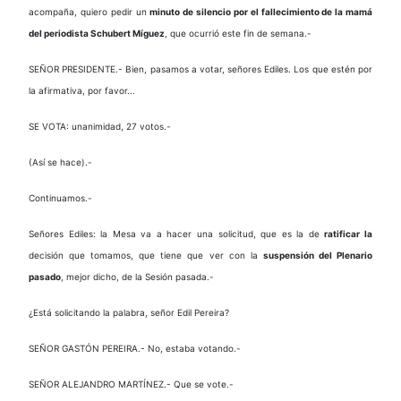
acompaña, quiero pedir un
minuto de silencio por el fallecimiento de la mamá
del periodista Schubert Míguez
, que ocurrió este fin de semana.-
SEÑOR PRESIDENTE.- Bien, pasamos a votar, señores Ediles. Los que estén por
la afirmativa, por favor...
SE VOTA: unanimidad, 27 votos.-
(Así se hace).-
Continuamos.-
Señores Ediles: la Mesa va a hacer una solicitud, que es la de
ratificar la
decisión que tomamos, que tiene que ver con la
suspensión del Plenario
pasado
, mejor dicho, de la Sesión pasada.-
¿Está solicitando la palabra, señor Edil Pereira?
SEÑOR GASTÓN PEREIRA.- No, estaba votando.-
SEÑOR ALEJANDRO MARTÍNEZ.- Que se vote.-