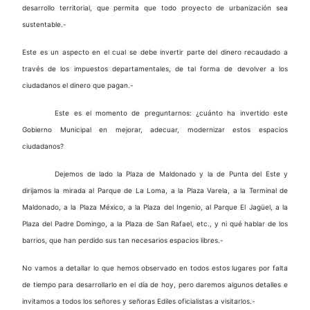
desarrollo territorial, que permita que todo proyecto de urbanización sea
sustentable.-
Este es un aspecto en el cual se debe invertir parte del dinero recaudado a
través de los impuestos departamentales, de tal forma de devolver a los
ciudadanos el dinero que pagan.-
Este es el momento de preguntarnos: ¿cuánto ha invertido este
Gobierno Municipal en mejorar, adecuar, modernizar estos espacios
ciudadanos?
Dejemos de lado la Plaza de Maldonado y la de Punta del Este y
dirijamos la mirada al Parque de La Loma, a la Plaza Varela, a la Terminal de
Maldonado, a la Plaza México, a la Plaza del Ingenio, al Parque El Jagüel, a la
Plaza del Padre Domingo, a la Plaza de San Rafael, etc., y ni qué hablar de los
barrios, que han perdido sus tan necesarios espacios libres.-
No vamos a detallar lo que hemos observado en todos estos lugares por falta
de tiempo para desarrollarlo en el día de hoy, pero daremos algunos detalles e
invitamos a todos los señores y señoras Ediles oficialistas a visitarlos.-