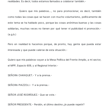
realidades. Es decir, todos estamos llamados a colaborar también.-
Quiero que mis palabras..., no para promocionar, es decir, también
como todas las cosas que se hacen con mucho voluntarismo, políticamente de
este tema se ha hablado poco, porque las cosas anónimas buenas y las cosas
solidarias, muchas veces no tienen por qué tener ni publicidad ni promoción.-
(a.g.b.)
Pero en realidad lo hacemos porque, de pronto, hay gente que pueda estar
interesada y que puede valerse de esta situación.-
Quiero que mis palabras vayan a la Mesa Política del Frente Amplio, a mi sector,
el MPP, Espacio 609, y al Regional Interior.-
SEÑORA CHANQUET.- Y a la prensa.-
SEÑORA PIAZZOLI.- Y a la prensa.-
SEÑOR JOSÉ RODRÍGUEZ.- Que se vote.-
SEÑOR PRESIDENTE.- Perdón, el último destino ¿lo puede repetir?