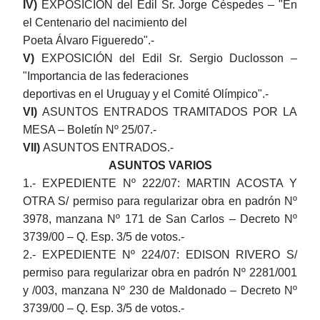
IV)
EXPOSICIÓN
del Edil Sr. Jorge Céspedes – "En
el Centenario del nacimiento del
Poeta Álvaro Figueredo".-
V)
EXPOSICIÓN
del Edil Sr. Sergio Duclosson –
"Importancia de las federaciones
deportivas en el Uruguay y el Comité Olímpico".-
VI)
ASUNTOS ENTRADOS TRAMITADOS POR LA
MESA – Boletín Nº 25/07.-
VII)
ASUNTOS ENTRADOS.-
ASUNTOS VARIOS
1.- EXPEDIENTE Nº 222/07:
MARTIN ACOSTA Y
OTRA
S/ permiso para regularizar obra en padrón Nº
3978, manzana Nº 171 de San Carlos – Decreto Nº
3739/00 –
Q. Esp. 3/5 de votos.-
2.- EXPEDIENTE Nº 224/07:
EDISON RIVERO
S/
permiso para regularizar obra en padrón Nº 2281/001
y /003, manzana Nº 230 de Maldonado – Decreto Nº
3739/00 – Q. Esp. 3/5 de votos.-