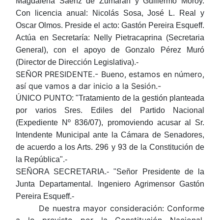
Magdalena Saenz de Zumarán y Guillermo Moroy.
Con licencia anual: Nicolás Sosa, José L. Real y
Oscar Olmos. Preside el acto: Gastón Pereira Esqueff.
Actúa en Secretaría: Nelly Pietracaprina (Secretaria
General), con el apoyo de Gonzalo Pérez Muró
(Director de Dirección Legislativa).-
SEÑOR PRESIDENTE.- Bueno, estamos en número,
así que vamos a dar inicio a la Sesión.-
ÚNICO PUNTO
: "Tratamiento de la gestión planteada
por varios Sres. Ediles del Partido Nacional
(Expediente Nº 836/07), promoviendo acusar al Sr.
Intendente Municipal ante la Cámara de Senadores,
de acuerdo a los Arts. 296 y 93 de la Constitución de
la República".-
SEÑORA SECRETARIA.-
"Señor Presidente de la
Junta Departamental. Ingeniero Agrimensor Gastón
Pereira Esqueff.-
De nuestra mayor consideración: Conforme
a lo previsto por la Constitución Nacional,