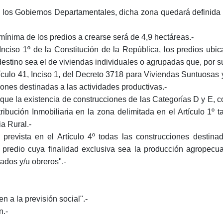
 los Gobiernos Departamentales, dicha zona quedará definida d
 mínima de los predios a crearse será de 4,9 hectáreas.-
 Inciso 1º de la Constitución de la República, los predios ubi
stino sea el de viviendas individuales o agrupadas que, por su
Artículo 41, Inciso 1, del Decreto 3718 para Viviendas Suntuos
iones destinadas a las actividades productivas.-
ique la existencia de construcciones de las Categorías D y E, c
ntribución Inmobiliaria en la zona delimitada en el Artículo 1
ia Rural.-
 prevista en el Artículo 4º todas las construcciones destin
 predio cuya finalidad exclusiva sea la producción agropec
ados y/u obreros".-
a la previsión social".-
.-