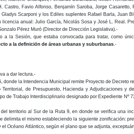
. Castro, Favio Alfonso, Benjamín Saroba, Jorge Casaretto, R
ladys Scarponi y los Ediles suplentes Rafael Barla, Juan Blan
icencia anual: Julio García, Nicolás Sosa y José L. Real. Pre
Gonzalo Pérez Muró (Director de Dirección Legislativa).-
 la Sesión, que estaba convocada para tratar, como únic
cto a la definición de áreas urbanas y suburbanas
.-
 a dar lectura.-
de la Intendencia Municipal remite Proyecto de Decreto resp
Territorial, de Presupuesto, Hacienda y Adjudicaciones y de
po de Trabajo Interdisciplinario
designado por
Expediente Nº 72
del territorio al Sur de la Ruta 9, en donde se verifica una inc
e delimita el mismo estableciendo la siguiente zonificación: pre
 y el Océano Atlántico, según el plano que se adjunta, exceptu