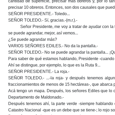
cantidad de superficie, precisar más obreros y, por lo ta
precisar 10 obreros. Entonces, son dos causales que puede
SEÑOR PRESIDENTE.- Toledo...
SEÑOR TOLEDO.- Sí, gracias.-(m.r.).-
Señor Presidente, me voy a tratar de ayudar con la 
se puede agrandar, mejor, así vemos...
¿Se puede agrandar más?
VARIOS SEÑORES EDILES.- No da la pantalla.-
SEÑOR TOLEDO.- No se puede agrandar la pantalla... ¡Qué l
Para saber de qué estamos hablando, Presidente -cuando s
Ahí se distingue, por ejemplo, lo que es la Ruta 9...
SEÑOR PRESIDENTE.- La roja.-
SEÑOR TOLEDO.- ...-la roja- y después tenemos alguna
fraccionamientos de menos de 15 hectáreas-, que abarca p
Acá tengo un mapa. Después, los señores Ediles que lo 
Departamento de Maldonado.-
Después tenemos ahí, la parte verde -siempre hablando d
Catastro Nacional -que es un debe que se tiene-; lo rojo