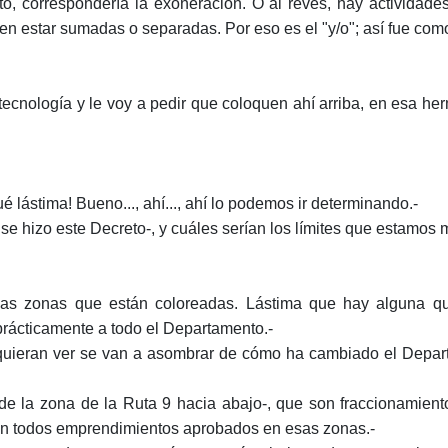
nto, correspondería la exoneración. O al revés, hay actividad
n estar sumadas o separadas. Por eso es el "y/o"; así fue com
tecnología y le voy a pedir que coloquen ahí arriba, en esa he
ástima! Bueno..., ahí..., ahí lo podemos ir determinando.-
e hizo este Decreto-, y cuáles serían los límites que estamos
s zonas que están coloreadas. Lástima que hay alguna que
rácticamente a todo el Departamento.-
quieran ver se van a asombrar de cómo ha cambiado el Departa
e la zona de la Ruta 9 hacia abajo-, que son fraccionamiento
 son todos emprendimientos aprobados en esas zonas.-