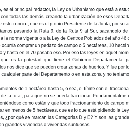
 el principal redactor, la Ley de Urbanismo que está a estudi
 con todas las demás, creando la urbanización de esos Departa
 esto conoce, que es el propio Presidente de la Junta, por su ac
os pasando la Ruta 9, de la Ruta 9 al Sur, sacándolo de la 
a la norma vigente o a la Ley de Centros Poblados del año 46 
le ocurría comprar un pedazo de campo o 5 hectáreas, 10 hectár
l 50 y hasta en el 70 pasaba eso. Por eso las leyes en aquel 
ue es la potestad que tiene el Gobierno Departamental par
dos nos dice que se pueden crear zonas de huertos. Y fue por l
 cualquier parte del Departamento o en esta zona y no teníamo
amientos de 1 hectárea hasta 5, o sea, el límite con el fraccion
, de la rural, para que no se pueda fraccionar. Fundamentalmen
nteniéndose como están y que todo fraccionamiento de campo m
ar en menos de 5 hectáreas, que es lo que está pidiendo la Le
, ¿por qué se marcan las Categorías D y E? Y son las grande
n grandes viviendas o viviendas suntuosas.-