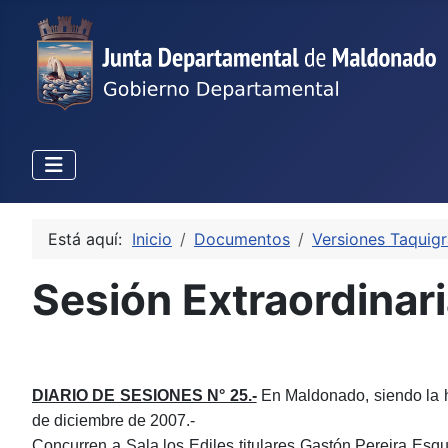
Está aquí:
Inicio
Documentos
Versiones Taquigr
Sesión Extraordinar
DIARIO DE SESIONES N° 25.-
En Maldonado, siendo la ho
de diciembre de 2007.-
Concurren a Sala los Ediles titulares Gastón Pereira E