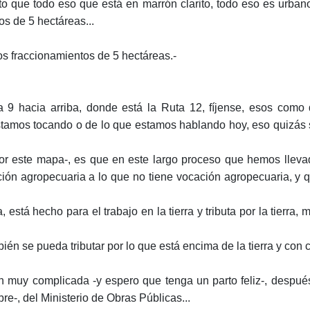
to que todo eso que está en marrón clarito, todo eso es urban
os de 5 hectáreas...
dos fraccionamientos de 5 hectáreas.-
 Ruta 9 hacia arriba, donde está la Ruta 12, fíjense, esos co
stamos tocando o de lo que estamos hablando hoy, eso quizás 
por este mapa-, es que en este largo proceso que hemos llev
ción agropecuaria a lo que no tiene vocación agropecuaria, y 
a, está hecho para el trabajo en la tierra y tributa por la tierr
én se pueda tributar por lo que está encima de la tierra y con c
ón muy complicada -y espero que tenga un parto feliz-, despué
e-, del Ministerio de Obras Públicas...