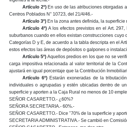
Artículo 2º)
En uso de las atribuciones otorgadas a
Centros Poblados N° 10723, del 21/4/46.-
Artículo 3º)
En la zona antes definida, la superficie
Artículo 4º)
A los efectos previstos en el Art. 297,
suburbanos cuando en ellos existan construcciones cuyo de
Categorías D y E, de acuerdo a la tabla descripta en el 
estos efectos las áreas de depósitos o galpones o instalac
Artículo 5º)
Aquellos predios en los que no se verif
carga impositiva relacionada al valor territorial de la Co
ajustará en igual porcentaje que la Contribución Inmobiliar
Artículo 6º)
Estarán exoneradas de la tributación
individuales o agrupadas y estén ubicadas dentro de un
superficie y aporten a la Caja Rural no menos de 10 emple
SEÑOR CASARETTO.- ¿60%?
SEÑORA SECRETARIA.- 60%.-
SEÑOR CASARETTO.- Dice "70% de la superficie y aporten 
SECRETARIA ADMINISTRATIVA.- Se cambió en Comisión