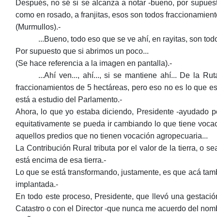
Después, no sé si se alcanza a notar -bueno, por supues
como en rosado, a franjitas, esos son todos fraccionamient
(Murmullos).-
...Bueno, todo eso que se ve ahí, en rayitas, son to
Por supuesto que si abrimos un poco...
(Se hace referencia a la imagen en pantalla).-
...Ahí ven..., ahí..., si se mantiene ahí... De la
fraccionamientos de 5 hectáreas, pero eso no es lo que e
está a estudio del Parlamento.-
Ahora, lo que yo estaba diciendo, Presidente -ayudado 
equitativamente se pueda ir cambiando lo que tiene voca
aquellos predios que no tienen vocación agropecuaria...
La Contribución Rural tributa por el valor de la tierra, o se
está encima de esa tierra.-
Lo que se está transformando, justamente, es que acá tambi
implantada.-
En todo este proceso, Presidente, que llevó una gestaci
Catastro o con el Director -que nunca me acuerdo del nombr