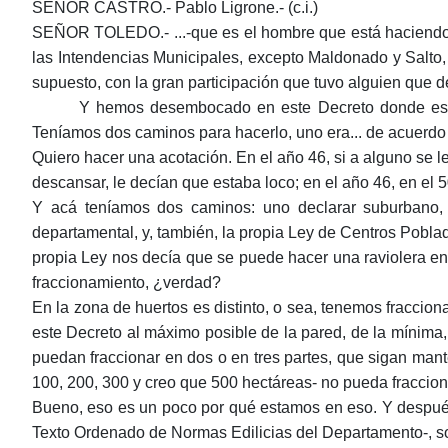
SEÑOR CASTRO.- Pablo Ligrone.- (c.i.)
SEÑOR TOLEDO.- ...-que es el hombre que está haciendo, es
las Intendencias Municipales, excepto Maldonado y Salto,
supuesto, con la gran participación que tuvo alguien que de
Y hemos desembocado en este Decreto donde estam
Teníamos dos caminos para hacerlo, uno era... de acuerdo 
Quiero hacer una acotación. En el año 46, si a alguno se 
descansar, le decían que estaba loco; en el año 46, en e
Y acá teníamos dos caminos: uno declarar suburbano, q
departamental, y, también, la propia Ley de Centros Pobla
propia Ley nos decía que se puede hacer una raviolera en
fraccionamiento, ¿verdad?
En la zona de huertos es distinto, o sea, tenemos fraccion
este Decreto al máximo posible de la pared, de la mínima
puedan fraccionar en dos o en tres partes, que sigan ma
100, 200, 300 y creo que 500 hectáreas- no pueda fraccion
Bueno, eso es un poco por qué estamos en eso. Y después
Texto Ordenado de Normas Edilicias del Departamento-, so