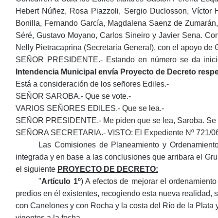
Hebert Núñez, Rosa Piazzoli, Sergio Duclosson, Víctor H
Bonilla, Fernando García, Magdalena Saenz de Zumarán, G
Séré, Gustavo Moyano, Carlos Sineiro y Javier Sena. Con l
Nelly Pietracaprina (Secretaria General), con el apoyo de 
SEÑOR PRESIDENTE.- Estando en número se da inicio a
Intendencia Municipal envía Proyecto de Decreto respe
Está a consideración de los señores Ediles.-
SEÑOR SAROBA.- Que se vote.-
VARIOS SEÑORES EDILES.- Que se lea.-
SEÑOR PRESIDENTE.- Me piden que se lea, Saroba. Se va
SEÑORA SECRETARIA.- VISTO: El Expediente Nº 721/06, don
Las Comisiones
de
Planeamiento y Ordenamiento 
integrada y en base a las conclusiones que arribara el
Gru
el siguiente
PROYECTO DE DECRETO:
"
Artículo 1º
) A efectos de mejorar el ordenamiento 
predios en él existentes, recogiendo esta nueva realidad, s
con Canelones y con Rocha y la costa del Río de la Plata
vigentes a la fecha.-