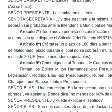
SEÑOR CASARETTO.- Entonces, me dan otro.-
(Así se hace).-
SEÑOR PRESIDENTE.- Le cambiaron el libreto.-
SEÑORA SECRETARIA.- ..."y que destinen a la misma, no
deberán ser probados ante la Intendencia Municipal de M
Artículo 7º)
Todo nuevo permiso de construcción en p
acuerdo a lo que dispone el Artículo 2 del Decreto Nº 371
Artículo 8º)
Otórgase un plazo de 180 días a partir 
de Maldonado, plazo durante el cual no se cobrarán multas
multa de 20 UR (veinte unidades reajustables).-
Artículo 9º)
Comuníquese al Tribunal de Cuentas de 
Firman los Ediles Milton Hernández -por Presupu
Legislación-, Rodrigo Blás -por Presupuesto-, Ruben Tol
Chanquet -por Planeamiento y Presupuesto.-
SEÑOR BLÁS.- Una corrección. En la redacción hay un er
obreros", va adelante. Donde dice "no menos del 60% de la 
SEÑOR PRESIDENTE.- ¿Puede explicar el sentido?
SEÑOR BLÁS.- Son dos causales. Si se deja redactado así