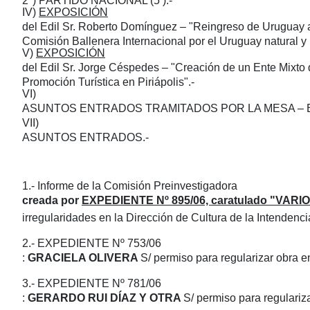
2º) PARTIDO NACIONAL (5’).-
IV)
EXPOSICIÓN
del Edil Sr. Roberto Domínguez – "Reingreso de Uruguay a
Comisión Ballenera Internacional por el Uruguay natural y 
V)
EXPOSICIÓN
del Edil Sr. Jorge Céspedes – "Creación de un Ente Mixto
Promoción Turística en Piriápolis".-
VI)
ASUNTOS ENTRADOS TRAMITADOS POR LA MESA – Bole
VII)
ASUNTOS ENTRADOS.-
1.- Informe de la Comisión Preinvestigadora
creada por
EXPEDIENTE Nº 895/06, caratulado "VA
irregularidades en la Dirección de Cultura de la Intendenc
2.- EXPEDIENTE Nº 753/06
:
GRACIELA OLIVERA
S/
permiso para regularizar obra 
3.- EXPEDIENTE Nº 781/06
:
GERARDO RUI DÍAZ Y OTRA
S/ permiso para regulariz