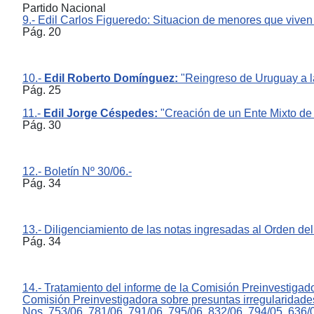
Partido Nacional
9.- Edil Carlos Figueredo: Situacion de menores que viven
Pág. 20
10.-
Edil Roberto Domínguez:
"Reingreso de Uruguay a la
Pág. 25
11.-
Edil Jorge Céspedes:
"Creación de un Ente Mixto de P
Pág. 30
12.- Boletín Nº 30/06.-
Pág. 34
13.- Diligenciamiento de las notas ingresadas al Orden del
Pág. 34
14.- Tratamiento del informe de la Comisión Preinvestigad
Comisión Preinvestigadora sobre presuntas irregularidade
Nos. 753/06, 781/06, 791/06, 795/06, 832/06, 794/05, 636/0