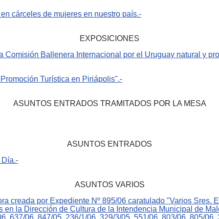
 en cárceles de mujeres en nuestro país.-
EXPOSICIONES
 Comisión Ballenera Internacional por el Uruguay natural y pro
romoción Turística en Piriápolis".-
ASUNTOS ENTRADOS TRAMITADOS POR LA MESA
ASUNTOS ENTRADOS
 Día.-
ASUNTOS VARIOS
ora creada por Expediente Nº 895/06 caratulado "Varios Sres. Ed
s en la Dirección de Cultura de la Intendencia Municipal de Ma
6, 637/06, 847/05, 236/1/06, 329/3/05, 551/06, 803/06, 805/06, 