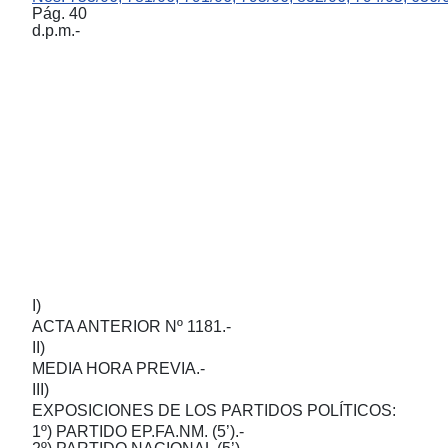
Pág. 40
d.p.m.-
I)
ACTA ANTERIOR Nº 1181.-
II)
MEDIA HORA PREVIA.-
III)
EXPOSICIONES DE LOS PARTIDOS POLÍTICOS:
1º) PARTIDO EP.FA.NM. (5’).-