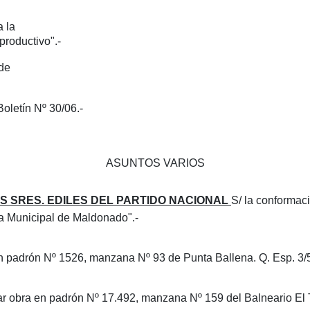
 la
productivo".-
 de
tín Nº 30/06.-
ASUNTOS VARIOS
RIOS SRES. EDILES DEL PARTIDO NACIONAL
S/
la conformac
ia Municipal de Maldonado".-
en padrón Nº 1526, manzana Nº 93 de Punta Ballena. Q. Esp. 3/5
ar obra en padrón Nº 17.492, manzana Nº 159 del Balneario El T