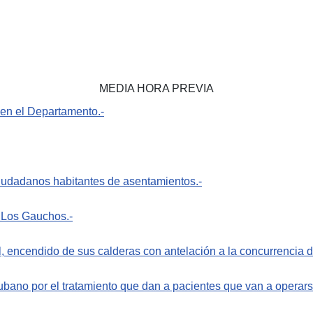
MEDIA HORA PREVIA
 en el Departamento.-
iudadanos habitantes de asentamientos.-
Los Gauchos.-
 encendido de sus calderas con antelación a la concurrencia de
bano por el tratamiento que dan a pacientes que van a operars