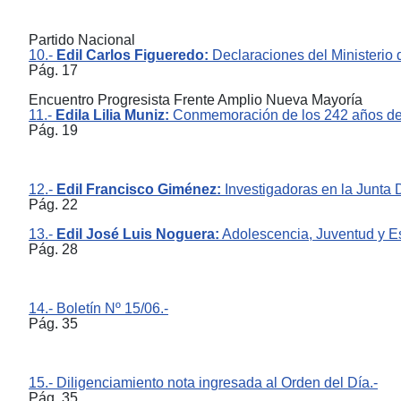
Partido Nacional
10.-
Edil Carlos Figueredo:
Declaraciones del Ministerio de
Pág. 17
Encuentro Progresista Frente Amplio Nueva Mayoría
11.-
Edila Lilia Muniz:
Conmemoración de los 242 años del 
Pág. 19
12.-
Edil Francisco Giménez:
Investigadoras en la Junta 
Pág. 22
13.-
Edil José Luis Noguera:
Adolescencia, Juventud y Es
Pág. 28
14.- Boletín Nº 15/06.-
Pág. 35
15.- Diligenciamiento nota ingresada al Orden del Día.-
Pág. 35