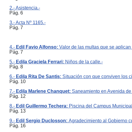
2.- Asistencia.-
Pág. 6
3.- Acta Nº 1165.-
Pág. 7
4.-
Edil Favio Alfonso:
Valor de las multas que se aplican
Pág. 7
5.-
Edila Graciela Ferrari:
Niños de la calle.-
Pág. 8
6.-
Edila Rita De Santis:
Situación con que conviven los c
Pág. 10
7.-
Edila Marlene Chanquet:
Saneamiento en Avenida de 
Pág. 12
8.-
Edil Guillermo Techera:
Piscina del Campus Municipal,
Pág. 13
9.-
Edil Sergio Duclosson:
Agradecimiento al Gobierno cu
Pág. 16