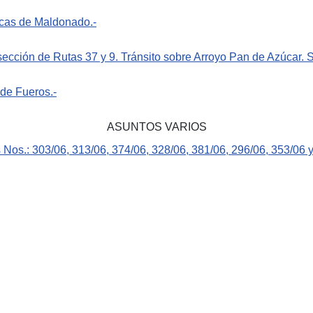
icas de Maldonado.-
ección de Rutas 37 y 9. Tránsito sobre Arroyo Pan de Azúcar. Se
de Fueros.-
ASUNTOS VARIOS
 Nos.: 303/06, 313/06, 374/06, 328/06, 381/06, 296/06, 353/06 y