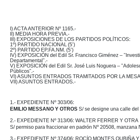
I) ACTA ANTERIOR Nº 1165.-
II) MEDIA HORA PREVIA.-
III) EXPOSICIONES DE LOS PARTIDOS POLÍTICOS:
1º) PARTIDO NACIONAL (5’)
2º) PARTIDO EP.FA.NM. (5’)
IV) EXPOSICIÓN del Edil Sr. Francisco Giménez – "Investi
Departamental".-
V) EXPOSICIÓN del Edil Sr. José Luis Noguera – "Adoles
Públicos".-
VI) ASUNTOS ENTRADOS TRAMITADOS POR LA MESA – B
VII) ASUNTOS ENTRADOS.-
1.- EXPEDIENTE Nº 303/06:
EMILIO MESSANO Y OTROS
S/ se designe una calle del
2.- EXPEDIENTE Nº 313/06: WALTER FERRER Y OTRA
S/ permiso para fraccionar en padrón Nº 20508, manzana 
3.- EXPEDIENTE Nº 374/06: ROCÍO MONTES OUBIÑA 