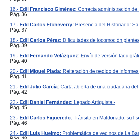
16.-
Edil Francisco Giménez:
Correcta administración de 
Pág. 36
17.-
Edil Carlos Etcheverry:
Presencia del Historiador S
Pág. 37
18.-
Edil Carlos Pérez:
Dificultades de locomoción plantea
Pág. 39
19.-
Edil Fernando Velázquez:
Envío de versión taquigráf
Pág. 40
20.-
Edil Miguel Plada:
Reiteración de pedido de informes
Pág. 41
21.-
Edil Julio García:
Carta abierta de una ciudadana del
Pág. 42
22.-
Edil Daniel Fernández:
Legado Artiguista.-
Pág. 45
23.-
Edil Carlos Figueredo:
Tránsito en Maldonado, su fisc
Pág. 46
24.-
Edil Luis Huelmo:
Problemática de vecinos de La Bar
Pág. 48