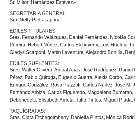
Sr.
Milton Hernández Estévez.-
SECRETARÍA GENERAL:
Sra. Nelly Pietracaprina.-
EDILES TITULARES:
Sres. Fernando Velázquez, Daniel Fernández, Nicolás Sos
Pereira, Hebert Núñez, Carlos Etcheverry, Luis Huelmo, Fe
Gladys Scarponi, Martín Laventure, Alejandro Bonilla, Be
EDILES SUPLENTES:
Sres.
Walter Olivera, Aníbal Arias, José Rodríguez, Daniel 
Pérez, Pablo Quiroga, Eugenio Guerra, Alexis Corbo, Carlo
Enrique González, Rosa Piazzoli, Carlos Núñez, José M. 
Fernando Arbiza, Carlos Figueredo, Magdalena Zumarán, Cri
Debenedetti, Elisabeth Arrieta, Julio Pintos, Miguel Plad
TAQUÍGRAFAS:
Sras. Clara Etchegoimberry, Daniella Pintos, Mónica Rod