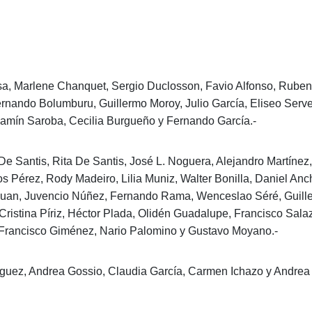
a, Marlene Chanquet, Sergio Duclosson, Favio Alfonso, Ruben
rnando Bolumburu, Guillermo Moroy, Julio García, Eliseo Servet
njamín Saroba, Cecilia Burgueño y Fernando García.-
De Santis, Rita De Santis, José L. Noguera, Alejandro Martínez, 
s Pérez, Rody Madeiro, Lilia Muniz, Walter Bonilla, Daniel Anc
Juan, Juvencio Núñez, Fernando Rama, Wenceslao Séré, Guille
stina Píriz, Héctor Plada, Olidén Guadalupe, Francisco Salazar
a, Francisco Giménez, Nario Palomino y Gustavo Moyano.-
ríguez, Andrea Gossio, Claudia García, Carmen Ichazo y Andrea