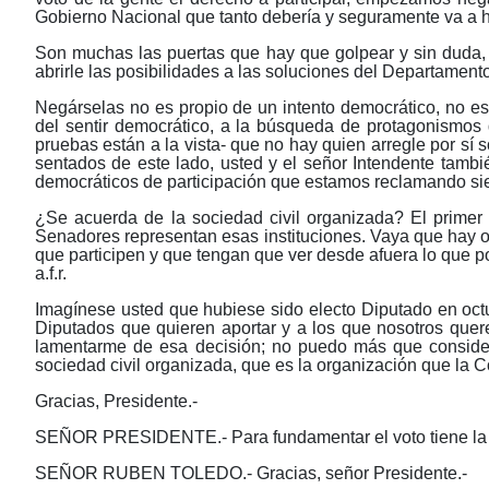
Gobierno Nacional que tanto debería y seguramente va a ha
Son muchas las puertas que hay que golpear y sin duda, q
abrirle las posibilidades a las soluciones del Departamento
Negárselas no es propio de un intento democrático, no es 
del sentir democrático, a la búsqueda de protagonismo
pruebas están a la vista- que no hay quien arregle por sí 
sentados de este lado, usted y el señor Intendente tambi
democráticos de participación que estamos reclamando si
¿Se acuerda de la sociedad civil organizada? El primer e
Senadores representan esas instituciones. Vaya que hay o
que participen y que tengan que ver desde afuera lo que p
a.f.r.
Imagínese usted que hubiese sido electo Diputado en octu
Diputados que quieren aportar y a los que nosotros quer
lamentarme de esa decisión; no puedo más que consider
sociedad civil organizada, que es la organización que la C
Gracias, Presidente.-
SEÑOR PRESIDENTE.- Para fundamentar el voto tiene la p
SEÑOR RUBEN TOLEDO.- Gracias, señor Presidente.-