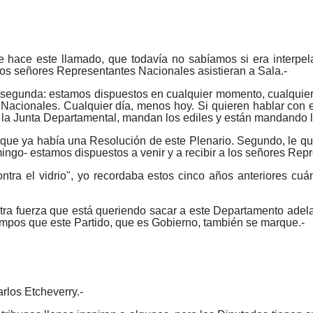
e hace este llamado, que todavía no sabíamos si era interpel
 los señores Representantes Nacionales asistieran a Sala.-
La segunda: estamos dispuestos en cualquier momento, cualqui
Nacionales. Cualquier día, menos hoy. Si quieren hablar con el
 la Junta Departamental, mandan los ediles y están mandando lo
rque ya había una Resolución de este Plenario. Segundo, le que
o- estamos dispuestos a venir y a recibir a los señores Repre
tra el vidrio", yo recordaba estos cinco años anteriores cuá
a fuerza que está queriendo sacar a este Departamento adelan
tiempos que este Partido, que es Gobierno, también se marque.-
arlos Etcheverry.-