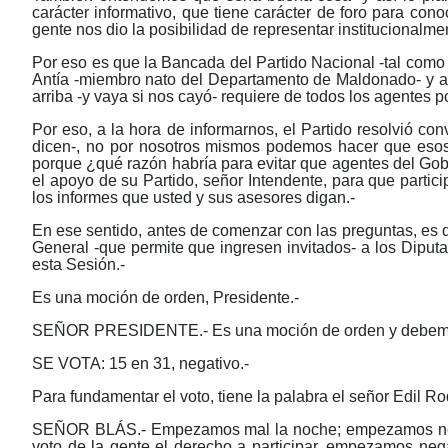
carácter informativo, que tiene carácter de foro para cono
gente nos dio la posibilidad de representar institucionalm
Por eso es que la Bancada del Partido Nacional -tal como
Antía -miembro nato del Departamento de Maldonado- y a
arriba -y vaya si nos cayó- requiere de todos los agentes 
Por eso, a la hora de informarnos, el Partido resolvió c
dicen-, no por nosotros mismos podemos hacer que esos
porque ¿qué razón habría para evitar que agentes del Go
el apoyo de su Partido, señor Intendente, para que parti
los informes que usted y sus asesores digan.-
En ese sentido, antes de comenzar con las preguntas, es 
General -que permite que ingresen invitados- a los Dipu
esta Sesión.-
Es una moción de orden, Presidente.-
SEÑOR PRESIDENTE.- Es una moción de orden y debemos pa
SE VOTA: 15 en 31, negativo.-
Para fundamentar el voto, tiene la palabra el señor Edil Ro
SEÑOR BLÁS.- Empezamos mal la noche; empezamos nega
voto de la gente el derecho a participar, empezamos negá