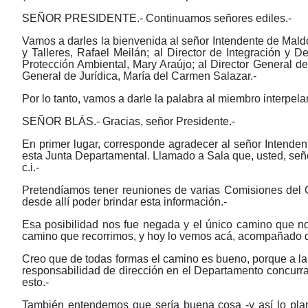
SEÑOR PRESIDENTE.- Continuamos señores ediles.-
Vamos a darles la bienvenida al señor Intendente de Mald
y Talleres, Rafael Meilán; al Director de Integración y 
Protección Ambiental, Mary Araújo; al Director General d
General de Jurídica, María del Carmen Salazar.-
Por lo tanto, vamos a darle la palabra al miembro interpelan
SEÑOR BLÁS.- Gracias, señor Presidente.-
En primer lugar, corresponde agradecer al señor Intendent
esta Junta Departamental. Llamado a Sala que, usted, señor 
c.i.-
Pretendíamos tener reuniones de varias Comisiones del 
desde allí poder brindar esta información.-
Esa posibilidad nos fue negada y el único camino que no
camino que recorrimos, y hoy lo vemos acá, acompañado d
Creo que de todas formas el camino es bueno, porque a l
responsabilidad de dirección en el Departamento concurra 
esto.-
También entendemos que sería buena cosa -y así lo pla