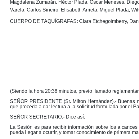
Magdalena Zumarán, Héctor Plada, Oscar Meneses, Diego R
Varela, Carlos Sineiro, Elisabeth Arrieta, Miguel Plada, W
CUERPO DE TAQUÍGRAFAS: Clara Etchegoimberry, Daniella
(Siendo la hora 20:38 minutos, previo llamado reglamentari
SEÑOR PRESIDENTE (Sr. Milton Hernández).- Buenas noche
que proceda a dar lectura a la solicitud formulada por el P
SEÑOR SECRETARIO.- Dice así:
La Sesión es para recibir información sobre los alcances 
pueda llegar a ocurrir, y tomar conocimiento de primera ma