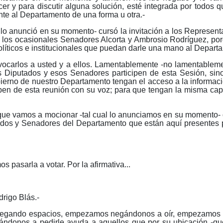
cer y para discutir alguna solución, esté integrada por todos 
ente al Departamento de una forma u otra.-
 lo anunció en su momento- cursó la invitación a los Represent
 los ocasionales Senadores Alcorta y Ambrosio Rodríguez, po
políticos e institucionales que puedan darle una mano al Depart
onvocarlos a usted y a ellos. Lamentablemente -no lamentableme
 Diputados y esos Senadores participen de esta Sesión, si
bierno de nuestro Departamento tengan el acceso a la informac
cipen de esta reunión con su voz; para que tengan la misma ca
que vamos a mocionar -tal cual lo anunciamos en su momento- 
tados y Senadores del Departamento que están aquí presentes
sarla a votar. Por la afirmativa...
drigo Blás.-
ndo espacios, empezamos negándonos a oír, empezamos negá
ndonos a pedirle ayuda a aquellos que por su ubicación -que 