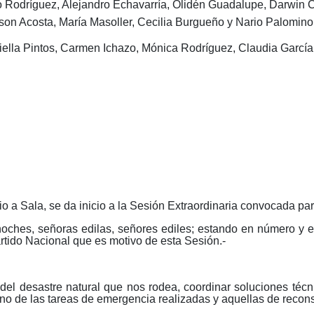
odríguez, Alejandro Echavarría, Olidén Guadalupe, Darwin Corr
ilson Acosta, María Masoller, Cecilia Burgueño y Nario Palomino
 Pintos, Carmen Ichazo, Mónica Rodríguez, Claudia García, 
o a Sala, se da inicio a la Sesión Extraordinaria convocada par
s, señoras edilas, señores ediles; estando en número y en 
artido Nacional que es motivo de esta Sesión.-
del desastre natural que nos rodea, coordinar soluciones técnic
no de las tareas de emergencia realizadas y aquellas de recons