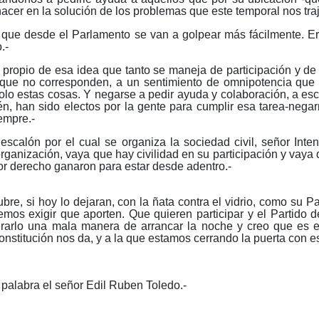
cer en la solución de los problemas que este temporal nos traj
ue desde el Parlamento se van a golpear más fácilmente. Era 
.-
propio de esa idea que tanto se maneja de participación y de 
s que no corresponden, a un sentimiento de omnipotencia qu
solo estas cosas. Y negarse a pedir ayuda y colaboración, a es
én, han sido electos por la gente para cumplir esa tarea-nega
empre.-
scalón por el cual se organiza la sociedad civil, señor Inten
rganización, vaya que hay civilidad en su participación y vaya
or derecho ganaron para estar desde adentro.-
bre, si hoy lo dejaran, con la ñata contra el vidrio, como su 
emos exigir que aporten. Que quieren participar y el Partido 
arlo una mala manera de arrancar la noche y creo que es el 
onstitución nos da, y a la que estamos cerrando la puerta con es
alabra el señor Edil Ruben Toledo.-