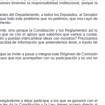
quienes tenemos la responsabilidad institucional, porque la
antes del Departamento, a todos los Diputados, al Senador
rque todo este problema que no pedimos, que nos cayó de
amento.-
nte, sino porque la Constitución y los Reglamentos así lo
no que es con el apoyo que sabemos que vamos a contar,
ión y puedan intercambiar ideas con nosotros? Precisamos
pacidad de información que pretendemos tener, a través de
que se invite a pasar a integrar este Régimen de Comisión
 para que nos acompañen con su participación y su voz en
ndome a dejar participar a los que se ganaron con el
les da la Constitución y la Ley- tienen acceso directo al