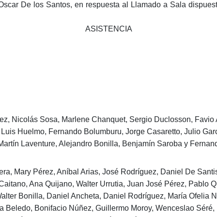
Oscar De los Santos, en respuesta al Llamado a Sala dispues
ASISTENCIA
z, Nicolás Sosa, Marlene Chanquet, Sergio Duclosson, Favio 
 Luis Huelmo, Fernando Bolumburu, Jorge Casaretto, Julio Garcí
Martín Laventure, Alejandro Bonilla, Benjamín Saroba y Fernand
era, Mary Pérez, Aníbal Arias, José Rodríguez, Daniel De Santi
a Caitano, Ana Quijano, Walter Urrutia, Juan José Pérez, Pablo
alter Bonilla, Daniel Ancheta, Daniel Rodríguez, María Ofelia Ni
a Beledo, Bonifacio Núñez, Guillermo Moroy, Wenceslao Séré, 