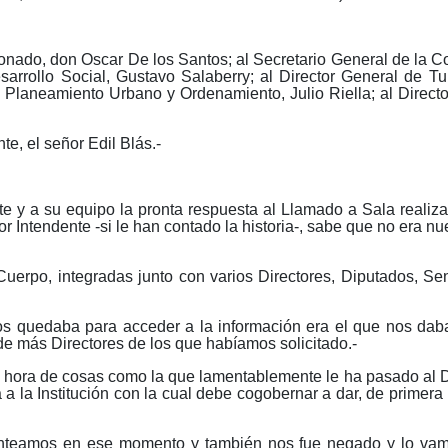
onado, don Oscar De los Santos; al Secretario General de la 
Desarrollo Social, Gustavo Salaberry; al Director General de T
e Planeamiento Urbano y Ordenamiento, Julio Riella; al Direc
te, el señor Edil Blás.-
e y a su equipo la pronta respuesta al Llamado a Sala realiza
Intendente -si le han contado la historia-, sabe que no era nue
Cuerpo, integradas junto con varios Directores, Diputados, S
s quedaba para acceder a la información era el que nos daba 
e más Directores de los que habíamos solicitado.-
a hora de cosas como la que lamentablemente le ha pasado al 
a la Institución con la cual debe cogobernar a dar, de primera 
nteamos en ese momento y también nos fue negado y lo vamos