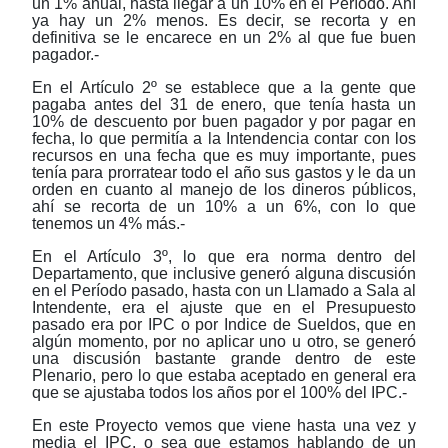
un 1% anual, hasta llegar a un 10% en el Período. Ahí
ya hay un 2% menos. Es decir, se recorta y en
definitiva se le encarece en un 2% al que fue buen
pagador.-
En el Artículo 2º se establece que a la gente que
pagaba antes del 31 de enero, que tenía hasta un
10% de descuento por buen pagador y por pagar en
fecha, lo que permitía a la Intendencia contar con los
recursos en una fecha que es muy importante, pues
tenía para prorratear todo el año sus gastos y le da un
orden en cuanto al manejo de los dineros públicos,
ahí se recorta de un 10% a un 6%, con lo que
tenemos un 4% más.-
En el Artículo 3º, lo que era norma dentro del
Departamento, que inclusive generó alguna discusión
en el Período pasado, hasta con un Llamado a Sala al
Intendente, era el ajuste que en el Presupuesto
pasado era por IPC o por Indice de Sueldos, que en
algún momento, por no aplicar uno u otro, se generó
una discusión bastante grande dentro de este
Plenario, pero lo que estaba aceptado en general era
que se ajustaba todos los años por el 100% del IPC.-
En este Proyecto vemos que viene hasta una vez y
media el IPC, o sea que estamos hablando de un