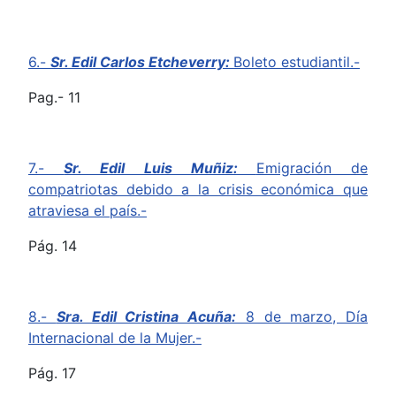
6.-
Sr. Edil Carlos Etcheverry:
Boleto estudiantil.-
Pag.- 11
7.-
Sr. Edil Luis Muñiz:
Emigración de
compatriotas debido a la crisis económica que
atraviesa el país.-
Pág. 14
8.-
Sra. Edil Cristina Acuña:
8 de marzo, Día
Internacional de la Mujer.-
Pág. 17