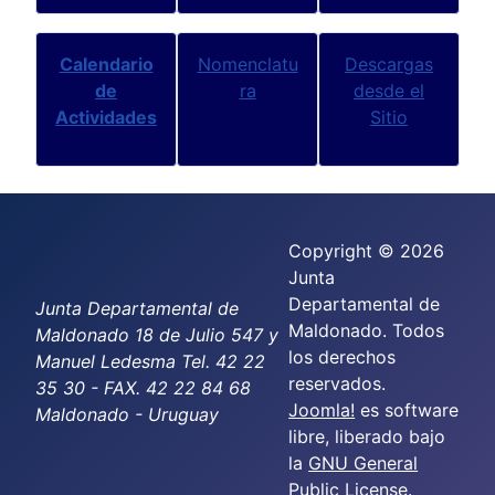
Calendario
Nomenclatu
Descargas
de
ra
desde el
Actividades
Sitio
Copyright © 2026
Junta
Departamental de
Junta Departamental de
Maldonado. Todos
Maldonado 18 de Julio 547 y
los derechos
Manuel Ledesma Tel. 42 22
reservados.
35 30 - FAX. 42 22 84 68
Joomla!
es software
Maldonado - Uruguay
libre, liberado bajo
la
GNU General
Public License.