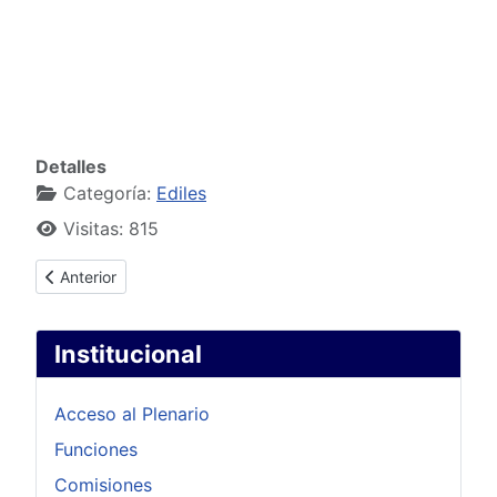
Detalles
Categoría:
Ediles
Visitas: 815
Artículo anterior: Ediles Proclamados 2000-2005
Anterior
Institucional
Acceso al Plenario
Funciones
Comisiones