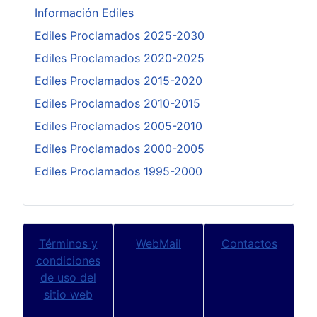
Información Ediles
Ediles Proclamados 2025-2030
Ediles Proclamados 2020-2025
Ediles Proclamados 2015-2020
Ediles Proclamados 2010-2015
Ediles Proclamados 2005-2010
Ediles Proclamados 2000-2005
Ediles Proclamados 1995-2000
Términos y
WebMail
Contactos
condiciones
de uso del
sitio web