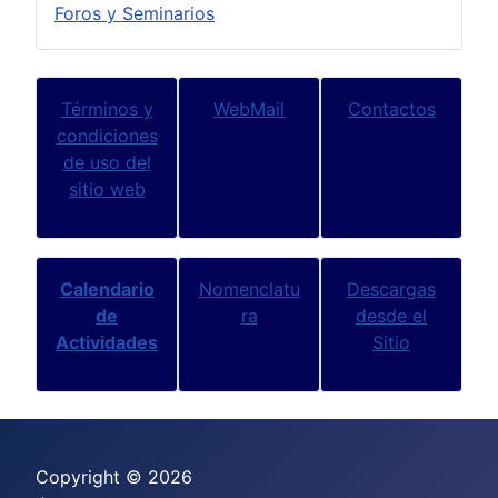
Foros y Seminarios
Términos y
WebMail
Contactos
condiciones
de uso del
sitio web
Calendario
Nomenclatu
Descargas
de
ra
desde el
Actividades
Sitio
Copyright © 2026