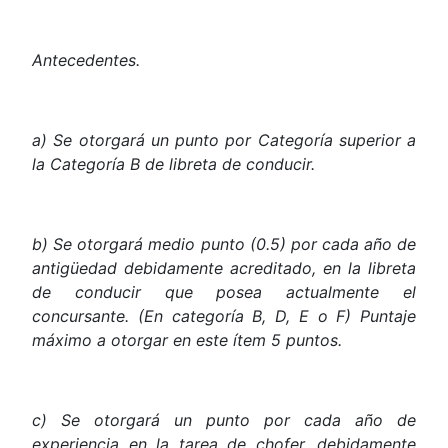
Antecedentes
.
a)
Se
otorgará
un
punto
por
Categoría
superior
a
la
Categoría
B
de
libreta
de
conducir.
b)
Se
otorgará
medio
punto
(0.5)
por
cada
año
de
antigüedad
debidamente
acreditado,
en
la
libreta
de
conducir
que
posea
actualmente
el
concursante.
(En
categoría
B,
D,
E
o
F)
Puntaje
máximo
a
otorgar
en
este
ítem
5
puntos.
c) Se otorgará un punto por cada año de
experiencia en la tarea de chofer, debidamente