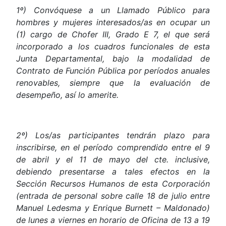
1º) Convóquese a un Llamado Público para
hombres y mujeres interesados/as en ocupar un
(1) cargo de Chofer III, Grado E 7, el que será
incorporado a los cuadros funcionales de esta
Junta Departamental, bajo la modalidad de
Contrato de Función Pública por períodos anuales
renovables, siempre que la evaluación de
desempeño, así lo amerite.
2º)
Los/as
participantes
tendrán
plazo
para
inscribirse,
en
el
período
comprendido
entre
el
9
de
abril
y
el
11
de
mayo
del
cte.
inclusive,
debiendo
presentarse
a
tales
efectos
en
la
Sección
Recursos
Humanos
de
esta
Corporación
(entrada
de
personal
sobre
calle
18
de
julio
entre
Manuel
Ledesma
y
Enrique
Burnett
–
Maldonado)
de
lunes
a
viernes
en
horario
de
Oficina
de
13
a
19