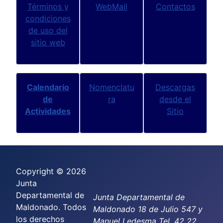
Términos y
WebMail
Contactos
condiciones
de uso del
sitio web
Calendario
Nomenclatu
Descargas
de
ra
desde el
Actividades
Sitio
Copyright © 2026
Junta
Departamental de
Junta Departamental de
Maldonado. Todos
Maldonado 18 de Julio 547 y
los derechos
Manuel Ledesma Tel. 42 22