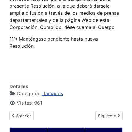
presente Resolución, a la que deberá dársele
amplia difusión a través de los medios de prensa
departamentales y de la página Web de esta
Corporación. Cumplido, dése cuenta al Cuerpo.
11º) Manténgase pendiente hasta nueva
Resolución.
Detalles
Categoría:
Llamados
Visitas: 961
Artículo anterior: Documentación Llamado Auxiliar de Servicio 
Artículo siguient
Anterior
Siguiente