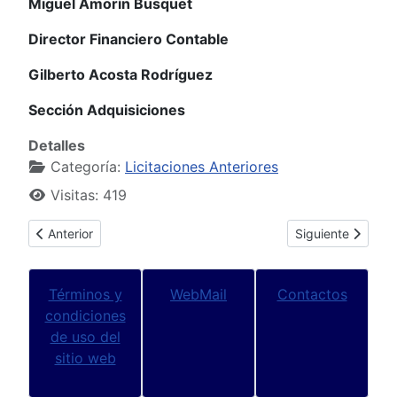
Miguel Amorín Busquet
Director Financiero Contable
Gilberto Acosta Rodríguez
Sección Adquisiciones
Detalles
Categoría:
Licitaciones Anteriores
Visitas: 419
Artículo anterior: Pliego 02/08
Artículo siguiente
Anterior
Siguiente
Términos y
WebMail
Contactos
condiciones
de uso del
sitio web